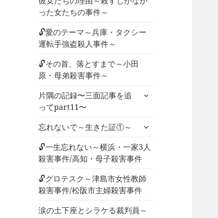
彼女たちの理由～殺すしかなか
った女たちの事件～
🔓愛のテーマ～兵庫・タクシー
運転手強盗殺人事件～
🔓その首、落とすまで～小田
原・母弟殺害事件～
サ
片隅の記録〜三面記事を追
ブ
ってpart11〜
メ
サ
ニ
忘れないで～生きた証①～
ブ
ュ
メ
🔓一生忘れない～横浜・一家3人
ー
ニ
殺害事件/高知・母子殺害事件
を
ュ
展
🔓グロテスク～津島市女性教師
ー
開
殺害事件/松阪市主婦殺害事件
を
展
涙の土下座とシラケる裁判員～
開