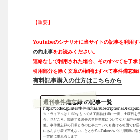
【重要】
Youtubeのシナリオに当サイトの記事を利用
の約束事
をお読みください。
連絡なしで利用された場合、そのすべてを了承
引用部分を除く文章の権利はすべて事件備忘録
有料記事購入の仕方はこちらから
週刊事件備忘録 の記事一覧
https://codoc.jp/sites/事件備忘録/subscriptions/DFdZpu
※トライアルは11/30をもって終了配信は週に一度、土曜日を
介、見どころ、関連する過去の事件事故についてなど 裁判傍聴
他、事件備忘録の日常と表の仕事についても書ける範囲でお届
にあんまり表で言えないこととかYouTuberのパクリ関連の
一方的に垂れ流します