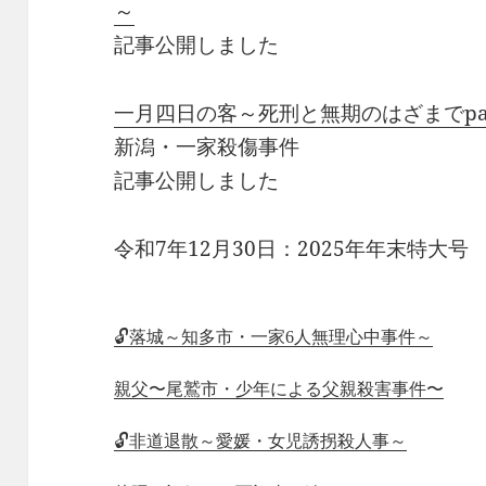
～
記事公開しました
一月四日の客～死刑と無期のはざまでpa
新潟・一家殺傷事件
記事公開しました
令和7年12月30日：2025年年末特大号
🔓落城～知多市・一家6人無理心中事件～
親父〜尾鷲市・少年による父親殺害事件〜
🔓非道退散～愛媛・女児誘拐殺人事～