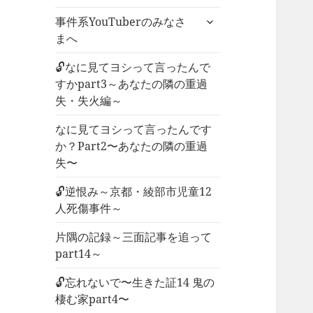
ー
サ
事件系YouTuberのみなさ
を
ブ
まへ
展
メ
開
ニ
🔓なに見てヨシって言ったんで
ュ
すかpart3～あなたの隣の重過
ー
失・失火編～
を
なに見てヨシって言ったんです
展
か？Part2〜あなたの隣の重過
開
失〜
🔓逆恨み～京都・綾部市児童12
人死傷事件～
片隅の記録～三面記事を追って
part14～
🔓忘れないで〜生きた証14 鬼の
棲む家part4〜