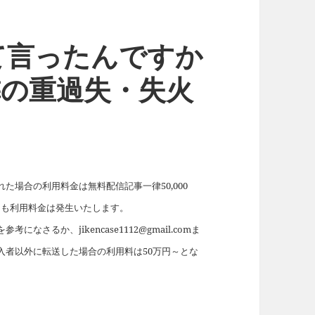
て言ったんですか
の隣の重過失・失火
場合の利用料金は無料配信記事一律50,000
れても利用料金は発生いたします。
を参考になさるか、jikencase1112@gmail.comま
入者以外に転送した場合の利用料は50万円～とな