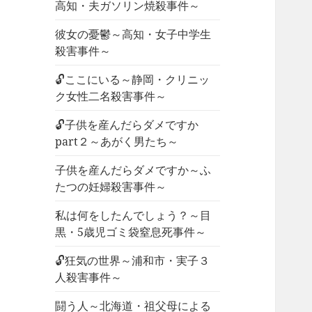
高知・夫ガソリン焼殺事件～
彼女の憂鬱～高知・女子中学生
殺害事件～
🔓ここにいる～静岡・クリニッ
ク女性二名殺害事件～
🔓子供を産んだらダメですか
part２～あがく男たち～
子供を産んだらダメですか～ふ
たつの妊婦殺害事件～
私は何をしたんでしょう？～目
黒・5歳児ゴミ袋窒息死事件～
🔓狂気の世界～浦和市・実子３
人殺害事件～
闘う人～北海道・祖父母による