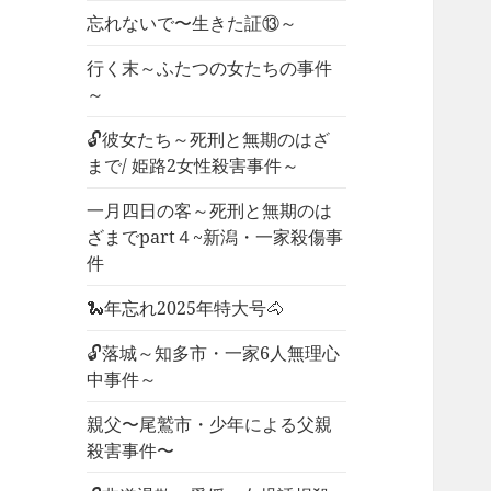
忘れないで〜生きた証⑬～
行く末～ふたつの女たちの事件
～
🔓彼女たち～死刑と無期のはざ
まで/ 姫路2女性殺害事件～
一月四日の客～死刑と無期のは
ざまでpart４~新潟・一家殺傷事
件
🐍年忘れ2025年特大号🐴
🔓落城～知多市・一家6人無理心
中事件～
親父〜尾鷲市・少年による父親
殺害事件〜