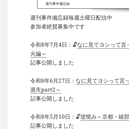
週刊事件備忘録
週刊事件備忘録毎週土曜日配信中
参加者絶賛募集中です
令和8年7月4日：🔓
なに見てヨシって言っ
火編～
記事公開しました
令和8年6月27日：
なに見てヨシって言
過失part2～
記事公開しました
令和8年5月10日：🔓
逆恨み～京都・綾部
記事公開しました