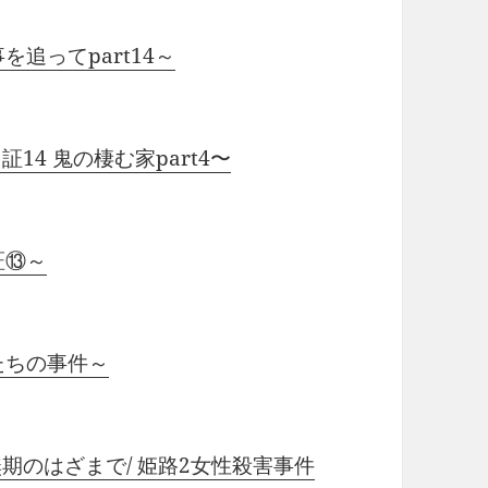
追ってpart14～
14 鬼の棲む家part4〜
証⑬～
たちの事件～
無期のはざまで/ 姫路2女性殺害事件