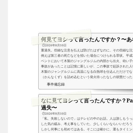
何見てヨシって言ったんですか？〜あ
🕒️2026年8月10日
重過失。些細な注意を払えば防げたはずなのに、その些細な注
例えば第三者の死亡などを招いた場合につけられる罪状。平成
ベントにおいて木製のジャングルジムの内部から出火、幼い子
事故があったことは記憶に新しいが、この事故で起訴された人
木製のジャングルジムに高温になる白熱球を仕込んだだけでな
（かんなくず）を詰め込むという発火待ったなしの状態だったこ
事件備忘録
なに見てヨシって言ったんですか？Pa
過失〜
🕒️2026年8月10日
「私、失敗しないので」はテレビの中のお話。人は誰しもうっ
した気の緩み、考え事をしていた、少しくらいならいいだろう
しかし何事にも初めてはある。そこには確かに、運もタイミン