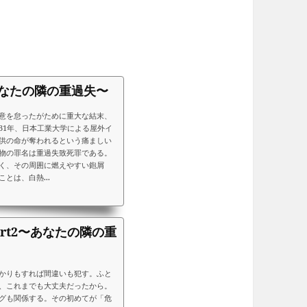
なたの隣の重過失〜
意を怠ったがために重大な結末、
31年、日本工業大学による屋外イ
供の命が奪われるという痛ましい
物の罪名は重過失致死罪である。
く、その周囲に燃えやすい鉋屑
とは、白熱...
rt2〜あなたの隣の重
かりもすれば間違いも犯す。ふと
、これまでも大丈夫だったから。
グも関係する。その初めてが「危