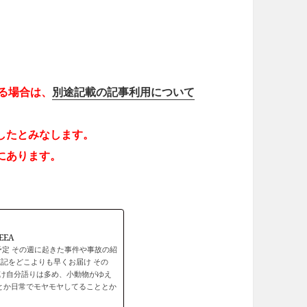
する場合は、
別途記載の記事利用について
したとみなします。
にあります。
bEEA
予定 その週に起きた事件や事故の紹
記をどこよりも早くお届け その
け自分語りは多め、小動物がゆえ
話とか日常でモヤモヤしてることとか