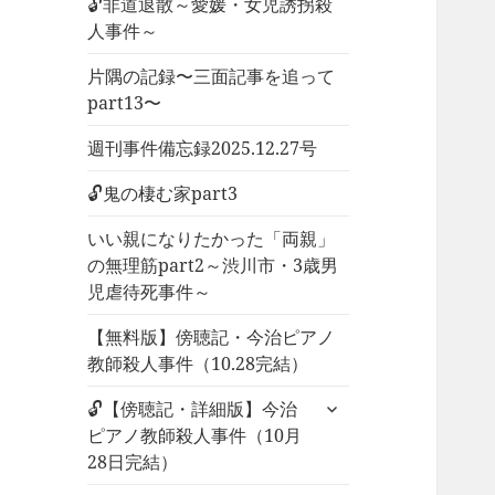
🔓非道退散～愛媛・女児誘拐殺
人事件～
片隅の記録〜三面記事を追って
part13〜
週刊事件備忘録2025.12.27号
🔓鬼の棲む家part3
いい親になりたかった「両親」
の無理筋part2～渋川市・3歳男
児虐待死事件～
【無料版】傍聴記・今治ピアノ
教師殺人事件（10.28完結）
サ
🔓【傍聴記・詳細版】今治
ブ
ピアノ教師殺人事件（10月
メ
28日完結）
ニ