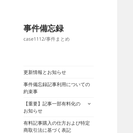
事件備忘録
case1112/事件まとめ
更新情報とお知らせ
事件備忘録記事利用についての
約束事
サ
【重要】記事一部有料化の
ブ
お知らせ
メ
ニ
有料記事購入の仕方および特定
ュ
商取引法に基づく表記