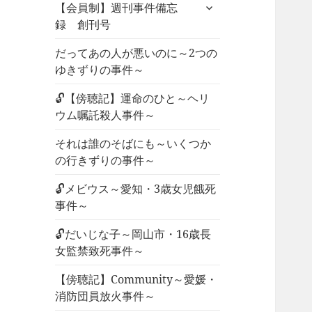
サ
ュ
【会員制】週刊事件備忘
ブ
ー
録 創刊号
メ
を
ニ
だってあの人が悪いのに～2つの
展
ュ
ゆきずりの事件～
開
ー
🔓【傍聴記】運命のひと～ヘリ
を
ウム嘱託殺人事件～
展
開
それは誰のそばにも～いくつか
の行きずりの事件～
🔓メビウス～愛知・3歳女児餓死
事件～
🔓だいじな子～岡山市・16歳長
女監禁致死事件～
【傍聴記】Community～愛媛・
消防団員放火事件～