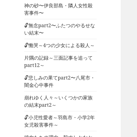
神の砂〜伊良部島・隣人女性殺
害事件〜
🔓無念part2〜ふたつのやるせな
い結末〜
🔓慟哭～4つの少女による殺人～
片隅の記録～三面記事を追って
part12～
🔓悲しみの果てpart2〜八尾市・
闇金心中事件
崩れゆく人々～いくつかの家族
の結末part2～
🔓小児性愛者～羽島市・小学2年
女児殺害事件～