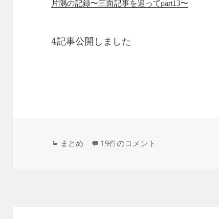
片隅の記録〜三面記事を追ってpart13〜
4記事公開しました
カ
更新情報とお知らせ への
まとめ
19件のコメント
テ
ゴ
リ
ー