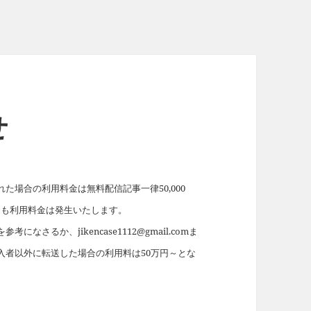
せ
場合の利用料金は無料配信記事一律50,000
れても利用料金は発生いたします。
を参考になさるか、jikencase1112@gmail.comま
入者以外に転送した場合の利用料は50万円～とな