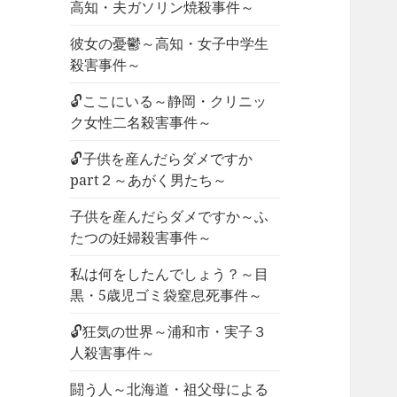
高知・夫ガソリン焼殺事件～
彼女の憂鬱～高知・女子中学生
殺害事件～
🔓ここにいる～静岡・クリニッ
ク女性二名殺害事件～
🔓子供を産んだらダメですか
part２～あがく男たち～
子供を産んだらダメですか～ふ
たつの妊婦殺害事件～
私は何をしたんでしょう？～目
黒・5歳児ゴミ袋窒息死事件～
🔓狂気の世界～浦和市・実子３
人殺害事件～
闘う人～北海道・祖父母による