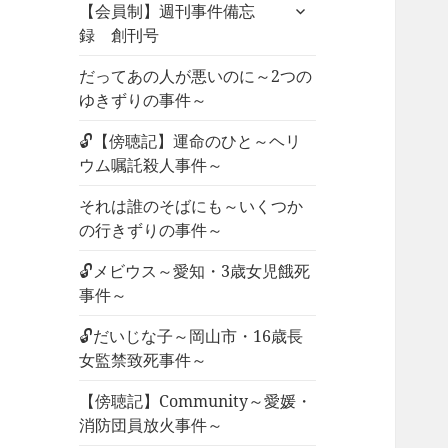
サ
ュ
【会員制】週刊事件備忘
ブ
ー
録 創刊号
メ
を
ニ
だってあの人が悪いのに～2つの
展
ュ
ゆきずりの事件～
開
ー
🔓【傍聴記】運命のひと～ヘリ
を
ウム嘱託殺人事件～
展
開
それは誰のそばにも～いくつか
の行きずりの事件～
🔓メビウス～愛知・3歳女児餓死
事件～
🔓だいじな子～岡山市・16歳長
女監禁致死事件～
【傍聴記】Community～愛媛・
消防団員放火事件～