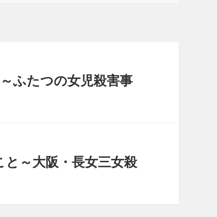
ゴ
リ
ー
ぇ～ふたつの女児殺害事
こと～大阪・長女三女殺