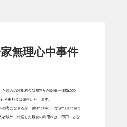
一家無理心中事件
場合の利用料金は無料配信記事一律50,000
れても利用料金は発生いたします。
を参考になさるか、jikencase1112@gmail.comま
入者以外に転送した場合の利用料は50万円～とな