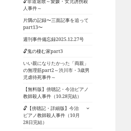
🔓非道退散～愛媛・女児誘拐殺
人事件～
片隅の記録〜三面記事を追って
part13〜
週刊事件備忘録2025.12.27号
🔓鬼の棲む家part3
いい親になりたかった「両親」
の無理筋part2～渋川市・3歳男
児虐待死事件～
【無料版】傍聴記・今治ピアノ
教師殺人事件（10.28完結）
サ
🔓【傍聴記・詳細版】今治
ブ
ピアノ教師殺人事件（10月
メ
28日完結）
ニ