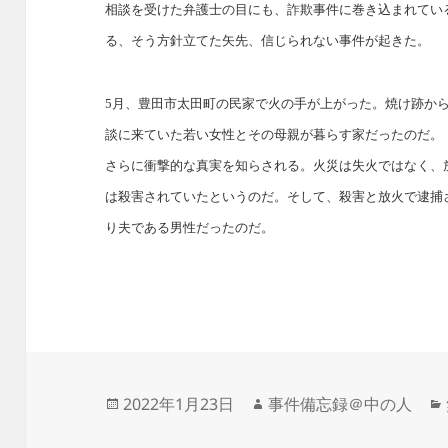
相談を受けた弁護士の目にも、詐欺事件に巻き込まれてい
る、そう方針立てた矢先、信じられない事件が起きた。
5月、豊田市太田町の民家で火の手が上がった。焼け跡か
談に来ていた若い女性とその母親が暮らす家だったのだ。
さらに衝撃的な真実を知らされる。火災は失火ではなく、
は殺害されていたというのだ。そして、殺害と放火で逮捕
り夫である男性だったのだ。
投
作
2022年1月23日
事件備忘録＠中の人
稿
成