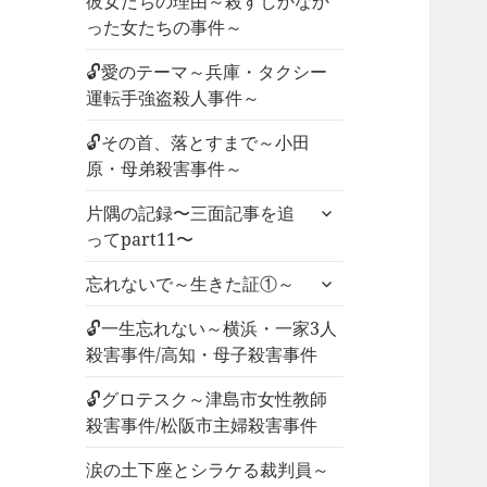
彼女たちの理由～殺すしかなか
った女たちの事件～
🔓愛のテーマ～兵庫・タクシー
運転手強盗殺人事件～
🔓その首、落とすまで～小田
原・母弟殺害事件～
サ
片隅の記録〜三面記事を追
ブ
ってpart11〜
メ
サ
ニ
忘れないで～生きた証①～
ブ
ュ
メ
🔓一生忘れない～横浜・一家3人
ー
ニ
殺害事件/高知・母子殺害事件
を
ュ
展
🔓グロテスク～津島市女性教師
ー
開
殺害事件/松阪市主婦殺害事件
を
展
涙の土下座とシラケる裁判員～
開