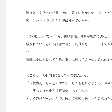
聞き取りを行った結果、その内容はにわかに信じることが
談、という形で女性と母親は帰っていった。
年が明けた平成
27
年
3
月、再び女性と母親が相談に訪れた
騙されているという認識の薄かった母親も、ここへきて親
た。
実際に夏に相談して以降、友人に対して金を払い込むのを
ところが、
3
月
12
日になってその友人から、
「（就職あっせんを）やめるにしてもお金がかかる。今や
し、戻ってきた金も損害賠償にあてられる」
という連絡がきたことで、改めて相談に訪れたとみられた