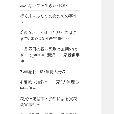
忘れないで〜生きた証⑬～
行く末～ふたつの女たちの事件
～
🔓彼女たち～死刑と無期のはざ
まで/ 姫路2女性殺害事件～
一月四日の客～死刑と無期のは
ざまでpart４~新潟・一家殺傷事
件
🐍年忘れ2025年特大号🐴
🔓落城～知多市・一家6人無理心
中事件～
親父〜尾鷲市・少年による父親
殺害事件〜