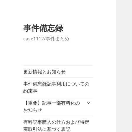
事件備忘録
case1112/事件まとめ
更新情報とお知らせ
事件備忘録記事利用についての
約束事
サ
【重要】記事一部有料化の
ブ
お知らせ
メ
ニ
有料記事購入の仕方および特定
ュ
商取引法に基づく表記