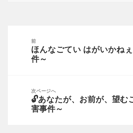
日:
者
投
稿
前
ほんなごてい はがいかね
ナ
前
件～
ビ
の
ゲ
投
ー
稿:
シ
次ページへ
ョ
🔓あなたが、お前が、望む
次
ン
害事件～
の
投
稿: