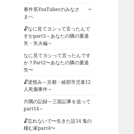
ー
サ
事件系YouTuberのみなさ
を
ブ
まへ
展
メ
開
ニ
🔓なに見てヨシって言ったんで
ュ
すかpart3～あなたの隣の重過
ー
失・失火編～
を
なに見てヨシって言ったんです
展
か？Part2〜あなたの隣の重過
開
失〜
🔓逆恨み～京都・綾部市児童12
人死傷事件～
片隅の記録～三面記事を追って
part14～
🔓忘れないで〜生きた証14 鬼の
棲む家part4〜