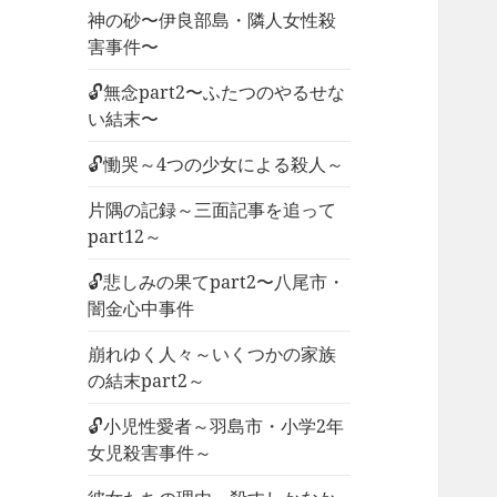
神の砂〜伊良部島・隣人女性殺
害事件〜
🔓無念part2〜ふたつのやるせな
い結末〜
🔓慟哭～4つの少女による殺人～
片隅の記録～三面記事を追って
part12～
🔓悲しみの果てpart2〜八尾市・
闇金心中事件
崩れゆく人々～いくつかの家族
の結末part2～
🔓小児性愛者～羽島市・小学2年
女児殺害事件～