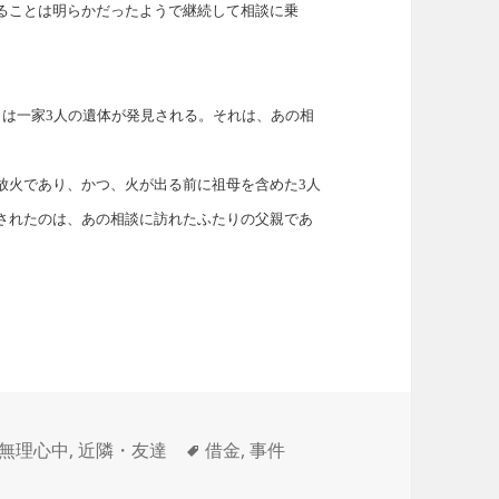
ることは明らかだったようで継続して相談に乗
らは一家
3
人の遺体が発見される。それは、あの相
放火であり、かつ、火が出る前に祖母を含めた
3
人
されたのは、あの相談に訪れたふたりの父親であ
カ
タ
無理心中
,
近隣・友達
借金
,
事件
テ
グ