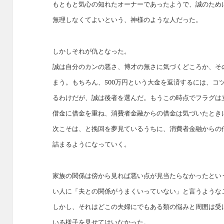
もともと気心の知れたオーナーであったようで、誠のため
無理しなくてよいという、神様のような人だった。
しかしそれが仇となった。
誠は自分のカンの悪さ、博才の無さに気づくどころか、そ
まう。もちろん、500万円という大金を返済するには、コ
るわけだが、誠は後者を選んだ。もうこの時点でフラグは
借金に借金を重ね、消費者金融からの借金は気づいたときに
次こそは、と挽回を夢見ているうちに、消費者金融からの
詰まるようになっていく。
家族の関係は傍から見れば悪い点が見当たらなかったとい
い人に「夫との関係がうまくいっていない」と言うような
しかし、それはどこの夫婦にでもある類の悩みと周囲は受
いる様子を見せてはいなかった。