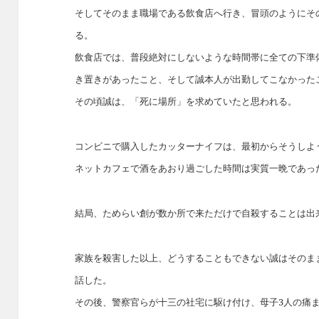
そしてそのまま職場である飲食店へ行き、冒頭のようにそ
る。
飲食店では、普段絶対にしないような時間帯に全ての下準
き置きがあったこと、そして誠本人が出勤してこなかった
その頃誠は、「死に場所」を求めていたと思われる。
コンビニで購入したカッターナイフは、最初からそうしよ
ネットカフェで酒をあおり過ごした時間は実質一晩であっ
結局、ためらい創が数か所で来ただけで自殺することは出
家族を殺害した以上、どうすることもできない誠はそのま
話した。
その後、警察官らが十三の社宅に駆け付け、母子3人の痛