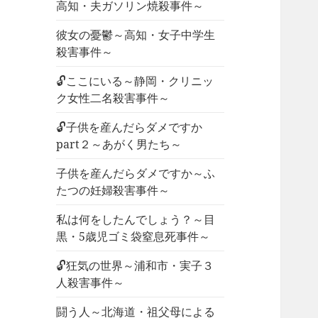
高知・夫ガソリン焼殺事件～
彼女の憂鬱～高知・女子中学生
殺害事件～
🔓ここにいる～静岡・クリニッ
ク女性二名殺害事件～
🔓子供を産んだらダメですか
part２～あがく男たち～
子供を産んだらダメですか～ふ
たつの妊婦殺害事件～
私は何をしたんでしょう？～目
黒・5歳児ゴミ袋窒息死事件～
🔓狂気の世界～浦和市・実子３
人殺害事件～
闘う人～北海道・祖父母による