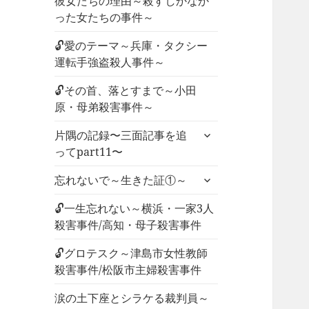
彼女たちの理由～殺すしかなか
った女たちの事件～
🔓愛のテーマ～兵庫・タクシー
運転手強盗殺人事件～
🔓その首、落とすまで～小田
原・母弟殺害事件～
サ
片隅の記録〜三面記事を追
ブ
ってpart11〜
メ
サ
ニ
忘れないで～生きた証①～
ブ
ュ
メ
🔓一生忘れない～横浜・一家3人
ー
ニ
殺害事件/高知・母子殺害事件
を
ュ
展
🔓グロテスク～津島市女性教師
ー
開
殺害事件/松阪市主婦殺害事件
を
展
涙の土下座とシラケる裁判員～
開