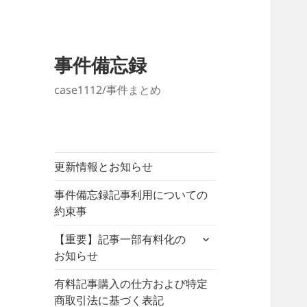
事件備忘録
case1112/事件まとめ
更新情報とお知らせ
事件備忘録記事利用についての
約束事
サ
【重要】記事一部有料化の
ブ
お知らせ
メ
ニ
有料記事購入の仕方および特定
ュ
商取引法に基づく表記