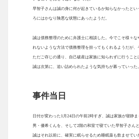
早智子さんは誠の身に何が起きているか知らなかったとい
ろにはかなり険悪な状態にあったようだ。
誠は債務整理のために弁護士に相談した。今でこそ様々な
れないような方法で債務整理を担ってもくれるようだが、
ただご存じの通り、自己破産は家族に知られずに行うこと
誠は次第に、追い詰められたような気持ちが募っていった
事件当日
日付が変わった1月24日の午前2時すぎ、誠は家族が寝静
男・優希くんを、そして2階の和室で寝ていた早智子さん
誠はそれ以前に、確実に眠らせるため睡眠薬も飲ませてい