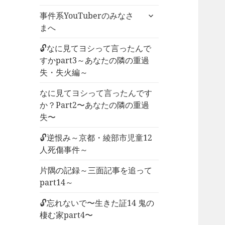
ー
サ
事件系YouTuberのみなさ
を
ブ
まへ
展
メ
開
ニ
🔓なに見てヨシって言ったんで
ュ
すかpart3～あなたの隣の重過
ー
失・失火編～
を
なに見てヨシって言ったんです
展
か？Part2〜あなたの隣の重過
開
失〜
🔓逆恨み～京都・綾部市児童12
人死傷事件～
片隅の記録～三面記事を追って
part14～
🔓忘れないで〜生きた証14 鬼の
棲む家part4〜