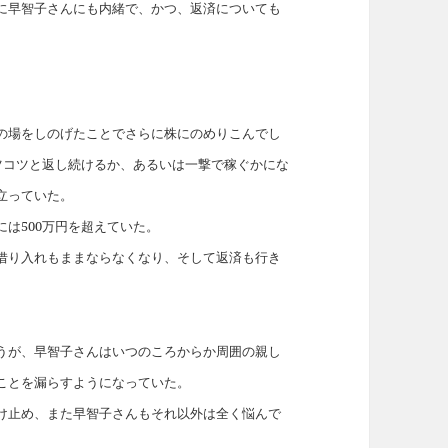
に早智子さんにも内緒で、かつ、返済についても
の場をしのげたことでさらに株にのめりこんでし
ツコツと返し続けるか、あるいは一撃で稼ぐかにな
立っていた。
は500万円を超えていた。
借り入れもままならなくなり、そして返済も行き
うが、早智子さんはいつのころからか周囲の親し
ことを漏らすようになっていた。
け止め、また早智子さんもそれ以外は全く悩んで