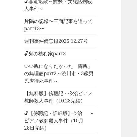
🔓非道退散～愛媛・女児誘拐殺
人事件～
片隅の記録〜三面記事を追って
part13〜
週刊事件備忘録2025.12.27号
🔓鬼の棲む家part3
いい親になりたかった「両親」
の無理筋part2～渋川市・3歳男
児虐待死事件～
【無料版】傍聴記・今治ピアノ
教師殺人事件（10.28完結）
サ
🔓【傍聴記・詳細版】今治
ブ
ピアノ教師殺人事件（10月
メ
28日完結）
ニ