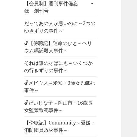
サ
ュ
【会員制】週刊事件備忘
ブ
ー
録 創刊号
メ
を
ニ
だってあの人が悪いのに～2つの
展
ュ
ゆきずりの事件～
開
ー
🔓【傍聴記】運命のひと～ヘリ
を
ウム嘱託殺人事件～
展
開
それは誰のそばにも～いくつか
の行きずりの事件～
🔓メビウス～愛知・3歳女児餓死
事件～
🔓だいじな子～岡山市・16歳長
女監禁致死事件～
【傍聴記】Community～愛媛・
消防団員放火事件～