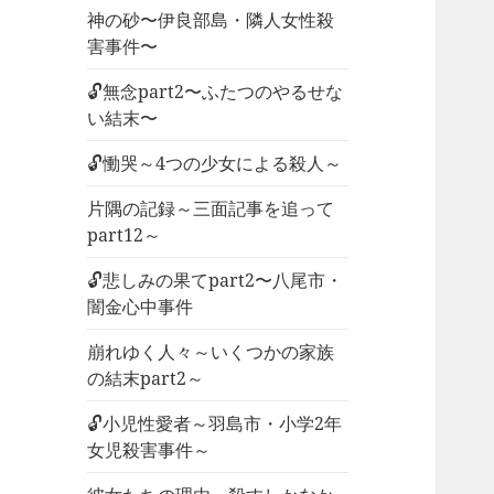
神の砂〜伊良部島・隣人女性殺
害事件〜
🔓無念part2〜ふたつのやるせな
い結末〜
🔓慟哭～4つの少女による殺人～
片隅の記録～三面記事を追って
part12～
🔓悲しみの果てpart2〜八尾市・
闇金心中事件
崩れゆく人々～いくつかの家族
の結末part2～
🔓小児性愛者～羽島市・小学2年
女児殺害事件～