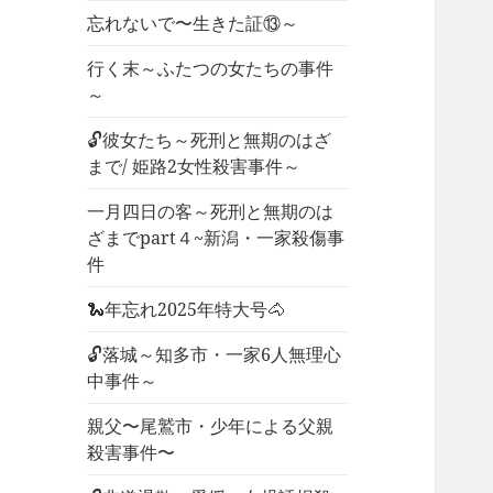
忘れないで〜生きた証⑬～
行く末～ふたつの女たちの事件
～
🔓彼女たち～死刑と無期のはざ
まで/ 姫路2女性殺害事件～
一月四日の客～死刑と無期のは
ざまでpart４~新潟・一家殺傷事
件
🐍年忘れ2025年特大号🐴
🔓落城～知多市・一家6人無理心
中事件～
親父〜尾鷲市・少年による父親
殺害事件〜