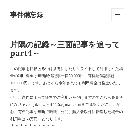
事件備忘録
メニュ
ーとウ
ィジェ
ット
片隅の記録～三面記事を追って
part4～
この記事を転載あるいは参考にしたりリライトして利用された場
合の利用料金は無料配信記事一律50,000円、有料配信記事は
100,000円～です。あとから削除されても利用料金は発生いたし
ます。
但し、条件によって無料でご利用いただけますので
こちら
を参考
になさるか、jikencase1112@gmail.comまで連絡ください。な
お、有料記事を無断で転載、公開、購入者以外に転送した場合の
利用料は50万円～となります。
＊＊＊＊＊＊＊＊＊＊