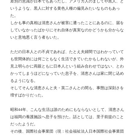
差別の意識が日本でもあったし、アメリカ人のましてや黒人、と
いうような、黒人に対する黄色人種の偏見みたいなものもあっ
た。
しかも事の真相は清恵さんが被害に遭ったことにあるのに、届を
していなかったばかりにそれ自体が真実なのかどうかも分からな
いと意地悪く言う者もいた。
ただの日本人との不貞であれば、たとえ夫婦間ではわかっていて
も世間体的には何ごともなく生活できていたかもしれないが、外
見上明らかに両親ともに日本人という組み合わせではない、とわ
かってしまうほどになっていた息子を、清恵さんは家に閉じ込め
るようになる。
そしてそんな清恵さんと夫・英二さんとの間も、事態は深刻さを
増すばかりだった。
昭和44年、こんな生活は誰のためにもならないとして、清恵さん
は福岡の養護施設へ息子を預けた。話としては、里子前提のこと
だったようだ。
その後、国際社会事業団（現：社会福祉法人日本国際社会事業団