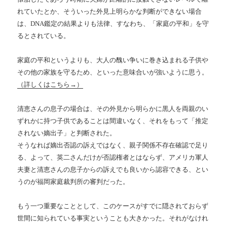
れていたとか、そういった外見上明らかな判断ができない場合
は、DNA鑑定の結果よりも法律、すなわち、「家庭の平和」を守
るとされている。
家庭の平和というよりも、大人の醜い争いに巻き込まれる子供や
その他の家族を守るため、といった意味合いが強いように思う。
（詳しくはこちら→）
清恵さんの息子の場合は、その外見から明らかに黒人を両親のい
ずれかに持つ子供であることは間違いなく、それをもって「推定
されない嫡出子」と判断された。
そうなれば嫡出否認の訴えではなく、親子関係不存在確認で足り
る、よって、英二さんだけが否認権者とはならず、アメリカ軍人
夫妻と清恵さんの息子からの訴えでも良いから認容できる、とい
うのが福岡家庭裁判所の審判だった。
もう一つ重要なこととして、このケースがすでに隠されておらず
世間に知られている事実ということも大きかった。それがなけれ