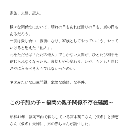
家族、夫婦、恋人。
様々な関係性において、晴れの日もあれば曇りの日も、嵐の日も
あるだろう。
一度は愛し合い、親密になり、家族としてやっていこう、やって
いけると思えた「他人」。
元をただせば「ただの他人」でしかない人間が、ひとたび相手を
信じられなくなったら。裏切りや心変わり、いや、もともと同じ
・・
さや
に入るべき人々ではなかったのか。
ネタみたいな出生問題、危険な娘婿、な事件。
この子誰の子～福岡の親子関係不存在確認～
昭和41年、福岡市内で暮らしている宮本英二さん（仮名）と清恵
さん（仮名）夫婦に、男の赤ちゃんが誕生した。