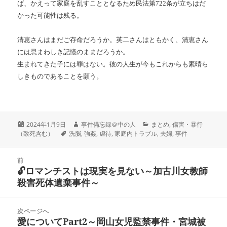
ば、かえって家庭を乱すこととなるため民法第722条が立ちはだ
かった可能性は残る。
清恵さんはまだご存命だろうか。英二さんはともかく、清恵さん
には忌まわしき記憶のままだろうか。
生まれてきた子には罪はない。彼の人生が今もこれからも素晴ら
しきものであることを願う。
投
作
カ
2024年1月9日
事件備忘録＠中の人
まとめ
,
傷害・暴行
稿
タ
成
テ
（致死含む）
洗脳
,
強姦
,
虐待
,
家庭内トラブル
,
夫婦
,
事件
日:
グ
者
ゴ
リ
投
ー
前
稿
🔓ロマンチストは現実を見ない～加古川女教師
前
ナ
殺害死体遺棄事件～
の
ビ
投
ゲ
稿:
次ページへ
ー
愛についてPart2～岡山女児監禁事件・宮城被
次
シ