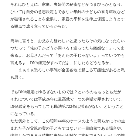
それはひとえに、家庭、夫婦間の秘密などがつまびらかとなり、
ひいては自分の意志決定もできない年齢の子どもの養育環境など
が破壊されることを危惧し、家庭の平和を法律上保護しようとす
る観点で成り立っているからだ。
簡単に言うと、お父さん疑わしいと思ったらその気になったらい
つだって「俺の子かどうか調べろ！違ってたら離婚な！」って出
来るよ、お母さんだって「あんたの子じゃないよ」っていつでも
言えるよ、DNA鑑定がすべてだよ、にしたらどうなるか。
……まぁまぁ恐ろしい事態が全国各地で起こる可能性があると私
も思う。
でもDNA鑑定はゆるぎないものでは？というのももっともだが、
それについては平成26年に最高裁で一つの判断が示されていて、
DNA鑑定をもってしても民法第722条は揺るがない、ということ
になっている。
ただ例外として、この昭和44年のケースのように明らかにその生
まれた子が父親の実の子どもではないと一目瞭然である場合や、
懐胎したであろう時期に夫婦が距離的に接触できないレベルで離