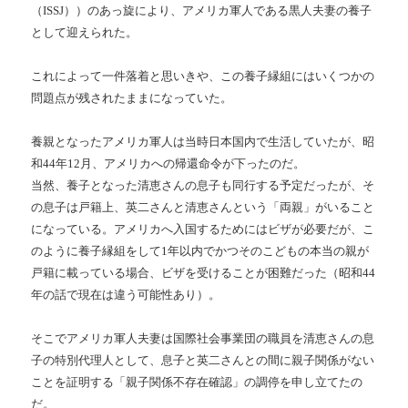
（ISSJ））のあっ旋により、アメリカ軍人である黒人夫妻の養子
として迎えられた。
これによって一件落着と思いきや、この養子縁組にはいくつかの
問題点が残されたままになっていた。
養親となったアメリカ軍人は当時日本国内で生活していたが、昭
和44年12月、アメリカへの帰還命令が下ったのだ。
当然、養子となった清恵さんの息子も同行する予定だったが、そ
の息子は戸籍上、英二さんと清恵さんという「両親」がいること
になっている。アメリカへ入国するためにはビザが必要だが、こ
のように養子縁組をして1年以内でかつそのこどもの本当の親が
戸籍に載っている場合、ビザを受けることが困難だった（昭和44
年の話で現在は違う可能性あり）。
そこでアメリカ軍人夫妻は国際社会事業団の職員を清恵さんの息
子の特別代理人として、息子と英二さんとの間に親子関係がない
ことを証明する「親子関係不存在確認」の調停を申し立てたの
だ。