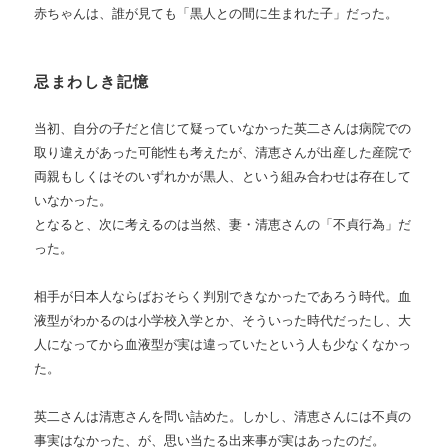
赤ちゃんは、誰が見ても「黒人との間に生まれた子」だった。
忌まわしき記憶
当初、自分の子だと信じて疑っていなかった英二さんは病院での
取り違えがあった可能性も考えたが、清恵さんが出産した産院で
両親もしくはそのいずれかが黒人、という組み合わせは存在して
いなかった。
となると、次に考えるのは当然、妻・清恵さんの「不貞行為」だ
った。
相手が日本人ならばおそらく判別できなかったであろう時代。血
液型がわかるのは小学校入学とか、そういった時代だったし、大
人になってから血液型が実は違っていたという人も少なくなかっ
た。
英二さんは清恵さんを問い詰めた。しかし、清恵さんには不貞の
事実はなかった、が、思い当たる出来事が実はあったのだ。