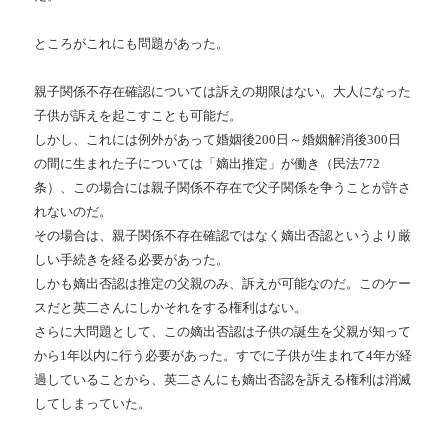
ところがこれにも問題があった。
親子関係不存在確認については訴えの期限はない。大人になった
子供が訴えを起こすことも可能だ。
しかし、これには例外があって婚姻後200日～婚姻解消後300日
の間に生まれた子については「嫡出推定」が働き（民法772
条）、この場合には親子関係不存在で父子関係を争うことが許さ
れないのだ。
その場合は、親子関係不存在確認ではなく嫡出否認というより厳
しい手続きを経る必要があった。
しかも嫡出否認は推定の父親のみ、訴えが可能なのだ。このケー
スだと英二さんにしかそれをする権利はない。
さらに大問題として、この嫡出否認は子供の誕生を父親が知って
から1年以内に行う必要があった。すでに子供が生まれて4年が経
過していることから、英二さんにも嫡出否認を訴える権利は消滅
してしまっていた。