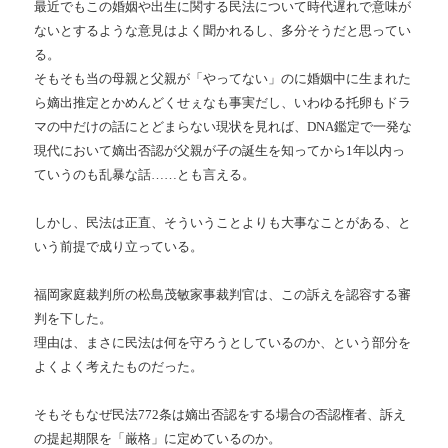
最近でもこの婚姻や出生に関する民法について時代遅れで意味が
ないとするような意見はよく聞かれるし、多分そうだと思ってい
る。
そもそも当の母親と父親が「やってない」のに婚姻中に生まれた
ら嫡出推定とかめんどくせぇなも事実だし、いわゆる托卵もドラ
マの中だけの話にとどまらない現状を見れば、DNA鑑定で一発な
現代において嫡出否認が父親が子の誕生を知ってから1年以内っ
ていうのも乱暴な話……とも言える。
しかし、民法は正直、そういうことよりも大事なことがある、と
いう前提で成り立っている。
福岡家庭裁判所の松島茂敏家事裁判官は、この訴えを認容する審
判を下した。
理由は、まさに民法は何を守ろうとしているのか、という部分を
よくよく考えたものだった。
そもそもなぜ民法772条は嫡出否認をする場合の否認権者、訴え
の提起期限を「厳格」に定めているのか。