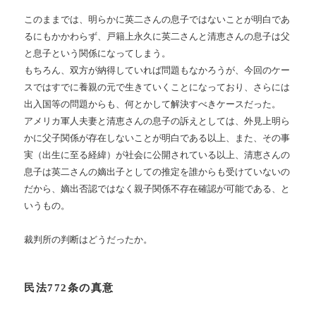
このままでは、明らかに英二さんの息子ではないことが明白であ
るにもかかわらず、戸籍上永久に英二さんと清恵さんの息子は父
と息子という関係になってしまう。
もちろん、双方が納得していれば問題もなかろうが、今回のケー
スではすでに養親の元で生きていくことになっており、さらには
出入国等の問題からも、何とかして解決すべきケースだった。
アメリカ軍人夫妻と清恵さんの息子の訴えとしては、外見上明ら
かに父子関係が存在しないことが明白である以上、また、その事
実（出生に至る経緯）が社会に公開されている以上、清恵さんの
息子は英二さんの嫡出子としての推定を誰からも受けていないの
だから、嫡出否認ではなく親子関係不存在確認が可能である、と
いうもの。
裁判所の判断はどうだったか。
民法772条の真意