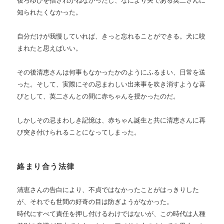
後ろゆびを指されかねなかったし、なにより夫である英二さんに
知られたくなかった。
自分だけが我慢していれば、きっと忘れることができる。犬に咬
まれたと思えばいい。
その後清恵さんは何事もなかったかのようにふるまい、日常を送
った。そして、実際にその忌まわしい出来事を吹き消すような喜
びとして、英二さんとの間に赤ちゃんを授かったのだ。
しかしその忌まわしき記憶は、赤ちゃん誕生と共に清恵さんに再
び突き付けられることになってしまった。
絡まり合う法律
清恵さんの告白により、不貞ではなかったことがはっきりした
が、それでも世間の好奇の目は防ぎようがなかった。
時代にすべて責任を押し付けるわけではないが、この時代は人種