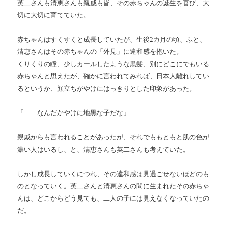
英二さんも清恵さんも親戚も皆、その赤ちゃんの誕生を喜び、大
切に大切に育てていた。
赤ちゃんはすくすくと成長していたが、生後2カ月の頃、ふと、
清恵さんはその赤ちゃんの「外見」に違和感を抱いた。
くりくりの瞳、少しカールしたような黒髪、別にどこにでもいる
赤ちゃんと思えたが、確かに言われてみれば、日本人離れしてい
るというか、顔立ちがやけにはっきりとした印象があった。
「……なんだかやけに地黒な子だな」
親戚からも言われることがあったが、それでももともと肌の色が
濃い人はいるし、と、清恵さんも英二さんも考えていた。
しかし成長していくにつれ、その違和感は見過ごせないほどのも
のとなっていく。英二さんと清恵さんの間に生まれたその赤ちゃ
んは、どこからどう見ても、二人の子には見えなくなっていたの
だ。