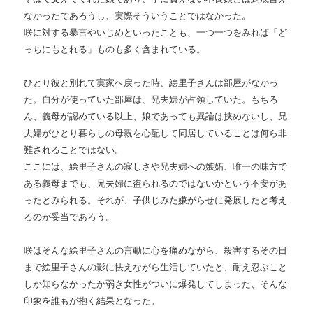
なかったであろうし、実際そういうことではなかった。
咲に対する暴言やいじめといったことも、一つ一つをみれば「ど
っちにもとれる」ものも多く含まれている。
ひとり彼と別れて実家へ戻った時、絵里子さんは部屋がなかっ
た。自分が使っていた部屋は、兄夫婦が占領していた。もちろ
ん、義母が認めている以上、娘であっても異論は挟めないし、兄
夫婦がひとり暮らしの母親を心配して同居していることは何ら非
難されることではない。
ここには、絵里子さんの寂しさや兄夫婦への嫉妬、唯一の味方で
ある義母までも、兄夫婦に盗られるのではないかという不安があ
ったとみられる。それが、子供じみた嫌がらせに発展したと考え
るのが妥当であろう。
咲はそんな絵里子さんの言動に心を痛めながら、殺害するその日
まで絵里子さんの影に怯えながら生活していたと、耐え忍ぶこと
しか知らなかったか弱き女性がついに爆発してしまった、そんな
印象を誰もが抱く結果となった。