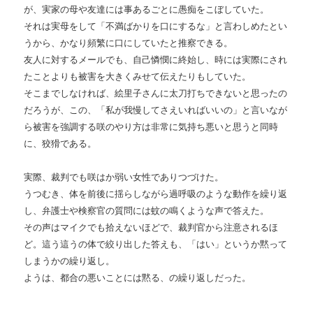
が、実家の母や友達には事あるごとに愚痴をこぼしていた。
それは実母をして「不満ばかりを口にするな」と言わしめたとい
うから、かなり頻繁に口にしていたと推察できる。
友人に対するメールでも、自己憐憫に終始し、時には実際にされ
たことよりも被害を大きくみせて伝えたりもしていた。
そこまでしなければ、絵里子さんに太刀打ちできないと思ったの
だろうが、この、「私が我慢してさえいればいいの」と言いなが
ら被害を強調する咲のやり方は非常に気持ち悪いと思うと同時
に、狡猾である。
実際、裁判でも咲はか弱い女性でありつづけた。
うつむき、体を前後に揺らしながら過呼吸のような動作を繰り返
し、弁護士や検察官の質問には蚊の鳴くような声で答えた。
その声はマイクでも拾えないほどで、裁判官から注意されるほ
ど。這う這うの体で絞り出した答えも、「はい」というか黙って
しまうかの繰り返し。
ようは、都合の悪いことには黙る、の繰り返しだった。