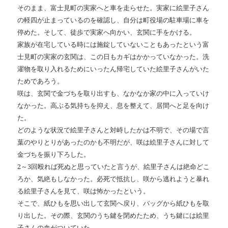
そのまま、富士見町の実家へと車を走らせた。実家に絵里子さん
の軽四が止まっているのを確認し、自分は町役場の駐車場に車を
停めた。そして、徒歩で実家へ向かい、玄関に手をかける。
家族が在宅している時には施錠していないこともあったという富
士見町の実家の玄関は、この日もカギはかかっていなかった。洗
濯物を取り入れるためにいったん帰宅していた絵里子さんがいた
ためであろう。
咲は、玄関で金づちを取り出すも、なかなか家の中に入っていけ
なかった。高ぶる気持ちを抑え、息を整えて、居間へと足を向け
た。
どのような状況で絵里子さんと対峙したかは不明で、その場で言
葉のやりとりがあったのかも不明だが、咲は絵里子さんに対して
金づちを振り下ろした。
2～3回殴れば死ぬと思っていたと言うが、絵里子さんは絶命どこ
ろか、気絶もしなかった。必死で抵抗し、咲から逃れようと暴れ
る絵里子さんを見て、咲は怖かったという。
そこで、紙ひもを思い出して玄関へ戻り、バッグから紙ひもを取
り出した。その際、玄関のうち鍵を閉めたため、うち鍵には絵里
子さんの血がついていた。