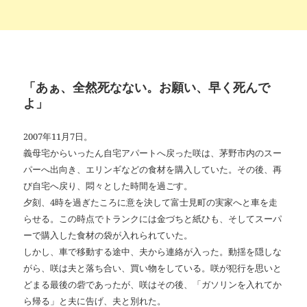
「あぁ、全然死なない。お願い、早く死んで
よ」
2007年11月7日。
義母宅からいったん自宅アパートへ戻った咲は、茅野市内のスー
パーへ出向き、エリンギなどの食材を購入していた。その後、再
び自宅へ戻り、悶々とした時間を過ごす。
夕刻、4時を過ぎたころに意を決して富士見町の実家へと車を走
らせる。この時点でトランクには金づちと紙ひも、そしてスーパ
ーで購入した食材の袋が入れられていた。
しかし、車で移動する途中、夫から連絡が入った。動揺を隠しな
がら、咲は夫と落ち合い、買い物をしている。咲が犯行を思いと
どまる最後の砦であったが、咲はその後、「ガソリンを入れてか
ら帰る」と夫に告げ、夫と別れた。