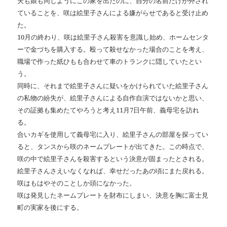
夫も娘も同じようにこの家を出たのに、自分の名前だけが外され
ていることを、咲は絵里子さんによる嫌がらせであると受け止め
た。
10月の終わり、咲は絵里子さん殺害を意識し始め、ホームセンタ
ーで金づちを購入する。殴って殺せなかった場合のことを考え、
職場で作った紙ひもも合わせて車のトランクに隠していたとい
う。
同時に、それまで絵里子さんに疑いをかけられていた絵里子さん
の私物の紛失が、絵里子さんによる自作自演ではないかと思い、
その証拠も集めたてやろうと考え11月7日午前、義母宅を訪れ
る。
合いカギを使用して義母宅に入り、絵里子さんの部屋を探ってい
ると、タンスから咲のネームプレートが出てきた。この時点で、
咲の中で絵里子さんを殺害するという決意が固まったとされる。
絵里子さんさえいなくなれば、幸せだったあの頃にまた戻れる。
咲はもはやそのことしか頭になかった。
咲は発見したネームプレートを財布にしまい、決意を胸に富士見
町の実家を後にする。