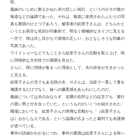
咲。
義妹のいじめに耐えかねた末の悲しい凶行、というのがその後の
報道などの論調であった。それは、報道に使用されたふたりの写
真も要因のひとつであろう。被害者の絵里子さんは、どちらかと
いうとお茶目な笑顔が印象的で、明るく積極的なタイプに見える
一方で、咲は伏し目がちで表情の乏しい、おとなしそうな印象の
写真であった。
ワイドショーなどでもことさら絵里子さんの言動を取り上げ、咲
に同情的な方向性での展開を見せた。
さらに、咲に同情が集まった理由として、夫の存在が大きかった
と言える。
絵里子さんの兄でもある咲の夫、Ｈさんは、法廷で一貫して妻を
擁護するだけでなく、妹への嫌悪感をあらわにしたのだ。
義妹については夫のみならず、近隣の住民などの証言でも「素行
の悪い男と付き合っていた」というものがいくつか紹介された。
職場においても、絵里子さんの突飛な言動から「（絵里子さん
は）おかしな人である」という認識が広まったと裁判でも弁護側
が述べている。
事件の詳細がわかるにつれ、事件の要因は絵里子さんによる咲へ