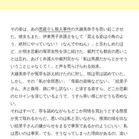
その姿は、あの
恵庭ＯＬ殺人事件
の大越美奈子を思い起こさせ
た。彼女もまた、伊東秀子弁護士をして「震える姿は小鳥のよ
う、絶対にやっていない！（なんでやねん）」と言わしめたほ
ど、か弱き悲劇の冤罪女性を演じ続けた。裁判でも都合の悪いこ
とは忘れ、あげく弁護人や裁判官から「私は馬鹿だからとかそう
いうことじゃなくて！」と声を荒らげられる始末。
大越美奈子が冤罪を訴え続けたのに対し、咲は罪は認めていた。
しかし、その「私が全部悪い」「母親の資格などない」「絵里子
さん、夫と義母、娘に申し訳ない」と涙する姿すら、どこか悲劇
のヒロインを演じているようで、うすら寒い感じがどうも否めな
い。
それはすべて、罪を認めながらもどこか同情を買おうとする態度
が見て取れるからだ。悪いのは私と言いながら、推測の域を出な
い絵里子さんの嫌がらせをまるで事実であるかのようにいい、私
は悪いのは事実、でも、そうなってしまった理由があるの、追い