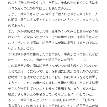
のことで咲は肝を冷やした。同時に、子供の手の届くところにタ
バコを置くのはやめてほしいと義母に訴えた。
しかし、絵里子さんからの返答は「他人にとやかく言う前に、人
の部屋に勝手に入る子どもをしつけたらどうだ」というようなも
のであった。
また、娘が突然泣き出した時、服をめくってみると腹部が赤く腫
れていたことがあったという。その時娘のそばには絵里子さんが
おり、そのことで咲は「絵里子さんが娘に危害を加えたのではな
いか」と思いこむ。
これは咲が勝手に推測したことであり、事実がどうであったかは
わかっていないし、当然だが絵里子さんは否定している。
この出来事の後、咲は絵里子さんがいつか娘を殺すのではないか
とまで思うようになっている。保育園には夫か自分以外の人間に
は絶対に引き渡すなと念を押しており、防犯カメラなども設置し
ようとしていた。義母が娘を連れて出掛けた際は、たまたま絵里
子さんが同行していたことを知って狼狽する。また、友人らに、
絵里子さんを訴える準備をしているなどともメールしていた。
さらに、絵里子さんから7月16日の話し合いの席上、「お前の一
番大事なものを奪ってやる」と言われたことで、絵里子さんが娘