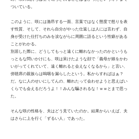
ついている。
このように、咲には激昂する一面、言葉ではなく態度で怒りを表
す性質、そして、それら自分がやった仕返しは人には言わず、自
身が受けた仕打ちのみを涙ながらに周囲に語るという性癖がある
ことがわかる。
別居した際に、どうしてもっと遠くに離れなかったのかというも
っともな問いかけにも、咲は呆けたような顔で「義母が娘をかわ
いがってくれていて、遠く離れると会えなくなるから」と言い、
傍聴席の親族らは嗚咽を漏らしたという。私からすればはぁ？
だ。なに人のせいにしてんの、離れたって会わせようと思えばい
くらでも会えるだろうよ！！みんな騙されるな！ｗｗとまで思っ
た。
そんな咲の性格を、夫はどう見ていたのか。結果からいえば、夫
はさらに上を行く「ずるい人」であった。