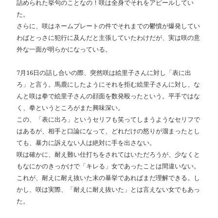
詰められた挙句のことなの！咲は全身でそれをアピールしてい
た。
さらに、咲はネームプレートの件でそれまでの鬱憤が爆発してい
わばとっさに犯行に及んだと主張していたわけだが、実は咲の意
外な一面が明らかになっている。
7月16日の話し合いの際、突然咲は絵里子さんに対し「表に出
ろ」と言う。馬鹿にしたようにそれを拒む絵里子さんに対し、な
んと咲は拳で絵里子さんの顔面を数発殴ったという。平手ではな
く、拳というところがまた興味深い。
この、「表に出ろ」というセリフも笑ってしまうようなセリフで
はあるが、相手と口論になって、どれだけの怒りが溜まったとし
ても、暴力に訴えない人は絶対に手を出さない。
咲は確かに、耐え難い仕打ちをされてはいただろうが、少なくと
もなにかのきっかけで「キレる」女であったことは間違いない。
これが、耐えに耐え抜いた末の暴挙であればまだ理解できる。し
かし、咲は実際、「耐えに耐え抜いた」とは言えない女でもあっ
た。