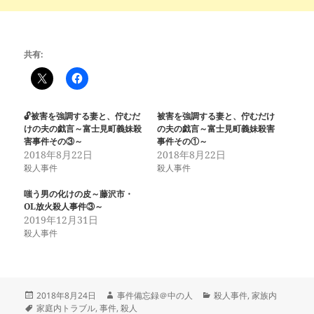
共有:
🔓被害を強調する妻と、佇むだ
被害を強調する妻と、佇むだけ
けの夫の戯言～富士見町義妹殺
の夫の戯言～富士見町義妹殺害
害事件その③～
事件その①～
2018年8月22日
2018年8月22日
殺人事件
殺人事件
嗤う男の化けの皮～藤沢市・
OL放火殺人事件③～
2019年12月31日
殺人事件
投
作
カ
2018年8月24日
事件備忘録＠中の人
殺人事件
,
家族内
稿
タ
成
テ
家庭内トラブル
,
事件
,
殺人