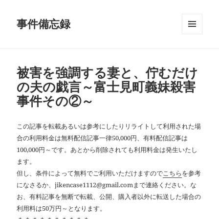
事件備忘録
メニュ
ーとウ
ィジェ
ット
被害を強調する妻と、佇むだけ
の夫の戯言～富士見町義妹殺害
事件その②～
この記事を転載あるいは参考にしたりリライトして利用された場
合の利用料金は無料配信記事一律50,000円、有料配信記事は
100,000円～です。あとから削除されても利用料金は発生いたし
ます。
但し、条件によって無料でご利用いただけますので
こちら
を参考
になさるか、jikencase1112@gmail.comまで連絡ください。な
お、有料記事を無断で転載、公開、購入者以外に転送した場合の
利用料は50万円～となります。