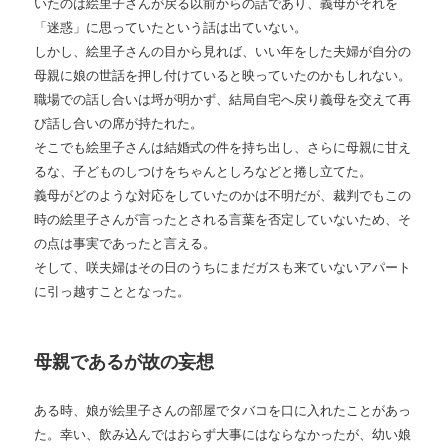
いたのは絵里子さんが戻る以前からの話であり、義母がそれを
「迷惑」に思っていたという話は出ていない。
しかし、絵里子さんの目から見れば、いい年をした夫婦が自分の
母親に娘の世話を押し付けていると映っていたのかもしれない。
職場での話し合いは埒が明かず、結局自宅へ戻り義母を交えて再
び話し合いの席が持たれた。
そこでも絵里子さんは結婚式の件を持ち出し、さらに母親に甘え
るな、子どものしつけをちゃんとしろなどと捲し立てた。
義母がどのような対応をしていたのかは不明だが、裁判でもこの
時の絵里子さんが言ったとされる言葉を否定していないため、そ
の点は事実であったと言える。
そして、咲夫婦はその日のうちにまだガスも来ていないアパート
に引っ越すこととなった。
母親であるが故の妄想
ある時、娘が絵里子さんの部屋でタバコを口に入れたことがあっ
た。幸い、飲み込んではおらず大事にはならなかったが、幼い娘