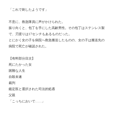
「これで刺したようです」
不意に、救急隊員に声がかけられた。
振り向くと、包丁を手にした高齢男性。その包丁はステンレス製
で、刃渡りは17センチもあるものだった。
とにかく女の子を病院へ救急搬送したものの、女の子は搬送先の
病院で死亡が確認された。
【有料部分目次】
死にたかった女
困難な人生
自殺未遂
裁判
鑑定医と選択された司法的処遇
父親
「こっちにおいで……」