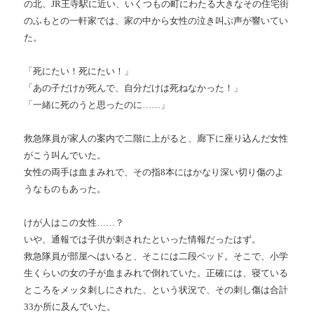
の北、JR王寺駅に近い、いくつもの町にわたる大きなその住宅街
のふもとの一軒家では、家の中から女性の泣き叫ぶ声が響いてい
た。
「死にたい！死にたい！」
「あの子だけが死んで、自分だけは死ねなかった！」
「一緒に死のうと思ったのに……」
救急隊員が家人の案内で二階に上がると、廊下に座り込んだ女性
がこう叫んでいた。
女性の両手は血まみれで、その指8本にはかなり深い切り傷のよ
うなものもあった。
けが人はこの女性……？
いや、通報では子供が刺されたといった情報だったはず。
救急隊員が部屋へはいると、そこには二段ベッド。そこで、小学
生くらいの女の子が血まみれで倒れていた。正確には、寝ている
ところをメッタ刺しにされた、という状況で、その刺し傷は合計
33か所に及んでいた。