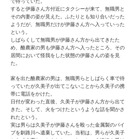
で待っていた。
すると伊藤さん方付近にタクシーが来て、無職男と
その内妻の姿が見えた。ふたりとも知り合いだった
ようだが、無職男だけが伊藤さん方へ入っていった
という。
しばらくして無職男が伊藤さん方から出てきたた
め、酪農家の男も伊藤さん方へ入ったところ、その
居間において怪我をした状態の伊藤さんの姿を見
た。
家を出た酪農家の男は、無職男らとしばらく車で待
っていたが久美子が出てこないことから久美子の携
帯に電話をかけた。
日付が変わった直後、久美子が伊藤さん方から出て
きた。そして、火をつけたというような話を聞かさ
れたという。
実は男らは久美子が伊藤さんを殴った金属製のパイ
プを釧路川へ遺棄していた。当初は、男らが久美子