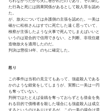
られなかったから火に巻かれたのであり、その刺し
た行為と死には因果関係があるとして殺人罪を認め
た。
が、放火については弁護側の主張を認めた。一美は
確かに松枝さんはすでに死亡した遠く思っていて、
検察が主張したような火事で死んでしまえばいいと
いうのは迎合的で信用できない、と判断、非現住建
造物放火を適用したのだ。
判決は懲役14年、のちに確定した。
怒り
この事件は当初の見立てもあって、強盗殺人である
かのような錯覚をしてしまうが、実際に一美は一円
も奪っていない。
判例ではたとえば金銭を奪っておらずとも借金を免
れる目的で債権者を殺した場合にも強盗殺人は成立
するというのはありはするが、この一美の場合は滞