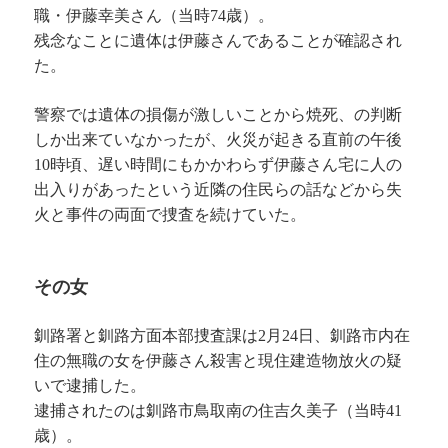
職・伊藤幸美さん（当時74歳）。
残念なことに遺体は伊藤さんであることが確認され
た。
警察では遺体の損傷が激しいことから焼死、の判断
しか出来ていなかったが、火災が起きる直前の午後
10時頃、遅い時間にもかかわらず伊藤さん宅に人の
出入りがあったという近隣の住民らの話などから失
火と事件の両面で捜査を続けていた。
その女
釧路署と釧路方面本部捜査課は2月24日、釧路市内在
住の無職の女を伊藤さん殺害と現住建造物放火の疑
いで逮捕した。
逮捕されたのは釧路市鳥取南の住吉久美子（当時41
歳）。