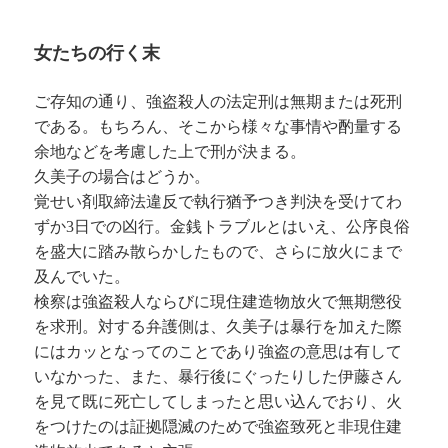
女たちの行く末
ご存知の通り、強盗殺人の法定刑は無期または死刑
である。もちろん、そこから様々な事情や酌量する
余地などを考慮した上で刑が決まる。
久美子の場合はどうか。
覚せい剤取締法違反で執行猶予つき判決を受けてわ
ずか3日での凶行。金銭トラブルとはいえ、公序良俗
を盛大に踏み散らかしたもので、さらに放火にまで
及んでいた。
検察は強盗殺人ならびに現住建造物放火で無期懲役
を求刑。対する弁護側は、久美子は暴行を加えた際
にはカッとなってのことであり強盗の意思は有して
いなかった、また、暴行後にぐったりした伊藤さん
を見て既に死亡してしまったと思い込んでおり、火
をつけたのは証拠隠滅のためで強盗致死と非現住建