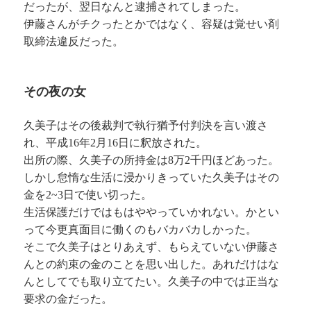
だったが、翌日なんと逮捕されてしまった。
伊藤さんがチクったとかではなく、容疑は覚せい剤
取締法違反だった。
その夜の女
久美子はその後裁判で執行猶予付判決を言い渡さ
れ、平成16年2月16日に釈放された。
出所の際、久美子の所持金は8万2千円ほどあった。
しかし怠惰な生活に浸かりきっていた久美子はその
金を2~3日で使い切った。
生活保護だけではもはややっていかれない。かとい
って今更真面目に働くのもバカバカしかった。
そこで久美子はとりあえず、もらえていない伊藤さ
んとの約束の金のことを思い出した。あれだけはな
んとしてでも取り立てたい。久美子の中では正当な
要求の金だった。