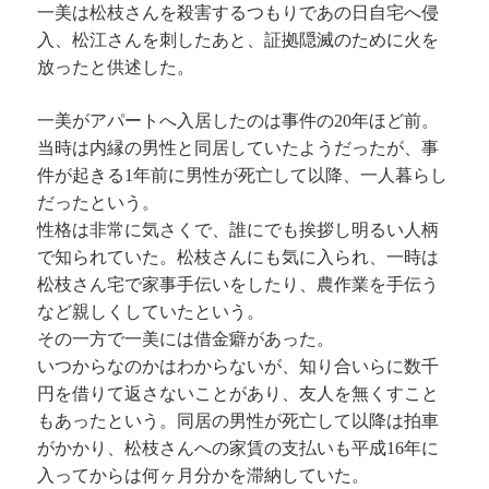
一美は松枝さんを殺害するつもりであの日自宅へ侵
入、松江さんを刺したあと、証拠隠滅のために火を
放ったと供述した。
一美がアパートへ入居したのは事件の20年ほど前。
当時は内縁の男性と同居していたようだったが、事
件が起きる1年前に男性が死亡して以降、一人暮らし
だったという。
性格は非常に気さくで、誰にでも挨拶し明るい人柄
で知られていた。松枝さんにも気に入られ、一時は
松枝さん宅で家事手伝いをしたり、農作業を手伝う
など親しくしていたという。
その一方で一美には借金癖があった。
いつからなのかはわからないが、知り合いらに数千
円を借りて返さないことがあり、友人を無くすこと
もあったという。同居の男性が死亡して以降は拍車
がかかり、松枝さんへの家賃の支払いも平成16年に
入ってからは何ヶ月分かを滞納していた。