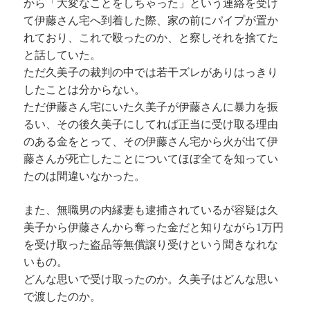
から「大変なことをしちゃった」という連絡を受け
て伊藤さん宅へ到着した際、家の前にパイプが置か
れており、これで殴ったのか、と察しそれを捨てた
と話していた。
ただ久美子の裁判の中では若干ズレがありはっきり
したことは分からない。
ただ伊藤さん宅にいた久美子が伊藤さんに暴力を振
るい、その後久美子にしてれば正当に受け取る理由
のある金をとって、その伊藤さん宅から火が出て伊
藤さんが死亡したことについてほぼ全てを知ってい
たのは間違いなかった。
また、無職男の内縁妻も逮捕されているが容疑は久
美子から伊藤さんから奪った金だと知りながら1万円
を受け取った盗品等無償譲り受けという聞きなれな
いもの。
どんな思いで受け取ったのか。久美子はどんな思い
で渡したのか。