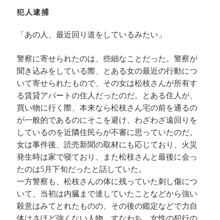
犯人逮捕
「あの人、最近回り道をしているみたい」
警察に寄せられたのは、些細なことだった。警察が
聞き込みをしている際、とある女の最近の行動につ
いて寄せられたもので、その女は松枝さんが所有す
る賃貸アパートの住人だったのだ。とある住人が、
買い物に行く際、本来なら松枝さん宅の前を通るの
が一般的であるのにそこを避け、わざわざ遠回りを
しているのを近隣住民らが不審に思っていたのだ。
女は事件後、読売新聞の取材にも応じており、火災
発生時は家で寝ており、また松枝さんと最後に会っ
たのは5月下旬だったと話していた。
一方警察も、松枝さんの体に残っていた刺し傷につ
いて、当初は内臓まで達していたことなどから強い
殺意はみてとれたものの、その後の鑑定などで力自
体はさほど強くない人物、すなわち、女性の犯行の