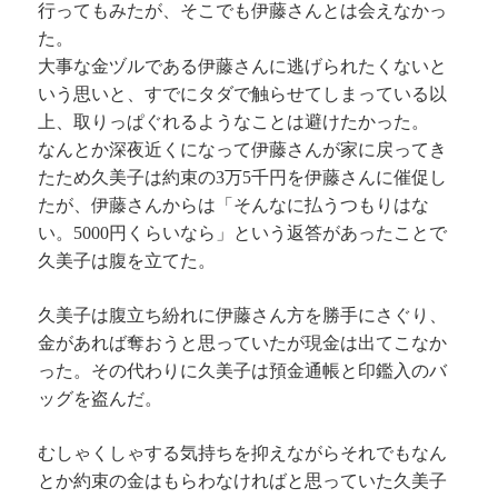
行ってもみたが、そこでも伊藤さんとは会えなかっ
た。
大事な金ヅルである伊藤さんに逃げられたくないと
いう思いと、すでにタダで触らせてしまっている以
上、取りっぱぐれるようなことは避けたかった。
なんとか深夜近くになって伊藤さんが家に戻ってき
たため久美子は約束の3万5千円を伊藤さんに催促し
たが、伊藤さんからは「そんなに払うつもりはな
い。5000円くらいなら」という返答があったことで
久美子は腹を立てた。
久美子は腹立ち紛れに伊藤さん方を勝手にさぐり、
金があれば奪おうと思っていたが現金は出てこなか
った。その代わりに久美子は預金通帳と印鑑入のバ
ッグを盗んだ。
むしゃくしゃする気持ちを抑えながらそれでもなん
とか約束の金はもらわなければと思っていた久美子