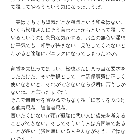
て殺してやろうという気になったようだ。
一美はそもそも短気だとか粗暴という印象はない。
いくら松枝さんにそう言われたからといって殺して
やるというのは突飛な気がする。お金の無心や滞納
は平気でも、相手が怯まない、見逃してくれないと
わかると途端にパニックになってしまったのか。
家賃を支払ってほしい、松枝さんは真っ当な要求を
しただけだ。その手段として、生活保護費は正しく
使いなさいと、それができないなら役所に言うしか
ないね、と言ったまでだ。
そこで自自分を省みるでもなく相手に怒りをぶつけ
る他責思考、被害者思考。
言いたくはないが頭が極端に悪い人は後先を考える
ことができない。そしてそういう人は貧困層である
ことが多い（貧困層にいる人みんながそう、ではな
いですよ）。