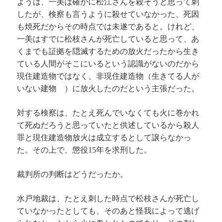
ようは、一美は確かに松江さんを殺そうと思って刺
したが、検察も言うように殺せていなかった、死因
も焼死だからその時点では未遂であると。けれど、
一美はすでに松枝さんが死亡していると思って、あ
くまでも証拠を隠滅するための放火だったから生き
ている人間がそこにいるという認識がないのだから
現住建造物ではなく、非現住建造物（生きてる人が
いない建物 ）に放火したのだという主張だった。
対する検察は、たとえ死んでいなくても火に巻かれ
て死ぬだろうと思っていたと供述しているから殺人
罪と現住建造物放火は成立するとして譲らなかっ
た。その上で、懲役15年を求刑した。
裁判所の判断はどうだったか。
水戸地裁は、たとえ刺した時点で松枝さんが死亡し
ていなかったとしても、そのあと怪我によって逃げ