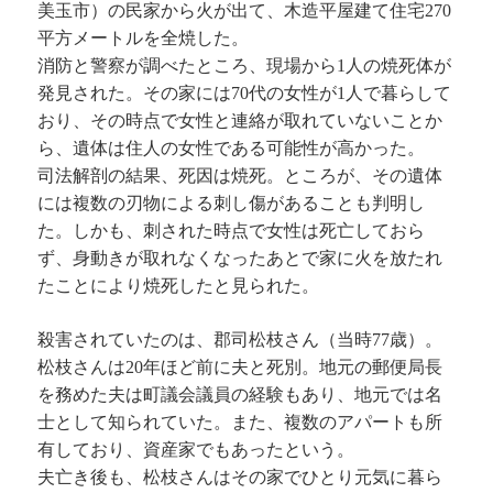
美玉市）の民家から火が出て、木造平屋建て住宅270
平方メートルを全焼した。
消防と警察が調べたところ、現場から1人の焼死体が
発見された。その家には70代の女性が1人で暮らして
おり、その時点で女性と連絡が取れていないことか
ら、遺体は住人の女性である可能性が高かった。
司法解剖の結果、死因は焼死。ところが、その遺体
には複数の刃物による刺し傷があることも判明し
た。しかも、刺された時点で女性は死亡しておら
ず、身動きが取れなくなったあとで家に火を放たれ
たことにより焼死したと見られた。
殺害されていたのは、郡司松枝さん（当時77歳）。
松枝さんは20年ほど前に夫と死別。地元の郵便局長
を務めた夫は町議会議員の経験もあり、地元では名
士として知られていた。また、複数のアパートも所
有しており、資産家でもあったという。
夫亡き後も、松枝さんはその家でひとり元気に暮ら