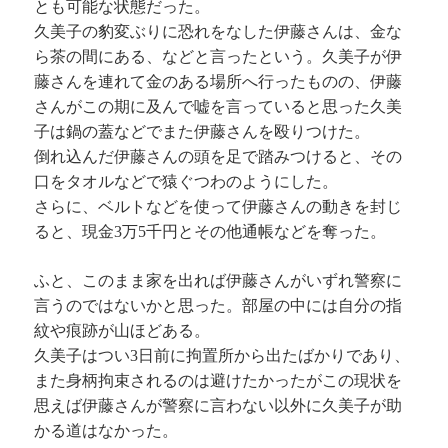
とも可能な状態だった。
久美子の豹変ぶりに恐れをなした伊藤さんは、金な
ら茶の間にある、などと言ったという。久美子が伊
藤さんを連れて金のある場所へ行ったものの、伊藤
さんがこの期に及んで嘘を言っていると思った久美
子は鍋の蓋などでまた伊藤さんを殴りつけた。
倒れ込んだ伊藤さんの頭を足で踏みつけると、その
口をタオルなどで猿ぐつわのようにした。
さらに、ベルトなどを使って伊藤さんの動きを封じ
ると、現金3万5千円とその他通帳などを奪った。
ふと、このまま家を出れば伊藤さんがいずれ警察に
言うのではないかと思った。部屋の中には自分の指
紋や痕跡が山ほどある。
久美子はつい3日前に拘置所から出たばかりであり、
また身柄拘束されるのは避けたかったがこの現状を
思えば伊藤さんが警察に言わない以外に久美子が助
かる道はなかった。