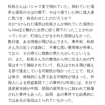
松枝さんはパジャマ姿で倒れていた。倒れていた場
所も寝室のそばの廊下。やはり寝ていた時に侵入者
に気づき、鉢合わせしたのだろうか？
火がつけられた場所は松枝さんが倒れていた場所か
ら10mほど離れた台所に続く廊下だったことがわか
っていたが、灯油などがまかれた形跡はなかった。
数日後、ある情報が飛び込んできた。事件前、松枝
さん方の近くの道路に、不審な黒い乗用車が停車し
ており、その周りに複数の男たちがいたというも
の。また、松枝さん方の敷地から外に出るための門
扉はすべて施錠されていて、犯人はそれを飛び越え
る形で逃走している可能性が強かったことで、犯人
は体力、体格的にも男である可能性が強まった。外
国人による窃盗集団？この事件の2年前には、大分で
資産家夫婦が中国、韓国の留学生らに狙われて殺傷
された事件もあった。結局、あの事件でも結果的に
ではあるが金品はとられていなかった。