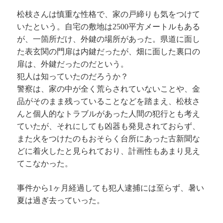
松枝さんは慎重な性格で、家の戸締りも気をつけて
いたという。自宅の敷地は2500平方メートルもある
が、一箇所だけ、外鍵の場所があった。県道に面し
た表玄関の門扉は内鍵だったが、畑に面した裏口の
扉は、外鍵だったのだという。
犯人は知っていたのだろうか？
警察は、家の中が全く荒らされていないことや、金
品がそのまま残っていることなどを踏まえ、松枝さ
んと個人的なトラブルがあった人間の犯行とも考え
ていたが、それにしても凶器も発見されておらず、
また火をつけたのもおそらく台所にあった古新聞な
どに着火したと見られており、計画性もあまり見え
てこなかった。
事件から1ヶ月経過しても犯人逮捕には至らず、暑い
夏は過ぎ去っていった。