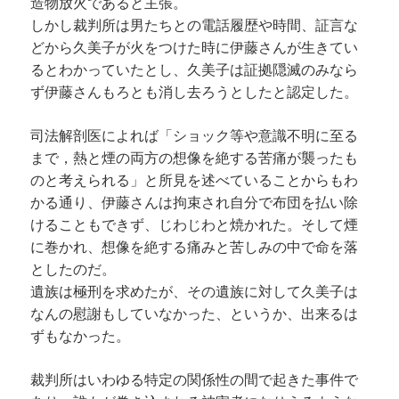
造物放火であると主張。
しかし裁判所は男たちとの電話履歴や時間、証言な
どから久美子が火をつけた時に伊藤さんが生きてい
るとわかっていたとし、久美子は証拠隠滅のみなら
ず伊藤さんもろとも消し去ろうとしたと認定した。
司法解剖医によれば「ショック等や意識不明に至る
まで，熱と煙の両方の想像を絶する苦痛が襲ったも
のと考えられる」と所見を述べていることからもわ
かる通り、伊藤さんは拘束され自分で布団を払い除
けることもできず、じわじわと焼かれた。そして煙
に巻かれ、想像を絶する痛みと苦しみの中で命を落
としたのだ。
遺族は極刑を求めたが、その遺族に対して久美子は
なんの慰謝もしていなかった、というか、出来るは
ずもなかった。
裁判所はいわゆる特定の関係性の間で起きた事件で