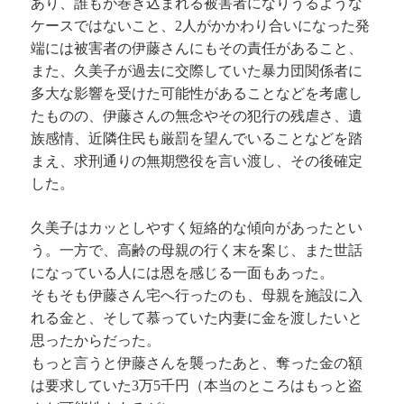
あり、誰もが巻き込まれる被害者になりうるような
ケースではないこと、2人がかかわり合いになった発
端には被害者の伊藤さんにもその責任があること、
また、久美子が過去に交際していた暴力団関係者に
多大な影響を受けた可能性があることなどを考慮し
たものの、伊藤さんの無念やその犯行の残虐さ、遺
族感情、近隣住民も厳罰を望んでいることなどを踏
まえ、求刑通りの無期懲役を言い渡し、その後確定
した。
久美子はカッとしやすく短絡的な傾向があったとい
う。一方で、高齢の母親の行く末を案じ、また世話
になっている人には恩を感じる一面もあった。
そもそも伊藤さん宅へ行ったのも、母親を施設に入
れる金と、そして慕っていた内妻に金を渡したいと
思ったからだった。
もっと言うと伊藤さんを襲ったあと、奪った金の額
は要求していた3万5千円（本当のところはもっと盗