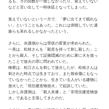
るも、その回数が一致しなかったり、覚えていない
などと言い出して一時休廷となってしまった。
覚えていないという一方で、「夢に出てきて眠れな
い」ということもあった。これには傍聴していた遺
族らも呆れるしかなかったという。
さらに、弁護側からは罪状の変更が求められた。
一美は、松枝さんを「殺意を持って刺し殺した」こ
とから殺人、そして証拠隠滅のために家に火を放っ
たことで放火の罪に問われていた。
検察は、松江さんを刺して放火したが、松枝さんは
刺された時点では生きており、また致命傷にもなっ
ていなかったことから、生きている人がいる建物に
放火した「現住建造物放火」で起訴していた。
しかし弁護側は、「殺人未遂」と「非現住建造物放
火」であると主張してきたのだ。