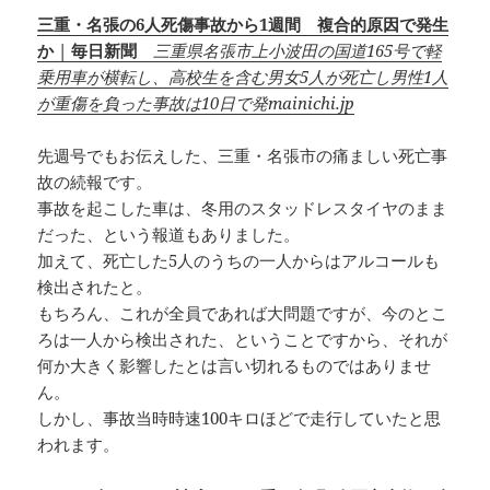
三重・名張の6人死傷事故から1週間 複合的原因で発生
か | 毎日新聞
三重県名張市上小波田の国道165号で軽
乗用車が横転し、高校生を含む男女5人が死亡し男性1人
が重傷を負った事故は10日で発
mainichi.jp
先週号でもお伝えした、三重・名張市の痛ましい死亡事
故の続報です。
事故を起こした車は、冬用のスタッドレスタイヤのまま
だった、という報道もありました。
加えて、死亡した5人のうちの一人からはアルコールも
検出されたと。
もちろん、これが全員であれば大問題ですが、今のとこ
ろは一人から検出された、ということですから、それが
何か大きく影響したとは言い切れるものではありませ
ん。
しかし、事故当時時速100キロほどで走行していたと思
われます。