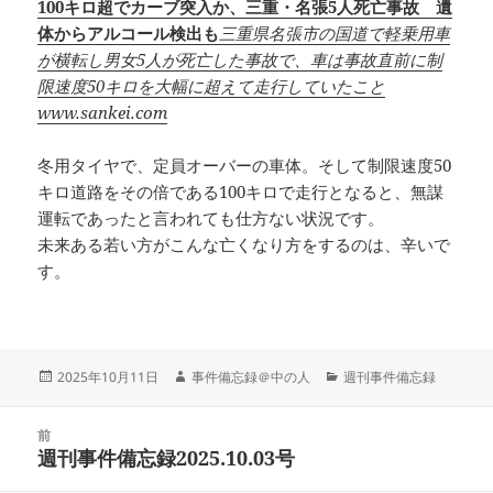
100キロ超でカーブ突入か、三重・名張5人死亡事故 遺
体からアルコール検出も
三重県名張市の国道で軽乗用車
が横転し男女5人が死亡した事故で、車は事故直前に制
限速度50キロを大幅に超えて走行していたこと
www.sankei.com
冬用タイヤで、定員オーバーの車体。そして制限速度50
キロ道路をその倍である100キロで走行となると、無謀
運転であったと言われても仕方ない状況です。
未来ある若い方がこんな亡くなり方をするのは、辛いで
す。
投
作
カ
2025年10月11日
事件備忘録＠中の人
週刊事件備忘録
稿
成
テ
日:
者
ゴ
投
リ
前
稿
週刊事件備忘録2025.10.03号
ー
前
ナ
の