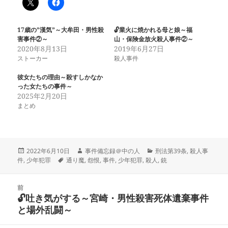
17歳の”漢気”～大牟田・男性殺
🔓業火に焼かれる母と娘～福
害事件②～
山・保険金放火殺人事件②～
2020年8月13日
2019年6月27日
ストーカー
殺人事件
彼女たちの理由～殺すしかなか
った女たちの事件～
2025年2月20日
まとめ
投
作
カ
2022年6月10日
事件備忘録＠中の人
刑法第39条
,
殺人事
稿
タ
成
テ
件
,
少年犯罪
通り魔
,
怨恨
,
事件
,
少年犯罪
,
殺人
,
銃
日:
グ
者
ゴ
リ
投
ー
前
稿
🔓吐き気がする～宮崎・男性殺害死体遺棄事件
前
ナ
と場外乱闘～
の
ビ
投