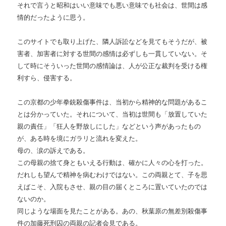
それで言うと昭和はいい意味でも悪い意味でも社会は、世間は感
情的だったように思う。
このサイトでも取り上げた、隣人訴訟などを見てもそうだが、被
害者、加害者に対する世間の感情は必ずしも一貫していない。そ
して時にそういった世間の感情論は、人が公正な裁判を受ける権
利すら、侵害する。
この京都の少年拳銃殺傷事件は、当初から精神的な問題があるこ
とは分かっていた。それについて、当初は世間も「放置していた
親の責任」「狂人を野放しにした」などという声があったもの
が、ある時を境にガラリと流れを変えた。
母の、涙の訴えである。
この母親の捨て身ともいえる行動は、確かに人々の心を打った。
だれしも望んで精神を病むわけではない。この両親とて、子を思
えばこそ、入院もさせ、親の目の届くところに置いていたのでは
ないのか。
同じような場面を見たことがある。あの、秋葉原の無差別殺傷事
件の加藤死刑囚の両親の記者会見である。