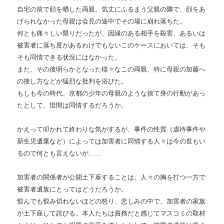
自宅の前で顔を晒した両親。気丈にふるまう父親の隣で、顔をあ
げられなかった母親は会見の途中でその場に崩れ落ちた。
何とも痛々しい限りだったが、因縁のある相手を殺害、あるいは
被害者に落ち度があるわけでもないこのケースにおいては、そも
そも同情できる状況にはなかった。
また、その後明らかとなった様々なこの両親、特に母親の加藤へ
の接し方などが猛烈な批判を浴びた。
もしも今の時代、京都の少年の母親のような捨て身の行動があっ
たとして、世間は同情するだろうか。
かえって叩かれて終わりな気がするが、事件の性質（虐待事件や
新生児遺棄など）によっては加害者に同情する人々は今の世もい
るので何とも言えないが……
加害者の関係者が公開土下座することは、人々の胸を打つ一方で
被害者遺族にとってはどうだろうか。
恨んでも恨み切れないほどの怒り、悲しみの中で、加害者の家族
が土下座して詫びる。本人たちは責務だと感じてマスコミの取材