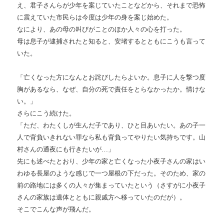
え、君子さんらが少年を案じていたことなどから、それまで恐怖
に震えていた市民らは今度は少年の身を案じ始めた。
なにより、あの母の叫びがことのほか人々の心を打った。
母は息子が逮捕されたと知ると、安堵するとともにこうも言って
いた。
「亡くなった方になんとお詫びしたらよいか。息子に人を撃つ度
胸があるなら、なぜ、自分の死で責任をとらなかったか。情けな
い。」
さらにこう続けた。
「ただ、わたくしが生んだ子であり、ひと目あいたい。あの子一
人で背負いきれない罪なら私も背負ってやりたい気持ちです。山
村さんの通夜にも行きたいが…」
先にも述べたとおり、少年の家と亡くなった小夜子さんの家はい
わゆる長屋のような感じで一つ屋根の下だった。そのため、家の
前の路地には多くの人々が集まっていたという（さすがに小夜子
さんの家族は遺体とともに親戚方へ移っていたのだが）。
そこでこんな声が飛んだ。