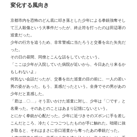
変化する風向き
京都市内を恐怖のどん底に叩き落とした少年による拳銃強奪そし
て三人殺傷という大事件だったが、終止符を打ったのは田辺署の
巡査だった。
少年の行方を追うため、非常警戒に当たろうと交番を出た矢先だ
った。
その日の昼間、同僚とこんな話をしていたという。
「ここは少年が入院していた病院が近いから、今日あたり来るか
もしれないよ」
何気ない会話だったが、交番を出た巡査の目の前に、一人の若い
男の姿があった。もう、直感だったという。全身でその男があの
少年だと直感した。
「君は…〇…」そう言いかけた巡査に対し、少年は「〇です」と
名乗った。そのあとのことはあまり記憶にないという。
とにかく拳銃が心配だった。少年に近づきそのズボンに手を差し
こんだところ、冷たくごつごつしたものが手に触れた。咄嗟に抜
き取ると、それはまさに谷口巡査から奪ったあの拳銃だった。