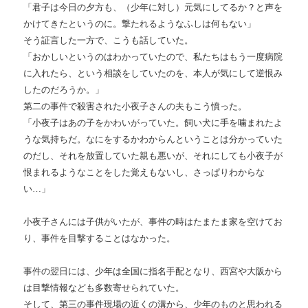
「君子は今日の夕方も、（少年に対し）元気にしてるか？と声を
かけてきたというのに。撃たれるようなふしは何もない」
そう証言した一方で、こうも話していた。
「おかしいというのはわかっていたので、私たちはもう一度病院
に入れたら、という相談をしていたのを、本人が気にして逆恨み
したのだろうか。」
第二の事件で殺害された小夜子さんの夫もこう憤った。
「小夜子はあの子をかわいがっていた。飼い犬に手を噛まれたよ
うな気持ちだ。なにをするかわからんということは分かっていた
のだし、それを放置していた親も悪いが、それにしても小夜子が
恨まれるようなことをした覚えもないし、さっぱりわからな
い…」
小夜子さんには子供がいたが、事件の時はたまたま家を空けてお
り、事件を目撃することはなかった。
事件の翌日には、少年は全国に指名手配となり、西宮や大阪から
は目撃情報なども多数寄せられていた。
そして、第三の事件現場の近くの溝から、少年のものと思われる