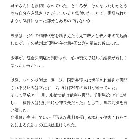
君子さんにも親切にされていた。ところが、そんなふたりがどう
やら自分を入院させたがっていると気付いたことで、裏切られた
ような気持になった部分もあるのではないか。
検察は、少年の精神状態を踏まえたうえで殺人と殺人未遂で起訴
したが、その裁判は昭和45年の第4回公判を最後に停止した。
少年が、統合失調症と判断され、心神喪失で裁判の維持が難しく
なったからだった。
以降、少年の状態は一進一退、国選弁護人は解任され裁判が再開
される見込みは立たず、気づけば26年の歳月が経っていた。
そして平成8年11月、京都地裁は裁判を再開、求刑懲役13年に対
し、「被告人は犯行当時心神喪失だった」として、無罪判決を言
い渡した。
弁護側が主張していた「迅速な裁判を受ける権利が侵害されたこ
とによる免訴」の主張は退けられた。