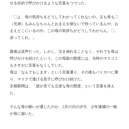
せる目的で呼びかけるような言葉をつづった。
「〇よ、母の気持ちをどうしてわかってくれないの。父も母も〇
（兄弟）もみんなちゃんとおまえを寝ないで待っているんや。お
まえどこにいるのや。この母の気持ちがどうしてわからん。〇、
戻ってくれ。」
最後は涙声だった。しかし、泣き崩れることなく、それでも母は
呼びかけを続けたという。この母親の態度には、当時のマスコミ
もさすがに言葉をなくしていた。
母は「なんでもします」という言葉通り、その後もパトカーに乗
り、マイクで逃げる息子に呼びかけ続けた。
京都新聞は、「誰が見ても立派な母の態度」という言葉を添え
た。
そんな母の願いが通じたのか、2月15日の夕方、少年逮捕の一報
が母に届いた。