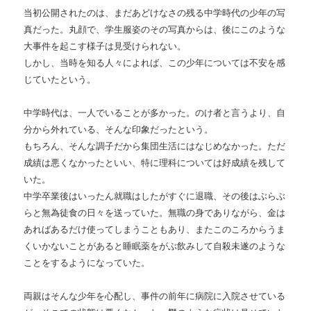
当初公開されたのは、まだあどけなさの残る中学時代の少年の写
真だった。丸顔で、学生服姿のその写真からは、後にこのような
大事件を起こす様子は見受けられない。
しかし、当時を知る人々によれば、この少年については不安を感
じていたという。
中学時代は、一人でいることが多かった。のけ者と言うより、自
分から外れている、そんな印象だったという。
もちろん、そんな調子だから集団生活にはなじめなかった。ただ
成績は悪くなかったといい、特に理科については好成績を残して
いた。
中学卒業後はいったん就職はしたがすぐに退職、その後はぶらぶ
らと無為徒食の日々を送っていた。無職の身でありながら、金は
あればあるだけ使ってしまうこともあり、またこのころからうま
くいかないことがあると睡眠薬をがぶ飲みして自殺未遂のような
ことをするようになっていた。
両親はそんな少年を心配し、事件の前年に病院に入院させている