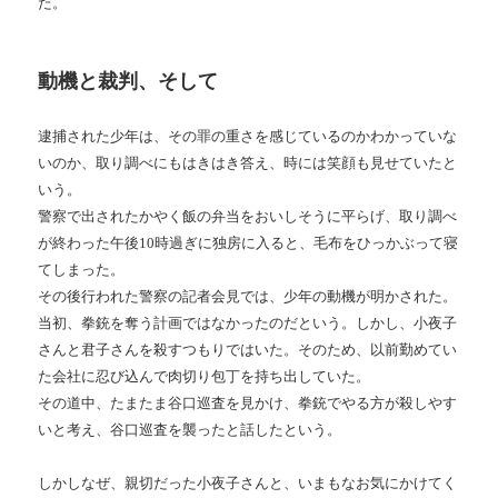
た。
動機と裁判、そして
逮捕された少年は、その罪の重さを感じているのかわかっていな
いのか、取り調べにもはきはき答え、時には笑顔も見せていたと
いう。
警察で出されたかやく飯の弁当をおいしそうに平らげ、取り調べ
が終わった午後10時過ぎに独房に入ると、毛布をひっかぶって寝
てしまった。
その後行われた警察の記者会見では、少年の動機が明かされた。
当初、拳銃を奪う計画ではなかったのだという。しかし、小夜子
さんと君子さんを殺すつもりではいた。そのため、以前勤めてい
た会社に忍び込んで肉切り包丁を持ち出していた。
その道中、たまたま谷口巡査を見かけ、拳銃でやる方が殺しやす
いと考え、谷口巡査を襲ったと話したという。
しかしなぜ、親切だった小夜子さんと、いまもなお気にかけてく