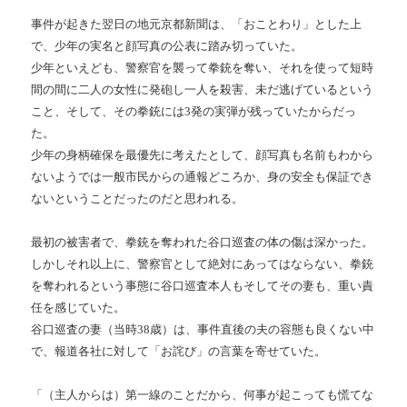
事件が起きた翌日の地元京都新聞は、「おことわり」とした上
で、少年の実名と顔写真の公表に踏み切っていた。
少年といえども、警察官を襲って拳銃を奪い、それを使って短時
間の間に二人の女性に発砲し一人を殺害、未だ逃げているという
こと、そして、その拳銃には3発の実弾が残っていたからだっ
た。
少年の身柄確保を最優先に考えたとして、顔写真も名前もわから
ないようでは一般市民からの通報どころか、身の安全も保証でき
ないということだったのだと思われる。
最初の被害者で、拳銃を奪われた谷口巡査の体の傷は深かった。
しかしそれ以上に、警察官として絶対にあってはならない、拳銃
を奪われるという事態に谷口巡査本人もそしてその妻も、重い責
任を感じていた。
谷口巡査の妻（当時38歳）は、事件直後の夫の容態も良くない中
で、報道各社に対して「お詫び」の言葉を寄せていた。
「（主人からは）第一線のことだから、何事が起こっても慌てな