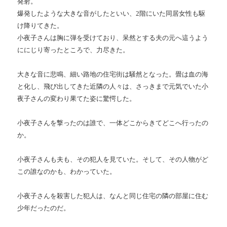
発射。
爆発したような大きな音がしたといい、2階にいた同居女性も駆
け降りてきた。
小夜子さんは胸に弾を受けており、呆然とする夫の元へ這うよう
ににじり寄ったところで、力尽きた。
大きな音に悲鳴、細い路地の住宅街は騒然となった。畳は血の海
と化し、飛び出してきた近隣の人々は、さっきまで元気でいた小
夜子さんの変わり果てた姿に驚愕した。
小夜子さんを撃ったのは誰で、一体どこからきてどこへ行ったの
か。
小夜子さんも夫も、その犯人を見ていた。そして、その人物がど
この誰なのかも、わかっていた。
小夜子さんを殺害した犯人は、なんと同じ住宅の隣の部屋に住む
少年だったのだ。