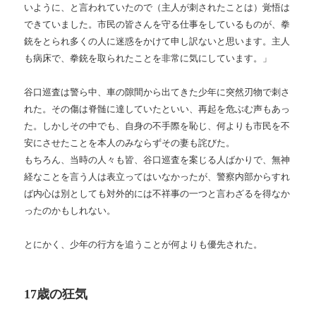
いように、と言われていたので（主人が刺されたことは）覚悟は
できていました。市民の皆さんを守る仕事をしているものが、拳
銃をとられ多くの人に迷惑をかけて申し訳ないと思います。主人
も病床で、拳銃を取られたことを非常に気にしています。」
谷口巡査は警ら中、車の隙間から出てきた少年に突然刃物で刺さ
れた。その傷は脊髄に達していたといい、再起を危ぶむ声もあっ
た。しかしその中でも、自身の不手際を恥じ、何よりも市民を不
安にさせたことを本人のみならずその妻も詫びた。
もちろん、当時の人々も皆、谷口巡査を案じる人ばかりで、無神
経なことを言う人は表立ってはいなかったが、警察内部からすれ
ば内心は別としても対外的には不祥事の一つと言わざるを得なか
ったのかもしれない。
とにかく、少年の行方を追うことが何よりも優先された。
17歳の狂気