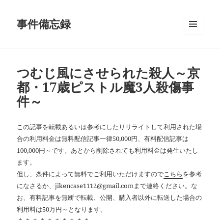
事件備忘録
メニュ
ーとウ
ィジェ
ット
つむじ風にさせられた殺人～京
都・17歳ピストル魔3人殺傷事
件～
この記事を転載あるいは参考にしたりリライトして利用された場
合の利用料金は無料配信記事一律50,000円、有料配信記事は
100,000円～です。あとから削除されても利用料金は発生いたし
ます。
但し、条件によって無料でご利用いただけますので
こちら
を参考
になさるか、jikencase1112@gmail.comまで連絡ください。な
お、有料記事を無断で転載、公開、購入者以外に転送した場合の
利用料は50万円～となります。