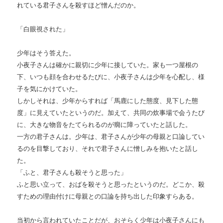
れている君子さんを殺すほど憎んだのか。
「白眼視された」
少年はそう答えた。
小夜子さんは確かに親切に少年に接していた。家も一つ屋根の
下、いつも顔を合わせるたびに、小夜子さんは少年を心配し、様
子を気にかけていた。
しかしそれは、少年からすれば「馬鹿にした態度、見下した態
度」に見えていたというのだ。加えて、共同の炊事場で会うたび
に、大きな物音をたてられるのが癇に障っていたと話した。
一方の君子さんは。少年は、君子さんが少年の母親と口論してい
るのを目撃しており、それで君子さんに憎しみを抱いたと話し
た。
「ふと、君子さんも殺そうと思った」
ふと思い立って、おばを殺そうと思ったというのだ。どこか、殺
すための理由付けに母親との口論を持ち出した印象すらある。
当初から言われていたことだが、おそらく少年は小夜子さんにも