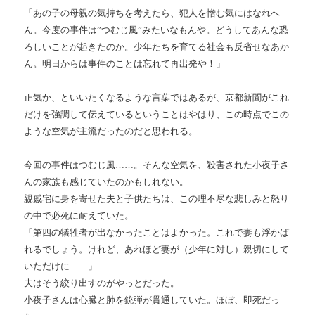
「あの子の母親の気持ちを考えたら、犯人を憎む気にはなれへ
ん。今度の事件は”つむじ風”みたいなもんや。どうしてあんな恐
ろしいことが起きたのか。少年たちを育てる社会も反省せなあか
ん。明日からは事件のことは忘れて再出発や！」
正気か、といいたくなるような言葉ではあるが、京都新聞がこれ
だけを強調して伝えているということはやはり、この時点でこの
ような空気が主流だったのだと思われる。
今回の事件はつむじ風……。そんな空気を、殺害された小夜子さ
んの家族も感じていたのかもしれない。
親戚宅に身を寄せた夫と子供たちは、この理不尽な悲しみと怒り
の中で必死に耐えていた。
「第四の犠牲者が出なかったことはよかった。これで妻も浮かば
れるでしょう。けれど、あれほど妻が（少年に対し）親切にして
いただけに……」
夫はそう絞り出すのがやっとだった。
小夜子さんは心臓と肺を銃弾が貫通していた。ほぼ、即死だっ