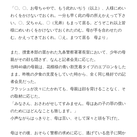
「〇、〇、お母ちゃやで。もう此れいぢう（以上）、人様にめい
わくをかけないでおくれ。一分も早く此の母の所えかえって下さ
い。〇、父ちゃん、〇（兄弟）もまって居る。どうぞこれ以上皆
様にめいわくをかけないでおくれたのむ。母が手を合わせたの
む。かえってきておくれ。〇え。まつて居る 母より」
また、捜査本部の置かれた九条警察署署長室において、少年の母
親がその顔も隠さず、なんと記者会見に応じた。
当時40歳の母親は、花模様の青い割烹着タイプのエプロンをした
まま。昨晩の夕食の支度をしていた時から、全く同じ格好での記
者会見だった。
フラッシュが次々にたかれても、母親は顔を背けることなく、そ
の取材に応じた。
「みなさん、おさわがせしてすみません。母はあの子の罪の償い
のためにはどんなことも致します。」
小声ながらはっきりと、母は言い、そして深々と頭を下げた。
母はその後、おそらく警察の求めに応じ、逃げている息子に聞か