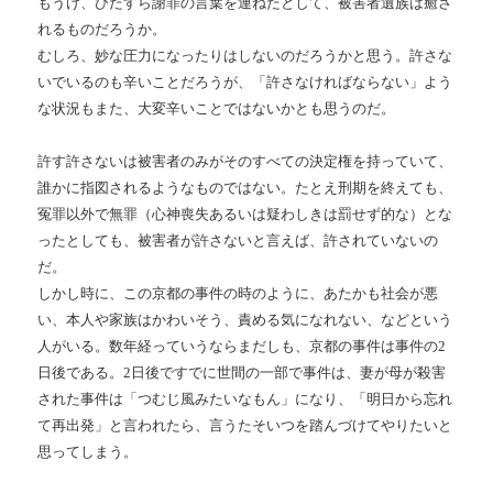
もうけ、ひたすら謝罪の言葉を連ねたとして、被害者遺族は癒さ
れるものだろうか。
むしろ、妙な圧力になったりはしないのだろうかと思う。許さな
いでいるのも辛いことだろうが、「許さなければならない」よう
な状況もまた、大変辛いことではないかとも思うのだ。
許す許さないは被害者のみがそのすべての決定権を持っていて、
誰かに指図されるようなものではない。たとえ刑期を終えても、
冤罪以外で無罪（心神喪失あるいは疑わしきは罰せず的な）とな
ったとしても、被害者が許さないと言えば、許されていないの
だ。
しかし時に、この京都の事件の時のように、あたかも社会が悪
い、本人や家族はかわいそう、責める気になれない、などという
人がいる。数年経っていうならまだしも、京都の事件は事件の2
日後である。2日後ですでに世間の一部で事件は、妻が母が殺害
された事件は「つむじ風みたいなもん」になり、「明日から忘れ
て再出発」と言われたら、言うたそいつを踏んづけてやりたいと
思ってしまう。