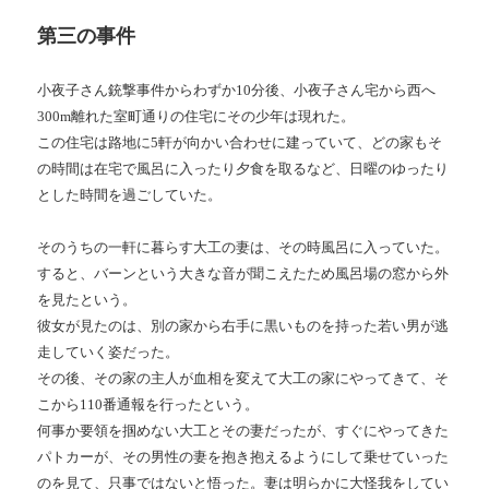
第三の事件
小夜子さん銃撃事件からわずか10分後、小夜子さん宅から西へ
300m離れた室町通りの住宅にその少年は現れた。
この住宅は路地に5軒が向かい合わせに建っていて、どの家もそ
の時間は在宅で風呂に入ったり夕食を取るなど、日曜のゆったり
とした時間を過ごしていた。
そのうちの一軒に暮らす大工の妻は、その時風呂に入っていた。
すると、バーンという大きな音が聞こえたため風呂場の窓から外
を見たという。
彼女が見たのは、別の家から右手に黒いものを持った若い男が逃
走していく姿だった。
その後、その家の主人が血相を変えて大工の家にやってきて、そ
こから110番通報を行ったという。
何事か要領を掴めない大工とその妻だったが、すぐにやってきた
パトカーが、その男性の妻を抱き抱えるようにして乗せていった
のを見て、只事ではないと悟った。妻は明らかに大怪我をしてい