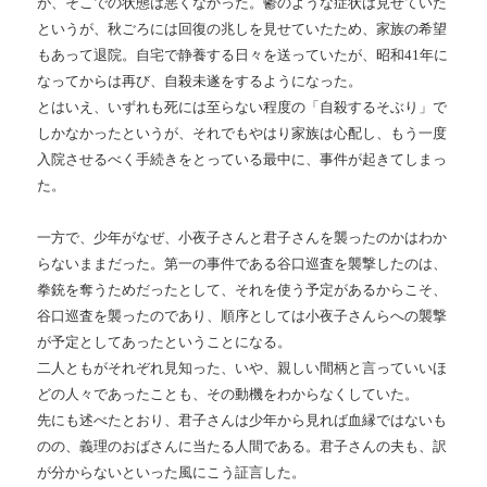
が、そこでの状態は悪くなかった。鬱のような症状は見せていた
というが、秋ごろには回復の兆しを見せていたため、家族の希望
もあって退院。自宅で静養する日々を送っていたが、昭和41年に
なってからは再び、自殺未遂をするようになった。
とはいえ、いずれも死には至らない程度の「自殺するそぶり」で
しかなかったというが、それでもやはり家族は心配し、もう一度
入院させるべく手続きをとっている最中に、事件が起きてしまっ
た。
一方で、少年がなぜ、小夜子さんと君子さんを襲ったのかはわか
らないままだった。第一の事件である谷口巡査を襲撃したのは、
拳銃を奪うためだったとして、それを使う予定があるからこそ、
谷口巡査を襲ったのであり、順序としては小夜子さんらへの襲撃
が予定としてあったということになる。
二人ともがそれぞれ見知った、いや、親しい間柄と言っていいほ
どの人々であったことも、その動機をわからなくしていた。
先にも述べたとおり、君子さんは少年から見れば血縁ではないも
のの、義理のおばさんに当たる人間である。君子さんの夫も、訳
が分からないといった風にこう証言した。