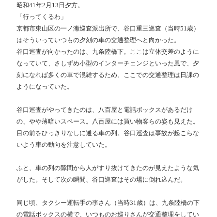
昭和41年2月13日夕方。
「行ってくるわ」
京都市東山区の一ノ瀬巡査派出所で、谷口重三巡査（当時51歳）
はそういっていつもの夕刻の車の交通整理へと向かった。
谷口巡査が向かったのは、九条陸橋下。ここは立体交差のように
なっていて、さしずめ小型のインターチェンジといった風で、夕
刻になれば多くの車で混雑するため、ここでの交通整理は日課の
ようになっていた。
谷口巡査がやってきたのは、八百屋と電話ボックスがあるだけ
の、やや薄暗いスペース。八百屋には買い物客らの姿も見えた。
目の前をひっきりなしに通る車の列。谷口巡査は事故が起こらな
いよう車の動向を注意していた。
ふと、車の列の隙間から人がすり抜けてきたのが見えたような気
がした。そして次の瞬間、谷口巡査はその場に倒れ込んだ。
同じ頃、タクシー運転手の李さん（当時31歳）は、九条陸橋の下
の電話ボックスの横で、いつものお巡りさんが交通整理をしてい