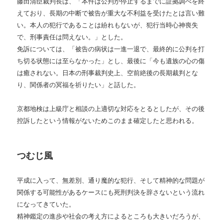
藤田清臣裁判長は、「本件は公判が停止するまでに証拠調べを終
えており、長期の中断で被告が重大な不利益を受けたとは言い難
い。本人の犯行であることは紛れもないが、犯行当時心神喪失
で、刑事責任は問えない。」とした。
免訴については、「被告の病状は一進一退で、最終的に公判を打
ち切る状態には至らなかった」とし、最後に「今も遺族の心の傷
は癒されない。日本の刑事裁判史上、空前絶後の長期裁判とな
り、関係者の冥福を祈りたい」と話した。
京都地検は上級庁と相談の上適切な対応をとるとしたが、その後
控訴したという情報がないためこのまま確定したと思われる。
つむじ風
平成に入って、無差別、通り魔的な犯行、そして精神的な問題が
関係する可能性があるケースにも死刑判決を辞さないという流れ
になってきていた。
精神鑑定の進歩や社会の考え方によるところも大きいだろうが、