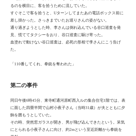
るのを横目に、客を拾うために流していた。
すぐそこで客を拾うと、Uターンしてまたあの電話ボックス前に
差し掛かった。さっきまでいたお巡りさんの姿がない。
通り過ぎようとした時、李さんは倒れ込んでいる谷口巡査を発
見、慌ててタクシーをおり、谷口巡査に駆け寄った。
血塗れで動けない谷口巡査は、必死の形相で李さんにこう告げ
た。
「110番してくれ、拳銃を奪われた」
第二の事件
同日午後6時45分、東寺町通河原町西入ルの集合住宅1階では、表
に面した四畳半間で山村小夜子さん（当時31歳）が夫とともに夕
餉を囲もうとしていた。
その時、突然窓ガラスが開き、男が飛び込んできたという。呆気
にとられる小夜子さんに向け、約2mという至近距離から拳銃を