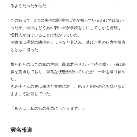
るようだったからだ。
この時点で、3つの事件の関係性は皆が知っているわけではなか
ったが、理由はどうあれ若い男が拳銃を手にしてしかも発砲し、
怪我人が出ていることはわかっていた。
消防団は手製の防弾チョッキなど着込み、逃げた男の行方を警察
とともに追った。
撃たれたのはこの家の主婦、藤原君子さん（当時47歳）。弾は肝
臓を貫通しており、重篤な状態が続いていたが、一命を取り留め
た。
きみ子さんの夫は報道と警察に対し、怒りと困惑の色を隠せない
ままこう証言していた。
「犯人は、私の姉の長男に当たります。」
実名報道