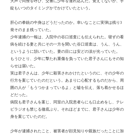
大声で同僚を呼び、交番に少年を連れ込んだ。覚えてないが、手
錠もいつのタイミングかでかけていたという。
肝心の拳銃の中身はどうだったのか。幸いなことに実弾は残り3
発そのまま残っていた。
少年逮捕の一報は、入院中の谷口巡査にも伝えられた。寝ずの看
病を続ける妻と共にその一方を聞いた谷口巡査は、うん、うん、
というように頷いていた。妻の目には安どの涙が光っていた。
もうひとり、少年に撃たれ重傷を負っていた君子さんにもその知
らせは届いた。
実は君子さんは、少年に殺害されかけたというのに、その少年の
行方を案じていたのだという。あまりに心配するものだから、周
囲の人が「もうつかまっているよ」と嘘を伝え、落ち着かせるほ
どだった。
病院も君子さんを案じ、同室の入院患者らにも口止めをし、テレ
ビラジオも禁じる徹底ぶり。それほどまでに、君子さんは少年の
身を案じていたのだ。
少年が逮捕されたこと、被害者が顔見知りや親族だったことに加