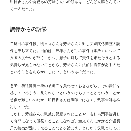
明日香さんや両親らの芳雄さんへの疑念は、どんどん膨らんでい
く一方だった。
調停からの訴訟
二度目の事件後、明日香さんは芳雄さんに対し夫婦関係調整の調
停を申し立てた。目的は、芳雄さんがこの事件（事故）について
反省の度合いが浅く、かつ、息子に対して責任を果たそうとする
気持ちが見られないことから、芳雄さんに法的に責任があるのだ
ということを明らかにしたい、というものだった。
息子に後遺障害一級の後遺症を負わせておきながら、その責任を
感じているように見られないというのはちょっとどういうことか
想像が難しいのだが、明日香さんは調停ではなく、刑事告訴も検
討していた。
しかし、芳雄さんの親戚に懇願されたことや、もしも刑事告訴し
て有罪になって服役することになれば、圭太くんにかかる介護費
用の捻出が難しくなることなどを踏まえ、とにかく父親としての