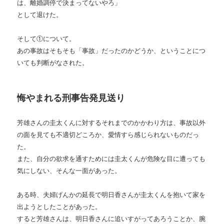
は、離婚調停で決まってないやろ」
として退けた。
そして①について。
あの事故はそもそも「事故」だったのかどうか、ということにつ
いても判断がなされた。
悔やまれる刑事告発見送り
芳雄さんの圭太くんに対するそれまでのかかわり方は、事故以外
の面を見ても不適切どころか、愛情すら感じられないものだっ
た。
また、自分の欲求を通すためには圭太くんが危険な目に遭っても
気にしない、そんな一面があった。
ある時、夫婦げんかの延長で明日香さんが圭太くんを抱いて家を
出ようとしたことがあった。
すると芳雄さんは、明日香さんに追いすがってあろうことか、腕