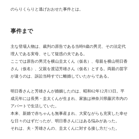
のらりくらりと逃げおおせた事件とは。
事件まで
主な登場人物は、裁判の原告である当時9歳の男児、その法定代
理人である実母、そして疑惑の夫である。
ここでは原告の男児を横山圭太くん（仮名）、母親を横山明日香
さん（仮名）、父親を渡辺芳雄さん（仮名）とする。両親の苗字
が違うのは、訴訟当時すでに離婚していたからである。
明日香さんと芳雄さんが婚姻したのは、昭和62年12月13日。平
成元年には長男・圭太くんが生まれ、家族は神奈川県藤沢市内の
アパートで生活していた。
本来、新婚で赤ちゃんも無事産まれ、大変ながらも充実した幸せ
な日々のはずだったが、明日香さんにはある悩みがあった。
それは、夫・芳雄さんの、圭太くんに対する接し方だった。