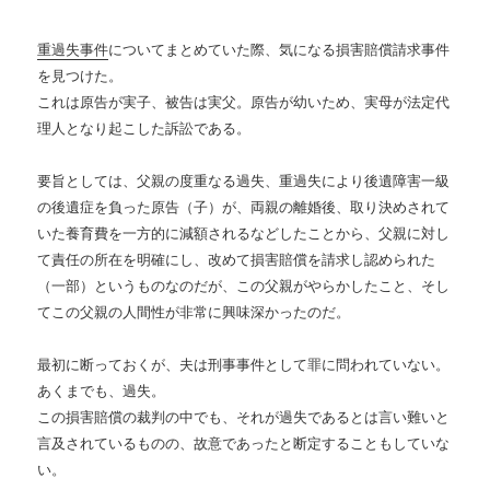
重過失事件
についてまとめていた際、気になる損害賠償請求事件
を見つけた。
これは原告が実子、被告は実父。原告が幼いため、実母が法定代
理人となり起こした訴訟である。
要旨としては、父親の度重なる過失、重過失により後遺障害一級
の後遺症を負った原告（子）が、両親の離婚後、取り決めされて
いた養育費を一方的に減額されるなどしたことから、父親に対し
て責任の所在を明確にし、改めて損害賠償を請求し認められた
（一部）というものなのだが、この父親がやらかしたこと、そし
てこの父親の人間性が非常に興味深かったのだ。
最初に断っておくが、夫は刑事事件として罪に問われていない。
あくまでも、過失。
この損害賠償の裁判の中でも、それが過失であるとは言い難いと
言及されているものの、故意であったと断定することもしていな
い。