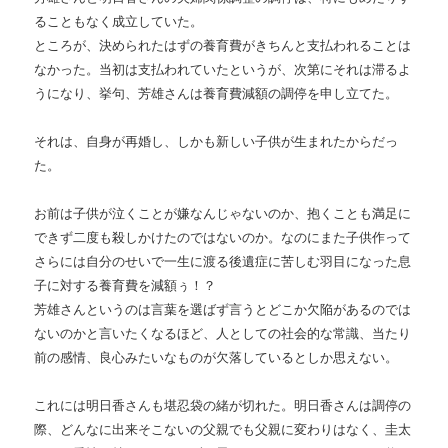
ることもなく成立していた。
ところが、決められたはずの養育費がきちんと支払われることは
なかった。当初は支払われていたというが、次第にそれは滞るよ
うになり、挙句、芳雄さんは養育費減額の調停を申し立てた。
それは、自身が再婚し、しかも新しい子供が生まれたからだっ
た。
お前は子供が泣くことが嫌なんじゃないのか、抱くことも満足に
できず二度も殺しかけたのではないのか。なのにまた子供作って
さらには自分のせいで一生に渡る後遺症に苦しむ羽目になった息
子に対する養育費を減額ぅ！？
芳雄さんというのは言葉を選ばず言うとどこか欠陥があるのでは
ないのかと言いたくなるほど、人としての社会的な常識、当たり
前の感情、良心みたいなものが欠落しているとしか思えない。
これには明日香さんも堪忍袋の緒が切れた。明日香さんは調停の
際、どんなに出来そこないの父親でも父親に変わりはなく、圭太