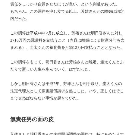
責任をしっかり自覚させたほうが良い、という判断があった。
もちろん、この調停を申し立てる以上、芳雄さんとの離婚は想定
内だった。
この調停は平成4年12月に成立し、芳雄さんは明日香さんに対し
2716万円の慰謝料を支払うこと（内容は離婚による財産分与も含
まれる）、圭太くんの養育費を月額12万円支払うこととなった。
この調停をもって、明日香さんは芳雄さんと離婚、圭太くんとふ
たりで新しい人生を歩んでいく、はずだった。
しかし明日香さんは平成7年、芳雄さんを相手取り、圭太くんの
法定代理人として損害賠償請求を起こした。いや、正しくはそこ
までせねばならない事情が起きていた。
無責任男の面の皮
芳雄さんと明日香さんの夫婦関係調整の調停は、特にもめたりす