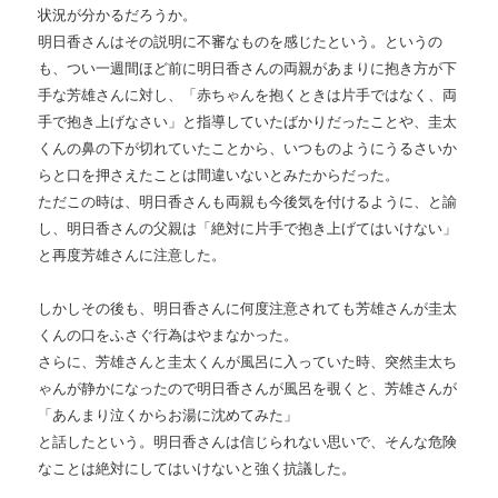
状況が分かるだろうか。
明日香さんはその説明に不審なものを感じたという。というの
も、つい一週間ほど前に明日香さんの両親があまりに抱き方が下
手な芳雄さんに対し、「赤ちゃんを抱くときは片手ではなく、両
手で抱き上げなさい」と指導していたばかりだったことや、圭太
くんの鼻の下が切れていたことから、いつものようにうるさいか
らと口を押さえたことは間違いないとみたからだった。
ただこの時は、明日香さんも両親も今後気を付けるように、と諭
し、明日香さんの父親は「絶対に片手で抱き上げてはいけない」
と再度芳雄さんに注意した。
しかしその後も、明日香さんに何度注意されても芳雄さんが圭太
くんの口をふさぐ行為はやまなかった。
さらに、芳雄さんと圭太くんが風呂に入っていた時、突然圭太ち
ゃんが静かになったので明日香さんが風呂を覗くと、芳雄さんが
「あんまり泣くからお湯に沈めてみた」
と話したという。明日香さんは信じられない思いで、そんな危険
なことは絶対にしてはいけないと強く抗議した。