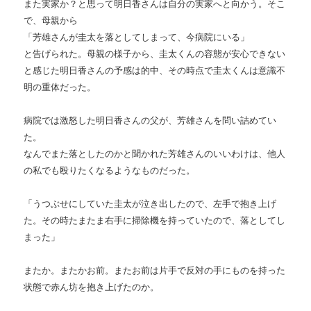
また実家か？と思って明日香さんは自分の実家へと向かう。そこ
で、母親から
「芳雄さんが圭太を落としてしまって、今病院にいる」
と告げられた。母親の様子から、圭太くんの容態が安心できない
と感じた明日香さんの予感は的中、その時点で圭太くんは意識不
明の重体だった。
病院では激怒した明日香さんの父が、芳雄さんを問い詰めてい
た。
なんでまた落としたのかと聞かれた芳雄さんのいいわけは、他人
の私でも殴りたくなるようなものだった。
「うつぶせにしていた圭太が泣き出したので、左手で抱き上げ
た。その時たまたま右手に掃除機を持っていたので、落としてし
まった」
またか。またかお前。またお前は片手で反対の手にものを持った
状態で赤ん坊を抱き上げたのか。