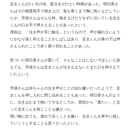
圭太くんが2ヶ月の頃、夜泣きがひどい時期があった。明日香さ
んはその都度両手で抱き上げ、落ち着くまで胸に抱くなどしてい
たが、芳雄さんはそんな時、抱き上げたりせずに泣いている圭太
くんの口を手で押さえることがあったという。
理由は、「泣き声が耳に触る」というもので、声が漏れないよう
にかなり強く抑えることがしばしばあり、圭太くんの鼻の下は押
さえられたことで赤く擦り切れることがあった。
気づいた明日香さんが驚いて、そんなことはしないでほしいと訴
えても、芳雄さんは圭太くんが泣き止まないとまた口を押さえて
いたという。
芳雄さんは赤ちゃんの泣き声がことのほか嫌いだったようで、圭
太くんを押し入れに閉じ込めることもあった。明日香さんのよう
に、泣き止むまで抱いてやるどころか、普段から「重たい」と言
って圭太くんを抱くことも嫌がった。
買い物に出ても、連れて歩くことを嫌い、圭太くんを車中に残し
ていこうとすることも度々だったという。