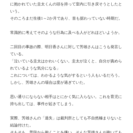
に抱かれていた圭太くんの頭を持って室内に引き戻そうとしたと
いう。
そのころまだ生後1～2か月であり、首も据わっていない時期だ。
常識的に考えてそのような行為に及べる人がどれほどいようか。
二回目の事故の際、明日香さんに対して芳雄さんはこうも発言し
ている。
「泣いている圭太はかわいくない。圭太が泣くと、自分が責めら
れているような気分になる」
これについては、わかるような気がするという人もいるだろう。
しかし、芳雄さんの場合は度が過ぎていた。
思い通りにならない相手はとにかく気に入らない。これを育児に
持ち出しては、事件が起きてしまう。
実際、芳雄さんの「過失」は裁判所としても不自然極まりないと
結論付けた。
そもそも、普段から抱くことを嫌い、そんな芳雄さんが抱いても