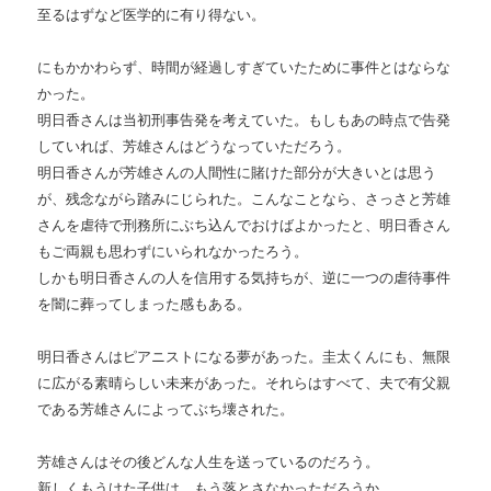
至るはずなど医学的に有り得ない。
にもかかわらず、時間が経過しすぎていたために事件とはならな
かった。
明日香さんは当初刑事告発を考えていた。もしもあの時点で告発
していれば、芳雄さんはどうなっていただろう。
明日香さんが芳雄さんの人間性に賭けた部分が大きいとは思う
が、残念ながら踏みにじられた。こんなことなら、さっさと芳雄
さんを虐待で刑務所にぶち込んでおけばよかったと、明日香さん
もご両親も思わずにいられなかったろう。
しかも明日香さんの人を信用する気持ちが、逆に一つの虐待事件
を闇に葬ってしまった感もある。
明日香さんはピアニストになる夢があった。圭太くんにも、無限
に広がる素晴らしい未来があった。それらはすべて、夫で有父親
である芳雄さんによってぶち壊された。
芳雄さんはその後どんな人生を送っているのだろう。
新しくもうけた子供は、もう落とさなかっただろうか。