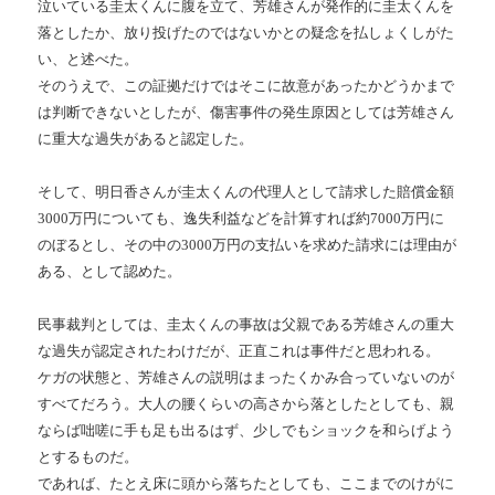
泣いている圭太くんに腹を立て、芳雄さんが発作的に圭太くんを
落としたか、放り投げたのではないかとの疑念を払しょくしがた
い、と述べた。
そのうえで、この証拠だけではそこに故意があったかどうかまで
は判断できないとしたが、傷害事件の発生原因としては芳雄さん
に重大な過失があると認定した。
そして、明日香さんが圭太くんの代理人として請求した賠償金額
3000万円についても、逸失利益などを計算すれば約7000万円に
のぼるとし、その中の3000万円の支払いを求めた請求には理由が
ある、として認めた。
民事裁判としては、圭太くんの事故は父親である芳雄さんの重大
な過失が認定されたわけだが、正直これは事件だと思われる。
ケガの状態と、芳雄さんの説明はまったくかみ合っていないのが
すべてだろう。大人の腰くらいの高さから落としたとしても、親
ならば咄嗟に手も足も出るはず、少しでもショックを和らげよう
とするものだ。
であれば、たとえ床に頭から落ちたとしても、ここまでのけがに