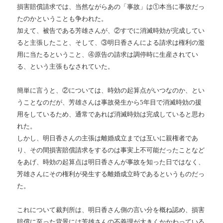
損害賠償請求では、当然ながらあの「事故」は①本当に事故だっ
たのかということも争われた。
加えて、被告である芳雄さんが、②すでに消滅時効が完成してい
ると主張したこと、そして、③明日香さんによる請求は権利の濫
用に当たるということ、④原告の請求は調停時に生産されてい
る、という主張もなされていた。
簡単に言うと、②については、時効の起算点がいつなのか、とい
うことなのだが、芳雄さんは事故発生から5年目で消滅時効の援
用をしているため、通常であれば消滅時効は完成していると思わ
れた。
しかし、明日香さんの主張は離婚成立までは互いに親権者であ
り、その間損害賠償請求をするのは事実上不可能だったことなど
をあげ、時効の起算点は明日香さんが事故を知った日ではなく、
芳雄さんにその権利が発生する離婚成立時であるというものだっ
た。
これについて裁判所は、明日香さん側の言い分を概ね認め、損害
賠償に至った背景には芳雄さんの不義理が大きくかかわっている