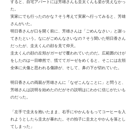
すると、自宅アパートには芳雄さんも圭太くんも姿が見えなかっ
た。
実家にでも行ったのかな？そう考えて実家へ行ってみると、芳雄
さんがいた。
明日香さんが口を開く前に、芳雄さんは「ごめんなさい」と謝っ
てきたという。なにがごめんなさいなの？そう聞いた明日香さん
だったが、圭太くんの顔を見て仰天。
圭太くんの顔の左頬がガーゼで覆われていたのだ。広範囲のけが
をしたのは一目瞭然で、慌ててガーゼをめくると、そこには左頬
全体に火傷と思われる傷跡が、そして、鼻の下が切れていた。
明日香さんの両親が芳雄さんに「なぜこんなことに」と問うと、
芳雄さんは説明を始めたのだがその説明はにわかに信じがたいも
のだった。
「左手で圭太を抱いたまま、右手にやかんをもってコーヒーを入
れようとしたら圭太が暴れた。その拍子に圭太とやかんを落とし
てしまった」