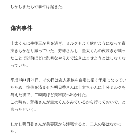
しかしまたもや事件は起きた。
傷害事件
圭太くんは生後三か月を過ぎ、ミルクもよく飲むようになって夜
泣きもかなり減っていた。芳雄さんも、圭太くんの夜泣きが減っ
たことで以前ほどは乱暴なやり方で泣き止ませようとはしなくな
っていた。
平成2年1月21日、その日は友人家族を自宅に招く予定になってい
たため、準備を済ませた明日香さんは圭太ちゃんに十分ミルクを
与えた後で、二時間ほど美容院へ出かけた。
この時も、芳雄さんが圭太くんをみているから行っておいで、と
言ったという。
しかし明日香さんが美容院から帰宅すると、二人の姿はなかっ
た。