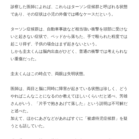
診察した医師によれば、これらはターソン症候群と呼ばれる状態
であり、その症状は小児の外傷では稀なケースだという。
ターソン症候群は、自動車事故など相当強い衝撃を頭部に受けな
いと起きない症状で、ベッドから落ちた、手で殴られた程度では
起こり得ず、子供の場合はまず起きないという。
しかも圭太くんは脳内出血がひどく、普通の衝撃では考えられな
い重傷だった。
圭太くんはこの時点で、両眼は失明状態。
医師は、両目と脳に同時に障害が起きている状態は珍しく、どう
やればこんなことになるのか教えてほしいくらいだと述べ、芳雄
さんがいう、「片手で抱きあげて落した」という説明は不可解だ
と述べた。
加えて、ほかにあざなどがあればすぐに「被虐待児症候群」を疑
うとも話していた。