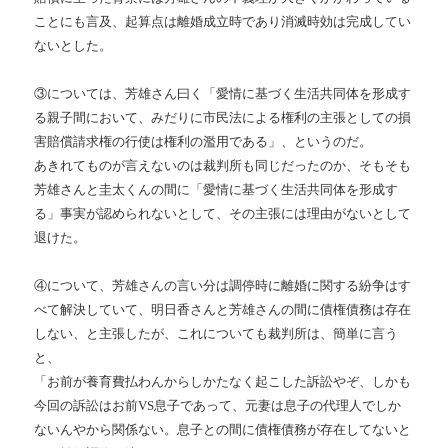
ことにも言及、起算点は離婚成立時であり消滅時効は完成してい
ないとした。
③については、芳雄さん曰く「愛情に基づく生活共同体を形成す
る親子間において、みだりに市民法による権利の主張としての損
害賠償請求権の行使は権利の濫用である」、というのだ。
あきれてものが言えないのは裁判所も同じだったのか、そもそも
芳雄さんと圭太くんの間に「愛情に基づく生活共同体を形成す
る」事実が認められないとして、その主張には理由がないとして
退けた。
④について、芳雄さんの言い分は調停時に離婚に関する紛争はす
べて解決していて、明日香さんと芳雄さんの間に債権債務は存在
しない、と主張したが、これについても裁判所は、簡単に言う
と、
「お前が養育費払わんからしかたなく起こした訴訟やぞ、しかも
今回の訴訟はお前VS息子であって、元妻は息子の代理人でしか
ないんやから関係ない。息子との間に債権債務が存在してないと