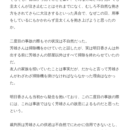
圭太くんが泣き止むことはそれまでになく、むしろ不自然な抱き
方をされてさらに大泣きするといった具合で、なぜこの日、用事
をしているにもかかわらず圭太くんを抱き上げようと思ったの
か。
二度目の事故の際もその状況は不自然だった。
芳雄さんは掃除機をかけていたと話したが、実は明日香さんは外
出する前に芳雄さんの部屋以外はすべて掃除を終わらせていたの
だ。
友人の家族を招いていたことは事実だが、だからと言って芳雄さ
んがわざわざ掃除機を掛けなければならなかった理由はなかっ
た。
明日香さんも当初から疑念を抱いており、この二度目の事故の際
には、これは事故ではなく芳雄さんの故意によるものだと思った
という。
裁判所は芳雄さんの供述は不自然でにわかに信用できないとし、