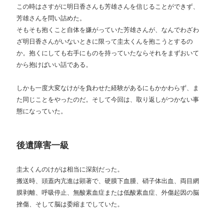
この時はさすがに明日香さんも芳雄さんを信じることができず、
芳雄さんを問い詰めた。
そもそも抱くこと自体を嫌がっていた芳雄さんが、なんでわざわ
ざ明日香さんがいないときに限って圭太くんを抱こうとするの
か。抱くにしても右手にものを持っていたならそれをまずおいて
から抱けばいい話である。
しかも一度大変なけがを負わせた経験があるにもかかわらず、ま
た同じことをやったのだ。そして今回は、取り返しがつかない事
態になっていた。
後遺障害一級
圭太くんのけがは相当に深刻だった。
搬送時、頭蓋内亢進は顕著で、硬膜下血腫、硝子体出血、両目網
膜剥離、呼吸停止、無酸素血症または低酸素血症、外傷起因の脳
挫傷、そして脳は委縮までしていた。