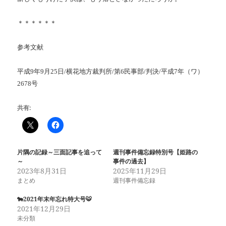
＊＊＊＊＊＊
参考文献
平成9年9月25日/横花地方裁判所/第6民事部/判決/平成7年（ワ）
2678号
共有:
片隅の記録～三面記事を追って
週刊事件備忘録特別号【姫路の
～
事件の過去】
2023年8月31日
2025年11月29日
まとめ
週刊事件備忘録
🐄2021年末年忘れ特大号🐯
2021年12月29日
未分類