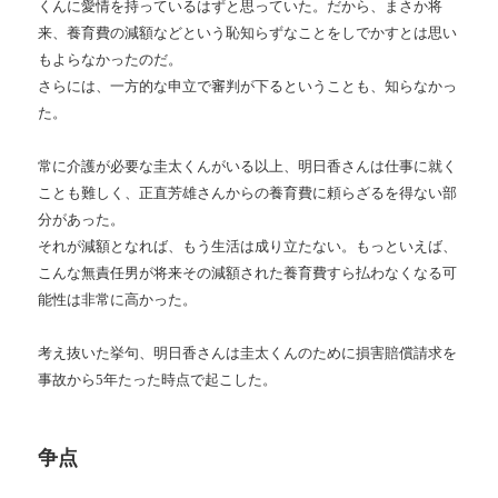
くんに愛情を持っているはずと思っていた。だから、まさか将
来、養育費の減額などという恥知らずなことをしでかすとは思い
もよらなかったのだ。
さらには、一方的な申立で審判が下るということも、知らなかっ
た。
常に介護が必要な圭太くんがいる以上、明日香さんは仕事に就く
ことも難しく、正直芳雄さんからの養育費に頼らざるを得ない部
分があった。
それが減額となれば、もう生活は成り立たない。もっといえば、
こんな無責任男が将来その減額された養育費すら払わなくなる可
能性は非常に高かった。
考え抜いた挙句、明日香さんは圭太くんのために損害賠償請求を
事故から5年たった時点で起こした。
争点