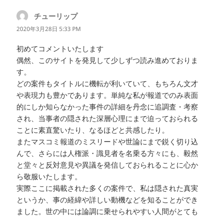
チューリップ
よ
り:
2020年3月28日 5:33 PM
初めてコメントいたします
偶然、このサイトを発見して少しずつ読み進めておりま
す。
どの案件もタイトルに機転が利いていて、もちろん文才
や表現力も豊かであります。単純な私が報道でのみ表面
的にしか知らなかった事件の詳細を丹念に追調査・考察
され、当事者の隠された深層心理にまで迫っておられる
ことに素直驚いたり、なるほどと共感したり。
またマスコミ報道のミスリードや世論にまで鋭く切り込
んで、さらには人権派・識見者を名乗る方々にも、毅然
と堂々と反対意見や異議を発信しておられることに心か
ら敬服いたします。
実際ここに掲載された多くの案件で、私は隠された真実
というか、事の経緯や詳しい動機などを知ることができ
ました。世の中には論調に乗せられやすい人間がとても