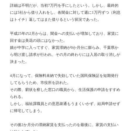
詳細は不明だが、当初7万円を手にしたという。しかし、最終的
には5社から借り入れをし、各闇金に対して週に1万円ずつ（利息
はトイチ）返してはまた借りるという状況であった。
平成25年の2月からは、闇金への支払いが増加しており、家賃に
回す金は美花の頭にはなかった。
娘が中学に入ってすぐ、家賃滞納が9か月分に膨らみ、千葉県か
ら明け渡し請求が行われ、その月の終わりには入居の取り消しが
決まった。
4月になって、保険料未納で失効していた国民保険証を短期発行
してもらうため、市役所を訪れた。
その際、窮状を察した窓口の職員から、生活保護の申請をすすめ
られる。
しかし、福祉課職員との意思疎通もうまくいかず、結局申請せず
に帰宅してしまう。
その後2か月分の滞納家賃を支払ったのを最後に、家賃の支払い