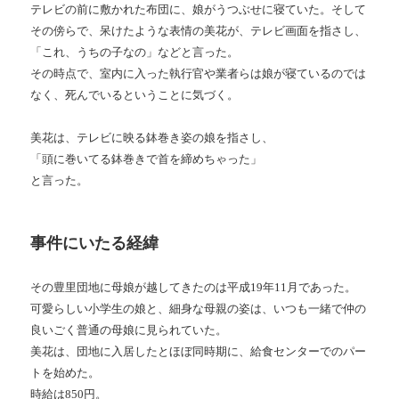
テレビの前に敷かれた布団に、娘がうつぶせに寝ていた。そして
その傍らで、呆けたような表情の美花が、テレビ画面を指さし、
「これ、うちの子なの」などと言った。
その時点で、室内に入った執行官や業者らは娘が寝ているのでは
なく、死んでいるということに気づく。
美花は、テレビに映る鉢巻き姿の娘を指さし、
「頭に巻いてる鉢巻きで首を締めちゃった」
と言った。
事件にいたる経緯
その豊里団地に母娘が越してきたのは平成19年11月であった。
可愛らしい小学生の娘と、細身な母親の姿は、いつも一緒で仲の
良いごく普通の母娘に見られていた。
美花は、団地に入居したとほぼ同時期に、給食センターでのパー
トを始めた。
時給は850円。