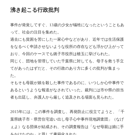
沸き起こる行政批判
事件が発覚してすぐ、13歳の少女が犠牲になったということもあ
って、社会の注目を集めた。
過去にも貧困を苦にした一家心中などがあり、近年では生活保護
をなるべく申請させないような役所の存在なども浮かび上がって
おり、今回のケースでも銚子市役所は槍玉に挙げられた。
同じく、団地を管理していた千葉県に対しても、母子を救う手立
てがあったはずだと、その行政のあり方に多くの批判が集まっ
た。
そもそも母親が娘を殺した事件であるのに、いつしか心中事件で
あるというような報道がなされていった。裁判には市や県の担当
者も出廷し、弁護人から厳しく追及される場面も見られた。
2015年には、この事件を調査し、再発防止に役立てようと、「千
葉県銚子市・県営住宅追い出し母子心中事件現地調査団」
（なげ
ぇよ）
なる団体が結成され、その調査報告は「なぜ母親は娘に手
をかけたのか」と題して書籍化された。