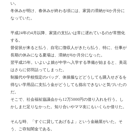
い。
冬休みが明け、春休みが終わる頃には、家賃の滞納が4か月分に
なっていた。
平成24年の4月以降、家賃の支払いは常に遅れているのが常態化
する。
督促状が来ると払う、自宅に徴収人がきたら払う、特に、仕事が
長期の休みになる夏場は、滞納が6か月分になった。
翌平成25年。いよいよ娘が中学へ入学する準備が始まると、美花
はさらに切羽詰ってしまった。
制服代や学校指定のバッグ、体操服などどうしても購入せざるを
得ない学用品に支払う金がどうしても捻出できないと気づいたの
だ。
そこで、社会福祉協議会から12万5000円の借り入れを行う。し
かしまだ足りなかった。知り合いやママ友にもいくらか借りた。
そんな時、「すぐに貸してあげるよ」という金融屋がいた。そ
う、ご存知闇金である。