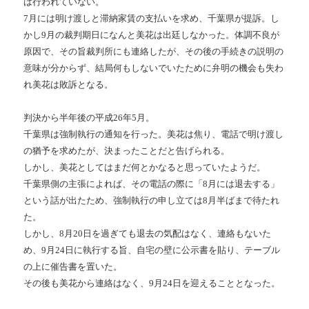
は行われていない。
7月には明け渡しと滞納家賃の支払いを求め、千葉県が提訴。し
かし9月の裁判期日になんと美花は出廷しなかった。体調不良が
原因で、その旨裁判所にも連絡したが、その後の手続きの説明の
意味が分からず、結局何もしないでいたために弁明の機会も失わ
れ美花は敗訴となる。
判決から半年後の平成26年5月。
千葉県は強制執行の通知を行った。美花は焦り、電話で明け渡し
の猶予を求めたが、決まったことだと告げられる。
しかし、美花としてはまだ何とかなると思っていたようだ。
千葉県側の主張によれば、その電話の際に「8月には退去する」
という話が出たため、強制執行の申し立ては8月半ばまで待たれ
た。
しかし、8月20日を過ぎても退去の気配はなく、連絡もないた
め、9月24日に執行する旨、自宅の壁に公示書を貼り、テーブル
の上に催告書を置いた。
その後も美花から連絡はなく、9月24日を迎えることとなった。