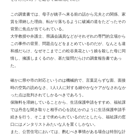
この調査書では、母子が銚子へ来る前の話から元夫との関係、家
賃を滞納した理由、転がり落ちるように破滅の道をたどったその
背景に焦点が当てられている。
大学教授や弁護士、県議会議員などがそれぞれの専門的立場から
この事件の背景、問題点などをまとめているのだが、なんとも違
和感だらけ、なぜそこまでこの松谷美花という娘を殺した母に同
情し、擁護しまくるのか、甚だ疑問だらけの調査報告書であっ
た。
確かに県や市の対応というのは機械的で、言葉足らずな面、面接
時の空気の読めなさ、1人1人に対する細やかなケアがなされなか
った点は批判されてしかるべきであろう。
保険料を滞納していることから、生活保護申請をすすめ、福祉課
では丹念な聞き取りと相手の心を読むかのように生活保護申請手
続きを行う、そこまで求められているのだとしたら、福祉課の窓
口にはメンタリストみたいな人を置くしかない。
また、公営住宅においては、酌むべき事情がある場合は特別な計