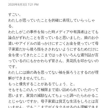
り:
2020年8月3日 7:21 PM
すごい。
わたしが思っていたことを的確に表現していらっしゃ
る。
わたしがこの事件を知った時メディアや有識者はとても
論点がずれたことを言っていると思いました。娘のお小
遣いやアイドルの追っかけにすごくお金を使っていて母
子家庭だから後ろ指をさされないようにするためだけに
金を使ってきたとここまではっきりいろんな週刊誌が言
っているのにもかかわらず皆さん、美花氏を叩かないの
です。
わたしには娘の為を思ってない袖を振ろうとするのが理
解ができませんでした。
もっと優先することがあるでしょう、と。
そもそもこの人って極限まで追い詰められていたのって
思います。家賃の減額なんてちょっと調べたらわかるこ
とじゃないですか。母子家庭は貧乏な生活をしろとは言
いません。でもここまでゼイタクさせるのも理解できま