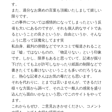
す。
また、過分なお褒めの言葉も頂戴いたしまして嬉しい
限りです。
この事件については感情的になってしまったという反
省も大いにあるのですが、それも個人的なサイトであ
るということの良さというか、自由というか、そんな
ふうに思って誤魔化してます笑
私自身、裁判の傍聴などでマスコミで報道されること
は「嘘」ではないものの、「物足りない」という印象
です。しかし、限界もあると思っていて、記者が掘り
下げたくても上が許可しなかったり紙面の制限などで
書きたくても書けないということも多いのだろうなぁ
と、熱心な記者さんはお気の毒だとも思います。
それを代わりに、とまでは言いませんが、できるだけ
様々な方面から調べて、その上で一般人の感覚を盛り
込んだら面白いかなという思いでこのサイトをやって
ます。
これからもぜひ、ご意見おきかせください。コメント
の場も、とても大切な場所です。