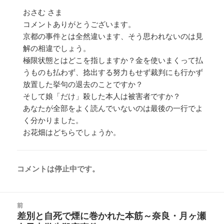
おさむ さま
コメントありがとうございます。
京都の事件とは全然違います、そう思われないのは見
解の相違でしょう。
極限状態とはどこを指しますか？金を使いまくって払
うものも払わず、捻出する努力もせず裁判にも行かず
放置した挙句の退去のことですか？
そして娘「だけ」殺した本人は被害者ですか？
あなたが全部をよく読んでいないのは最後の一行でよ
く分かりました。
お花畑はどちらでしょうか。
コメントは停止中です。
投
前
稿
差別と自死で煙に巻かれた本筋～奈良・月ヶ瀬
前
ナ