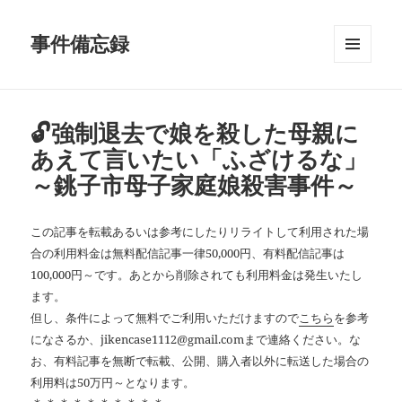
事件備忘録
メニュ
ーとウ
ィジェ
ット
🔓強制退去で娘を殺した母親に
あえて言いたい「ふざけるな」
～銚子市母子家庭娘殺害事件～
この記事を転載あるいは参考にしたりリライトして利用された場
合の利用料金は無料配信記事一律50,000円、有料配信記事は
100,000円～です。あとから削除されても利用料金は発生いたし
ます。
但し、条件によって無料でご利用いただけますので
こちら
を参考
になさるか、jikencase1112@gmail.comまで連絡ください。な
お、有料記事を無断で転載、公開、購入者以外に転送した場合の
利用料は50万円～となります。