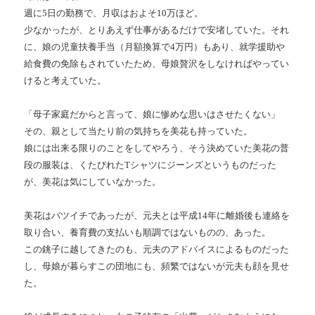
週に5日の勤務で、月収はおよそ10万ほど。
少なかったが、とりあえず仕事があるだけで安堵していた。それ
に、娘の児童扶養手当（月額換算で4万円）もあり、就学援助や
給食費の免除もされていたため、母娘贅沢をしなければやってい
けると考えていた。
「母子家庭だからと言って、娘に惨めな思いはさせたくない」
その、親として当たり前の気持ちを美花も持っていた。
娘には出来る限りのことをしてやろう、そう決めていた美花の普
段の服装は、くたびれたTシャツにジーンズというものだった
が、美花は気にしていなかった。
美花はバツイチであったが、元夫とは平成14年に離婚後も連絡を
取り合い、養育費の支払いも順調ではないものの、あった。
この銚子に越してきたのも、元夫のアドバイスによるものだった
し、母娘が暮らすこの団地にも、頻繁ではないが元夫も顔を見せ
た。