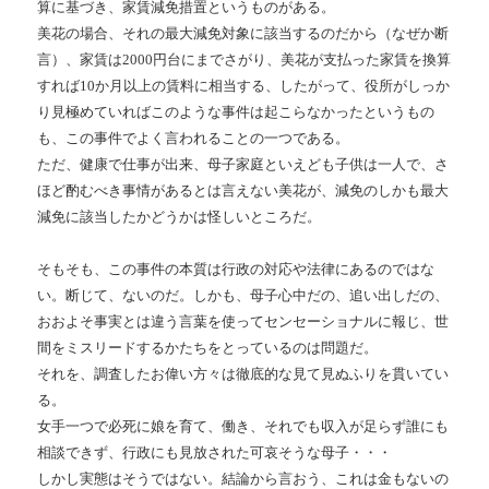
算に基づき、家賃減免措置というものがある。
美花の場合、それの最大減免対象に該当するのだから（なぜか断
言）、家賃は2000円台にまでさがり、美花が支払った家賃を換算
すれば10か月以上の賃料に相当する、したがって、役所がしっか
り見極めていればこのような事件は起こらなかったというもの
も、この事件でよく言われることの一つである。
ただ、健康で仕事が出来、母子家庭といえども子供は一人で、さ
ほど酌むべき事情があるとは言えない美花が、減免のしかも最大
減免に該当したかどうかは怪しいところだ。
そもそも、この事件の本質は行政の対応や法律にあるのではな
い。断じて、ないのだ。しかも、母子心中だの、追い出しだの、
おおよそ事実とは違う言葉を使ってセンセーショナルに報じ、世
間をミスリードするかたちをとっているのは問題だ。
それを、調査したお偉い方々は徹底的な見て見ぬふりを貫いてい
る。
女手一つで必死に娘を育て、働き、それでも収入が足らず誰にも
相談できず、行政にも見放された可哀そうな母子・・・
しかし実態はそうではない。結論から言おう、これは金もないの