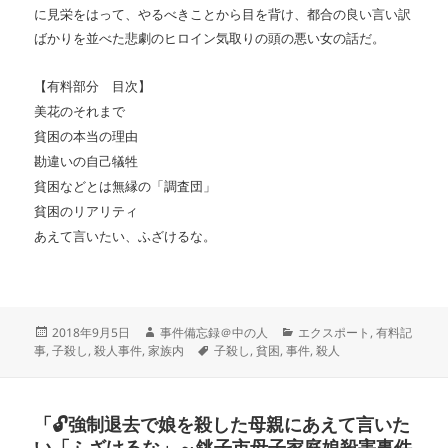
に見栄をはって、やるべきことから目を背け、都合の良い言い訳
ばかりを並べた悲劇のヒロイン気取りの頭の悪い女の話だ。
【有料部分 目次】
美花のそれまで
貧困の本当の理由
勘違いの自己犠牲
貧困などとは無縁の「調査団」
貧困のリアリティ
あえて言いたい、ふざけるな。
投
作
カ
2018年9月5日
事件備忘録＠中の人
エクスポート
,
有料記
稿
成
タ
テ
事
,
子殺し
,
殺人事件
,
家族内
子殺し
,
貧困
,
事件
,
殺人
日:
者
グ
ゴ
リ
ー
「🔓強制退去で娘を殺した母親にあえて言いた
い「ふざけるな」～銚子市母子家庭娘殺害事件