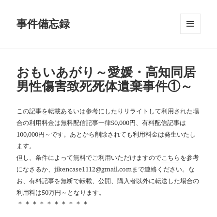
事件備忘録
メニュ
ーとウ
ィジェ
ット
おもいあがり～愛媛・高知同居
男性傷害致死死体遺棄事件①～
この記事を転載あるいは参考にしたりリライトして利用された場
合の利用料金は無料配信記事一律50,000円、有料配信記事は
100,000円～です。あとから削除されても利用料金は発生いたし
ます。
但し、条件によって無料でご利用いただけますので
こちら
を参考
になさるか、jikencase1112@gmail.comまで連絡ください。な
お、有料記事を無断で転載、公開、購入者以外に転送した場合の
利用料は50万円～となります。
＊＊＊＊＊＊＊＊＊＊