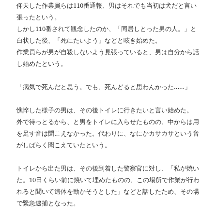
仰天した作業員らは110番通報、男はそれでも当初は犬だと言い
張ったという。
しかし110番されて観念したのか、「同居しとった男の人。」と
白状した後、「死にたいよう」などと呟き始めた。
作業員らが男が自殺しないよう見張っていると、男は自分から話
し始めたという。
「病気で死んだと思う。でも、死んどると思わんかった……」
憔悴した様子の男は、その後トイレに行きたいと言い始めた。
外で待っとるから、と男をトイレに入らせたものの、中からは用
を足す音は聞こえなかった。代わりに、なにかカサカサという音
がしばらく聞こえていたという。
トイレから出た男は、その後到着した警察官に対し、「私が焼い
た。10日くらい前に焼いて埋めたものの、この場所で作業が行わ
れると聞いて遺体を動かそうとした」などと話したため、その場
で緊急逮捕となった。