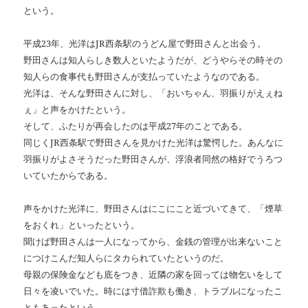
という。
平成23年、光洋はJR西条駅のうどん屋で野田さんと出会う。
野田さんは知人らしき数人といたようだが、どうやらその時その
知人らの食事代も野田さんが支払っていたようなのである。
光洋は、そんな野田さんに対し、「おいちゃん、羽振りがえぇね
ぇ」と声をかけたという。
そして、ふたりが再会したのは平成27年のことである。
同じくJR西条駅で野田さんを見かけた光洋は驚愕した。あんなに
羽振りがよさそうだった野田さんが、浮浪者同然の格好でうろつ
いていたからである。
声をかけた光洋に、野田さんはにこにこと近づいてきて、「煙草
をおくれ」といったという。
聞けば野田さんは一人になってから、金銭の管理が出来ないこと
につけこんだ知人らにタカられていたというのだ。
母親の保険金なども底をつき、近隣の家を回っては物乞いをして
日々を凌いでいた。時には寸借詐欺も働き、トラブルになったこ
ともあったという。