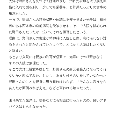
光洋は野田さんを見つけては連れ戻し、汚れた衣服を取り換え風
呂に入れて髭を剃り、少しでも栄養を、と野菜たっぷりの食事の
用意もした。
一方で、野田さんの精神状態や体調に不安を覚えた光洋は、精神
科のある西条市の道前病院を受診させる。そこで入院を勧められ
た野田さんだったが、泣いてそれを拒否したという。
理由は、野田さんの友達が精神科に入院した際、意に沿わない対
応をされたと聞かされていたようで、とにかく入院はしたくない
と訴えた。
もとより入院には親族の許可が必要で、光洋にその権限はなく、
すぐの入院は無理だった。
そこで光洋は親族を捜して、野田さんの身元引受人になってくれ
ないかと頼んでみた。しかし、あまり付き合いをしていなかった
野田さんのことを親身に思う親族はおらず、「そんなに言うなら
あんたが面倒みればええ」などと言われる始末だった。
困り果てた光洋は、交番などにも相談に行ったものの、良いアド
バイスはもらえなかった。