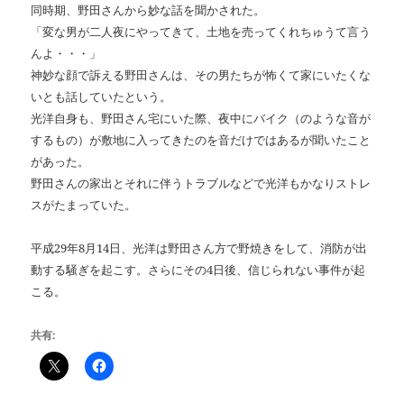
同時期、野田さんから妙な話を聞かされた。
「変な男が二人夜にやってきて、土地を売ってくれちゅうて言う
んよ・・・」
神妙な顔で訴える野田さんは、その男たちが怖くて家にいたくな
いとも話していたという。
光洋自身も、野田さん宅にいた際、夜中にバイク（のような音が
するもの）が敷地に入ってきたのを音だけではあるが聞いたこと
があった。
野田さんの家出とそれに伴うトラブルなどで光洋もかなりストレ
スがたまっていた。
平成29年8月14日、光洋は野田さん方で野焼きをして、消防が出
動する騒ぎを起こす。さらにその4日後、信じられない事件が起
こる。
共有: