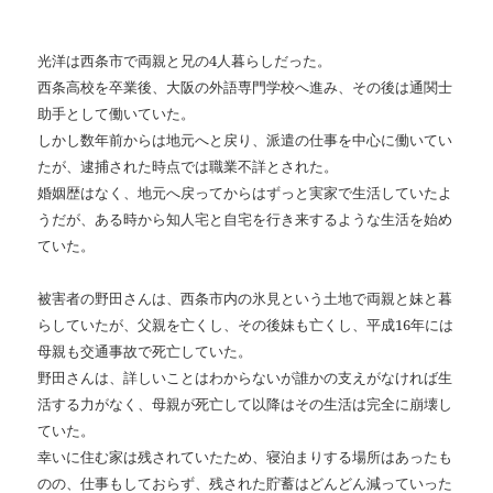
光洋は西条市で両親と兄の4人暮らしだった。
西条高校を卒業後、大阪の外語専門学校へ進み、その後は通関士
助手として働いていた。
しかし数年前からは地元へと戻り、派遣の仕事を中心に働いてい
たが、逮捕された時点では職業不詳とされた。
婚姻歴はなく、地元へ戻ってからはずっと実家で生活していたよ
うだが、ある時から知人宅と自宅を行き来するような生活を始め
ていた。
被害者の野田さんは、西条市内の氷見という土地で両親と妹と暮
らしていたが、父親を亡くし、その後妹も亡くし、平成16年には
母親も交通事故で死亡していた。
野田さんは、詳しいことはわからないが誰かの支えがなければ生
活する力がなく、母親が死亡して以降はその生活は完全に崩壊し
ていた。
幸いに住む家は残されていたため、寝泊まりする場所はあったも
のの、仕事もしておらず、残された貯蓄はどんどん減っていった