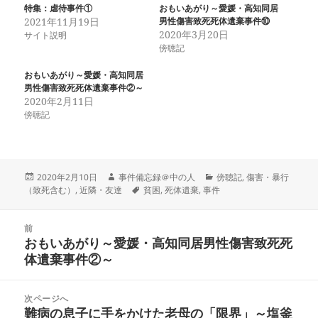
特集：虐待事件①
おもいあがり～愛媛・高知同居
2021年11月19日
男性傷害致死死体遺棄事件⑩
2020年3月20日
サイト説明
傍聴記
おもいあがり～愛媛・高知同居
男性傷害致死死体遺棄事件②～
2020年2月11日
傍聴記
投
作
カ
2020年2月10日
事件備忘録＠中の人
傍聴記
,
傷害・暴行
稿
成
タ
テ
（致死含む）
,
近隣・友達
貧困
,
死体遺棄
,
事件
日:
者
グ
ゴ
リ
投
ー
前
稿
おもいあがり～愛媛・高知同居男性傷害致死死
前
ナ
体遺棄事件②～
の
ビ
投
ゲ
稿:
次ページへ
ー
難病の息子に手をかけた老母の「限界」～塩釜
次