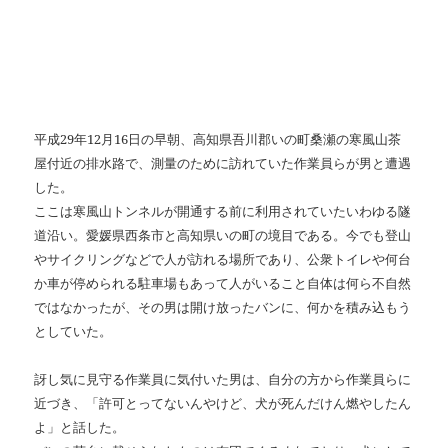
平成29年12月16日の早朝、高知県吾川郡いの町桑瀬の寒風山茶
屋付近の排水路で、測量のために訪れていた作業員らが男と遭遇
した。
ここは寒風山トンネルが開通する前に利用されていたいわゆる隧
道沿い。愛媛県西条市と高知県いの町の境目である。今でも登山
やサイクリングなどで人が訪れる場所であり、公衆トイレや何台
か車が停められる駐車場もあって人がいること自体は何ら不自然
ではなかったが、その男は開け放ったバンに、何かを積み込もう
としていた。
訝し気に見守る作業員に気付いた男は、自分の方から作業員らに
近づき、「許可とってないんやけど、犬が死んだけん燃やしたん
よ」と話した。