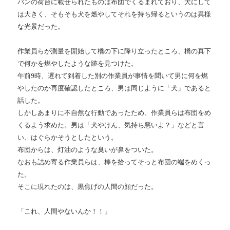
バンの荷台に載せられたものは布団でくるまれており、犬にして
は大きく、そもそも犬を燃やしてそれを持ち帰るというのは異様
な光景だった。
作業員らが測量を開始して橋の下に降り立ったところ、橋の真下
で何かを燃やしたような跡を見つけた。
午前9時、遅れて到着した別の作業員が事情を聞いて男に何を燃
やしたのか再度確認したところ、男は同じように「犬」であると
話した。
しかしあまりに不自然な行動であったため、作業員らは布団をめ
くるよう求めた。男は「犬やけん、気持ち悪いよ？」などと言
い、はぐらかそうとしたという。
布団からは、灯油のような臭いが鼻をついた。
なおも詰め寄る作業員らは、棒を拾ってそっと布団の端をめくっ
た。
そこに現れたのは、黒焦げの人間の顔だった。
「これ、人間やないんか！！」