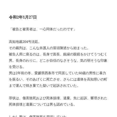
令和2年1月27日
「被告と被害者は、一心同体だったのです」
高知地裁204号法廷。
その裁判は、こんな弁護人の冒頭陳述から始まった。
被告人席に座るのは、長身で面長、銀縁の眼鏡をかけてうつむく
男。長身のわりに、どこか自信のなさそうな、気の弱そうな印象
を受ける。
男は2年前の冬、愛媛県西条市で同居していた60歳の男性に暴力
を振るい、そのあげくに死亡させ、さらには遺体を高知県いの町
まで運んで焼き棄てた疑いで起訴されていた。
罪状は、傷害致死および死体損壊、遺棄。先に起訴、審理された
死体損壊と遺棄については男も認めている。
しかし男は、傷害致死を否認していた。