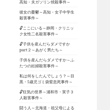
高知・夫ガソリン焼殺事件～
彼女の憂鬱～高知・女子中学生
殺害事件～
🔓ここにいる～静岡・クリニッ
ク女性二名殺害事件～
🔓子供を産んだらダメですか
part２～あがく男たち～
子供を産んだらダメですか～ふ
たつの妊婦殺害事件～
私は何をしたんでしょう？～目
黒・5歳児ゴミ袋窒息死事件～
🔓狂気の世界～浦和市・実子３
人殺害事件～
闘う人～北海道・祖父母による