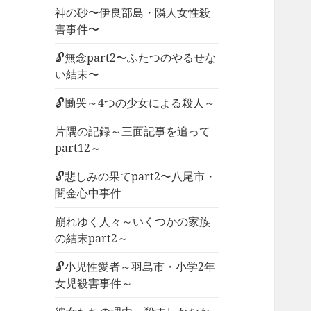
神の砂〜伊良部島・隣人女性殺
害事件〜
🔓無念part2〜ふたつのやるせな
い結末〜
🔓慟哭～4つの少女による殺人～
片隅の記録～三面記事を追って
part12～
🔓悲しみの果てpart2〜八尾市・
闇金心中事件
崩れゆく人々～いくつかの家族
の結末part2～
🔓小児性愛者～羽島市・小学2年
女児殺害事件～