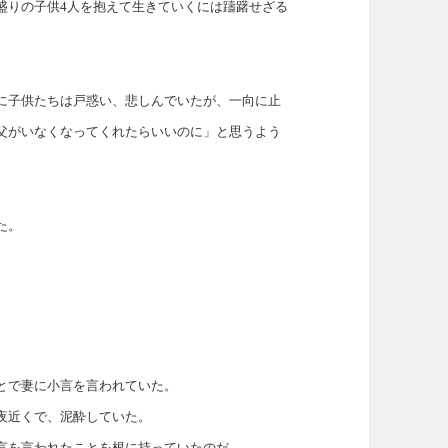
盛りの子供4人を抱えて生きていくには躊躇せざる
に子供たちは戸惑い、悲しんでいたが、一向に止
父がいなくなってくれたらいいのに」と思うよう
た。
とで妻に小言を言われていた。
夜近くで、泥酔していた。
言を言われたことを根に持っていたのだ。