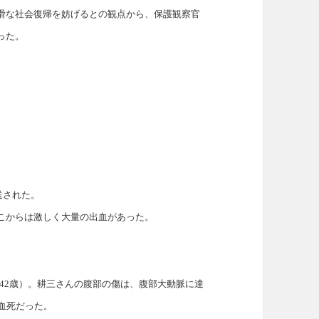
滑な社会復帰を妨げるとの観点から、保護観察官
った。
送された。
こからは激しく大量の出血があった。
。
42歳）。耕三さんの腹部の傷は、腹部大動脈に達
血死だった。