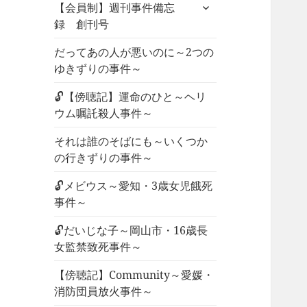
サ
ュ
【会員制】週刊事件備忘
ブ
ー
録 創刊号
メ
を
ニ
だってあの人が悪いのに～2つの
展
ュ
ゆきずりの事件～
開
ー
🔓【傍聴記】運命のひと～ヘリ
を
ウム嘱託殺人事件～
展
開
それは誰のそばにも～いくつか
の行きずりの事件～
🔓メビウス～愛知・3歳女児餓死
事件～
🔓だいじな子～岡山市・16歳長
女監禁致死事件～
【傍聴記】Community～愛媛・
消防団員放火事件～