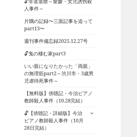
🔓非道退散～愛媛・女児誘拐殺
人事件～
片隅の記録〜三面記事を追って
part13〜
週刊事件備忘録2025.12.27号
🔓鬼の棲む家part3
いい親になりたかった「両親」
の無理筋part2～渋川市・3歳男
児虐待死事件～
【無料版】傍聴記・今治ピアノ
教師殺人事件（10.28完結）
サ
🔓【傍聴記・詳細版】今治
ブ
ピアノ教師殺人事件（10月
メ
28日完結）
ニ