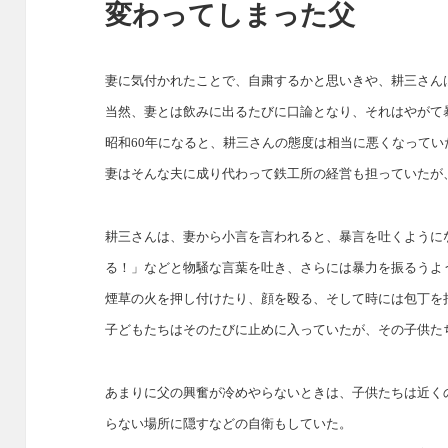
変わってしまった父
妻に気付かれたことで、自粛するかと思いきや、耕三さん
当然、妻とは飲みに出るたびに口論となり、それはやがて
昭和60年になると、耕三さんの態度は相当に悪くなって
妻はそんな夫に成り代わって鉄工所の経営も担っていたが
耕三さんは、妻から小言を言われると、暴言を吐くように
る！」などと物騒な言葉を吐き、さらには暴力を振るうよ
煙草の火を押し付けたり、顔を殴る、そして時には包丁を
子どもたちはそのたびに止めに入っていたが、その子供た
あまりに父の興奮が冷めやらないときは、子供たちは近く
らない場所に隠すなどの自衛もしていた。