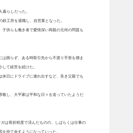
人暮らしだった。
その鉄工所を退職し、自営業となった。
、子供らも働き者で愛情深い両親の元何の問題も
には困らず、ある時取引先から不渡り手形を掴ま
小して経営を続けた。
は休日にドライブに連れ出すなど、良き父親でも
尊敬し、大平家は平和な日々を送っていたようだ
ケガは骨折程度で済んだものの、しばらくは仕事の
暇を持て余すようになっていった。