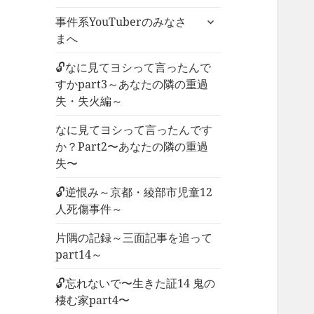
ー
サ
事件系YouTuberのみなさ
を
ブ
まへ
展
メ
開
ニ
🔓なに見てヨシって言ったんで
ュ
すかpart3～あなたの隣の重過
ー
失・失火編～
を
なに見てヨシって言ったんです
展
か？Part2〜あなたの隣の重過
開
失〜
🔓逆恨み～京都・綾部市児童12
人死傷事件～
片隅の記録～三面記事を追って
part14～
🔓忘れないで〜生きた証14 鬼の
棲む家part4〜