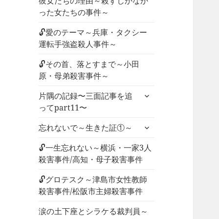
彼女たちの理由～殺すしかなか
った女たちの事件～
🔓愛のテーマ～兵庫・タクシー
運転手強盗殺人事件～
🔓その首、落とすまで～小田
原・母弟殺害事件～
サ
片隅の記録〜三面記事を追
ブ
ってpart11〜
メ
サ
ニ
忘れないで～生きた証①～
ブ
ュ
メ
🔓一生忘れない～横浜・一家3人
ー
ニ
殺害事件/高知・母子殺害事件
を
ュ
展
🔓グロテスク～津島市女性教師
ー
開
殺害事件/松阪市主婦殺害事件
を
展
涙の土下座とシラケる裁判員～
開