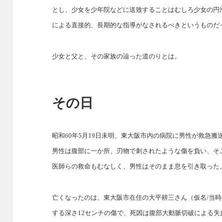
とし、少女を少年院などに送致することはむしろ少女の円
による直接的、長期的な指導がなされるべきというものだ
少女と父と、その家族の辿った道のりとは。
その日
昭和60年5月19日未明、東大阪市内の病院に男性が救急搬
男性は腹部に一か所、刃物で刺されたような傷を負い、そ
医師らの救命もむなしく、男性はそのまま息を引き取った
亡くなったのは、東大阪市在住の大平耕三さん（仮名/当時
する深さ12センチの傷で、死因は腹部大動脈切破による失