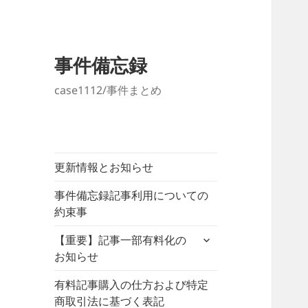
事件備忘録
case1112/事件まとめ
更新情報とお知らせ
事件備忘録記事利用についての
約束事
サ
【重要】記事一部有料化の
ブ
お知らせ
メ
ニ
有料記事購入の仕方および特定
ュ
商取引法に基づく表記