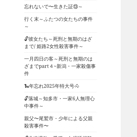
忘れないで〜生きた証⑬～
行く末～ふたつの女たちの事件
～
🔓彼女たち～死刑と無期のはざ
まで/ 姫路2女性殺害事件～
一月四日の客～死刑と無期のは
ざまでpart４~新潟・一家殺傷事
件
🐍年忘れ2025年特大号🐴
🔓落城～知多市・一家6人無理心
中事件～
親父〜尾鷲市・少年による父親
殺害事件〜