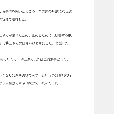
から事情を聞いたところ、その家の16歳になる次
の容疑で逮捕した。
三さんが暴れたため、止めるためには殺害する以
包丁で耕三さんの腹部をひと月にした、と話した。
供らがいたが、耕三さん以外は全員無事だった。
いきなり父親を刃物で刺す、というのは突飛な行
から火種はくすぶり続けていたのだった。