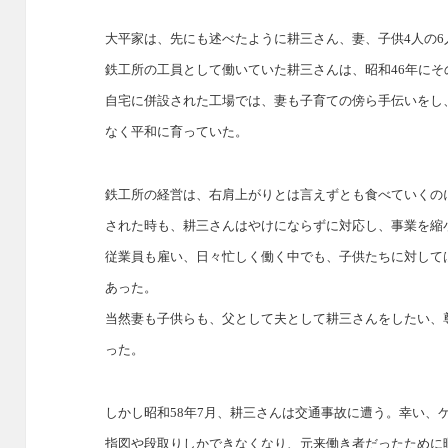
大平家は、先にも述べたように耕三さん、妻、子供4人の6
鉄工所の工員として働いていた耕三さんは、昭和46年に
自宅に併設された工場では、妻も子育ての傍ら手伝いをし
なく平和に育っていた。
鉄工所の経営は、右肩上がりとは言えずとも食べていくの
された時も、耕三さんはやけにならずに対応し、事業を縮
従業員も雇い、日々忙しく働く中でも、子供たちに対して
あった。
当然妻も子供らも、父として夫として耕三さんをしたい、
った。
しかし昭和58年7月、耕三さんは交通事故に遭う。幸い、
指図や段取りしかできなくなり、元来働き者だったために