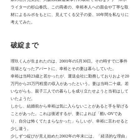
ライターの杉山春氏、この両者の、幸裕本人への面会や丁寧な取
材によるルポをもとに、見えてくる父子の姿、10年間を私なりに
考えてみた。
破綻まで
理玖くんが生まれたのは、2001年の5月30日。その時すでに事件
現場となったアパートに、幸裕とその妻は暮らしていた。
幸裕は当時23歳と若かったが、運送会社に勤務しておりおよそ20
万円から25万円程度の収入があったという。妻は当時二十歳。若
いながらも、親子三人での暮らしを成り立たせようと当初はして
いたようだ。
しかし、結婚前から幸裕は気に入らないことがあると手を挙げる
ことがあった。これは後述するが、妻によれば「酷いDVであ
り、自分は怖くてたまらなかった」らしいが、幸裕に言わせると
少し違う。
少しずつ綻びが見え始めた2002年の年末には、「経済的な理由」