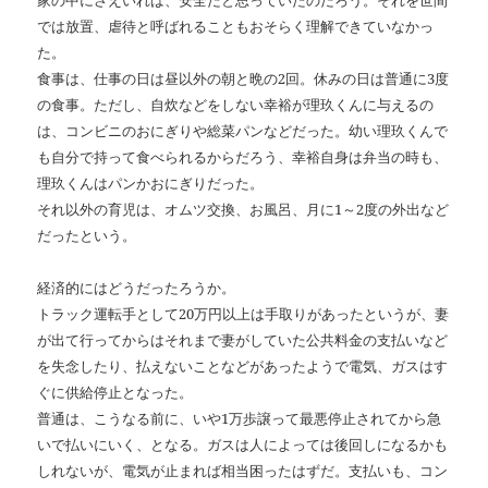
家の中にさえいれば、安全だと思っていたのだろう。それを世間
では放置、虐待と呼ばれることもおそらく理解できていなかっ
た。
食事は、仕事の日は昼以外の朝と晩の2回。休みの日は普通に3度
の食事。ただし、自炊などをしない幸裕が理玖くんに与えるの
は、コンビニのおにぎりや総菜パンなどだった。幼い理玖くんで
も自分で持って食べられるからだろう、幸裕自身は弁当の時も、
理玖くんはパンかおにぎりだった。
それ以外の育児は、オムツ交換、お風呂、月に1～2度の外出など
だったという。
経済的にはどうだったろうか。
トラック運転手として20万円以上は手取りがあったというが、妻
が出て行ってからはそれまで妻がしていた公共料金の支払いなど
を失念したり、払えないことなどがあったようで電気、ガスはす
ぐに供給停止となった。
普通は、こうなる前に、いや1万歩譲って最悪停止されてから急
いで払いにいく、となる。ガスは人によっては後回しになるかも
しれないが、電気が止まれば相当困ったはずだ。支払いも、コン