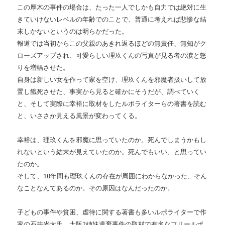
この厚木の事件の場合は、たった一人でしかも自力では絶対に生
きていけないレベルの年齢でのことで、普通に考えれば悲惨な結
末しかないというのは明らかだった。
報道では当初からこの父親のあきれ返るほどの無責任、無知がク
ローズアップされ、可愛らしい理玖くんの写真が見る者の涙と怒
りを増幅させた。
自身は新しい女を作って家を空け、理玖くんを邪魔者扱いして放
置し餓死させた、事実から見ると確かにそうだが、調べていく
と、そして実際に幸裕に取材をしたルポライターらの著書を読む
と、いささか見える風景が変わってくる。
幸裕は、理玖くんを邪魔に思っていたのか。死んでしまうかもし
れないという結末が見えていたのか。死んでもいい、と思ってい
たのか。
そして、10年間も理玖くんの存在が周囲にわからなかった、そん
なことなんてあるのか。その原因はなんだったのか。
子どもの事件や貧困、虐待に関する著書も多いルポライターで作
家の石井光太氏、大阪2姉妹遺棄事件の取材で有名なフリールポ