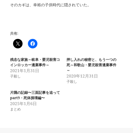
そのカギは、幸裕の子供時代に隠されていた。
共有:
残念な家族～岐阜・嬰児殺害コ
押し入れの秘密と、もう一つの
インロッカー遺棄事件～
死～和歌山・嬰児殺害遺棄事件
2021年1月31日
～
2020年12月31日
子殺し
子殺し
片隅の記録〜三面記事を追って
part9・死体損壊編〜
2025年1月6日
まとめ