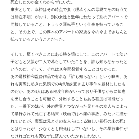
死亡したのか全くわからずにいた。
事実として、幸裕はその時点で妻（理玖くんの母親でその時点で
は所在不明）がおり、別の女性と数年にわたって別のアパートで
同棲していること、トラック運転手という仕事を持っているこ
と、その上で、この厚木のアパートの家賃を今の今まできちんと
払っているということだった。
そして、驚くべきことにある時を境にして、このアパートで幼い
子どもと父親が二人で暮らしていたことを、誰も知らなかったと
いうのだ。そして、それは10年間発覚することはなかった。
あの是枝裕和監督作品で有名な「誰も知らない」という映画、あ
れも実際に起きた巣鴨での4姉弟妹置き去り事件を題材にしたも
のだが、あの4人はある程度年齢がいっており子供ながらに知恵
を出し合うことも可能で、外出することもある程度は可能だっ
た。一番下の妹が、外の世界とつながった兄とその友人らによっ
て暴行されて死亡する結末（映画では不慮の事故、みたいに描か
れていたが、実際は兄とその友人らによる激しい暴行の末の死）
とはなったが、少なくとも餓死はしていないし、その暴行事件が
なければだれも死なずに済んでいたかもしれない。