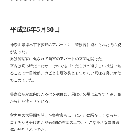
＊＊＊＊＊＊＊＊＊＊
平成26年5月30日
神奈川県厚木市下荻野のアパートに、警察官に連れられた男の姿
があった。
男は警察官に促されて自室のアパートの玄関を開けた。
室内は真っ暗だったが、それでもゴミだらけの凄まじい状態であ
ることは一目瞭然、カビとも腐敗臭ともつかない異様な臭いがた
ちこめていた。
警察官らが室内に入るのを横目に、男はその場に立ちすくみ、額
から汗を滴らせている。
室内奥の六畳間を開けた警察官らは、にわかに騒がしくなった。
ゴミをかき分け進んだ6畳間の布団の上で、小さな小さな白骨遺
体が発見されたのだ。