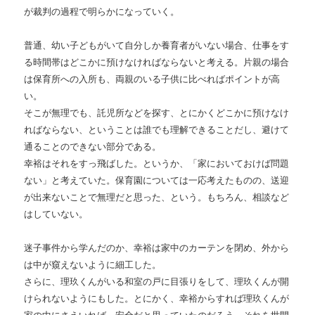
が裁判の過程で明らかになっていく。
普通、幼い子どもがいて自分しか養育者がいない場合、仕事をす
る時間帯はどこかに預けなければならないと考える。片親の場合
は保育所への入所も、両親のいる子供に比べればポイントが高
い。
そこが無理でも、託児所などを探す、とにかくどこかに預けなけ
ればならない、ということは誰でも理解できることだし、避けて
通ることのできない部分である。
幸裕はそれをすっ飛ばした。というか、「家においておけば問題
ない」と考えていた。保育園については一応考えたものの、送迎
が出来ないことで無理だと思った、という。もちろん、相談など
はしていない。
迷子事件から学んだのか、幸裕は家中のカーテンを閉め、外から
は中が窺えないように細工した。
さらに、理玖くんがいる和室の戸に目張りをして、理玖くんが開
けられないようにもした。とにかく、幸裕からすれば理玖くんが