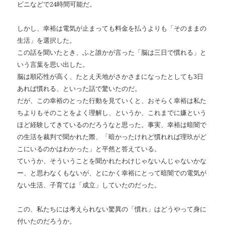
ビニなどで24時間可能だ。
しかし、幸裕は電気が止まっても料金を払うよりも「そのままの
生活」を選択した。
この話を聞いたとき、ふと誰かが言った「脳は三日で慣れる」と
いう言葉を思い出した。
脳は順応性が高く、たとえ天地がさかさまになったとしても3日
あれば慣れる、といった話で驚いたのだ。
だが、この幸裕のとった行動を見ていくと、おそらく幸裕は私た
ちよりもそのことをよく理解し、というか、これまでに嫌という
ほど経験してきているのだろうなと思った。事実、幸裕は暗闇で
の生活を裁判で聞かれた際、「暗かったけれど慣れれば理玖がど
こにいるのかはわかった」と平然と答えている。
ていうか、そういうことを聞かれたわけじゃないんじゃないかな
ー、と思わなくもないが、とにかく幸裕にとって暗闇での電気が
ない生活、子育ては「成立」していたのだった。
この、私たちには考えられない驚異の「慣れ」はどうやって身に
付いたのだろうか。