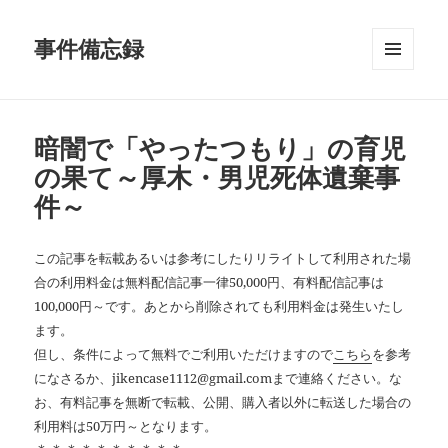
事件備忘録
メニュ
ーとウ
ィジェ
ット
暗闇で「やったつもり」の育児
の果て～厚木・男児死体遺棄事
件～
この記事を転載あるいは参考にしたりリライトして利用された場
合の利用料金は無料配信記事一律50,000円、有料配信記事は
100,000円～です。あとから削除されても利用料金は発生いたし
ます。
但し、条件によって無料でご利用いただけますので
こちら
を参考
になさるか、jikencase1112@gmail.comまで連絡ください。な
お、有料記事を無断で転載、公開、購入者以外に転送した場合の
利用料は50万円～となります。