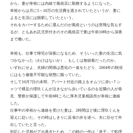
から、妻が幸裕には内緒で風俗店に勤務するようになった。
幸裕からは月に5～10万の生活費を渡されていたというが、妻に
よると生活には困窮していたという。
それをカバーするために選んだのが風俗というのは突飛な気もす
るが、ともあれ託児所付きのその風俗店で妻は午前10時から深夜
まで働いた。
幸裕も、仕事で帰宅が深夜になるため、そういった妻の生活に気
づかなかった（わけはないか）、もしくは無頓着だったのか。
いずれにせよ、夫婦の関係は悪化の一途をたどり、2004年の秋頃
にはもう修復不可能な状態に陥っていた。
そして10月7日の未明、アパート付近の路上をオムツに赤いＴシ
ャツで裸足の理玖くんが泣きながら歩いているのを近隣の人が発
見、警察が保護して午前8時ころに厚木児童相談所が幸裕に連絡
した。
仕事中の幸裕から連絡を受けた妻は、2時間ほど後に理玖くんを
迎えに赴いた。その時はしきりに反省の弁を述べ、夫に任せて外
出していたと言った。
対応した児相がアホ過ぎたため、この時の一件は「迷子」で処理