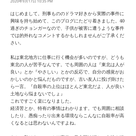
り:
2020年9月17日 10:35 PM
はじめまして。刑事もののドラマ好きから実際の事件に
興味を持ち始めて、このブログにたどり着きました。40
過ぎのチョンガーなので、子供が被害に遭うような事件
では的外れなコメントするかもしれませんがご了承くだ
さい。
私は東北地方に仕事に行く機会が多いのですが、どうも
東北の人が苦手なんです。でも周囲の人は『東北は人が
良い』とか『やさしい』とかの反応で、自分の感覚がお
かしいのかと悩んだものですが、古い友人に投げ掛けた
ら一言。『自殺率の上位はほとんど東北だよ、人が良い
土地なら悩まないでしょ』
これですごく楽になりました。
経済苦とか、特有の事情はわかります。でも周囲に相談
したり、愚痴ったり出来る環境ならこんなに自殺率が高
くなるとは思わないんですよね。