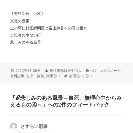
【有料部分 目次】
東北の憂鬱
上小阿仁村医師問題と畠山鈴香への寄せ書き
自殺者の少ない町
悲しみのある風景
投
作
カ
2020年6月26日
事件備忘録＠中の人
出力
,
エクスポート
,
稿
成
タ
テ
有料記事
,
心中・自殺
,
無理心中
無理心中
,
心中
日:
者
グ
ゴ
リ
ー
「🔓悲しみのある風景～自死、無理心中からみ
えるもの④～」への2件のフィードバック
さすらい刑事
よ