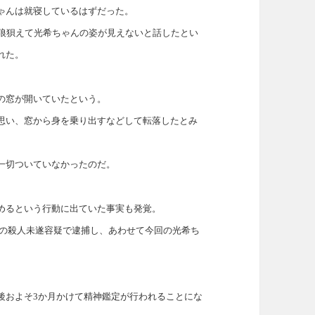
ゃんは就寝しているはずだった。
が狼狽えて光希ちゃんの姿が見えないと話したとい
れた。
の窓が開いていたという。
思い、窓から身を乗り出すなどして転落したとみ
一切ついていなかったのだ。
めるという行動に出ていた事実も発覚。
の時の殺人未遂容疑で逮捕し、あわせて今回の光希ち
。
後およそ3か月かけて精神鑑定が行われることにな