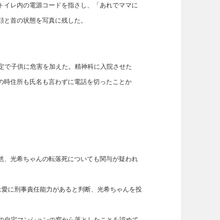
トイレ内の電源コードを指さし、「あれでママに
顔と首の状態を写真に残した。
安定で子供に危害を加えた。精神科に入院させた
の時住所も氏名も言わずに電話を切ったことか
。
然、光希ちゃんの転落死についても関与が疑われ
は愛に刑事責任能力があると判断、光希ちゃんを投
階の自宅マンションの窓から落としたことを認めて