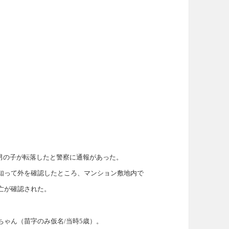
歳の男の子が転落したと警察に通報があった。
知って外を確認したところ、マンション敷地内で
亡が確認された。
ゃん（苗字のみ仮名/当時5歳）。