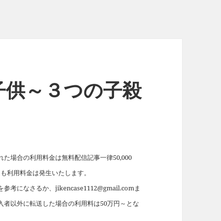
子供～３つの子殺
場合の利用料金は無料配信記事一律50,000
れても利用料金は発生いたします。
を参考になさるか、jikencase1112@gmail.comま
入者以外に転送した場合の利用料は50万円～とな