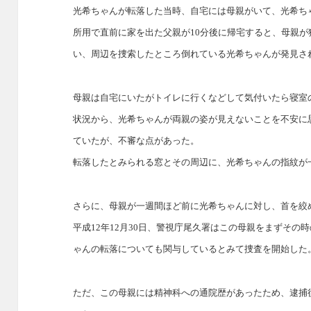
光希ちゃんが転落した当時、自宅には母親がいて、光希ち
所用で直前に家を出た父親が10分後に帰宅すると、母親
い、周辺を捜索したところ倒れている光希ちゃんが発見さ
母親は自宅にいたがトイレに行くなどして気付いたら寝室
状況から、光希ちゃんが両親の姿が見えないことを不安に
ていたが、不審な点があった。
転落したとみられる窓とその周辺に、光希ちゃんの指紋が
さらに、母親が一週間ほど前に光希ちゃんに対し、首を絞
平成12年12月30日、警視庁尾久署はこの母親をまずそ
ゃんの転落についても関与しているとみて捜査を開始した
ただ、この母親には精神科への通院歴があったため、逮捕