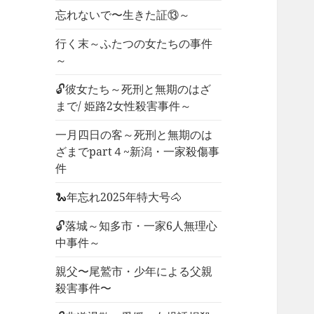
忘れないで〜生きた証⑬～
行く末～ふたつの女たちの事件
～
🔓彼女たち～死刑と無期のはざ
まで/ 姫路2女性殺害事件～
一月四日の客～死刑と無期のは
ざまでpart４~新潟・一家殺傷事
件
🐍年忘れ2025年特大号🐴
🔓落城～知多市・一家6人無理心
中事件～
親父〜尾鷲市・少年による父親
殺害事件〜