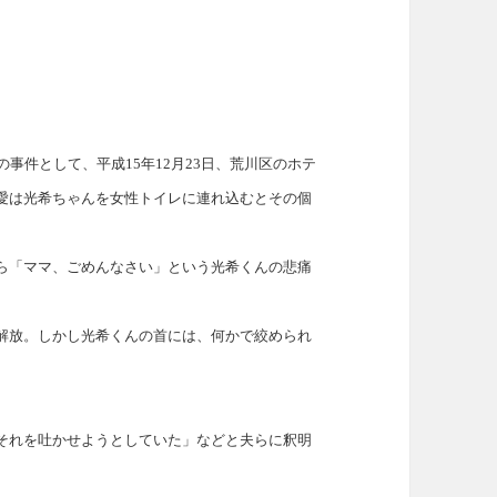
事件として、平成15年12月23日、荒川区のホテ
愛は光希ちゃんを女性トイレに連れ込むとその個
ら「ママ、ごめんなさい」という光希くんの悲痛
解放。しかし光希くんの首には、何かで絞められ
それを吐かせようとしていた」などと夫らに釈明