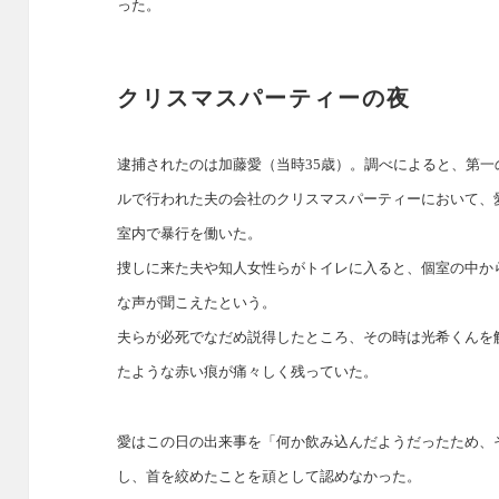
った。
クリスマスパーティーの夜
逮捕されたのは加藤愛（当時35歳）。調べによると、第一の
ルで行われた夫の会社のクリスマスパーティーにおいて、
室内で暴行を働いた。
捜しに来た夫や知人女性らがトイレに入ると、個室の中か
な声が聞こえたという。
夫らが必死でなだめ説得したところ、その時は光希くんを
たような赤い痕が痛々しく残っていた。
愛はこの日の出来事を「何か飲み込んだようだったため、
し、首を絞めたことを頑として認めなかった。