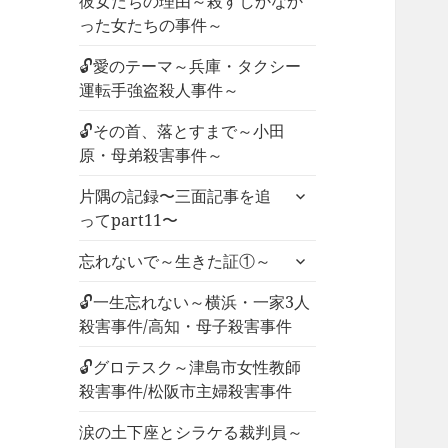
彼女たちの理由～殺すしかなか
った女たちの事件～
🔓愛のテーマ～兵庫・タクシー
運転手強盗殺人事件～
🔓その首、落とすまで～小田
原・母弟殺害事件～
サ
片隅の記録〜三面記事を追
ブ
ってpart11〜
メ
サ
ニ
忘れないで～生きた証①～
ブ
ュ
メ
🔓一生忘れない～横浜・一家3人
ー
ニ
殺害事件/高知・母子殺害事件
を
ュ
展
🔓グロテスク～津島市女性教師
ー
開
殺害事件/松阪市主婦殺害事件
を
展
涙の土下座とシラケる裁判員～
開