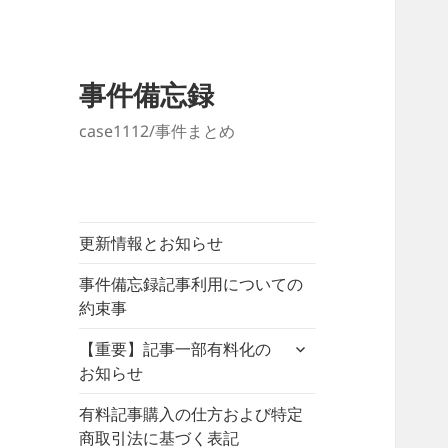
事件備忘録
case1112/事件まとめ
更新情報とお知らせ
事件備忘録記事利用についての
約束事
サ
【重要】記事一部有料化の
ブ
お知らせ
メ
ニ
有料記事購入の仕方および特定
ュ
商取引法に基づく表記