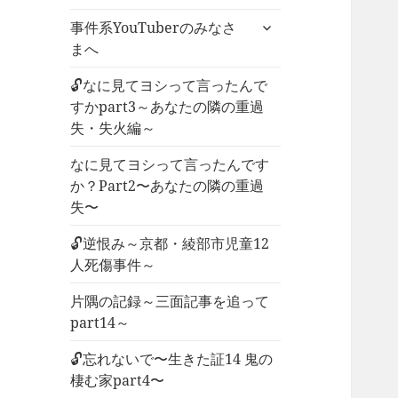
ー
サ
事件系YouTuberのみなさ
を
ブ
まへ
展
メ
開
ニ
🔓なに見てヨシって言ったんで
ュ
すかpart3～あなたの隣の重過
ー
失・失火編～
を
なに見てヨシって言ったんです
展
か？Part2〜あなたの隣の重過
開
失〜
🔓逆恨み～京都・綾部市児童12
人死傷事件～
片隅の記録～三面記事を追って
part14～
🔓忘れないで〜生きた証14 鬼の
棲む家part4〜