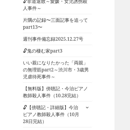
🔓非道退散～愛媛・女児誘拐殺
人事件～
片隅の記録〜三面記事を追って
part13〜
週刊事件備忘録2025.12.27号
🔓鬼の棲む家part3
いい親になりたかった「両親」
の無理筋part2～渋川市・3歳男
児虐待死事件～
【無料版】傍聴記・今治ピアノ
教師殺人事件（10.28完結）
サ
🔓【傍聴記・詳細版】今治
ブ
ピアノ教師殺人事件（10月
メ
28日完結）
ニ