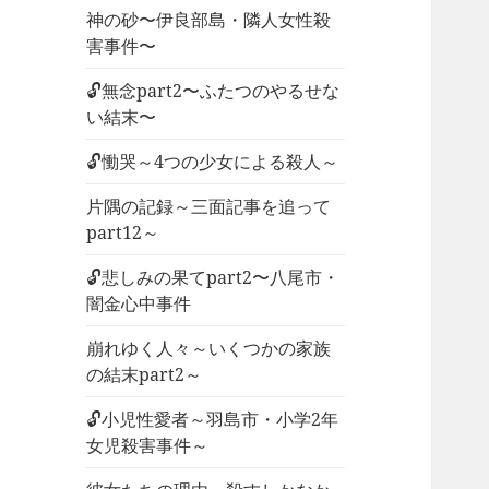
神の砂〜伊良部島・隣人女性殺
害事件〜
🔓無念part2〜ふたつのやるせな
い結末〜
🔓慟哭～4つの少女による殺人～
片隅の記録～三面記事を追って
part12～
🔓悲しみの果てpart2〜八尾市・
闇金心中事件
崩れゆく人々～いくつかの家族
の結末part2～
🔓小児性愛者～羽島市・小学2年
女児殺害事件～