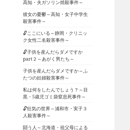
高知・夫ガソリン焼殺事件～
彼女の憂鬱～高知・女子中学生
殺害事件～
🔓ここにいる～静岡・クリニッ
ク女性二名殺害事件～
🔓子供を産んだらダメですか
part２～あがく男たち～
子供を産んだらダメですか～ふ
たつの妊婦殺害事件～
私は何をしたんでしょう？～目
黒・5歳児ゴミ袋窒息死事件～
🔓狂気の世界～浦和市・実子３
人殺害事件～
闘う人～北海道・祖父母による