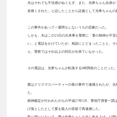
夫はそれでも不信感がぬぐえず、また、光希ちゃん自身が
首痛くされた」と話したことから証拠として光希ちゃんの
この事件があって一週間もしないうちの悲劇だった。
しかも、夫はこの23日の出来事を警察に「妻の精神が不
い」と電話をかけていたが、相談にとどまったことと、そ
ら、警察ではそれ以上の対応が出来ていなかった。
その電話は、光希ちゃんが転落する9時間前のことだった
愛はクリスマスパーティーの夜の事件で逮捕されたが、当
た。
精神鑑定が行われたのちの平成27年5月、警視庁捜査一課
げ落としたとして愛を殺人の容疑で再逮捕した。
取り調べにおいて、愛は光希ちゃんを自ら抱き上げ、13