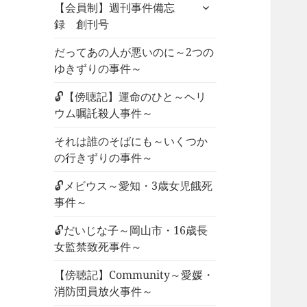
サ
ュ
【会員制】週刊事件備忘
ブ
ー
録 創刊号
メ
を
ニ
だってあの人が悪いのに～2つの
展
ュ
ゆきずりの事件～
開
ー
🔓【傍聴記】運命のひと～ヘリ
を
ウム嘱託殺人事件～
展
開
それは誰のそばにも～いくつか
の行きずりの事件～
🔓メビウス～愛知・3歳女児餓死
事件～
🔓だいじな子～岡山市・16歳長
女監禁致死事件～
【傍聴記】Community～愛媛・
消防団員放火事件～