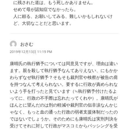
に残された道は、もう死しかありません。
せめて母が認知症でなかったら。
人に頼る、お願いしてみる、難しいかもしれないけ
ど、大切なことだと思います。
おさむ
よ
り:
2019年12月13日 11:19 PM
康晴氏の執行猶予については同意見ですが、理由は違い
ます。親を殺して執行猶予なんてありえない、にもかか
わらずなぜ執行猶予？そもそも裁判官や検察が被告の肩
を持つなんて考えられない。要するに行政が責められな
いよう手を打ったと見ています（≒執行猶予付けたるよ
ってに、行政の不手際は忘れたってくれや）。康晴氏が
ほんとに望んだのは刑の軽減や裁判官の似非涙なんかじ
ゃなく、もっと血の通った行政の弱者支援体制だったの
ではないでしょうか。そのためにも康晴氏は実刑判決を
受けてそれに対して行政がマスコミからパッシングを受