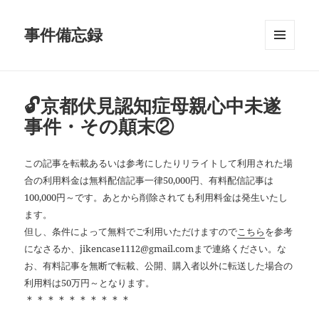
事件備忘録
メニュ
ーとウ
ィジェ
ット
🔓京都伏見認知症母親心中未遂
事件・その顛末②
この記事を転載あるいは参考にしたりリライトして利用された場
合の利用料金は無料配信記事一律50,000円、有料配信記事は
100,000円～です。あとから削除されても利用料金は発生いたし
ます。
但し、条件によって無料でご利用いただけますので
こちら
を参考
になさるか、jikencase1112@gmail.comまで連絡ください。な
お、有料記事を無断で転載、公開、購入者以外に転送した場合の
利用料は50万円～となります。
＊＊＊＊＊＊＊＊＊＊