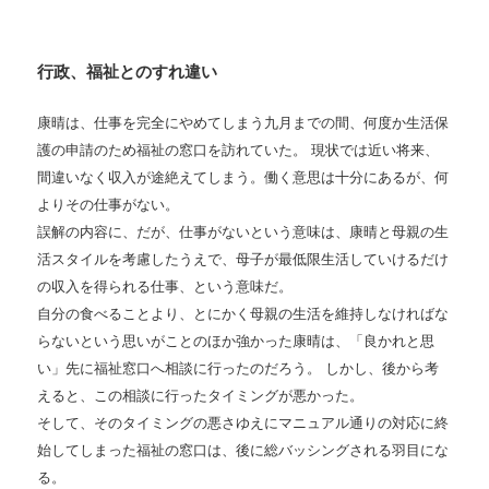
行政、福祉とのすれ違い
康晴は、仕事を完全にやめてしまう九月までの間、何度か生活保
護の申請のため福祉の窓口を訪れていた。
現状では近い将来、
間違いなく収入が途絶えてしまう。
働く意思は十分にあるが、何
よりその仕事がない。
誤解の内容に、だが、仕事がないという意味は、康晴と母親の生
活スタイルを考慮したうえで、母子が最低限生活していけるだけ
の収入を得られる仕事、という意味だ。
自分の食べることより、とにかく母親の生活を維持しなければな
らないという思いがことのほか強かった康晴は、「良かれと思
い」先に福祉窓口へ相談に行ったのだろう。
しかし、後から考
えると、この相談に行ったタイミングが悪かった。
そして、そのタイミングの悪さゆえにマニュアル通りの対応に終
始してしまった福祉の窓口は、後に総バッシングされる羽目にな
る。