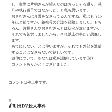
し、実際に片桐さんが望んだのはおっしゃる通り、減
刑や執行猶予ではなかった、と私も思います。
おさむさんは介護をなさってるんですね。私はもう15
年ほど前ですが、義祖母の介護を経験しました。もち
ろん、片桐さんやおさむさんとは状況が違いますが、
それでも苦労しましたから、それ以上の事だと想像し
ます。
あてにしない、とは仰いますが、それでも外部を遮断
することはなさらないで欲しいです。
追伸について、あなたは私を誤解しています(笑)
コメントありがとうございました。
コメントは停止中です。
投
前
稿
🔓町田DV殺人事件
前
ナ
の