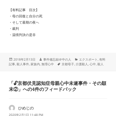
【有料記事 目次】
・母の回復と自分の死
・そして最期の夜へ
・裁判
・温情判決の是非
投
作
カ
2018年2月13日
事件備忘録＠中の人
エクスポート
,
有料
稿
成
タ
テ
記事
,
殺人事件
,
家族内
,
無理心中
京都母子
,
介護殺人
,
心中
,
殺人
日:
者
グ
ゴ
リ
ー
「🔓京都伏見認知症母親心中未遂事件・その顛
末②」への4件のフィードバック
ひめじの
よ
り:
2020年2月1日 11:48 PM