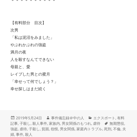
＊＊＊＊＊＊＊＊＊＊
【有料部分 目次】
次男
「私は泥沼をみました」
やぶれかぶれの強盗
満月の夜
人を殺すなんてできない
母親と、愛
レイプした男との蜜月
「幸せって何でしょう？」
幸せ探しはまだ続く
投
作
カ
2019年5月24日
事件備忘録＠中の人
エクスポート
,
有料
稿
成
テ
タ
記事
,
子殺し
,
殺人事件
,
家族内
,
男女関係のもつれ
,
虐待
無期懲役
,
日:
者
ゴ
グ
強盗
,
虐待
,
子殺し
,
貧困
,
怨恨
,
男女関係
,
家庭内トラブル
,
死刑
,
不倫
,
夫
リ
婦
,
事件
,
殺人