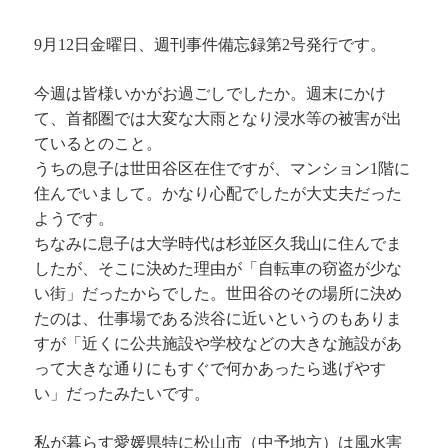
9月12日金曜日、週刊事件備忘録第2号発行です。
今週は皆様いかがお過ごしでしたか。週末にかけ
て、首都圏では大変な大雨となり浸水等の被害が出
ているとのこと。
うちの息子は世田谷区在住ですが、マンション1階に
住んでいまして。かなり心配でしたが大丈夫だった
ようです。
ちなみに息子は大学時代は杉並区久我山に住んでま
したが、そこに決めた理由が「自転車の窃盗が少な
い街」だったからでした。世田谷のその場所に決め
たのは、仕事場である渋谷に近いというのもありま
すが「近くに公共施設や学校などの大きな施設があ
って大きな通りにもすぐで何かあったら逃げやす
い」だったみたいです。
私が暮らす愛媛県特に松山市（中予地方）は風水害