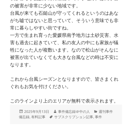
の被害が非常に少ない地域です。
台風が来ても石鎚山が守ってくれるというのはあな
がち嘘ではないと思っていて、そういう意味でも非
常に暮らしやすい街ですね。
一方で生まれ育った愛媛県南予地方は土砂災害、水
害も過去に起きていて、私の友人の中にも家族が犠
牲になった人が複数います。なので松山がそんなに
被害が出ていなくても大きな台風などの時は不安に
なります。
これから台風シーズンとなりますので、皆さまくれ
ぐれもお気を付けください。
このラインより上のエリアが無料で表示されます。
投
作
カ
2025年9月13日
事件備忘録＠中の人
週刊事件
稿
タ
成
テ
備忘録
,
有料記事
サブスクリプション記事
,
事件
日:
グ
者
ゴ
リ