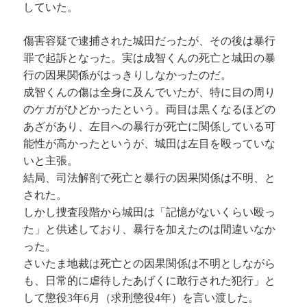
していた。
傷害容疑で逮捕された城田だったが、その後は暴行
罪で起訴となった。実は成智くんの死亡と城田の暴
行の因果関係がはっきりしなかったのだ。
成智くんの傷は全身に及んでいたが、特に目の周り
のケガがひどかったという。両目は黒くなるほどの
あざがあり、左目への暴行が死亡に関係している可
能性が高かったというが、城田は左目を殴っていな
いと主張。
結局、司法解剖で死亡と暴行の因果関係は不明、と
された。
しかし捜査段階から城田は「記憶がないくらい殴っ
た」と供述しており、暴行を加えたのは間違いなか
った。
さいたま地裁は死亡との因果関係は不明としながら
も、日常的に虐待したあげくに敢行された犯行」と
して懲役3年6月（求刑懲役4年）を言い渡した。