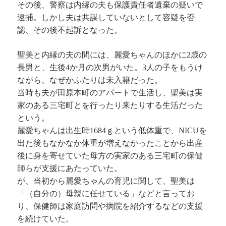
その後、警察は内縁の夫も保護責任者遺棄の疑いで
逮捕。しかし夫は共謀していないとして容疑を否
認、その後不起訴となった。
聖美と内縁の夫の間には、麗愛ちゃんのほかに2歳の
長男と、生後4か月の次男がいた。3人の子をもうけ
ながら、なぜかふたりは未入籍だった。
当時も夫が田原本町のアパートで生活し、聖美は実
家のある三宅町とを行ったり来たりする生活だった
という。
麗愛ちゃんは出生時1684ｇという低体重で、NICUを
出た後もなかなか体重が増えなかったことから出産
後に身を寄せていた母方の実家のある三宅町の保健
師らが支援にあたっていた。
が、当初から麗愛ちゃんの育児に関して、聖美は
「（自分の）母親に任せている」などと言ってお
り、保健師は家庭訪問や病院を紹介するなどの支援
を続けていた。