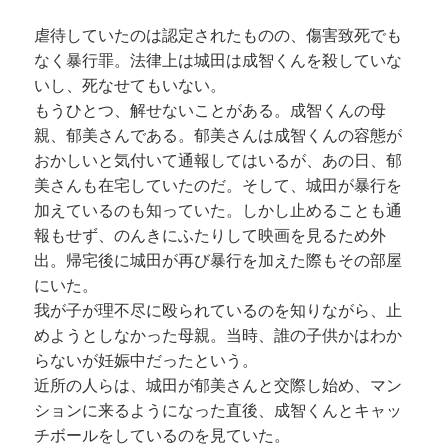
虐待していたのは認定されたものの、傷害致死でも
なく暴行罪。法律上は城田は成智くんを殺していな
いし、死なせてもいない。
もうひとつ、解せないことがある。成智くんの母
親、郁美さんである。郁美さんは成智くんの容態が
おかしいと気付いて通報してはいるが、あの日、郁
美さんも在宅していたのだ。そして、城田が暴行を
加えているのも知っていた。しかし止めることも通
報もせず、のんきにふたりして映画を見るため外
出。帰宅後に城田が再び暴行を加えた際もその部屋
にいた。
我が子が理不尽に殴られているのを知りながら、止
めようとしなかった母親。当時、誰の子供かはわか
らないが妊娠中だったという。
近所の人らは、城田が郁美さんと交際し始め、マン
ションに来るようになった直後、成智くんとキャッ
チボールをしているのを見ていた。