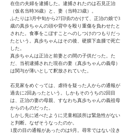
在住の夫婦を逮捕した。逮捕されたのは石見正治
（仮名当時36歳）と、妻（当時23歳）。
ふたりは3月中旬から27日頃のかけて、正治の娘で3
歳の真歩ちゃんの頭や背中を殴り重傷を負わせたと
された。食事をこぼすことへのしつけのつもりだっ
たという。真歩ちゃんはその後、硬膜下血腫で死亡
した。
真歩ちゃんは正治と前妻との間の子供だった。た
だ、当初逮捕された現在の妻（真歩ちゃんの義母）
は関与が薄いとして釈放されていた。
石見家をめぐっては、虐待を疑った人からの通報が
過去に2回あったという。しかもそのうちの2回目
は、正治の妻の母親、すなわち真歩ちゃんの義祖母
からのものだった。
しかし先に述べたように児童相談所は緊急性がない
と判断。なぜそうなったのか。
1度の目の通報があったのは9月。尋常ではない泣き