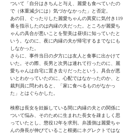
ついて「自分はきちんと与え、麗愛も食べていたの
で（体重減少には）気づかなかった」と否定。
あの日、ぐったりした麗愛ちゃんの異変に気付き119
番を指示したのは内縁の夫だった。ところが麗愛ち
ゃんの具合が悪いことを聖美は昼頃に知っていたと
いう。なのに、夜に内縁の夫が帰宅するまでなにも
しなかった。
さらに、事件当日の夕方には友人と食事に出かけて
いた。その際、長男と次男は連れて行ったのに、麗
愛ちゃんは自宅に置き去りだったという。具合が悪
いとわかっていたのに、心配ではなかったのか、と
裁判員に問われると、「家に食べるものがなかっ
た」とはぐらかした。
検察は長女を妊娠している間に内縁の夫との関係に
ついて悩み、そのために生まれた長女を疎ましく思
っていたとし、懲役12年を求刑。弁護側は麗愛ちゃ
んの身長が伸びていること根拠にネグレクトではな