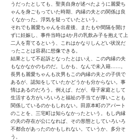
うだったとしても、聖美自身が述べたように麗愛ち
ゃんを身ごもっていた時期、内縁の夫との関係は良
くなかった。浮気を疑っていたという。
それでも麗愛ちゃんを出産後、またもや間隔を開け
ずに妊娠し、事件当時は4か月の乳飲み子を抱えて上
二人を育てるという、これはかなりしんどい状況だ
ったことは容易に想像できる。
結果として不起訴となったとはいえ、この内縁の夫
もなかなかのものだ。しかも、なんで未入籍……。
長男も麗愛ちゃんも次男もこの内縁の夫との子供で
あるが、認知をしていたかどうかも分からない。事
情はあるのだろう。例えば、だが、母子家庭として
生活する方がいろいろと福祉の手当てが厚いことも
関係しているのかもしれない。田原本町のアパート
のことを、三宅町は知らなかったという。もし内縁
の夫の存在が公になれば、その形態としていろいろ
不都合があったのかもしれない。ていうか、多分そ
う。