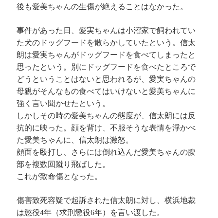
後も愛美ちゃんの生傷が絶えることはなかった。
事件があった日、愛実ちゃんは小沼家で飼われてい
た犬のドッグフードを散らかしていたという。信太
朗は愛実ちゃんがドッグフードを食べてしまったと
思ったという。別にドッグフードを食べたところで
どうということはないと思われるが、愛実ちゃんの
母親がそんなもの食べてはいけないと愛美ちゃんに
強く言い聞かせたという。
しかしその時の愛美ちゃんの態度が、信太朗には反
抗的に映った。顔を背け、不服そうな表情を浮かべ
た愛美ちゃんに、信太朗は激怒。
顔面を殴打し、さらには倒れ込んだ愛美ちゃんの腹
部を複数回蹴り飛ばした。
これが致命傷となった。
傷害致死容疑で起訴された信太朗に対し、横浜地裁
は懲役4年（求刑懲役6年）を言い渡した。