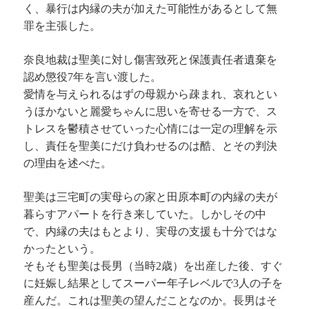
く、暴行は内縁の夫が加えた可能性があるとして無
罪を主張した。
奈良地裁は聖美に対し傷害致死と保護責任者遺棄を
認め懲役7年を言い渡した。
愛情を与えられるはずの母親から疎まれ、哀れとい
うほかないと麗愛ちゃんに思いを寄せる一方で、ス
トレスを鬱積させていった心情には一定の理解を示
し、責任を聖美にだけ負わせるのは酷、とその判決
の理由を述べた。
聖美は三宅町の実母らの家と田原本町の内縁の夫が
暮らすアパートを行き来していた。しかしその中
で、内縁の夫はもとより、実母の支援も十分ではな
かったという。
そもそも聖美は長男（当時2歳）を出産した後、すぐ
に妊娠し結果としてスーパー年子レベルで3人の子を
産んだ。これは聖美の望んだことなのか。長男はそ