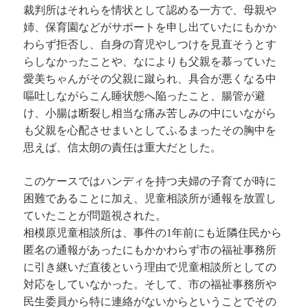
裁判所はそれらを情状として認める一方で、母親や
姉、保育園などがサポートを申し出ていたにもかか
わらず拒否し、自身の育児やしつけを見直そうとす
らしなかったことや、なによりも父親を慕っていた
愛美ちゃんがその父親に蹴られ、具合が悪くなる中
嘔吐しながらこん睡状態へ陥ったこと、腸管が避
け、小腸は断裂し相当な痛み苦しみの中にいながら
も父親を心配させまいとしてふるまったその胸中を
思えば、信太朗の責任は重大だとした。
このケースではハンディを持つ夫婦の子育てが時に
困難であることに加え、児童相談所が通報を放置し
ていたことが問題視された。
相模原児童相談所は、事件の1年前にも近隣住民から
匿名の通報があったにもかかわらず市の福祉事務所
に引き継いだ直後という理由で児童相談所としての
対応をしていなかった。そして、市の福祉事務所や
民生委員から特に連絡がないからということでその