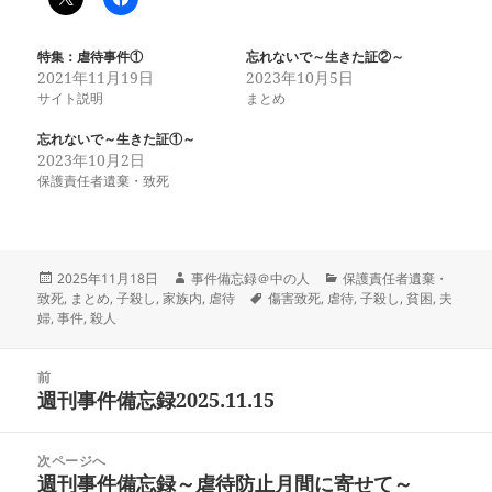
特集：虐待事件①
忘れないで～生きた証②～
2021年11月19日
2023年10月5日
サイト説明
まとめ
忘れないで～生きた証①～
2023年10月2日
保護責任者遺棄・致死
投
作
カ
2025年11月18日
事件備忘録＠中の人
保護責任者遺棄・
稿
成
タ
テ
致死
,
まとめ
,
子殺し
,
家族内
,
虐待
傷害致死
,
虐待
,
子殺し
,
貧困
,
夫
日:
者
グ
ゴ
婦
,
事件
,
殺人
リ
ー
投
前
稿
週刊事件備忘録2025.11.15
前
ナ
の
ビ
投
次ページへ
ゲ
稿:
週刊事件備忘録～虐待防止月間に寄せて～
次