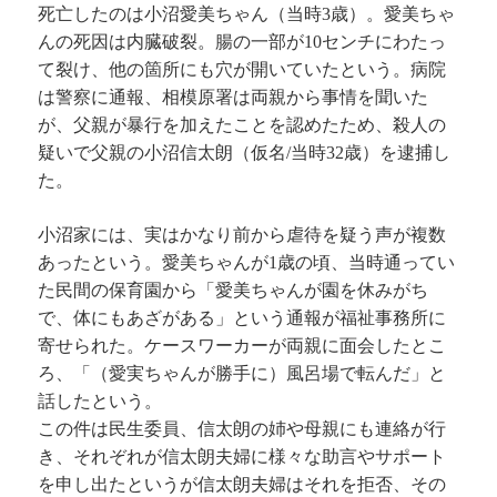
死亡したのは小沼愛美ちゃん（当時3歳）。愛美ちゃ
んの死因は内臓破裂。腸の一部が10センチにわたっ
て裂け、他の箇所にも穴が開いていたという。病院
は警察に通報、相模原署は両親から事情を聞いた
が、父親が暴行を加えたことを認めたため、殺人の
疑いで父親の小沼信太朗（仮名/当時32歳）を逮捕し
た。
小沼家には、実はかなり前から虐待を疑う声が複数
あったという。愛美ちゃんが1歳の頃、当時通ってい
た民間の保育園から「愛美ちゃんが園を休みがち
で、体にもあざがある」という通報が福祉事務所に
寄せられた。ケースワーカーが両親に面会したとこ
ろ、「（愛実ちゃんが勝手に）風呂場で転んだ」と
話したという。
この件は民生委員、信太朗の姉や母親にも連絡が行
き、それぞれが信太朗夫婦に様々な助言やサポート
を申し出たというが信太朗夫婦はそれを拒否、その