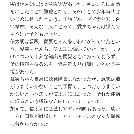
実は信太朗には聴覚障害があった。幼いころに高熱
を出したことで難聴となり、そのことで少年時代は
いじめに遭ったという。手話グループで妻と知り合
い結婚。そんな二人にとって、愛実ちゃんは望んで
もうけた子どもだった。
信太朗は普段、愛実ちゃんをかわいがっていたとい
う。愛美ちゃんも、信太朗に懐いていた。が、しつ
けについて十分な知識を両親ともに持っておらず、
その情報を得るのも、健常者よりは難しいという事
情があった。
愛実ちゃん自身に聴覚障害はなかったが、意志疎通
がうまくいかないことで子育て、しつけがうまくい
かないという焦りが信太朗にはあった。それが体罰
に頼るという極端な方向に走ってしまった。
加えて、信太朗には激しやすい傾向もあった。幼い
ころに両親が離婚したことで、モデルとなる父親像
も分からなかった。