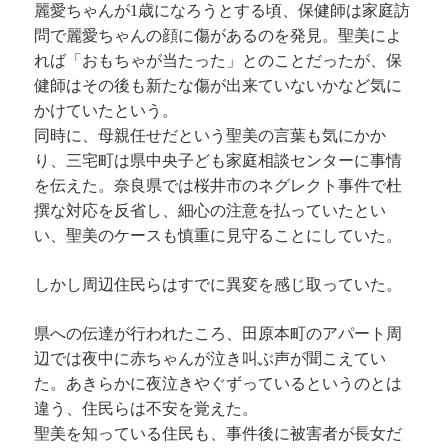
麗愛ちゃんが1歳になろうとする頃、保健師は家庭訪
問で麗愛ちゃんの顔に傷があるのを発見。聖美によ
れば「おもちゃが当たった」とのことだったが、保
健師はその後も新たな傷が出来ていないかなど気に
かけていたという。
同時に、母親任せだという聖美の言葉も気にかか
り、三宅町は県中央子ども家庭相談センターに事情
を伝えた。奈良県では桜井市のネグレクト事件で杜
撰な対応を反省し、細心の注意を払っていたとい
い、聖美のケースも慎重に見守ることにしていた。
しかし周辺住民らはすでに異変を感じ取っていた。
県への伝達が行われたころ、田原本町のアパート周
辺では夜中に赤ちゃんが泣き叫ぶ声が聞こえてい
た。あきらかに夜泣きやぐずっているというのとは
違う、住民らは不安を覚えた。
聖美を知っている住民も、事件後に被害者が長女だ