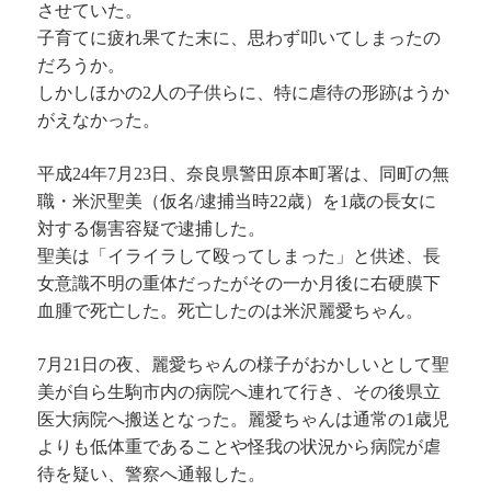
させていた。
子育てに疲れ果てた末に、思わず叩いてしまったの
だろうか。
しかしほかの2人の子供らに、特に虐待の形跡はうか
がえなかった。
平成24年7月23日、奈良県警田原本町署は、同町の無
職・米沢聖美（仮名/逮捕当時22歳）を1歳の長女に
対する傷害容疑で逮捕した。
聖美は「イライラして殴ってしまった」と供述、長
女意識不明の重体だったがその一か月後に右硬膜下
血腫で死亡した。死亡したのは米沢麗愛ちゃん。
7月21日の夜、麗愛ちゃんの様子がおかしいとして聖
美が自ら生駒市内の病院へ連れて行き、その後県立
医大病院へ搬送となった。麗愛ちゃんは通常の1歳児
よりも低体重であることや怪我の状況から病院が虐
待を疑い、警察へ通報した。