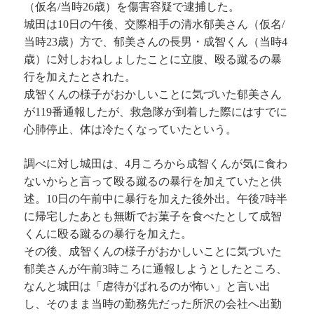
（仮名/当時26歳）を傷害容疑で逮捕した。
城田は10日の午後、交際相手の清水郁美さん（仮名/
当時23歳）方で、郁美さんの長男・成智くん（当時4
歳）に対しおねしょしたことに立腹、殴る蹴るの暴
行を加えたとされた。
成智くんの様子がおかしいことに気づいた郁美さん
が119番通報したが、救急隊が到着した際にはすでに
心肺停止、体は冷たくなっていたという。
調べに対し城田は、4月ころから成智くんが気に食わ
ないからと言って殴る蹴るの暴行を加えていたと供
述。10日の午前中に暴行を加えた後外出。午後7時半
に帰宅したあとも無断でお菓子を食べたとして成智
くんに殴る蹴るの暴行を加えた。
その後、成智くんの様子がおかしいことに気づいた
郁美さんが午前3時ころに通報しようとしたところ、
なんと城田は「虐待がばれるのが怖い」と言い出
し、そのまま当時の勤務先だった所沢の会社へ出勤