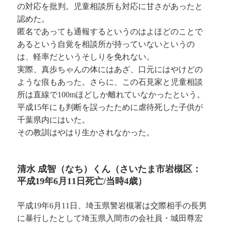
の対応を批判。児童相談所も対応に甘さがあったと
認めた。
匿名であっても通報するというのはよほどのことで
あるという自覚を相談所が持っていないというの
は、軽率だというそしりを免れない。
実際、真歩ちゃんの体にはあざ、口元にはやけどの
ような痕もあった。さらに、この石見家と児童相談
所は直線で100mほどしか離れていなかったという。
平成15年にも判断を誤ったために虐待死した子供が
千葉県内にはいた。
その教訓はやはり生かされなかった。
清水 成智（なち）くん（さいたま市岩槻区：
平成19年6月11日死亡/当時4歳）
平成19年6月11日、埼玉県警岩槻署は交際相手の長男
に暴行したとして埼玉県入間市の会社員・城田尊宏