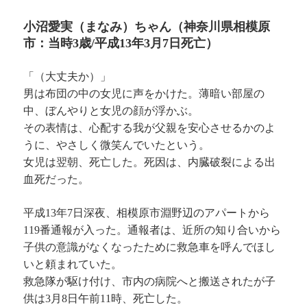
小沼愛実（まなみ）ちゃん（神奈川県相模原
市：当時3歳/平成13年3月7日死亡）
「（大丈夫か）」
男は布団の中の女児に声をかけた。薄暗い部屋の
中、ぼんやりと女児の顔が浮かぶ。
その表情は、心配する我が父親を安心させるかのよ
うに、やさしく微笑んでいたという。
女児は翌朝、死亡した。死因は、内臓破裂による出
血死だった。
平成13年7日深夜、相模原市淵野辺のアパートから
119番通報が入った。通報者は、近所の知り合いから
子供の意識がなくなったために救急車を呼んでほし
いと頼まれていた。
救急隊が駆け付け、市内の病院へと搬送されたが子
供は3月8日午前11時、死亡した。