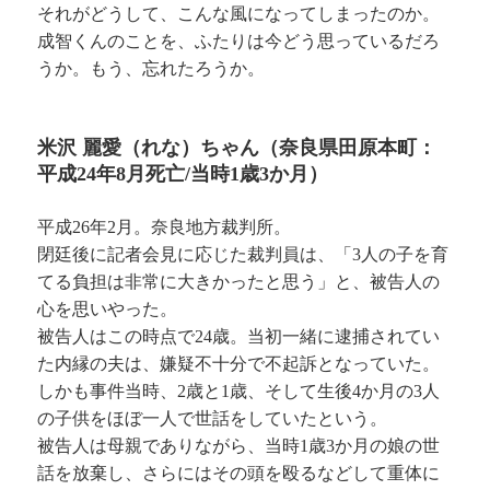
それがどうして、こんな風になってしまったのか。
成智くんのことを、ふたりは今どう思っているだろ
うか。もう、忘れたろうか。
米沢 麗愛（れな）ちゃん（奈良県田原本町：
平成24年8月死亡/当時1歳3か月）
平成26年2月。奈良地方裁判所。
閉廷後に記者会見に応じた裁判員は、「3人の子を育
てる負担は非常に大きかったと思う」と、被告人の
心を思いやった。
被告人はこの時点で24歳。当初一緒に逮捕されてい
た内縁の夫は、嫌疑不十分で不起訴となっていた。
しかも事件当時、2歳と1歳、そして生後4か月の3人
の子供をほぼ一人で世話をしていたという。
被告人は母親でありながら、当時1歳3か月の娘の世
話を放棄し、さらにはその頭を殴るなどして重体に