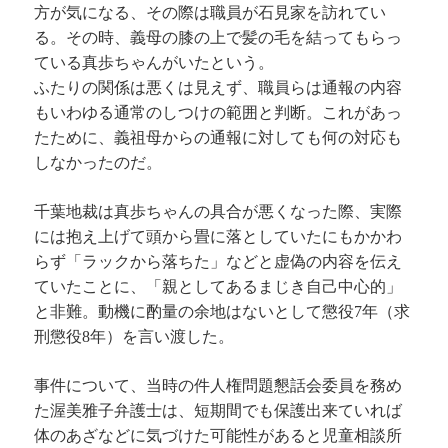
方が気になる、その際は職員が石見家を訪れてい
る。その時、義母の膝の上で髪の毛を結ってもらっ
ている真歩ちゃんがいたという。
ふたりの関係は悪くは見えず、職員らは通報の内容
もいわゆる通常のしつけの範囲と判断。これがあっ
たために、義祖母からの通報に対しても何の対応も
しなかったのだ。
千葉地裁は真歩ちゃんの具合が悪くなった際、実際
には抱え上げて頭から畳に落としていたにもかかわ
らず「ラックから落ちた」などと虚偽の内容を伝え
ていたことに、「親としてあるまじき自己中心的」
と非難。動機に酌量の余地はないとして懲役7年（求
刑懲役8年）を言い渡した。
事件について、当時の件人権問題懇話会委員を務め
た渥美雅子弁護士は、短期間でも保護出来ていれば
体のあざなどに気づけた可能性があると児童相談所