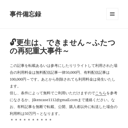
事件備忘録
メニュ
ーとウ
ィジェ
ット
🔓更生は、できません～ふたつ
の再犯重大事件～
この記事を転載あるいは参考にしたりリライトして利用された場
合の利用料金は無料配信記事一律50,000円、有料配信記事は
100,000円～です。あとから削除されても利用料金は発生いたし
ます。
但し、条件によって無料でご利用いただけますので
こちら
を参考
になさるか、jikencase1112@gmail.comまで連絡ください。な
お、有料記事を無断で転載、公開、購入者以外に転送した場合の
利用料は50万円～となります。
＊＊＊＊＊＊＊＊＊＊