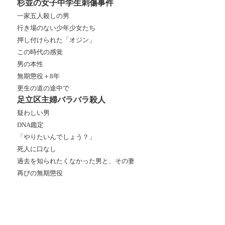
杉並の女子中学生刺傷事件
一家五人殺しの男
行き場のない少年少女たち
押し付けられた「オジン」
この時代の感覚
男の本性
無期懲役＋8年
更生の道の途中で
足立区主婦バラバラ殺人
疑わしい男
DNA鑑定
「やりたいんでしょう？」
死人に口なし
過去を知られたくなかった男と、その妻
再びの無期懲役