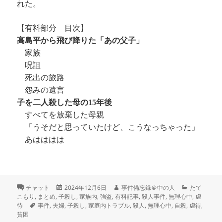
れた。
【有料部分 目次】
高島平から飛び降りた「あの父子」
家族
呪詛
死出の旅路
怨みの遺言
子を二人殺した母の15年後
すべてを放棄した母親
「うそだと思っていたけど、こうなっちゃった」
あはははは
フ
投
作
カ
チャット
2024年12月6日
事件備忘録＠中の人
たて
ォ
稿
成
テ
こもり
,
まとめ
,
子殺し
,
家族内
,
強盗
,
有料記事
,
殺人事件
,
無理心中
,
虐
ー
タ
日:
者
ゴ
待
事件
,
夫婦
,
子殺し
,
家庭内トラブル
,
殺人
,
無理心中
,
自殺
,
虐待
,
マ
グ
リ
貧困