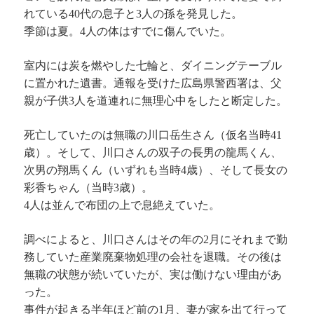
れている40代の息子と3人の孫を発見した。
季節は夏。4人の体はすでに傷んでいた。
室内には炭を燃やした七輪と、ダイニングテーブル
に置かれた遺書。通報を受けた広島県警西署は、父
親が子供3人を道連れに無理心中をしたと断定した。
死亡していたのは無職の川口岳生さん（仮名当時41
歳）。そして、川口さんの双子の長男の龍馬くん、
次男の翔馬くん（いずれも当時4歳）、そして長女の
彩香ちゃん（当時3歳）。
4人は並んで布団の上で息絶えていた。
調べによると、川口さんはその年の2月にそれまで勤
務していた産業廃棄物処理の会社を退職。その後は
無職の状態が続いていたが、実は働けない理由があ
った。
事件が起きる半年ほど前の1月、妻が家を出て行って