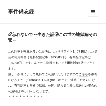
事件備忘録
メニュ
ーとウ
ィジェ
ット
🔓忘れないで～生きた証⑨この世の地獄編その
壱～
この記事を転載あるいは参考にしたりリライトして利用された場
合の利用料金は無料配信記事一律50,000円、有料配信記事は
100,000円～です。あとから削除されても利用料金は発生いたし
ます。
但し、条件によって無料でご利用いただけますので
こちら
を参考
になさるか、jikencase1112@gmail.comまで連絡ください。な
お、有料記事を無断で転載、公開、購入者以外に転送した場合の
利用料は50万円～となります。
＊＊＊＊＊＊＊＊＊＊