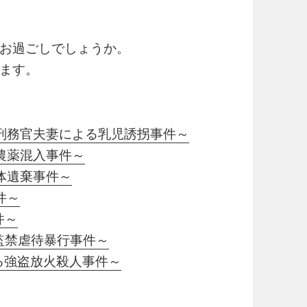
お過ごしでしょうか。
ます。
刑務官夫妻による乳児誘拐事件～
農薬混入事件～
体遺棄事件～
件～
件～
監禁虐待暴行事件～
娘による強盗放火殺人事件～