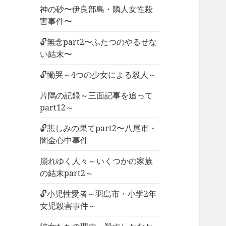
神の砂〜伊良部島・隣人女性殺
害事件〜
🔓無念part2〜ふたつのやるせな
い結末〜
🔓慟哭～4つの少女による殺人～
片隅の記録～三面記事を追って
part12～
🔓悲しみの果てpart2〜八尾市・
闇金心中事件
崩れゆく人々～いくつかの家族
の結末part2～
🔓小児性愛者～羽島市・小学2年
女児殺害事件～