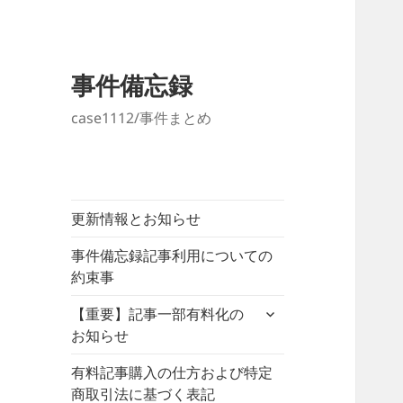
事件備忘録
case1112/事件まとめ
更新情報とお知らせ
事件備忘録記事利用についての
約束事
サ
【重要】記事一部有料化の
ブ
お知らせ
メ
ニ
有料記事購入の仕方および特定
ュ
商取引法に基づく表記