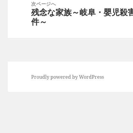
次ページへ
ョ
残念な家族～岐阜・嬰児殺
次
ン
件～
の
投
稿:
Proudly powered by WordPress