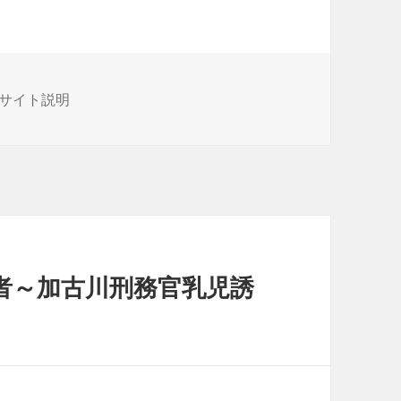
カ
サイト説明
テ
ゴ
リ
ー
者～加古川刑務官乳児誘