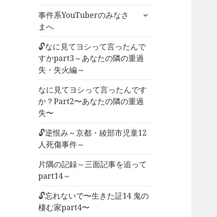
ー
サ
事件系YouTuberのみなさ
を
ブ
まへ
展
メ
開
ニ
🔓なに見てヨシって言ったんで
ュ
すかpart3～あなたの隣の重過
ー
失・失火編～
を
なに見てヨシって言ったんです
展
か？Part2〜あなたの隣の重過
開
失〜
🔓逆恨み～京都・綾部市児童12
人死傷事件～
片隅の記録～三面記事を追って
part14～
🔓忘れないで〜生きた証14 鬼の
棲む家part4〜