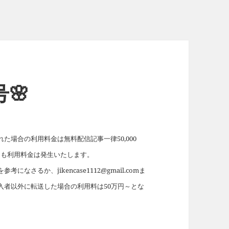
号🌸
場合の利用料金は無料配信記事一律50,000
れても利用料金は発生いたします。
を参考になさるか、jikencase1112@gmail.comま
入者以外に転送した場合の利用料は50万円～とな