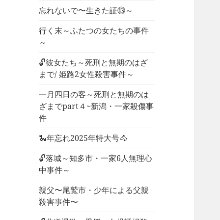
忘れないで〜生きた証⑬～
行く末～ふたつの女たちの事件
～
🔓彼女たち～死刑と無期のはざ
まで/ 姫路2女性殺害事件～
一月四日の客～死刑と無期のは
ざまでpart４~新潟・一家殺傷事
件
🐍年忘れ2025年特大号🐴
🔓落城～知多市・一家6人無理心
中事件～
親父〜尾鷲市・少年による父親
殺害事件〜