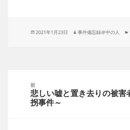
投
作
2021年1月23日
事件備忘録＠中の人
稿
成
日:
者
投
稿
前
悲しい嘘と置き去りの被害
ナ
前
拐事件～
ビ
の
ゲ
投
ー
稿:
シ