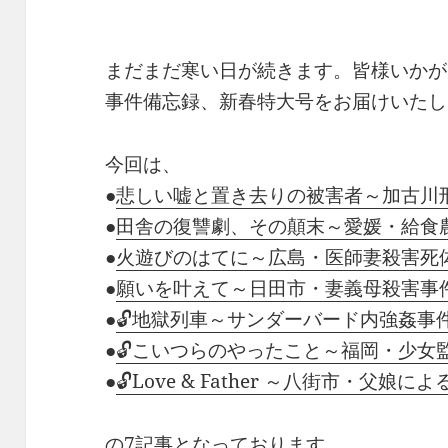
まだまだ寒い日が続きます。皆様いかが
事件備忘録、新春特大号をお届けいたし
今回は、
●
悲しい嘘と置き去りの被害者～加古川
●
田舎の復讐劇、その顛末～愛媛・給食
●
火遊びのはてに～広島・医師妻殺害死
●
願いを叶えて～日田市・妻義母殺害事
●
🔓地獄列車～サンダーバード内強姦事
●
🔓こいつらのやったこと～福岡・少女
●
🔓Love & Father ～八街市・父
の7記事となっております。