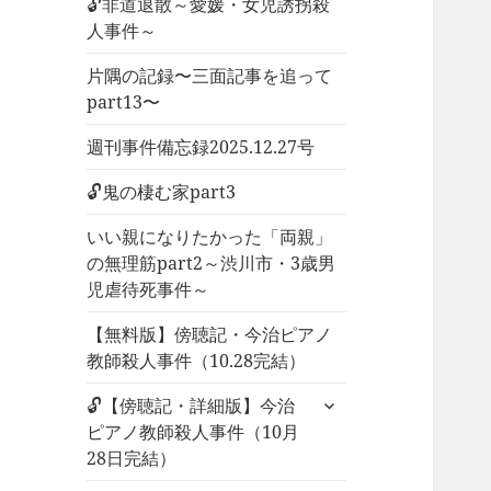
🔓非道退散～愛媛・女児誘拐殺
人事件～
片隅の記録〜三面記事を追って
part13〜
週刊事件備忘録2025.12.27号
🔓鬼の棲む家part3
いい親になりたかった「両親」
の無理筋part2～渋川市・3歳男
児虐待死事件～
【無料版】傍聴記・今治ピアノ
教師殺人事件（10.28完結）
サ
🔓【傍聴記・詳細版】今治
ブ
ピアノ教師殺人事件（10月
メ
28日完結）
ニ