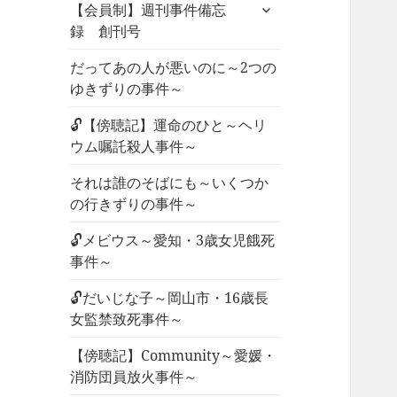
サ
ュ
【会員制】週刊事件備忘
ブ
ー
録 創刊号
メ
を
ニ
だってあの人が悪いのに～2つの
展
ュ
ゆきずりの事件～
開
ー
🔓【傍聴記】運命のひと～ヘリ
を
ウム嘱託殺人事件～
展
開
それは誰のそばにも～いくつか
の行きずりの事件～
🔓メビウス～愛知・3歳女児餓死
事件～
🔓だいじな子～岡山市・16歳長
女監禁致死事件～
【傍聴記】Community～愛媛・
消防団員放火事件～