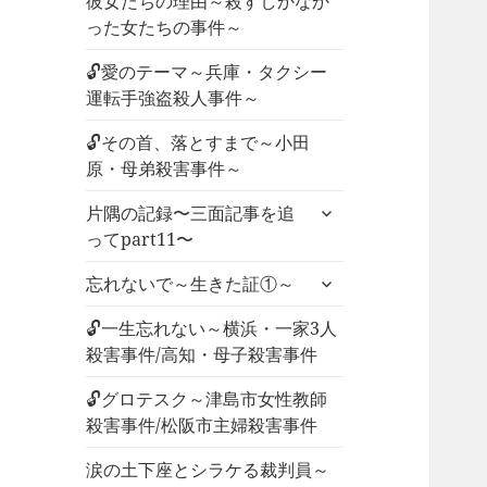
彼女たちの理由～殺すしかなか
った女たちの事件～
🔓愛のテーマ～兵庫・タクシー
運転手強盗殺人事件～
🔓その首、落とすまで～小田
原・母弟殺害事件～
サ
片隅の記録〜三面記事を追
ブ
ってpart11〜
メ
サ
ニ
忘れないで～生きた証①～
ブ
ュ
メ
🔓一生忘れない～横浜・一家3人
ー
ニ
殺害事件/高知・母子殺害事件
を
ュ
展
🔓グロテスク～津島市女性教師
ー
開
殺害事件/松阪市主婦殺害事件
を
展
涙の土下座とシラケる裁判員～
開