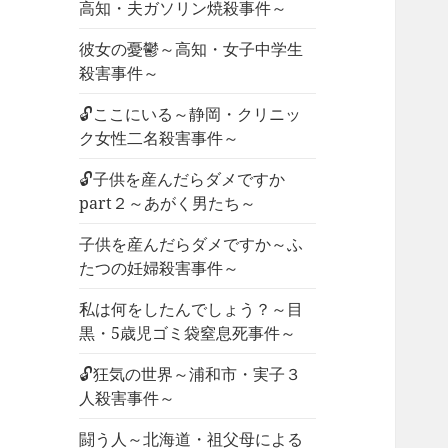
高知・夫ガソリン焼殺事件～
彼女の憂鬱～高知・女子中学生
殺害事件～
🔓ここにいる～静岡・クリニッ
ク女性二名殺害事件～
🔓子供を産んだらダメですか
part２～あがく男たち～
子供を産んだらダメですか～ふ
たつの妊婦殺害事件～
私は何をしたんでしょう？～目
黒・5歳児ゴミ袋窒息死事件～
🔓狂気の世界～浦和市・実子３
人殺害事件～
闘う人～北海道・祖父母による