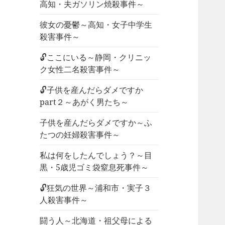
高知・夫ガソリン焼殺事件～
彼女の憂鬱～高知・女子中学生
殺害事件～
🔓ここにいる～静岡・クリニッ
ク女性二名殺害事件～
🔓子供を産んだらダメですか
part２～あがく男たち～
子供を産んだらダメですか～ふ
たつの妊婦殺害事件～
私は何をしたんでしょう？～目
黒・5歳児ゴミ袋窒息死事件～
🔓狂気の世界～浦和市・実子３
人殺害事件～
闘う人～北海道・祖父母による