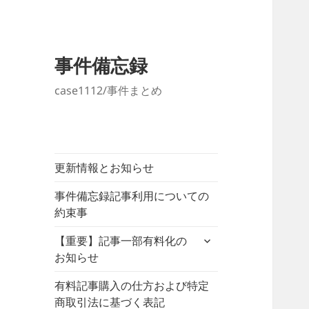
事件備忘録
case1112/事件まとめ
更新情報とお知らせ
事件備忘録記事利用についての
約束事
サ
【重要】記事一部有料化の
ブ
お知らせ
メ
ニ
有料記事購入の仕方および特定
ュ
商取引法に基づく表記