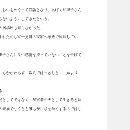
においをめぐって口論となり、あげく絵里子さん
らないようにしてきたという。
の居場所も知らなかった。
まれたのち富士見町の実家へ家族で同居してい
里子さんに良い感情を持っていないことを告げて
にもかかわらず、裁判ではっきりと、「妹より
る。
兄としてではなく、加害者の夫として生きると決
の親族でなくとも誰もが目頭を熱くするのではな