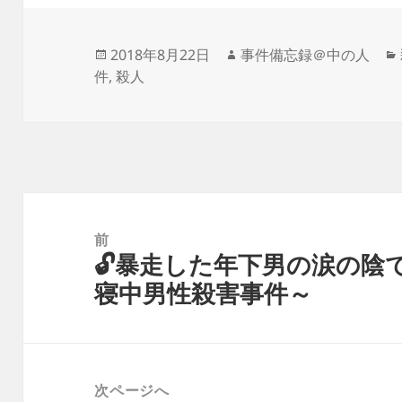
投
作
2018年8月22日
事件備忘録＠中の人
稿
成
件
,
殺人
日:
者
投
稿
前
🔓暴走した年下男の涙の陰
ナ
前
寝中男性殺害事件～
ビ
の
ゲ
投
ー
稿:
シ
次ページへ
ョ