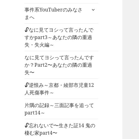
ー
サ
事件系YouTuberのみなさ
を
ブ
まへ
展
メ
開
ニ
🔓なに見てヨシって言ったんで
ュ
すかpart3～あなたの隣の重過
ー
失・失火編～
を
なに見てヨシって言ったんです
展
か？Part2〜あなたの隣の重過
開
失〜
🔓逆恨み～京都・綾部市児童12
人死傷事件～
片隅の記録～三面記事を追って
part14～
🔓忘れないで〜生きた証14 鬼の
棲む家part4〜