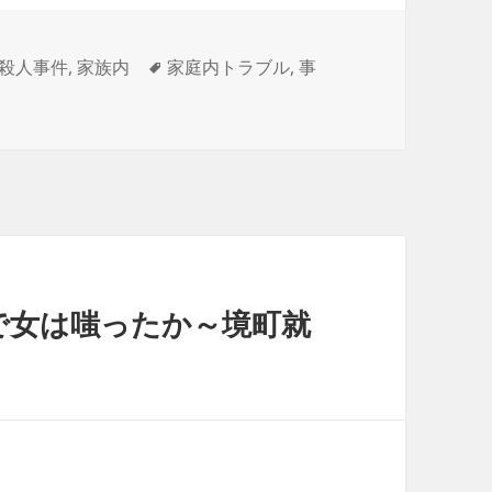
カ
タ
殺人事件
,
家族内
家庭内トラブル
,
事
テ
グ
ゴ
リ
ー
で女は嗤ったか～境町就