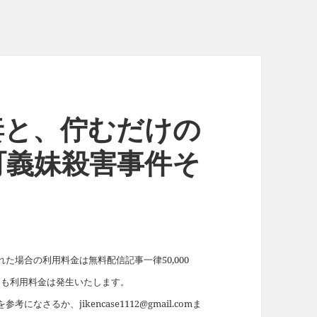
妻と、佇むだけの
町義妹殺害事件そ
場合の利用料金は無料配信記事一律50,000
れても利用料金は発生いたします。
を参考になさるか、jikencase1112@gmail.comま