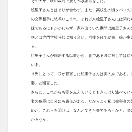
その夫が、咲の裁判で驚くべき証言をした。
絵里子さんとはそりが合わず、また、高校生の頃タバコの
の交際相手に怒鳴りこまれ、それ以来絵里子さんには関わ
妹であるにもかかわらず、家を出ていた期間は絵里子さん
咲とは専門学校時代に知り合い、同棲を経て結婚、娘が生
る。
絵里子さんが同居する以前から、妻である咲に対しては絵
いる。
Ｈ氏にとって、咲が殺害した絵里子さんは実の妹である。
妻」と断言した。
さらに、これからも妻を支えていくともきっぱり述べてい
妻の犯罪は自分にも責任がある、だからこそ私は被害者の
めた、これらを聞けば、なんとできた夫であろうかと、咲
かろうか。