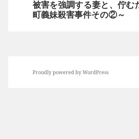
被害を強調する妻と、佇む
次
ン
町義妹殺害事件その②～
の
投
稿:
Proudly powered by WordPress