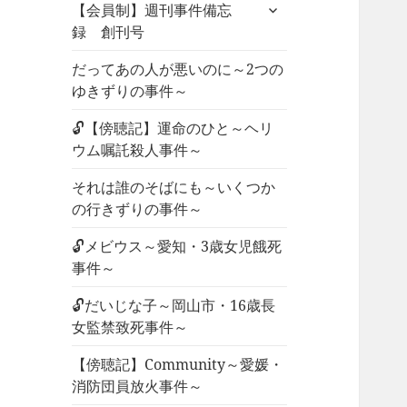
サ
ュ
【会員制】週刊事件備忘
ブ
ー
録 創刊号
メ
を
ニ
だってあの人が悪いのに～2つの
展
ュ
ゆきずりの事件～
開
ー
🔓【傍聴記】運命のひと～ヘリ
を
ウム嘱託殺人事件～
展
開
それは誰のそばにも～いくつか
の行きずりの事件～
🔓メビウス～愛知・3歳女児餓死
事件～
🔓だいじな子～岡山市・16歳長
女監禁致死事件～
【傍聴記】Community～愛媛・
消防団員放火事件～