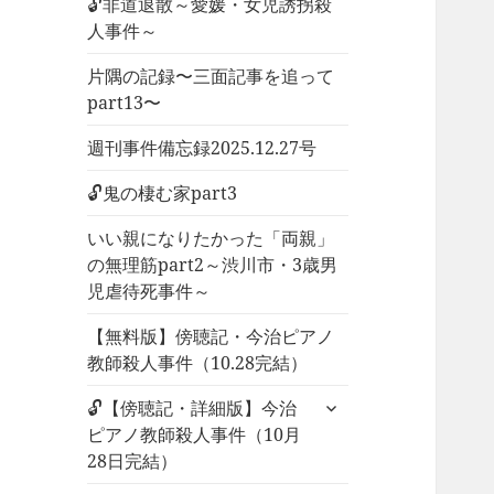
🔓非道退散～愛媛・女児誘拐殺
人事件～
片隅の記録〜三面記事を追って
part13〜
週刊事件備忘録2025.12.27号
🔓鬼の棲む家part3
いい親になりたかった「両親」
の無理筋part2～渋川市・3歳男
児虐待死事件～
【無料版】傍聴記・今治ピアノ
教師殺人事件（10.28完結）
サ
🔓【傍聴記・詳細版】今治
ブ
ピアノ教師殺人事件（10月
メ
28日完結）
ニ