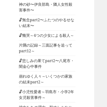
神の砂〜伊良部島・隣人女性殺
害事件〜
🔓無念part2〜ふたつのやるせな
い結末〜
🔓慟哭～4つの少女による殺人～
片隅の記録～三面記事を追って
part12～
🔓悲しみの果てpart2〜八尾市・
闇金心中事件
崩れゆく人々～いくつかの家族
の結末part2～
🔓小児性愛者～羽島市・小学2年
女児殺害事件～