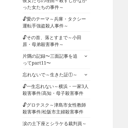
彼女たちの理由～殺すしかなか
った女たちの事件～
🔓愛のテーマ～兵庫・タクシー
運転手強盗殺人事件～
🔓その首、落とすまで～小田
原・母弟殺害事件～
サ
片隅の記録〜三面記事を追
ブ
ってpart11〜
メ
サ
ニ
忘れないで～生きた証①～
ブ
ュ
メ
🔓一生忘れない～横浜・一家3人
ー
ニ
殺害事件/高知・母子殺害事件
を
ュ
展
🔓グロテスク～津島市女性教師
ー
開
殺害事件/松阪市主婦殺害事件
を
展
涙の土下座とシラケる裁判員～
開