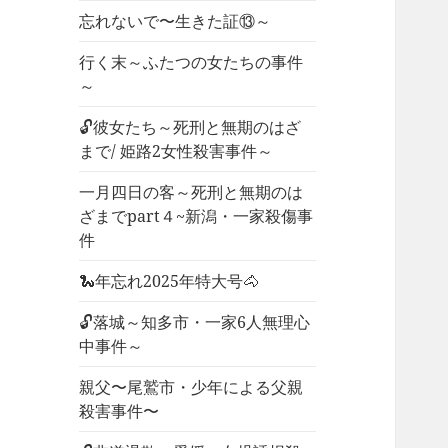
忘れないで〜生きた証⑬～
行く末～ふたつの女たちの事件
～
🔓彼女たち～死刑と無期のはざ
まで/ 姫路2女性殺害事件～
一月四日の客～死刑と無期のは
ざまでpart４~新潟・一家殺傷事
件
🐍年忘れ2025年特大号🐴
🔓落城～知多市・一家6人無理心
中事件～
親父〜尾鷲市・少年による父親
殺害事件〜