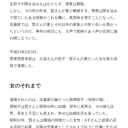
近所での聞き込みもはかどらず、捜査は難航。
しかし、その年の年末、賢さんが妻と離婚する。警察は聞き込み
で得ていたある情報がこれを機に、真実味を増すことになった。
近藤家では、賢さんの妻とそれ以外の家族との折り合いが悪かっ
たというのだ。事件の前日にも、大声で怒鳴りあう声が近所に漏
れ聞こえていた。
平成15年2月3日。
県警捜査本部は、久栄さんの息子・賢さんの妻だった女を殺人容
疑で逮捕した。
女のそれまで
逮捕されたのは、近藤家の嫁だった南満智子（当時57歳）。
満智子は賢さんと昭和43年に結婚、翌年に長男を、その後も次
男、長女と子宝にも恵まれ、幸せな結婚生活を送っていた。
昭和52年、賢さんは職場の同僚だった女性・A子さんと総菜の店
を共同で起業、以降自営業者としてそれまで以上に仕事に打ち込