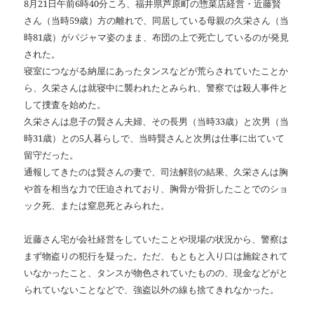
8月21日午前6時40分ころ、福井県芦原町の惣菜店経営・近藤賢
さん（当時59歳）方の離れで、同居している母親の久栄さん（当
時81歳）がパジャマ姿のまま、布団の上で死亡しているのが発見
された。
寝室につながる納屋にあったタンスなどが荒らされていたことか
ら、久栄さんは就寝中に襲われたとみられ、警察では殺人事件と
して捜査を始めた。
久栄さんは息子の賢さん夫婦、その長男（当時33歳）と次男（当
時31歳）との5人暮らしで、当時賢さんと次男は仕事に出ていて
留守だった。
通報してきたのは賢さんの妻で、司法解剖の結果、久栄さんは胸
や首を相当な力で圧迫されており、胸骨が骨折したことでのショ
ック死、または窒息死とみられた。
近藤さん宅が会社経営をしていたことや現場の状況から、警察は
まず物盗りの犯行を疑った。ただ、もともと入り口は施錠されて
いなかったこと、タンスが物色されていたものの、現金などがと
られていないことなどで、強盗以外の線も捨てきれなかった。