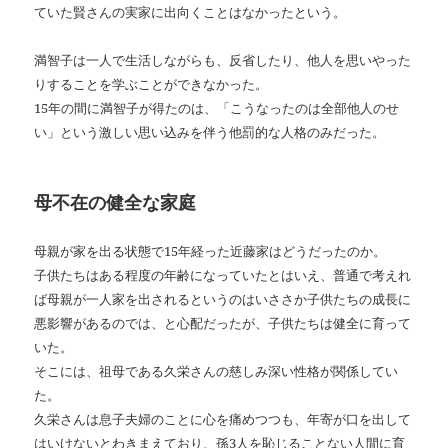
ていた賢さんの実家に出向くことはなかったという。
満智子は一人で生活しながらも、反省したり、他人を思いやった
りすることを学ぶことができなかった。
15年の間に満智子が得たのは、「こうなったのは全部他人のせ
い」という激しい思い込みを伴う他罰的な人格のみだった。
母不在の健全な家庭
母親が家を出る状態で15年経った近藤家はどうだったのか。
子供たちはある程度の年齢になっていたとはいえ、普通で考えれ
ば母親が一人家を出されるというのはいささか子供たちの成長に
悪影響があるのでは、と心配だったが、子供たちは健全に育って
いた。
そこには、祖母である久栄さんの慈しみ深い性格が関係してい
た。
久栄さんは息子夫婦のことに心を痛めつつも、年寄が口を出して
はいけないとわきまえており、孫3人を恥じることない人間に育