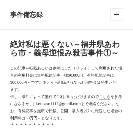
事件備忘録
メニュ
ーとウ
ィジェ
ット
絶対私は悪くない～福井県あわ
ら市・義母逆恨み殺害事件①～
この記事を転載あるいは参考にしたりリライトして利用された場
合の利用料金は無料配信記事一律50,000円、有料配信記事は
100,000円～です。あとから削除されても利用料金は発生いたし
ます。
但し、条件によって無料でご利用いただけますので
こちら
を参考
になさるか、jikencase1112@gmail.comまで連絡ください。な
お、有料記事を無断で転載、公開、購入者以外に転送した場合の
利用料は50万円～となります。
＊＊＊＊＊＊＊＊＊＊