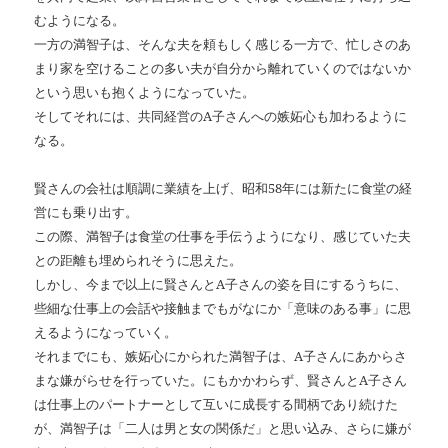
むようになる。
一方の満智子は、そんな夫を頼もしく感じる一方で、忙しさのあ
まり家を空けることの多い夫が自分から離れていくのではないか
という思いも抱くようになっていた。
そしてそれには、共同経営のA子さんへの嫉妬心も加わるように
なる。
賢さんの会社は順調に業績を上げ、昭和58年には新たに食堂の経
営にも乗り出す。
この際、満智子は食堂の仕事を手伝うようになり、感じていた夫
との距離も埋められそうに思えた。
しかし、今まで以上に賢さんとA子さんの姿を目にするうちに、
些細な仕事上の会話や接触までもがなにか「意味のある事」に思
えるようになっていく。
それまでにも、嫉妬心にかられた満智子は、A子さんにあからさ
まな嫌がらせを行っていた。にもかかわらず、賢さんとA子さん
は仕事上のパートナーとして互いに成長する間柄であり続けた
が、満智子は「二人は男と女の関係だ」と思い込み、さらに嫌が