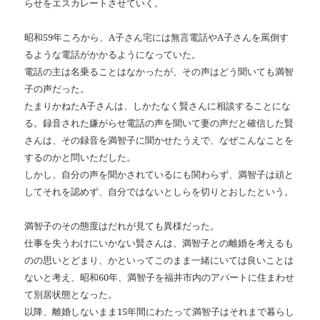
らせをエスカレートさせていく。
昭和59年ころから、A子さん宅には無言電話やA子さんを罵倒す
るような電話がかかるようになっていた。
電話の主は名乗ることはなかったが、その声はどう聞いても満智
子の声だった。
たまりかねたA子さんは、しかたなく賢さんに相談することにな
る。録音された嫌がらせ電話の声を聞いて妻の声だと確信した賢
さんは、その録音を満智子に聞かせたうえで、なぜこんなことを
するのかと問いただした。
しかし、自分の声を聞かされているにも関わらず、満智子は頑と
してそれを認めず、自分ではないとしらを切りとおしたという。
満智子のその態度はだれが見ても異様だった。
仕事を失うわけにいかない賢さんは、満智子との離婚を考えるも
のの思いとどまり、かといってこのまま一緒にいては良いことは
ないと考え、昭和60年、満智子を福井市内のアパートに住まわせ
て別居状態となった。
以降、離婚しないまま15年間にわたって満智子はそれまで暮らし