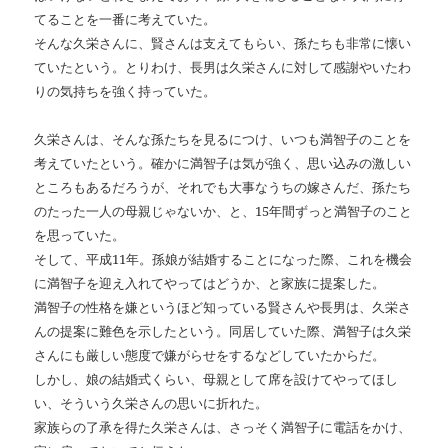
てることを一番に考えていた。
そんな久栄さんに、賢さんは支えてもらい、孫たちも非常に懐い
ていたという。とりわけ、長男は久栄さんに対して感謝やいたわ
りの気持ちを強く持っていた。
久栄さんは、そんな孫たちを見るにつけ、いつも満智子のことを
考えていたという。確かに満智子は気が強く、思い込みの激しい
ところもあるだろうが、それでも大事なうちの嫁さんだ、孫たち
のたった一人の母親じゃないか、と、15年間ずっと満智子のこと
を思っていた。
そして、平成11年。孫娘が結婚することになった際、これを機会
に満智子を迎え入れてやってはどうか、と家族に提案した。
満智子の性格を嫌というほど知っている賢さんや長男は、久栄さ
んの提案に難色を示したという。同居していた際、満智子は久栄
さんにも厳しい態度で嫌がらせをするなどしていたからだ。
しかし、娘の結婚式くらい、母親として席を設けてやってほし
い、そういう久栄さんの思いに折れた。
家族らの了承を得た久栄さんは、さっそく満智子に電話をかけ、