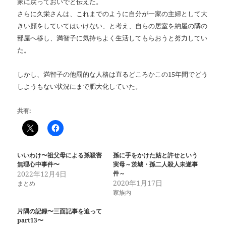
家に戻っておいでと伝えた。
さらに久栄さんは、これまでのように自分が一家の主婦として大
きい顔をしていてはいけない、と考え、自らの居室を納屋の隣の
部屋へ移し、満智子に気持ちよく生活してもらおうと努力してい
た。
しかし、満智子の他罰的な人格は直るどころかこの15年間でどう
しようもない状況にまで肥大化していた。
共有:
いいわけ〜祖父母による孫殺害
孫に手をかけた姑と許せという
無理心中事件〜
実母～茨城・孫二人殺人未遂事
2022年12月4日
件～
2020年1月17日
まとめ
家族内
片隅の記録〜三面記事を追って
part13〜