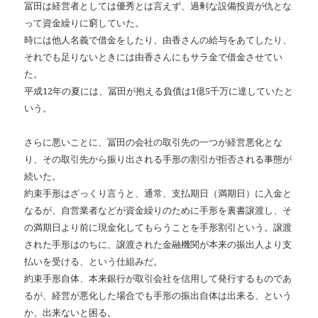
冨田は経営者としては優秀とは言えず、過剰な設備投資が仇とな
って資金繰りに窮していた。
時には他人名義で借金をしたり、由香さんの給与をあてしたり、
それでも足りないときには由香さんにもサラ金で借金させてい
た。
平成12年の夏には、冨田が抱える負債は1億5千万に達していたと
いう。
さらに悪いことに、冨田の会社の取引先の一つが経営悪化とな
り、その取引先から振り出される手形の割引が拒否される事態が
続いた。
約束手形はざっくり言うと、通常、支払期日（満期日）に入金と
なるが、自営業者などが資金繰りのために手形を裏書譲渡し、そ
の満期日より前に現金化してもらうことを手形割引という。譲渡
された手形はのちに、譲渡された金融機関が本来の振出人より支
払いを受ける、という仕組みだ。
約束手形自体、本来銀行が取引会社を信用して発行するものであ
るが、経営が悪化した場合でも手形の振出自体は出来る、という
か、出来ないと困る。