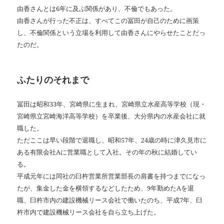
由香さんとは6年に及ぶ関係があり、不倫でもあった。
由香さんが行った不正は、すべてこの冨田が自己のために画策
し、不倫関係という立場を利用して由香さんにやらせたことだっ
たのだ。
ふたりのそれまで
冨田は昭和33年、宮崎県に生まれ、宮崎県立水産高等学校（現・
宮崎県立宮崎海洋高等学校）を卒業後、大分県内の水産会社に就
職した。
ただここは早い段階で退職し、昭和57年、24歳の時に津久見市に
ある有限会社Aに営業職として入社。その年の秋に結婚してい
る。
平成元年には同社の臼杵営業所営業部長の肩書を持つまでになっ
たが、集金した金を横領するなどしたため、9年勤めたAを退
職、臼杵市内の建設機械リース会社で働いたのち、平成7年、臼
杵市内で建設機械リース会社を自ら立ち上げた。