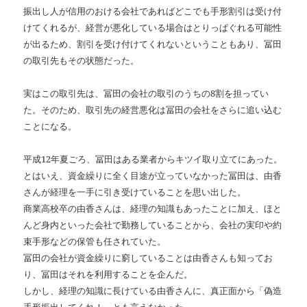
振出し人が信用のおける会社であればどこでも手形割引は受け付
けてくれるが、経営が悪化している場合はとりっぱぐれる可能性
が出るため、割引を受け付けてくれないということもあり、冨田
の取引先もその状態だった。
実はこの取引先は、冨田の会社の取引のうちの8割を担ってい
た。そのため、取引先の経営悪化は冨田の会社をさらに追い込む
ことになる。
平成12年夏ごろ、冨田はある業者からキツイ取り立てにあった。
とはいえ、資金繰りに全く目途が立っていなかった冨田は、由香
さんが経理を一手に引き受けていることを思い出した。
商業高校卒の由香さんは、経理の知識もあったことに加え、ほと
んど身内といった会社で勤務していることから、会社の実印や約
束手形などの保管も任されていた。
冨田の会社が資金繰りに窮していることは由香さんも知ってお
り、冨田はそれを利用することを企んだ。
しかし、経理の知識に長けている由香さんに、真正面から「偽造