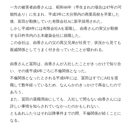
一方の被害者由香さんは、昭和46年（早生まれの場合は47年の可
能性あり）に生まれ、平成3年に大分県内の商業高校を卒業した
後、富田が勤務していた有限会社Aに新卒採用された。
しかし平成8年には有限会社Aを退職し、由香さんの実父が勤務
する臼杵市内の土木建築会社に就職した。
この会社は、由香さんの父の異父兄弟が社長で、状況から見ても
親戚関係としてうまく付き合っていたことが窺われる。
由香さんと冨田は、由香さんが入社したことがきっかけで知り合
い、その後平成6年ごろに不倫関係となった。
不倫関係となったとされる平成6年には、冨田はすでにA社を退
職して数年経っているため、なんらかのきっかけで再会したので
あろう。
また、冨田の退職理由にしても、入社して間もない由香さんには
詳しい事情を知らされていなかったのかもしれない。
ともあれふたりはそれ以降事件までの間、不倫関係が続くことに
なる。