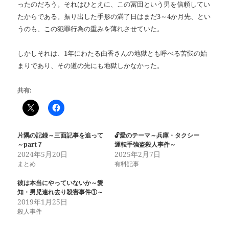
ったのだろう。それはひとえに、この冨田という男を信頼してい
たからである。振り出した手形の満了日はまだ3～4か月先、とい
うのも、この犯罪行為の重みを薄れさせていた。
しかしそれは、1年にわたる由香さんの地獄とも呼べる苦悩の始
まりであり、その道の先にも地獄しかなかった。
共有:
片隅の記録～三面記事を追って
🔓愛のテーマ～兵庫・タクシー
～part７
運転手強盗殺人事件～
2024年5月20日
2025年2月7日
まとめ
有料記事
彼は本当にやっていないか～愛
知・男児連れ去り殺害事件①～
2019年1月25日
殺人事件