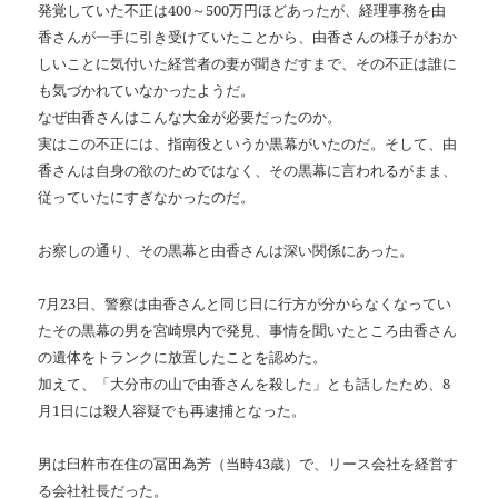
発覚していた不正は400～500万円ほどあったが、経理事務を由
香さんが一手に引き受けていたことから、由香さんの様子がおか
しいことに気付いた経営者の妻が聞きだすまで、その不正は誰に
も気づかれていなかったようだ。
なぜ由香さんはこんな大金が必要だったのか。
実はこの不正には、指南役というか黒幕がいたのだ。そして、由
香さんは自身の欲のためではなく、その黒幕に言われるがまま、
従っていたにすぎなかったのだ。
お察しの通り、その黒幕と由香さんは深い関係にあった。
7月23日、警察は由香さんと同じ日に行方が分からなくなってい
たその黒幕の男を宮崎県内で発見、事情を聞いたところ由香さん
の遺体をトランクに放置したことを認めた。
加えて、「大分市の山で由香さんを殺した」とも話したため、8
月1日には殺人容疑でも再逮捕となった。
男は臼杵市在住の冨田為芳（当時43歳）で、リース会社を経営す
る会社社長だった。