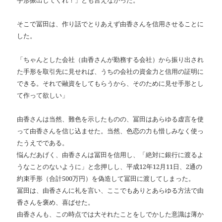
手形振出してくれ！」とも言えなかった。
そこで冨田は、作り話でとりあえず由香さんを信用させることに
した。
「ちゃんとした会社（由香さんが勤務する会社）から振り出され
た手形を取引先に見せれば、うちの会社の資金力と信用の証明に
できる。それで融資をしてもらうから、そのために見せ手形とし
て作って欲しい」
由香さんは当然、難色を示したものの、冨田はあらゆる虚言を使
って由香さんを信じ込ませた。当然、色恋の力も惜しみなく使っ
たうえでである。
悩んだあげく、由香さんは冨田を信用し、「絶対に銀行に渡るよ
うなことのないように」と念押しし、平成12年12月11日、2通の
約束手形（合計500万円）を偽造して冨田に渡してしまった。
冨田は、由香さんに礼を言い、ここでもありとあらゆる方法で由
香さんを褒め、喜ばせた。
由香さんも、この時点では大それたことをしでかした意識は薄か