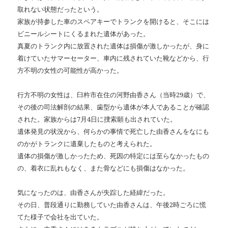
取れない状態だったという。
家族が持参した車のスペアキーでトランクを開けると、そこには
ビニールシートにくるまれた遺体があった。
真夏のトランク内に放置された遺体は損傷が激しかったが、身に
着けていたサマーセーター、車内に残されていた靴などから、行
方不明の女性の可能性が高かった。
行方不明の女性は、臼杵市在住の河野由香さん（当時29歳）で、
その後の司法解剖の結果、歯型から遺体が本人であることが確認
された。家族からは7月4日に捜索願も出されていた。
遺体発見の状況から、何らかの事情で死亡した由香さんをなにも
のかがトランクに遺棄したものと考えられた。
遺体の損傷が激しかったため、死因の特定には至らなかったもの
の、着衣に乱れもなく、また骨などにも損傷はなかった。
気になったのは、由香さんが失踪した経緯だった。
その日、普段通りに勤務していた由香さんは、午後2時ごろに慌
てた様子で会社を出ていた。