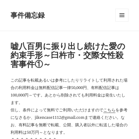
事件備忘録
メニュ
ーとウ
ィジェ
ット
嘘八百男に振り出し続けた愛の
約束手形～臼杵市・交際女性殺
害事件①～
この記事を転載あるいは参考にしたりリライトして利用された場
合の利用料金は無料配信記事一律50,000円、有料配信記事は
100,000円～です。あとから削除されても利用料金は発生いたし
ます。
但し、条件によって無料でご利用いただけますので
こちら
を参考
になさるか、jikencase1112@gmail.comまで連絡ください。な
お、有料記事を無断で転載、公開、購入者以外に転送した場合の
利用料は50万円～となります。