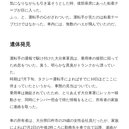
気になりながらも引き返そうとした時、後部座席にあった粘着テ
ープが目に入った。
ふっ、と、運転手の心がざわついた。運転手が見たのは粘着テー
プだけではなかった。車内には、無数のハエが飛んでいたのだ。
遺体発見
運転手の通報で駆け付けた大分東署員は、乗用車の後部に回って
ため息をついた。臭う。明らかな異臭がトランクから漂ってい
た。
時期は7月下旬、タクシー運転手によればすでに10日ほどここに
停まっていたというから、事態の見当はついていた。
乗用車は施錠されていたため、とりあえず大分東署にレッカー移
動させ、同時にナンバー照会で得た情報をもとに、所有者の家族
に連絡を取った。
車の所有者は、大分県臼杵市の29歳の女性会社員だったが、家族
によれば7月2日の午後2時ころに勤務先を車で出て以降、連絡が