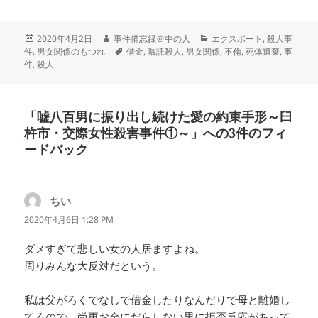
投
作
カ
2020年4月2日
事件備忘録＠中の人
エクスポート
,
殺人事
稿
成
タ
テ
件
,
男女関係のもつれ
借金
,
嘱託殺人
,
男女関係
,
不倫
,
死体遺棄
,
事
日:
者
グ
ゴ
件
,
殺人
リ
ー
「嘘八百男に振り出し続けた愛の約束手形～臼
杵市・交際女性殺害事件①～」への3件のフィ
ードバック
ちい
よ
り:
2020年4月6日 1:28 PM
ダメすぎて悲しい女の人居ますよね。
周りみんな大反対だという。
私は父がろくでなしで借金したりなんだりで母と離婚し
てるので、尚更お金にだらしない男に拒否反応があって