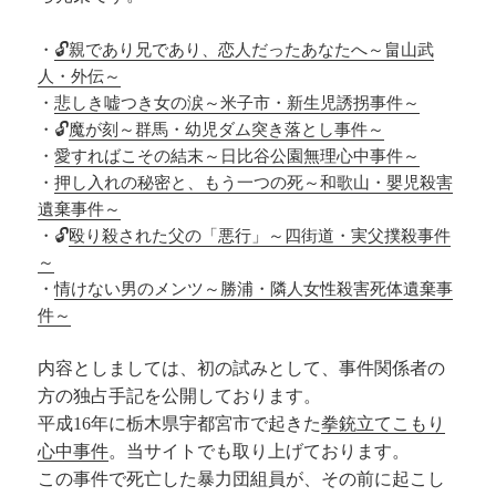
・
🔓親であり兄であり、恋人だったあなたへ～畠山武
人・外伝～
・
悲しき嘘つき女の涙～米子市・新生児誘拐事件～
・🔓
魔が刻～群馬・幼児ダム突き落とし事件～
・
愛すればこその結末～日比谷公園無理心中事件～
・
押し入れの秘密と、もう一つの死～和歌山・嬰児殺害
遺棄事件～
・🔓
殴り殺された父の「悪行」～四街道・実父撲殺事件
～
・
情けない男のメンツ～勝浦・隣人女性殺害死体遺棄事
件～
内容としましては、初の試みとして、事件関係者の
方の独占手記を公開しております。
平成16年に栃木県宇都宮市で起きた
拳銃立てこもり
心中事件
。当サイトでも取り上げております。
この事件で死亡した暴力団組員が、その前に起こし