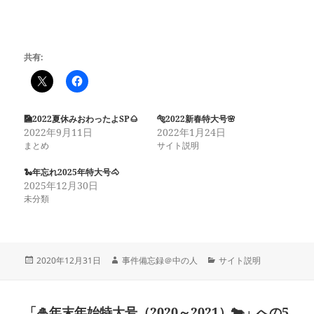
共有:
🎑2022夏休みおわったよSP🌰
🐅2022新春特大号🌸
2022年9月11日
2022年1月24日
まとめ
サイト説明
🐍年忘れ2025年特大号🐴
2025年12月30日
未分類
投
作
カ
2020年12月31日
事件備忘録＠中の人
サイト説明
稿
成
テ
日:
者
ゴ
リ
「🎍年末年始特大号（2020～2021）🐄」への5
ー