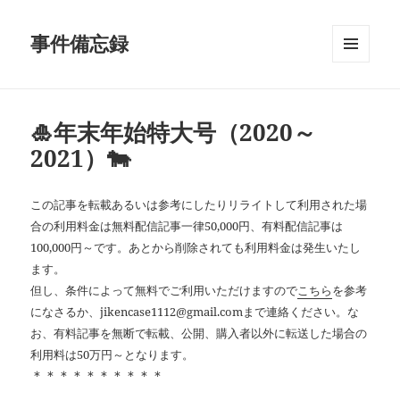
事件備忘録
メニュ
ーとウ
ィジェ
ット
🎍年末年始特大号（2020～
2021）🐄
この記事を転載あるいは参考にしたりリライトして利用された場
合の利用料金は無料配信記事一律50,000円、有料配信記事は
100,000円～です。あとから削除されても利用料金は発生いたし
ます。
但し、条件によって無料でご利用いただけますので
こちら
を参考
になさるか、jikencase1112@gmail.comまで連絡ください。な
お、有料記事を無断で転載、公開、購入者以外に転送した場合の
利用料は50万円～となります。
＊＊＊＊＊＊＊＊＊＊