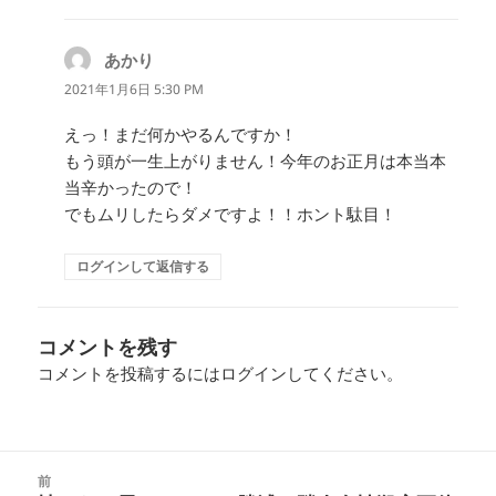
あかり
よ
り:
2021年1月6日 5:30 PM
えっ！まだ何かやるんですか！
もう頭が一生上がりません！今年のお正月は本当本
当辛かったので！
でもムリしたらダメですよ！！ホント駄目！
ログインして返信する
コメントを残す
コメントを投稿するには
ログイン
してください。
投
前
稿