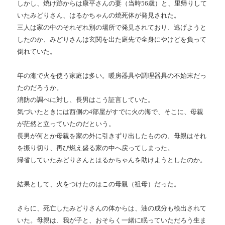
しかし、焼け跡からは康平さんの妻（当時56歳）と、里帰りして
いたみどりさん、はるかちゃんの焼死体が発見された。
三人は家の中のそれぞれ別の場所で発見されており、逃げようと
したのか、みどりさんは玄関を出た庭先で全身にやけどを負って
倒れていた。
年の瀬で火を使う家庭は多い。暖房器具や調理器具の不始末だっ
たのだろうか。
消防の調べに対し、長男はこう証言していた。
気づいたときには西側の4部屋がすでに火の海で、そこに、母親
が茫然と立っていたのだという。
長男が何とか母親を家の外に引きずり出したものの、母親はそれ
を振り切り、再び燃え盛る家の中へ戻ってしまった。
帰省していたみどりさんとはるかちゃんを助けようとしたのか。
結果として、火をつけたのはこの母親（祖母）だった。
さらに、死亡したみどりさんの体からは、油の成分も検出されて
いた。母親は、我が子と、おそらく一緒に眠っていただろう生ま