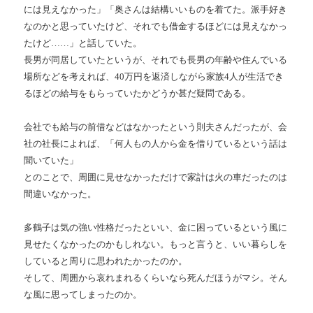
には見えなかった」「奥さんは結構いいものを着てた。派手好き
なのかと思っていたけど、それでも借金するほどには見えなかっ
たけど……」と話していた。
長男が同居していたというが、それでも長男の年齢や住んでいる
場所などを考えれば、40万円を返済しながら家族4人が生活でき
るほどの給与をもらっていたかどうか甚だ疑問である。
会社でも給与の前借などはなかったという則夫さんだったが、会
社の社長によれば、「何人もの人から金を借りているという話は
聞いていた」
とのことで、周囲に見せなかっただけで家計は火の車だったのは
間違いなかった。
多鶴子は気の強い性格だったといい、金に困っているという風に
見せたくなかったのかもしれない。もっと言うと、いい暮らしを
していると周りに思われたかったのか。
そして、周囲から哀れまれるくらいなら死んだほうがマシ。そん
な風に思ってしまったのか。