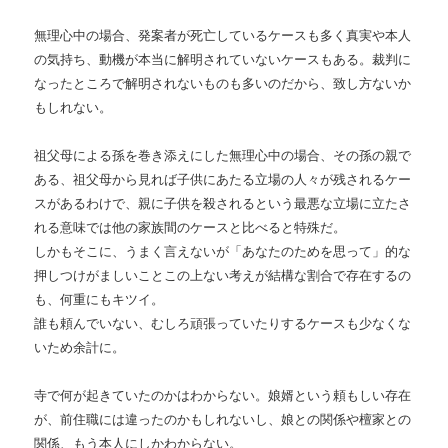
無理心中の場合、発案者が死亡しているケースも多く真実や本人
の気持ち、動機が本当に解明されていないケースもある。裁判に
なったところで解明されないものも多いのだから、致し方ないか
もしれない。
祖父母による孫を巻き添えにした無理心中の場合、その孫の親で
ある、祖父母から見れば子供にあたる立場の人々が残されるケー
スがあるわけで、親に子供を殺されるという最悪な立場に立たさ
れる意味では他の家族間のケースと比べると特殊だ。
しかもそこに、うまく言えないが「あなたのためを思って」的な
押しつけがましいことこの上ない考えが結構な割合で存在するの
も、何重にもキツイ。
誰も頼んでいない、むしろ頑張っていたりするケースも少なくな
いため余計に。
寺で何が起きていたのかはわからない。娘婿という頼もしい存在
が、前住職には違ったのかもしれないし、娘との関係や檀家との
関係、もう本人にしかわからない。