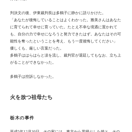
判決文の後、伊東裁判長は多鶴子に静かに語りかけた。
「あなたが後悔していることはよくわかった。雅美さんはあなた
に育てられて幸せに育っていた。たとえ不幸な境遇に置かれて
も、自分の力で幸せになろうと努力できたはず。あなたはその可
能性を奪ったということを考え、もう一度後悔してください」
優しくも、厳しい言葉だった。
多鶴子ははらはらと涙を流し、裁判官が退廷してもなお、立ち上
がることができなかった。
多鶴子は控訴しなかった。
火を放つ祖母たち
栃木の事件
平成5年12月30日。その家には、東京から里帰りした娘と、その