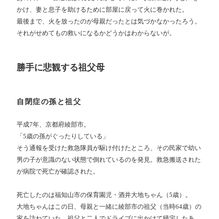
かけ、妻と息子を助けるために部屋に戻って火に巻かれた。
最後まで、火を放ったのが母親だったとは気づかなかったろう。
それがせめてもの救いになるかどうかはわからないが。
勝手に悲観する祖父母
自閉症の孫と祖父
平成7年、京都府綾部市。
「5歳の孫がぐったりしている」
そう通報を受けた救急隊員が駆け付けたところ、その民家で幼い
男の子が意識のない状態で倒れているのを発見。救急搬送された
が病院で死亡が確認された。
死亡したのは福知山市の保育園児・酒井大地ちゃん（5歳）。
大地ちゃんはこの日、母親と一緒に綾部市の祖父（当時64歳）の
家を訪ねていた。祖父と二人でドライブに出かけて帰宅したあ