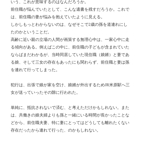
いう、これが意味するのはなんだろうか。
前住職が悩んでいたとして、こんな遺書を残すだろうか。これで
は、前住職の妻が悩みを抱えていたように見える。
しかしもっとわからないのは、なぜそこで2歳の孫を道連れにし
たのかということだ。
高齢に近い親の立場の人間が画策する無理心中は、一家心中に走
る傾向がある。例えばこの中に、前住職の子どもが含まれていた
ならばまだわかるが、当時同居していた現住職（娘婿）と妻であ
る娘、そして三女の存在もあったにも関わらず、前住職と妻は孫
を連れて行ってしまった。
犯行は、出張で娘が家を空け、娘婿が外出するためJR米原駅へ三
女が送っていったその隙に行われた。
単純に、抵抗されないで済む、と考えただけかもしれない。また
は、共働きの娘夫婦よりも孫と一緒にいる時間が長かったことな
どから、前住職夫妻、特に妻にとってはどうしても離れたくない
存在だったから連れて行った、のかもしれない。