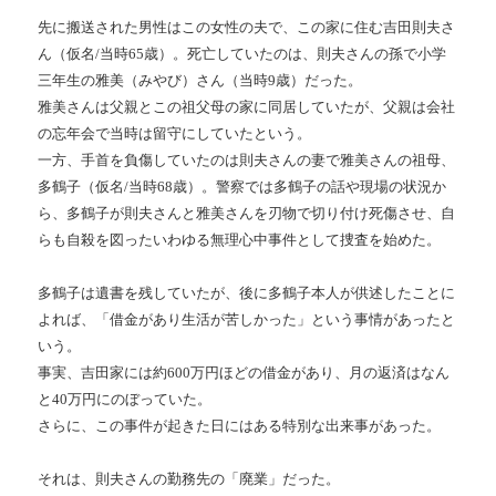
先に搬送された男性はこの女性の夫で、この家に住む吉田則夫さ
ん（仮名/当時65歳）。死亡していたのは、則夫さんの孫で小学
三年生の雅美（みやび）さん（当時9歳）だった。
雅美さんは父親とこの祖父母の家に同居していたが、父親は会社
の忘年会で当時は留守にしていたという。
一方、手首を負傷していたのは則夫さんの妻で雅美さんの祖母、
多鶴子（仮名/当時68歳）。警察では多鶴子の話や現場の状況か
ら、多鶴子が則夫さんと雅美さんを刃物で切り付け死傷させ、自
らも自殺を図ったいわゆる無理心中事件として捜査を始めた。
多鶴子は遺書を残していたが、後に多鶴子本人が供述したことに
よれば、「借金があり生活が苦しかった」という事情があったと
いう。
事実、吉田家には約600万円ほどの借金があり、月の返済はなん
と40万円にのぼっていた。
さらに、この事件が起きた日にはある特別な出来事があった。
それは、則夫さんの勤務先の「廃業」だった。