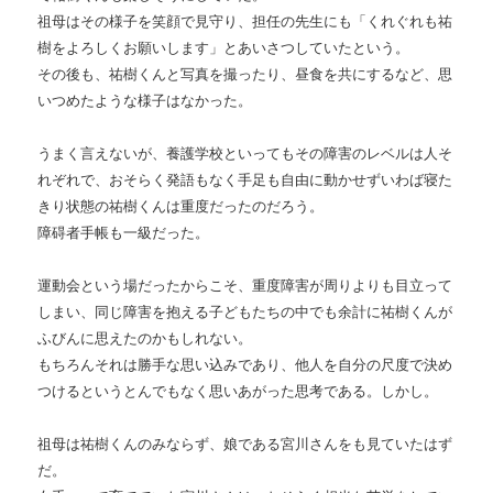
祖母はその様子を笑顔で見守り、担任の先生にも「くれぐれも祐
樹をよろしくお願いします」とあいさつしていたという。
その後も、祐樹くんと写真を撮ったり、昼食を共にするなど、思
いつめたような様子はなかった。
うまく言えないが、養護学校といってもその障害のレベルは人そ
れぞれで、おそらく発語もなく手足も自由に動かせずいわば寝た
きり状態の祐樹くんは重度だったのだろう。
障碍者手帳も一級だった。
運動会という場だったからこそ、重度障害が周りよりも目立って
しまい、同じ障害を抱える子どもたちの中でも余計に祐樹くんが
ふびんに思えたのかもしれない。
もちろんそれは勝手な思い込みであり、他人を自分の尺度で決め
つけるというとんでもなく思いあがった思考である。しかし。
祖母は祐樹くんのみならず、娘である宮川さんをも見ていたはず
だ。