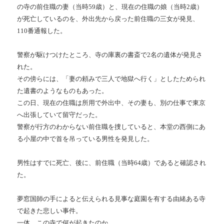
の寺の前住職の妻（当時59歳）と、現在の住職の娘（当時2歳）
が死亡しているのを、外出先から戻った前住職の三女が発見、
110番通報した。
警察が駆けつけたところ、寺の庫裏の書斎で2名の遺体が発見さ
れた。
その傍らには、「妻の頼みで三人で地獄へ行く」としたためられ
た遺書のようなものもあった。
この日、現在の住職は所用で外出中、その妻も、別の仕事で東京
へ出張していて留守だった。
警察が行方のわからない前住職を捜していると、本堂の西側にあ
る小屋の中で首を吊っている男性を発見した。
男性はすでに死亡、後に、前住職（当時64歳）であると確認され
た。
夢窓国師の手によると伝えられる見事な庭園を有する由緒ある寺
で起きた悲しい事件。
一体、この寺で何が起きたのか。