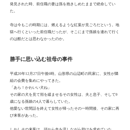
発見された時、前住職の妻は孫を抱きしめたままで絶命してい
た。
寺は今もこの時期には、燃えるような紅葉が見ごろだという。地
獄へ行くといった前住職だったが、そこにまで孫娘を連れて行く
のは酷だとは思わなかったのか。
勝手に思い込む祖母の事件
平成20年12月27日午後6時。山形県の山辺町の民家に、女性が隣
組の会費を集めにやってきた。
「あら！かわいい犬ね」
その家の犬を見て頬を緩ませるその女性は、夫と息子、そして9
歳になる孫娘の4人で暮らしていた。
他愛ない世間話を終えて女性が帰ったその一時間後、その家に再
び来客があった。
しかしその来客は、頭から血を流しながら助けを求めていた。