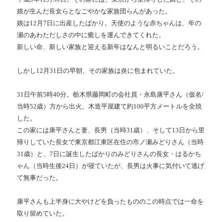
娘が生んだ長女らとなごやかな家族団らんがあった。
娘は12月7日に出産したばかり。天使のような赤ちゃんは、年の
瀬のあわただしさの中に癒しを運んできてくれた。
新しい命、新しい家族と迎える新年はなんと明るいことだろう。
しかし12月31日の早朝、その家族は炎に包まれていた。
31日午前5時40分。栃木県藤岡町の会社員・永島康平さん（仮名/
当時52歳）方から出火、木造平屋建て約100平方メートルを全焼
した。
この家には康平さんと妻、長男（当時31歳）、そして13日から里
帰りしていた長女で東京都江東区在住の市ノ瀬みどりさん（当時
31歳）と、7日に誕生したばかりのみどりさんの長女・はるかち
ゃん（当時生後24日）が寝ていたが、長男は火事に気付いて逃げ
て無事だった。
康平さんも上半身に大やけどを負ったもののこの時点では一命を
取り留めていた。