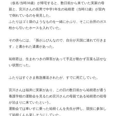
（仮名/当時38歳）が帰宅すると、数日前から来ていた実家の母
親と、宮川さんの長男で中学1年生の祐樹君（当時12歳）が室内
で倒れているのを発見した。
ふたりはゴミ袋のようなものを一緒にかぶり、そこに台所のガス
栓から引いたホースを入れていた。
その傍らには、「孫がふびんなので、自分が天国に連れて行きま
す」と書かれた遺書があった。
祐樹君は、生まれつきの障害があって手足が動かず言葉も話せな
い状態だった。
ふたりはすぐさま救急搬送されたが、すでに死亡していた。
宮川さんは福井に実家があり、この日の数日前から祐樹君が通う
養護学校の運動会を見るため宮川さんの母親である祐樹君の祖母
が泊まりに来ていたという。
運動会では車いすに乗った祐樹くんを先生が押し、競技に参加し
て祐樹くんも楽しそうにしていた。