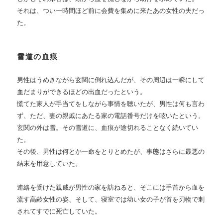
それは、つい一時間ほど前に会費を集めに来たあの女性の夫だっ
た。
雪道の血痕
男性はうめきながら玄関に倒れ込んだが、その周辺は一瞬にして
血だまりができるほどの出血だったという。
慌てた家人が手当てをしながら事情を聴いたが、男性は何も言わ
ず、ただ、妻の親戚にあたる家の電話番号だけを呟いたという。
玄関の外は雪。その雪道に、血痕が途切れることなく続いてい
た。
その後、男性は何とか一命をとりとめたが、事態はさらに最悪の
結末を用意していた。
連絡を受けた親戚が男性の家を訪ねると、そこには手首から血を
流す高齢女性の姿、そして、寝室では幼い女の子が首を刃物で刺
されてすでに死亡していた。