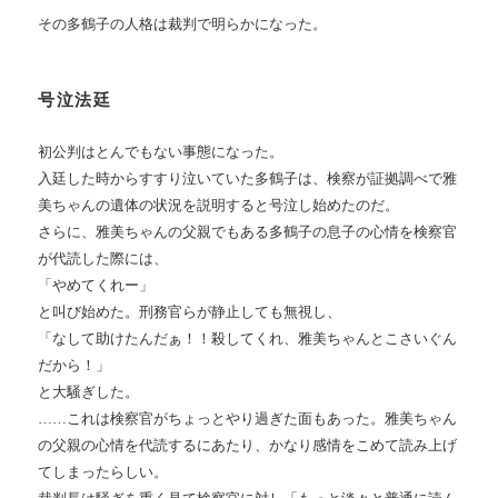
その多鶴子の人格は裁判で明らかになった。
号泣法廷
初公判はとんでもない事態になった。
入廷した時からすすり泣いていた多鶴子は、検察が証拠調べで雅
美ちゃんの遺体の状況を説明すると号泣し始めたのだ。
さらに、雅美ちゃんの父親でもある多鶴子の息子の心情を検察官
が代読した際には、
「やめてくれー」
と叫び始めた。刑務官らが静止しても無視し、
「なして助けたんだぁ！！殺してくれ、雅美ちゃんとこさいぐん
だから！」
と大騒ぎした。
……これは検察官がちょっとやり過ぎた面もあった。雅美ちゃん
の父親の心情を代読するにあたり、かなり感情をこめて読み上げ
てしまったらしい。