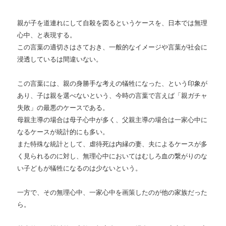
親が子を道連れにして自殺を図るというケースを、日本では無理
心中、と表現する。
この言葉の適切さはさておき、一般的なイメージや言葉が社会に
浸透しているは間違いない。
この言葉には、親の身勝手な考えの犠牲になった、という印象が
あり、子は親を選べないという、今時の言葉で言えば「親ガチャ
失敗」の最悪のケースである。
母親主導の場合は母子心中が多く、父親主導の場合は一家心中に
なるケースが統計的にも多い。
また特殊な統計として、虐待死は内縁の妻、夫によるケースが多
く見られるのに対し、無理心中においてはむしろ血の繋がりのな
い子どもが犠牲になるのは少ないという。
一方で、その無理心中、一家心中を画策したのが他の家族だった
ら。