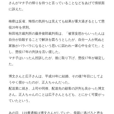
さんがマチ子の帰りを待つと言っていることなどをあげて情状面
に訴えた。
検察は反省、悔悟の気持ちは見えても結果が重大過ぎるとして懲
役20年を求刑。
秋田地方裁判所の藤井俊郎裁判長は、「被害妄想からいったんは
自分が自殺することで解決を図ろうとしたが、自分一人が死ぬと
家族がバラバラになるという思いに囚われ一家心中を企てた」と
し、懲役17年の判決を言い渡した。
マチ子はいったん控訴したが、後に取り下げ、懲役17年が確定し
た。
博文さんと広子さんは、平成10年に結婚、その後7年目にしてよ
うやく授かったのが、正人ちゃんだった。
配送業に就き、上司や同僚、配達先の顧客の評判も良かった博文
さん。正人ちゃんのことは広子さんともども、とにかく可愛がっ
ていたという。
あの日、119番通報は博文さんがしていた。母親に逃げろと声を