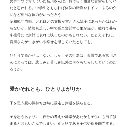
女手一つで育てていた宮川さんは、おそらく相当な苦労をしてい
たと思われる。中学生ともなれば体位の転換やトイレ、ふろの介
助など相当な体力がいったろう。
昭和61年当時、どれほどの支援が宮川さん親子にあったかはわか
らないが、情報も乏しい中で孤軍奮闘する娘が孫が、離れて暮ら
す祖母には余計に哀れに映ったのかもしれない。たとえそれに、
宮川さんが生きがいや幸せを感じていたとしても。
ひとりで逝かせはしない。しかしその行為は、母親である宮川さ
んにとっては、悲しみと苦しみ以外に何をもたらしたというのだ
ろうか。
愛かそれとも、ひとりよがりか
子を思う親の気持ちは時に暴走し判断を誤らせる。
子を思うあまりに、自分の考えや基準があたかも子供にも当ては
まるとおもいこんでしまい、別人格である子供や孫を翻弄する。