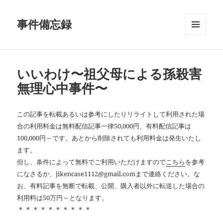
事件備忘録
メニュ
ーとウ
ィジェ
ット
いいわけ〜祖父母による孫殺害
無理心中事件〜
この記事を転載あるいは参考にしたりリライトして利用された場
合の利用料金は無料配信記事一律50,000円、有料配信記事は
100,000円～です。あとから削除されても利用料金は発生いたし
ます。
但し、条件によって無料でご利用いただけますので
こちら
を参考
になさるか、jikencase1112@gmail.comまで連絡ください。な
お、有料記事を無断で転載、公開、購入者以外に転送した場合の
利用料は50万円～となります。
＊＊＊＊＊＊＊＊＊＊