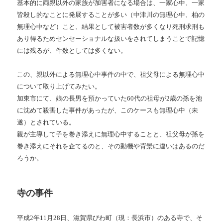
基本的に両親以外の家族が加害者になる場合は、一家心中、一家
皆殺し的なことに発展することが多い（中津川の無理心中、柏の
無理心中など）こと、結果として被害者数が多くなり死刑求刑も
あり得るためセンセーショナルな扱いをされてしまうことで記憶
には残るが、件数としては多くない。
この、親以外による無理心中事件の中で、祖父母による無理心中
について取り上げてみたい。
加東市にて、娘の長男を預かっていた60代の祖母が2歳の孫を池
に沈めて殺害した事件があったが、このケースも無理心中（未
遂）とされている。
親が主導して子を巻き添えに無理心中することと、祖父母が孫を
巻き添えにそれを企てるのと、その動機や背景に違いはあるのだ
ろうか。
寺の事件
平成2年11月28日、滋賀県びわ町（現：長浜市）のある寺で、そ