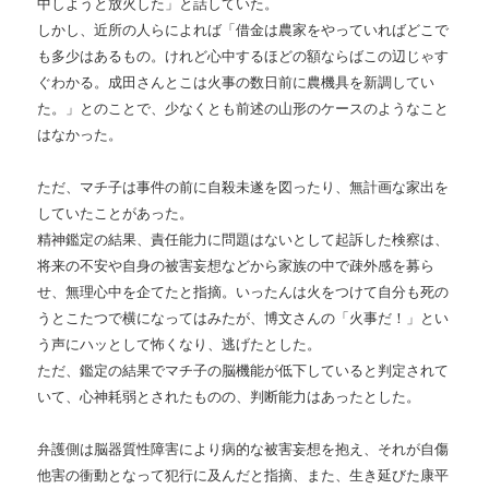
中しようと放火した」と話していた。
しかし、近所の人らによれば「借金は農家をやっていればどこで
も多少はあるもの。けれど心中するほどの額ならばこの辺じゃす
ぐわかる。成田さんとこは火事の数日前に農機具を新調してい
た。」とのことで、少なくとも前述の山形のケースのようなこと
はなかった。
ただ、マチ子は事件の前に自殺未遂を図ったり、無計画な家出を
していたことがあった。
精神鑑定の結果、責任能力に問題はないとして起訴した検察は、
将来の不安や自身の被害妄想などから家族の中で疎外感を募ら
せ、無理心中を企てたと指摘。いったんは火をつけて自分も死の
うとこたつで横になってはみたが、博文さんの「火事だ！」とい
う声にハッとして怖くなり、逃げたとした。
ただ、鑑定の結果でマチ子の脳機能が低下していると判定されて
いて、心神耗弱とされたものの、判断能力はあったとした。
弁護側は脳器質性障害により病的な被害妄想を抱え、それが自傷
他害の衝動となって犯行に及んだと指摘、また、生き延びた康平