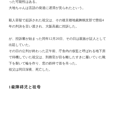
った可能性はある。
大地ちゃんは言語の発達に遅滞が見られたという。
殺人容疑で起訴された祖父は、その後京都地裁舞鶴支部で懲役4
年の判決を言い渡され、大阪高裁に控訴した。
が、控訴審が始まった同年12月20日、その日は親族が証人として
出廷していた。
その日の公判が終わった正午前、庁舎内の仮監と呼ばれる地下房
で待機していた祖父は、刑務官が目を離したすきに履いていた靴
下を裂いて輪を作り、窓の鉄枠で首を吊った。
祖父は同日深夜、死亡した。
1級障碍児と祖母