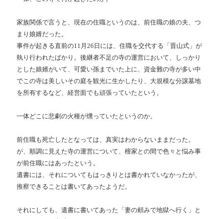
家族関係で言うと、現在の住職というのは、前住職の娘の夫、つ
まり娘婿だった。
事件が起きる直前の11月26日には、住職を交代する「晋山式」が
執り行われたばかり。後継者不足の寺の運営において、しっかり
とした娘婿がいて、可愛い孫までいた上に、資金難の寺が多い中
でこの寺は美しいその庭を観光に生かしたり、大規模な分譲墓地
を所有するなど、経営面でも頑張っていたという。
一体どこに悲劇の火種が燻っていたというのか。
前住職も死亡したとなっては、真実はわからないままだった。
が、順調に見えた寺の運営について、檀家との間で色々と悩み事
が前住職にはあったという。
遺書には、それについてもはっきりとは書かれていなかったが、
推察できることは書いてあったようだ。
それにしても、遺書に書いてあった「妻の頼みで地獄へ行く」と