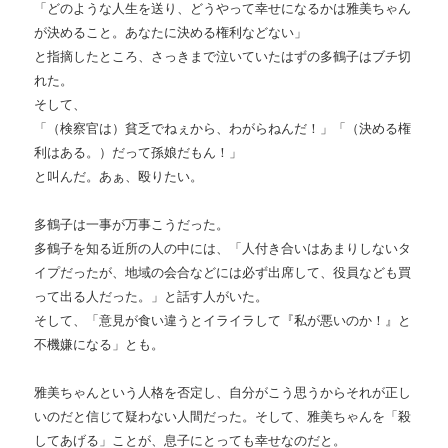
「どのような人生を送り、どうやって幸せになるかは雅美ちゃん
が決めること。あなたに決める権利などない」
と指摘したところ、さっきまで泣いていたはずの多鶴子はブチ切
れた。
そして、
「（検察官は）貧乏でねぇから、わがらねんだ！」「（決める権
利はある。）だって孫娘だもん！」
と叫んだ。あぁ、殴りたい。
多鶴子は一事が万事こうだった。
多鶴子を知る近所の人の中には、「人付き合いはあまりしないタ
イプだったが、地域の会合などには必ず出席して、役員なども買
って出る人だった。」と話す人がいた。
そして、「意見が食い違うとイライラして『私が悪いのか！』と
不機嫌になる」とも。
雅美ちゃんという人格を否定し、自分がこう思うからそれが正し
いのだと信じて疑わない人間だった。そして、雅美ちゃんを「殺
してあげる」ことが、息子にとっても幸せなのだと。