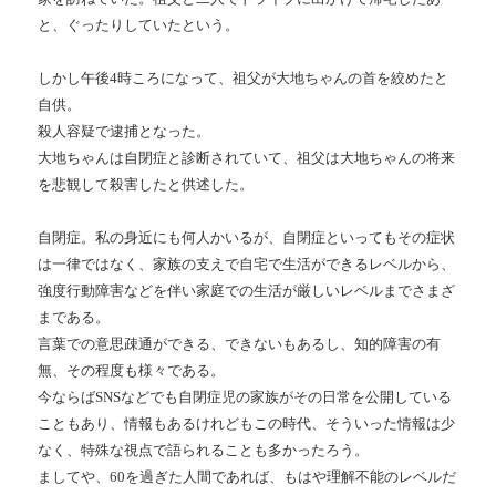
と、ぐったりしていたという。
しかし午後4時ころになって、祖父が大地ちゃんの首を絞めたと
自供。
殺人容疑で逮捕となった。
大地ちゃんは自閉症と診断されていて、祖父は大地ちゃんの将来
を悲観して殺害したと供述した。
自閉症。私の身近にも何人かいるが、自閉症といってもその症状
は一律ではなく、家族の支えで自宅で生活ができるレベルから、
強度行動障害などを伴い家庭での生活が厳しいレベルまでさまざ
まである。
言葉での意思疎通ができる、できないもあるし、知的障害の有
無、その程度も様々である。
今ならばSNSなどでも自閉症児の家族がその日常を公開している
こともあり、情報もあるけれどもこの時代、そういった情報は少
なく、特殊な視点で語られることも多かったろう。
ましてや、60を過ぎた人間であれば、もはや理解不能のレベルだ