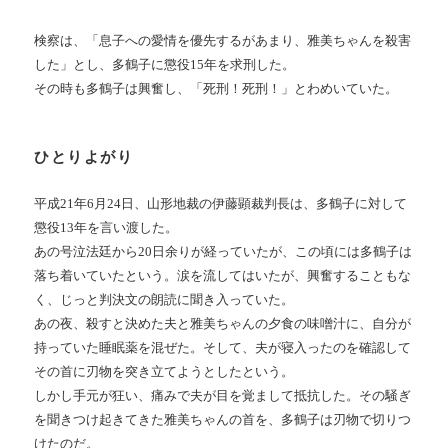
検察は、「息子への愛情を優先するがあまり、雅美ちゃんを殺害
した」とし、多鶴子に懲役15年を求刑した。
その時も多鶴子は興奮し、「死刑！死刑！」とわめいていた。
ひとりよがり
平成21年6月24日、山形地裁の伊藤顕裁判長は、多鶴子に対して
懲役13年を言い渡した。
あの号泣法廷から20日余りが経っていたが、この頃には多鶴子は
落ち着いていたという。涙を流してはいたが、興奮することもな
く、じっと判決文の朗読に聞き入っていた。
あの夜、殺すと決めた夫と雅美ちゃんの夕食の味噌汁に、自分が
持っていた睡眠薬を混ぜた。そして、夫が寝入ったのを確認して
その首に刃物を突き立てようとしたという。
しかし手元が狂い、痛みで夫が目を覚まして抵抗した。その騒ぎ
を聞きつけ起きてきた雅美ちゃんの首を、多鶴子は刃物で切りつ
けたのだ。