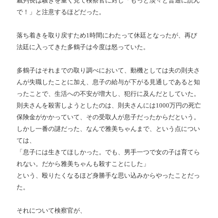
裁判長は騒ぎを重く見て検察官に対し「もっと淡々と普通に読ん
で！」と注意するほどだった。
落ち着きを取り戻すため1時間にわたって休廷となったが、再び
法廷に入ってきた多鶴子は今度は怒っていた。
多鶴子はそれまでの取り調べにおいて、動機としては夫の則夫さ
んが失職したことに加え、息子の給与が下がる見通しであると知
ったことで、生活への不安が増大し、犯行に及んだとしていた。
則夫さんを殺害しようとしたのは、則夫さんには1000万円の死亡
保険金がかかっていて、その受取人が息子だったからだという。
しかし一番の謎だった、なんで雅美ちゃんまで、という点につい
ては、
「息子には生きてほしかった。でも、男手一つで女の子は育てら
れない。だから雅美ちゃんも殺すことにした」
という、殴りたくなるほど身勝手な思い込みからやったことだっ
た。
それについて検察官が、