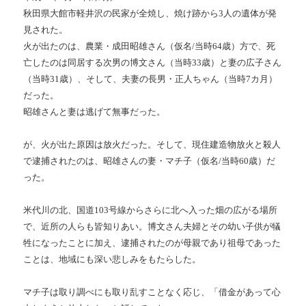
秋田県大館市軽井沢の民家が全焼し、焼け跡から3人の遺体が発
見された。
火が出たのは、農業・成田昭雄さん（仮名/当時64歳）方で、死
亡したのは同居する次男の博文さん（当時33歳）と妻の広子さん
（当時31歳）、そして、夫妻の長男・正人ちゃん（当時7カ月）
だった。
昭雄さんと妻は逃げて無事だった。
が、火が出た原因は放火だった。そして、現住建造物放火と殺人
で逮捕されたのは、昭雄さんの妻・マチ子（仮名/当時60歳）だ
った。
米代川の北、国道103号線からさらに北へ入った畑の広がる場所
で、近所の人らも皆知りあい。博文さん夫婦とその幼い子供が犠
牲になったことに加え、逮捕されたのが母親であり祖母であった
ことは、地域にも深い悲しみをもたらした。
マチ子は取り調べにも取り乱すことなく応じ、「借金があって心