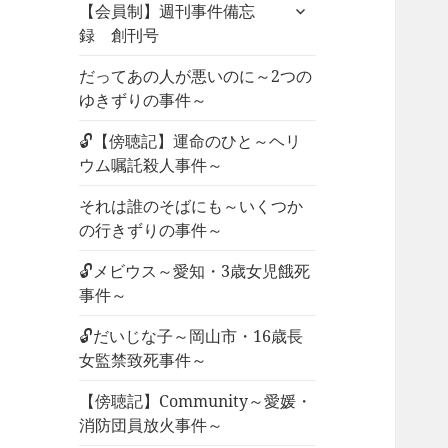
サ
ュ
【会員制】週刊事件備忘
ブ
ー
録 創刊号
メ
を
ニ
だってあの人が悪いのに～2つの
展
ュ
ゆきずりの事件～
開
ー
🔓【傍聴記】運命のひと～ヘリ
を
ウム嘱託殺人事件～
展
開
それは誰のそばにも～いくつか
の行きずりの事件～
🔓メビウス～愛知・3歳女児餓死
事件～
🔓だいじな子～岡山市・16歳長
女監禁致死事件～
【傍聴記】Community～愛媛・
消防団員放火事件～