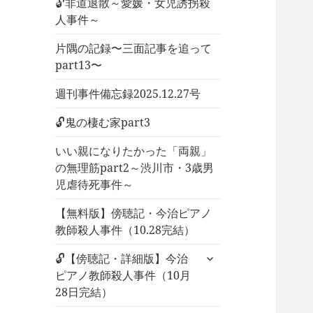
🔓非道退散～愛媛・女児誘拐殺
人事件～
片隅の記録〜三面記事を追って
part13〜
週刊事件備忘録2025.12.27号
🔓鬼の棲む家part3
いい親になりたかった「両親」
の無理筋part2～渋川市・3歳男
児虐待死事件～
【無料版】傍聴記・今治ピアノ
教師殺人事件（10.28完結）
サ
🔓【傍聴記・詳細版】今治
ブ
ピアノ教師殺人事件（10月
メ
28日完結）
ニ