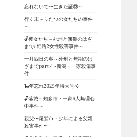
忘れないで〜生きた証⑬～
行く末～ふたつの女たちの事件
～
🔓彼女たち～死刑と無期のはざ
まで/ 姫路2女性殺害事件～
一月四日の客～死刑と無期のは
ざまでpart４~新潟・一家殺傷事
件
🐍年忘れ2025年特大号🐴
🔓落城～知多市・一家6人無理心
中事件～
親父〜尾鷲市・少年による父親
殺害事件〜