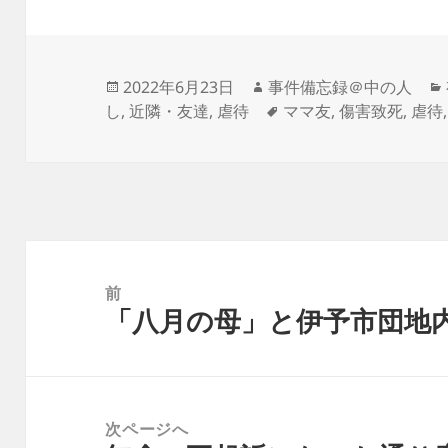
投
作
2022年6月23日
事件備忘録＠中の人
稿
成
タ
し
,
近隣・友達
,
虐待
ママ友
,
傷害致死
,
虐待
日:
者
グ
投
稿
前
「八月の母」と伊予市団地
ナ
前
ビ
の
ゲ
投
ー
稿:
次ページへ
シ