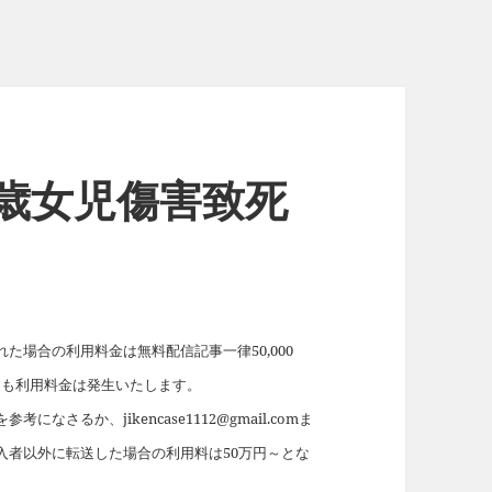
3歳女児傷害致死
場合の利用料金は無料配信記事一律50,000
れても利用料金は発生いたします。
を参考になさるか、jikencase1112@gmail.comま
入者以外に転送した場合の利用料は50万円～とな