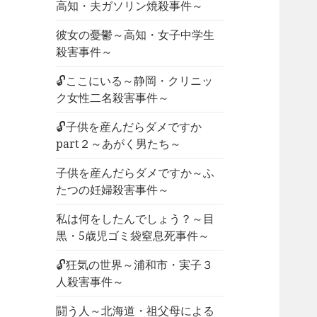
高知・夫ガソリン焼殺事件～
彼女の憂鬱～高知・女子中学生
殺害事件～
🔓ここにいる～静岡・クリニッ
ク女性二名殺害事件～
🔓子供を産んだらダメですか
part２～あがく男たち～
子供を産んだらダメですか～ふ
たつの妊婦殺害事件～
私は何をしたんでしょう？～目
黒・5歳児ゴミ袋窒息死事件～
🔓狂気の世界～浦和市・実子３
人殺害事件～
闘う人～北海道・祖父母による