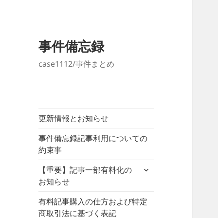
事件備忘録
case1112/事件まとめ
更新情報とお知らせ
事件備忘録記事利用についての
約束事
サ
【重要】記事一部有料化の
ブ
お知らせ
メ
ニ
有料記事購入の仕方および特定
ュ
商取引法に基づく表記