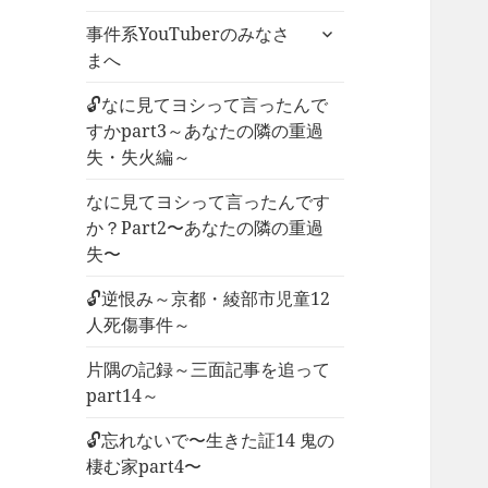
ー
サ
事件系YouTuberのみなさ
を
ブ
まへ
展
メ
開
ニ
🔓なに見てヨシって言ったんで
ュ
すかpart3～あなたの隣の重過
ー
失・失火編～
を
なに見てヨシって言ったんです
展
か？Part2〜あなたの隣の重過
開
失〜
🔓逆恨み～京都・綾部市児童12
人死傷事件～
片隅の記録～三面記事を追って
part14～
🔓忘れないで〜生きた証14 鬼の
棲む家part4〜