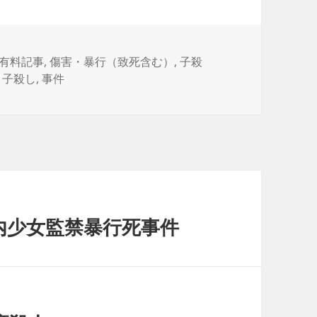
カ
有料記事
,
傷害・暴行（致死含む）
,
子殺
テ
,
子殺し
,
事件
ゴ
リ
ー
内少女監禁暴行死事件