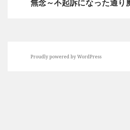
無念～不起訴になった通り
次
ョ
の
ン
投
稿:
Proudly powered by WordPress