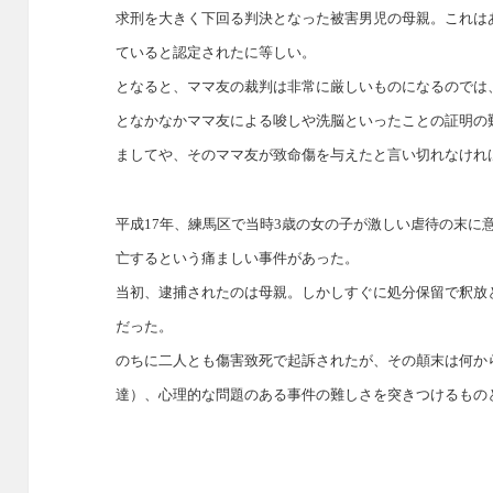
求刑を大きく下回る判決となった被害男児の母親。これは
ていると認定されたに等しい。
となると、ママ友の裁判は非常に厳しいものになるのでは
となかなかママ友による唆しや洗脳といったことの証明の
ましてや、そのママ友が致命傷を与えたと言い切れなけれ
平成17年、練馬区で当時3歳の女の子が激しい虐待の末に
亡するという痛ましい事件があった。
当初、逮捕されたのは母親。しかしすぐに処分保留で釈放
だった。
のちに二人とも傷害致死で起訴されたが、その顛末は何か
達）、心理的な問題のある事件の難しさを突きつけるもの