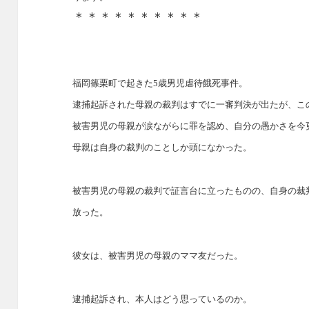
＊＊＊＊＊＊＊＊＊＊
福岡篠栗町で起きた5歳男児虐待餓死事件。
逮捕起訴された母親の裁判はすでに一審判決が出たが、こ
被害男児の母親が涙ながらに罪を認め、自分の愚かさを今
母親は自身の裁判のことしか頭になかった。
被害男児の母親の裁判で証言台に立ったものの、自身の裁
放った。
彼女は、被害男児の母親のママ友だった。
逮捕起訴され、本人はどう思っているのか。