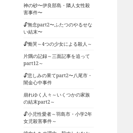
神の砂〜伊良部島・隣人女性殺
害事件〜
🔓無念part2〜ふたつのやるせな
い結末〜
🔓慟哭～4つの少女による殺人～
片隅の記録～三面記事を追って
part12～
🔓悲しみの果てpart2〜八尾市・
闇金心中事件
崩れゆく人々～いくつかの家族
の結末part2～
🔓小児性愛者～羽島市・小学2年
女児殺害事件～