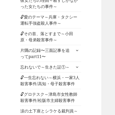
彼女たちの理由～殺すしかなか
った女たちの事件～
🔓愛のテーマ～兵庫・タクシー
運転手強盗殺人事件～
🔓その首、落とすまで～小田
原・母弟殺害事件～
サ
片隅の記録〜三面記事を追
ブ
ってpart11〜
メ
サ
ニ
忘れないで～生きた証①～
ブ
ュ
メ
🔓一生忘れない～横浜・一家3人
ー
ニ
殺害事件/高知・母子殺害事件
を
ュ
展
🔓グロテスク～津島市女性教師
ー
開
殺害事件/松阪市主婦殺害事件
を
展
涙の土下座とシラケる裁判員～
開