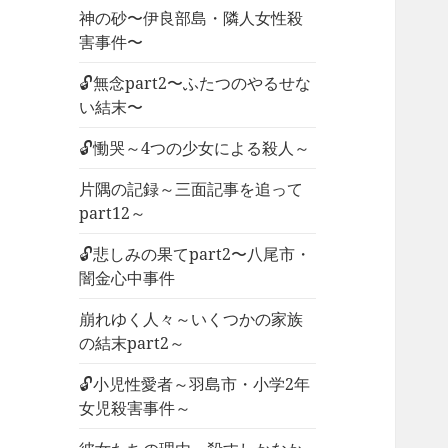
神の砂〜伊良部島・隣人女性殺
害事件〜
🔓無念part2〜ふたつのやるせな
い結末〜
🔓慟哭～4つの少女による殺人～
片隅の記録～三面記事を追って
part12～
🔓悲しみの果てpart2〜八尾市・
闇金心中事件
崩れゆく人々～いくつかの家族
の結末part2～
🔓小児性愛者～羽島市・小学2年
女児殺害事件～