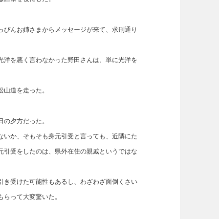
っぴんお姉さまからメッセージが来て、求刑通り
光洋を悪く言わなかった野田さんは、単に光洋を
松山道を走った。
日の夕方だった。
ないか、そもそも身元引受と言っても、近隣にた
元引受をしたのは、県外在住の親戚というではな
引き受けた可能性もあるし、わざわざ面倒くさい
もらって大変驚いた。