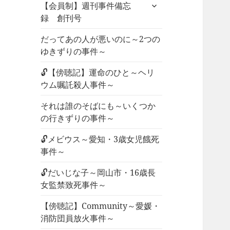
サ
ュ
【会員制】週刊事件備忘
ブ
ー
録 創刊号
メ
を
ニ
だってあの人が悪いのに～2つの
展
ュ
ゆきずりの事件～
開
ー
🔓【傍聴記】運命のひと～ヘリ
を
ウム嘱託殺人事件～
展
開
それは誰のそばにも～いくつか
の行きずりの事件～
🔓メビウス～愛知・3歳女児餓死
事件～
🔓だいじな子～岡山市・16歳長
女監禁致死事件～
【傍聴記】Community～愛媛・
消防団員放火事件～