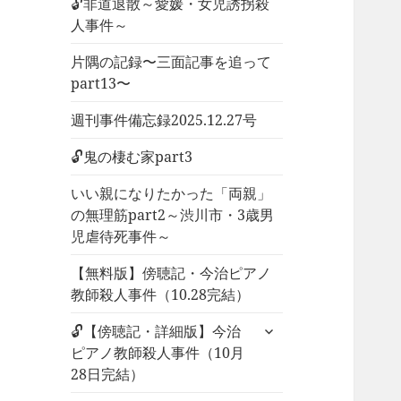
🔓非道退散～愛媛・女児誘拐殺
人事件～
片隅の記録〜三面記事を追って
part13〜
週刊事件備忘録2025.12.27号
🔓鬼の棲む家part3
いい親になりたかった「両親」
の無理筋part2～渋川市・3歳男
児虐待死事件～
【無料版】傍聴記・今治ピアノ
教師殺人事件（10.28完結）
サ
🔓【傍聴記・詳細版】今治
ブ
ピアノ教師殺人事件（10月
メ
28日完結）
ニ