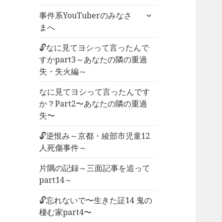
ー
サ
事件系YouTuberのみなさ
を
ブ
まへ
展
メ
開
ニ
🔓なに見てヨシって言ったんで
ュ
すかpart3～あなたの隣の重過
ー
失・失火編～
を
なに見てヨシって言ったんです
展
か？Part2〜あなたの隣の重過
開
失〜
🔓逆恨み～京都・綾部市児童12
人死傷事件～
片隅の記録～三面記事を追って
part14～
🔓忘れないで〜生きた証14 鬼の
棲む家part4〜