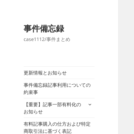
事件備忘録
case1112/事件まとめ
更新情報とお知らせ
事件備忘録記事利用についての
約束事
サ
【重要】記事一部有料化の
ブ
お知らせ
メ
ニ
有料記事購入の仕方および特定
ュ
商取引法に基づく表記