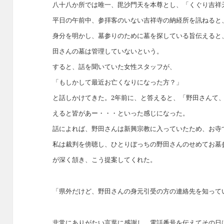
八十八か所では唯一、毘沙門天を本尊とし、「くぐり吉祥
平日の午前中、参拝客のいない吉祥寺の納経所を訊ねると
身分を明かし、墓参りのために墓を探している旨伝えると
田さんの墓は管理していないという。
すると、話を聞いていた女性スタッフが、
「もしかして最近お亡くなりになった方？」
と話しかけてきた。2年前に、と答えると、「野田さんて
えると皆があー・・・といった感じになった。
話によれば、野田さんは新興宗教に入っていたため、お寺
私は裁判を傍聴し、ひとりぼっちの野田さんのせめてお墓
が深く頷き、こう提案してくれた。
「県外だけど、野田さんの身元引受の方の連絡先を知って
非常にありがたい言葉に感謝し、電話番号を伝えてその日