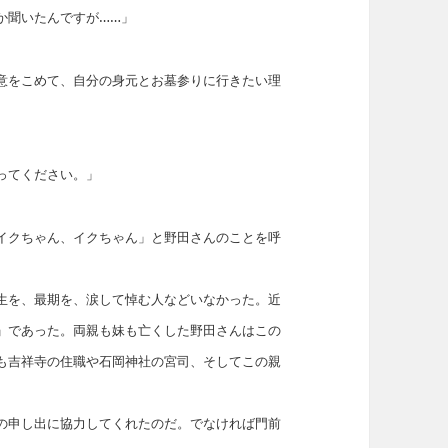
か聞いたんですが……」
意をこめて、自分の身元とお墓参りに行きたい理
ってください。」
イクちゃん、イクちゃん」と野田さんのことを呼
生を、最期を、涙して悼む人などいなかった。近
」であった。両親も妹も亡くした野田さんはこの
も吉祥寺の住職や石岡神社の宮司、そしてこの親
の申し出に協力してくれたのだ。でなければ門前