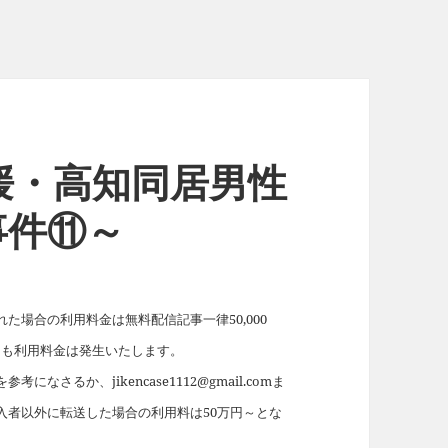
媛・高知同居男性
事件⑪～
場合の利用料金は無料配信記事一律50,000
れても利用料金は発生いたします。
を参考になさるか、jikencase1112@gmail.comま
入者以外に転送した場合の利用料は50万円～とな