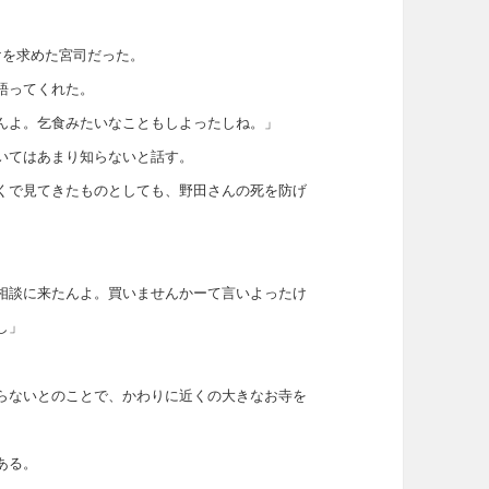
けを求めた宮司だった。
語ってくれた。
んよ。乞食みたいなこともしよったしね。」
いてはあまり知らないと話す。
くで見てきたものとしても、野田さんの死を防げ
相談に来たんよ。買いませんかーて言いよったけ
し」
らないとのことで、かわりに近くの大きなお寺を
ある。