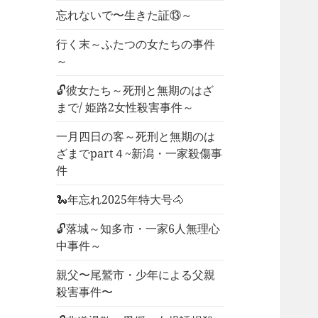
忘れないで〜生きた証⑬～
行く末～ふたつの女たちの事件
～
🔓彼女たち～死刑と無期のはざ
まで/ 姫路2女性殺害事件～
一月四日の客～死刑と無期のは
ざまでpart４~新潟・一家殺傷事
件
🐍年忘れ2025年特大号🐴
🔓落城～知多市・一家6人無理心
中事件～
親父〜尾鷲市・少年による父親
殺害事件〜