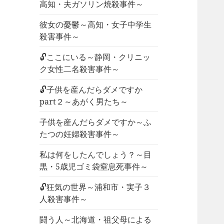
高知・夫ガソリン焼殺事件～
彼女の憂鬱～高知・女子中学生
殺害事件～
🔓ここにいる～静岡・クリニッ
ク女性二名殺害事件～
🔓子供を産んだらダメですか
part２～あがく男たち～
子供を産んだらダメですか～ふ
たつの妊婦殺害事件～
私は何をしたんでしょう？～目
黒・5歳児ゴミ袋窒息死事件～
🔓狂気の世界～浦和市・実子３
人殺害事件～
闘う人～北海道・祖父母による