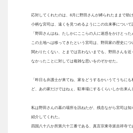
応対してくれたのは、8月に野田さんが縛られたままで助
小柄な宮司は、遠くを見つめるようにこの出来事について
「野田さんはね、たしかにここらの人に迷惑をかけとった
この土地へは移ってきたという宮司は、野田家の歴史につ
関わりたくない、とまでは言わないまでも、野田さんを近
なかったことに対しては複雑な思いをのぞかせた。
「昨日も弁護士が来てね、家をどうするかいうてうちにも
ど、あの家だけではねぇ、駐車場にするくらいしか出来ん
私は野田さんの墓の場所を訊ねたが、残念ながら宮司は知
紹介してくれた。
四国八十八か所第六十三番である、真言宗東寺派吉祥寺で