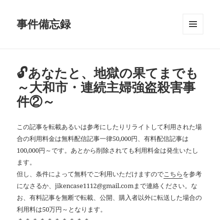
事件備忘録
メニュ
ーとウ
ィジェ
ット
🔓あなたと、地獄の果てまでも
～大和市・連続主婦強盗殺害事
件②～
この記事を転載あるいは参考にしたりリライトして利用された場
合の利用料金は無料配信記事一律50,000円、有料配信記事は
100,000円～です。あとから削除されても利用料金は発生いたし
ます。
但し、条件によって無料でご利用いただけますので
こちら
を参考
になさるか、jikencase1112@gmail.comまで連絡ください。な
お、有料記事を無断で転載、公開、購入者以外に転送した場合の
利用料は50万円～となります。