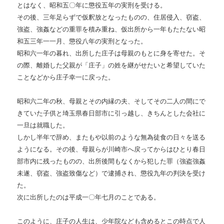
とはなく、昭和五〇年に懲役五年の実刑を受ける。
その後、三年足らずで仮釈放となったものの、住居侵入、窃盗、
強盗、強姦などの重罪を積み重ね、仮出所から一年もたたない昭
和五三年一一月、懲役八年の実刑となった。
昭和六一年の暮れ、出所した庄子は母親のもとに身を寄せた。そ
の際、離婚した父親が「庄子」の姓を継がせたいと希望していた
ことなどから庄子幸一に戻った。
昭和六二年の秋、母親とその内縁の夫、そしてその二人の間にで
きていた子供と埼玉県春日部市に引っ越し、きちんとした会社に
一旦は就職した。
しかし半年で辞め、またもや以前のような無為徒食の日々を送る
ようになる。その後、母親らが川崎市へ戻ってからはひとり春日
部市内に残ったものの、出所後間もなくから犯した罪（強盗強姦
未遂、窃盗、強盗致傷など）で逮捕され、懲役九年の判決を受け
た。
次に出所したのは平成一〇年七月のことである。
このように、庄子の人生は、少年院なども含めるとこの時点で人