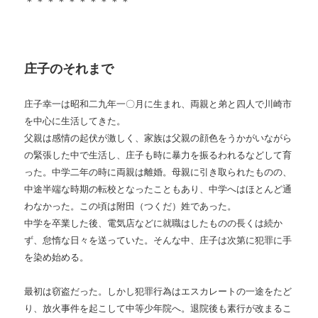
＊＊＊＊＊＊＊＊＊＊
庄子のそれまで
庄子幸一は昭和二九年一〇月に生まれ、両親と弟と四人で川崎市
を中心に生活してきた。
父親は感情の起伏が激しく、家族は父親の顔色をうかがいながら
の緊張した中で生活し、庄子も時に暴力を振るわれるなどして育
った。中学二年の時に両親は離婚。母親に引き取られたものの、
中途半端な時期の転校となったこともあり、中学へはほとんど通
わなかった。この頃は附田（つくだ）姓であった。
中学を卒業した後、電気店などに就職はしたものの長くは続か
ず、怠惰な日々を送っていた。そんな中、庄子は次第に犯罪に手
を染め始める。
最初は窃盗だった。しかし犯罪行為はエスカレートの一途をたど
り、放火事件を起こして中等少年院へ。退院後も素行が改まるこ