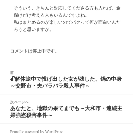
そういう、きちんと対応してくださる方も入れば、金
儲けだけ考える人もいるんですよね。
私はまとめるのが楽しいのでパクって何が面白いんだ
ろうと思いますが。
コメントは停止中です。
投
前
稿
🔓解体途中で投げ出した女が残した、鍋の中身
前
ナ
～交野市・夫バラバラ殺人事件～
の
ビ
投
ゲ
稿:
次ページへ
ー
あなたと、地獄の果てまでも～大和市・連続主
次
シ
婦強盗殺害事件～
の
ョ
投
ン
稿:
Proudly powered by WordPress