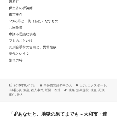
逃避行
保土谷の祈祷師
東京事件
5つの扉と、仇（あだ）なすもの
共同作業
摩訶不思議な供述
フミのことだけ
死刑台手前の告白と、異常性欲
章代という女
別れの時
投
作
カ
2019年8月17日
事件備忘録＠中の人
出力
,
エクスポート
,
稿
成
タ
テ
有料記事
,
強盗
,
殺人事件
,
近隣・友達
強姦
,
無期懲役
,
強盗
,
死刑
,
日:
者
グ
ゴ
事件
,
殺人
リ
ー
「🔓あなたと、地獄の果てまでも～大和市・連