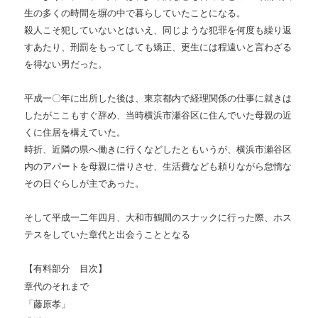
生の多くの時間を塀の中で暮らしていたことになる。
殺人こそ犯していないとはいえ、同じような犯罪を何度も繰り返
すあたり、刑罰をもってしても矯正、更生には程遠いと言わざる
を得ない男だった。
平成一〇年に出所した後は、東京都内で経理関係の仕事に就きは
したがここもすぐ辞め、当時横浜市瀬谷区に住んでいた母親の近
くに住居を構えていた。
時折、近隣の県へ働きに行くなどしたともいうが、横浜市瀬谷区
内のアパートを母親に借りさせ、生活費なども頼りながら怠惰な
その日ぐらしが主であった。
そして平成一二年四月、大和市鶴間のスナックに行った際、ホス
テスをしていた章代と出会うこととなる
【有料部分 目次】
章代のそれまで
「藤原孝」