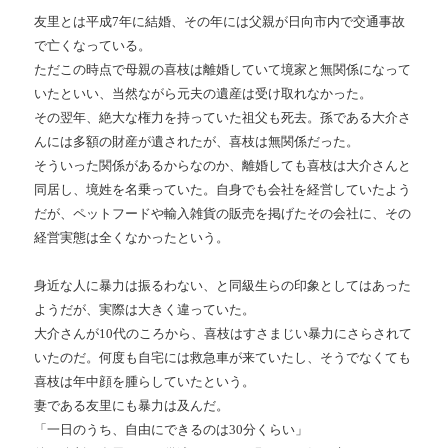
友里とは平成7年に結婚、その年には父親が日向市内で交通事故
で亡くなっている。
ただこの時点で母親の喜枝は離婚していて境家と無関係になって
いたといい、当然ながら元夫の遺産は受け取れなかった。
その翌年、絶大な権力を持っていた祖父も死去。孫である大介さ
んには多額の財産が遺されたが、喜枝は無関係だった。
そういった関係があるからなのか、離婚しても喜枝は大介さんと
同居し、境姓を名乗っていた。自身でも会社を経営していたよう
だが、ペットフードや輸入雑貨の販売を掲げたその会社に、その
経営実態は全くなかったという。
身近な人に暴力は振るわない、と同級生らの印象としてはあった
ようだが、実際は大きく違っていた。
大介さんが10代のころから、喜枝はすさまじい暴力にさらされて
いたのだ。何度も自宅には救急車が来ていたし、そうでなくても
喜枝は年中顔を腫らしていたという。
妻である友里にも暴力は及んだ。
「一日のうち、自由にできるのは30分くらい」