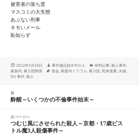
被害者の落ち度
マスコミの大失態
あぶない刑事
キモいメール
恥知らず
投
作
カ
2022年5月24日
事件備忘録＠中の人
有料記事
,
殺人事件
,
稿
タ
成
テ
家族内
,
暴力団関係
借金
,
家庭内トラブル
,
暴力団
,
死体遺棄
,
夫婦
,
日:
グ
者
ゴ
DV
,
事件
,
殺人
リ
ー
投
前
稿
酔醒～いくつかの不倫事件始末～
前
ナ
の
ビ
投
次ページへ
ゲ
稿:
つむじ風にさせられた殺人～京都・17歳ピス
次
ー
トル魔3人殺傷事件～
の
シ
投