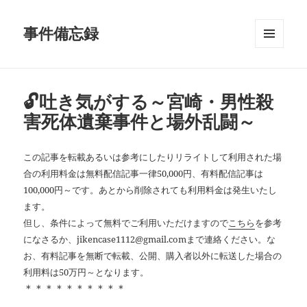
事件備忘録
メニュ
ーとウ
ィジェ
ット
🔓吐き気がする～宮崎・男性殺
害死体遺棄事件と場外乱闘～
この記事を転載あるいは参考にしたりリライトして利用された場
合の利用料金は無料配信記事一律50,000円、有料配信記事は
100,000円～です。あとから削除されても利用料金は発生いたし
ます。
但し、条件によって無料でご利用いただけますので
こちら
を参考
になさるか、jikencase1112@gmail.comまで連絡ください。な
お、有料記事を無断で転載、公開、購入者以外に転送した場合の
利用料は50万円～となります。
＊＊＊＊＊＊＊＊＊＊