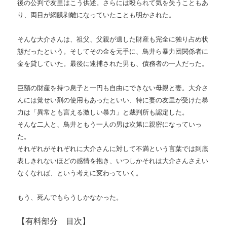
後の公判で友里はこう供述。さらには殴られて気を失うこともあ
り、両目が網膜剥離になっていたことも明かされた。
そんな大介さんは、祖父、父親が遺した財産も完全に独り占め状
態だったという。そしてその金を元手に、鳥井ら暴力団関係者に
金を貸していた。最後に逮捕された男も、債務者の一人だった。
巨額の財産を持つ息子と一円も自由にできない母親と妻。大介さ
んには覚せい剤の使用もあったといい、特に妻の友里が受けた暴
力は「異常とも言える激しい暴力」と裁判所も認定した。
そんな二人と、鳥井ともう一人の男は次第に親密になっていっ
た。
それぞれがそれぞれに大介さんに対して不満という言葉では到底
表しきれないほどの感情を抱き、いつしかそれは大介さんさえい
なくなれば、という考えに変わっていく。
もう、死んでもらうしかなかった。
【有料部分 目次】