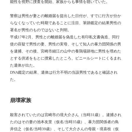
能性を視野に捜査を開始、家族からも事情を聴いていた。
警察は男性が妻との離婚届を提出した日付が、すでに行方が分か
らなくなっていた時期であることに注目、筆跡鑑定の結果男性の
署名が男性のものではないと判明。
平成17年2月、男性との離婚届を偽造した有印私文書偽造、同行
使の容疑で男性の妻、男性の実母、そして知人の暴力団関係の男
を逮捕、その後、宮崎市細江の山中の養鶏場跡地に男性を埋めた
とする供述をもとに捜索したところ、ビニールシートにくるまれ
た遺体が出た。
DNA鑑定の結果、遺体は行方不明の当該男性であると確認され
た。
崩壊家族
殺害されていたのは宮崎市の境大介さん（当時31歳）。逮捕され
たのはその妻の池本友里（仮名/当時35歳）、暴力団関係者の鳥
井信之（仮名/当時39歳）、そして大介さんの母親・境喜枝（仮