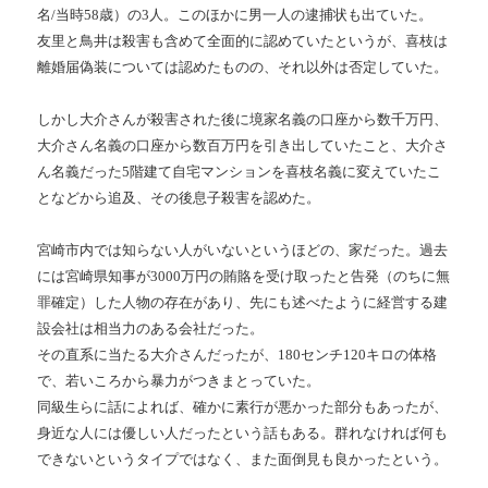
名/当時58歳）の3人。このほかに男一人の逮捕状も出ていた。
友里と鳥井は殺害も含めて全面的に認めていたというが、喜枝は
離婚届偽装については認めたものの、それ以外は否定していた。
しかし大介さんが殺害された後に境家名義の口座から数千万円、
大介さん名義の口座から数百万円を引き出していたこと、大介さ
ん名義だった5階建て自宅マンションを喜枝名義に変えていたこ
となどから追及、その後息子殺害を認めた。
宮崎市内では知らない人がいないというほどの、家だった。過去
には宮崎県知事が3000万円の賄賂を受け取ったと告発（のちに無
罪確定）した人物の存在があり、先にも述べたように経営する建
設会社は相当力のある会社だった。
その直系に当たる大介さんだったが、180センチ120キロの体格
で、若いころから暴力がつきまとっていた。
同級生らに話によれば、確かに素行が悪かった部分もあったが、
身近な人には優しい人だったという話もある。群れなければ何も
できないというタイプではなく、また面倒見も良かったという。