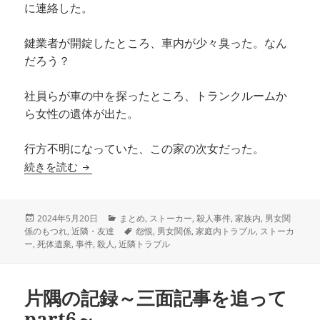
に連絡した。
鍵業者が開錠したところ、車内が少々臭った。なん
だろう？
社員らが車の中を探ったところ、トランクルームか
ら女性の遺体が出た。
行方不明になっていた、この家の次女だった。
片隅の記録～三面記事を追って～part７
続きを読む
投
カ
2024年5月20日
まとめ
,
ストーカー
,
殺人事件
,
家族内
,
男女関
稿
テ
タ
係のもつれ
,
近隣・友達
怨恨
,
男女関係
,
家庭内トラブル
,
ストーカ
日:
ゴ
グ
ー
,
死体遺棄
,
事件
,
殺人
,
近隣トラブル
リ
ー
片隅の記録～三面記事を追って
part6～