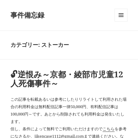
事件備忘録
メニュ
ーとウ
ィジェ
ット
カテゴリー:
ストーカー
🔓逆恨み～京都・綾部市児童12
人死傷事件～
この記事を転載あるいは参考にしたりリライトして利用された場
合の利用料金は無料配信記事一律50,000円、有料配信記事は
100,000円～です。あとから削除されても利用料金は発生いたし
ます。
但し、条件によって無料でご利用いただけますので
こちら
を参考
になさるか、jikencase1112@gmail.comまで連絡ください。な