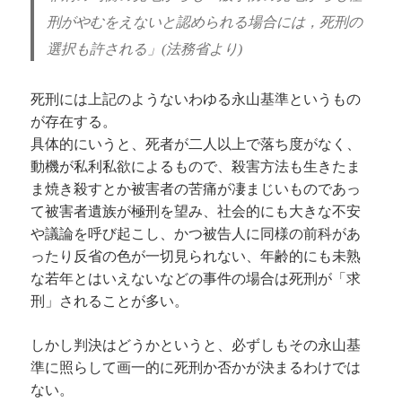
刑がやむをえないと認められる場合には，死刑の
選択も許される」
(
法務省より
)
死刑には上記のようないわゆる永山基準というもの
が存在する。
具体的にいうと、死者が二人以上で落ち度がなく、
動機が私利私欲によるもので、殺害方法も生きたま
ま焼き殺すとか被害者の苦痛が凄まじいものであっ
て被害者遺族が極刑を望み、社会的にも大きな不安
や議論を呼び起こし、かつ被告人に同様の前科があ
ったり反省の色が一切見られない、年齢的にも未熟
な若年とはいえないなどの事件の場合は死刑が「求
刑」されることが多い。
しかし判決はどうかというと、必ずしもその永山基
準に照らして画一的に死刑か否かが決まるわけでは
ない。