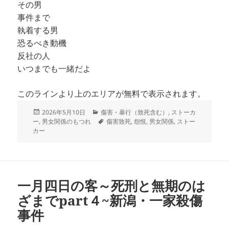
その男
事件まで
執着する男
恐るべき動機
反社の人
いつまでも一緒だよ
このラインより上のエリアが無料で表示されます。
投
カ
2026年5月10日
傷害・暴行（致死含む）
,
ストーカ
稿
テ
タ
ー
,
男女関係のもつれ
傷害致死
,
怨恨
,
男女関係
,
ストー
日:
ゴ
グ
カー
リ
ー
一月四日の客～死刑と無期のは
ざまでpart４~新潟・一家殺傷
事件