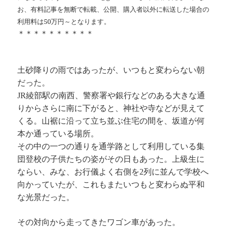
お、有料記事を無断で転載、公開、購入者以外に転送した場合の
利用料は50万円～となります。
＊＊＊＊＊＊＊＊＊＊
土砂降りの雨ではあったが、いつもと変わらない朝
だった。
JR綾部駅の南西、警察署や銀行などのある大きな通
りからさらに南に下がると、神社や寺などが見えて
くる。山裾に沿って立ち並ぶ住宅の間を、坂道が何
本か通っている場所。
その中の一つの通りを通学路として利用している集
団登校の子供たちの姿がその日もあった。上級生に
ならい、みな、お行儀よく右側を2列に並んで学校へ
向かっていたが、これもまたいつもと変わらぬ平和
な光景だった。
その対向から走ってきたワゴン車があった。