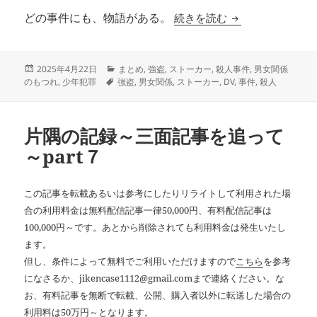
片隅の記録〜三面記
続きを読む
どの事件にも、物語がある。
投
カ
2025年4月22日
まとめ
,
強盗
,
ストーカー
,
殺人事件
,
男女関係
稿
タ
テ
のもつれ
,
少年犯罪
強盗
,
男女関係
,
ストーカー
,
DV
,
事件
,
殺人
日:
グ
ゴ
リ
ー
片隅の記録～三面記事を追って
～part７
この記事を転載あるいは参考にしたりリライトして利用された場
合の利用料金は無料配信記事一律50,000円、有料配信記事は
100,000円～です。あとから削除されても利用料金は発生いたし
ます。
但し、条件によって無料でご利用いただけますので
こちら
を参考
になさるか、jikencase1112@gmail.comまで連絡ください。な
お、有料記事を無断で転載、公開、購入者以外に転送した場合の
利用料は50万円～となります。