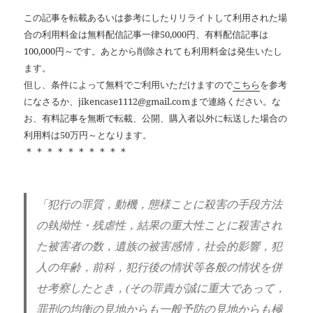
この記事を転載あるいは参考にしたりリライトして利用された場
合の利用料金は無料配信記事一律50,000円、有料配信記事は
100,000円～です。あとから削除されても利用料金は発生いたし
ます。
但し、条件によって無料でご利用いただけますので
こちら
を参考
になさるか、jikencase1112@gmail.comまで連絡ください。な
お、有料記事を無断で転載、公開、購入者以外に転送した場合の
利用料は50万円～となります。
＊＊＊＊＊＊＊＊＊＊
「犯行の罪質，動機，態様ことに殺害の手段方法
の執拗性・残虐性，結果の重大性ことに殺害され
た被害者の数，遺族の被害感情，社会的影響，犯
人の年齢，前科，犯行後の情状等各般の情状を併
せ考察したとき，
(
その罪責が誠に重大であって，
罪刑の均衡の見地からも一般予防の見地からも極