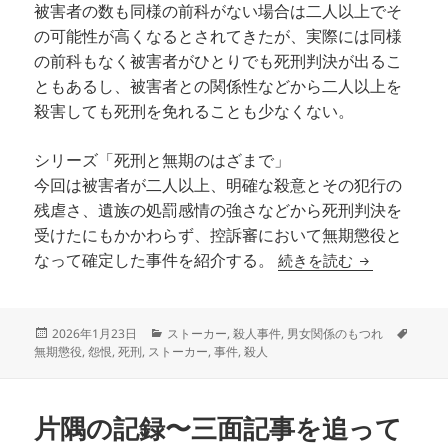
被害者の数も同様の前科がない場合は二人以上でそ
の可能性が高くなるとされてきたが、実際には同様
の前科もなく被害者がひとりでも死刑判決が出るこ
ともあるし、被害者との関係性などから二人以上を
殺害しても死刑を免れることも少なくない。
シリーズ「死刑と無期のはざまで」
今回は被害者が二人以上、明確な殺意とその犯行の
残虐さ、遺族の処罰感情の強さなどから死刑判決を
受けたにもかかわらず、控訴審において無期懲役と
一月四日の客
続きを読む
なって確定した事件を紹介する。
投
カ
タ
2026年1月23日
ストーカー
,
殺人事件
,
男女関係のもつれ
稿
テ
グ
無期懲役
,
怨恨
,
死刑
,
ストーカー
,
事件
,
殺人
日:
ゴ
リ
ー
片隅の記録〜三面記事を追って