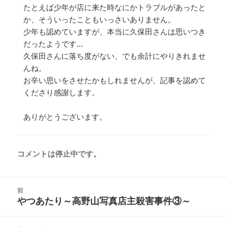
たとえば少年が店に来た時なにかトラブルがあったと
か、そういったこともいっさいありません。
少年も認めていますが、本当に久保田さんは思いつき
だったようです…
久保田さんに落ち度がない、でも余計にやりきれませ
んね。
お辛い思いをさせたかもしれませんが、記事を認めて
くださり感謝します。
ありがとうございます。
コメントは停止中です。
投
前
稿
やつあたり～高野山写真店主殺害事件③～
前
ナ
の
ビ
投