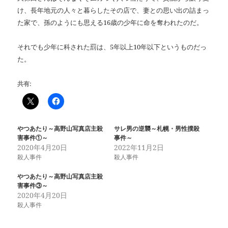
け、長年地元の人々と暮らしたその店で、妻との思い出の詰まっ
た家で、孫のようにも思える
16
歳の少年に命を奪われたのだ。
それでも少年に科された罰は、
5
年以上
10
年以下というものだっ
た。
共有:
やつあたり～高野山写真店主殺
サレ男の逆襲～札幌・男性撲殺
害事件①～
事件～
2020年4月20日
2022年11月2日
殺人事件
殺人事件
やつあたり～高野山写真店主殺
害事件③～
2020年4月20日
殺人事件