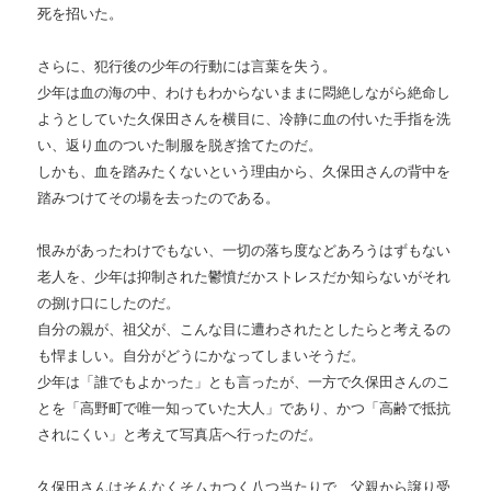
死を招いた。
さらに、犯行後の少年の行動には言葉を失う。
少年は血の海の中、わけもわからないままに悶絶しながら絶命し
ようとしていた久保田さんを横目に、冷静に血の付いた手指を洗
い、返り血のついた制服を脱ぎ捨てたのだ。
しかも、血を踏みたくないという理由から、久保田さんの背中を
踏みつけてその場を去ったのである。
恨みがあったわけでもない、一切の落ち度などあろうはずもない
老人を、少年は抑制された鬱憤だかストレスだか知らないがそれ
の捌け口にしたのだ。
自分の親が、祖父が、こんな目に遭わされたとしたらと考えるの
も悍ましい。自分がどうにかなってしまいそうだ。
少年は「誰でもよかった」とも言ったが、一方で久保田さんのこ
とを「高野町で唯一知っていた大人」であり、かつ「高齢で抵抗
されにくい」と考えて写真店へ行ったのだ。
久保田さんはそんなくそムカつく八つ当たりで、父親から譲り受