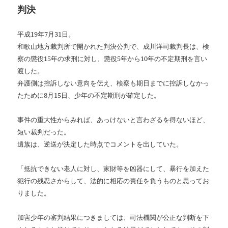
判決
平成
19
年
7
月
31
日。
和歌山地方裁判所で開かれた判決公判で、成川洋司裁判長は、検
察の懲役
15
年の求刑に対し、懲役
5
年から
10
年の不定期刑を言い
渡した。
弁護側は控訴しない意向を伝え、検察も期日までに控訴しなかっ
たために
8
月
15
日、少年の不定期刑が確定した。
事件の重大性からみれば、あっけないと言わざるを得ないほど、
短い裁判だった。
遺族は、逆送が決定した時点でコメントを出していた。
「抵抗できない老人に対し、家財等を凶器にして、暴行を加えた
犯行の残忍さからして、法的に相応の責任を負うものと思ってお
りました。
加害少年の審判結果につきましては、司法機関が公正な判断を下