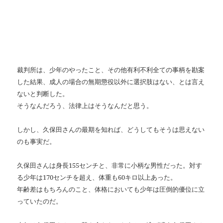
裁判所は、少年のやったこと、その他有利不利全ての事柄を勘案
した結果、成人の場合の無期懲役以外に選択肢はない、とは言え
ないと判断した。
そうなんだろう、法律上はそうなんだと思う。
しかし、久保田さんの最期を知れば、どうしてもそうは思えない
のも事実だ。
久保田さんは身長
155
センチと、非常に小柄な男性だった。対す
る少年は
170
センチを超え、体重も
60
キロ以上あった。
年齢差はもちろんのこと、体格においても少年は圧倒的優位に立
っていたのだ。