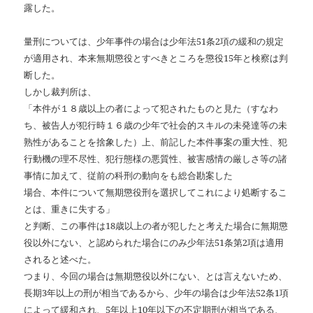
露した。
量刑については、少年事件の場合は少年法
51
条
2
項の緩和の規定
が適用され、本来無期懲役とすべきところを懲役
15
年と検察は判
断した。
しかし裁判所は、
「本件が１８歳以上の者によって犯されたものと見た（すなわ
ち、被告人が犯行時１６歳の少年で社会的スキルの未発達等の未
熟性があることを捨象した）上、前記した本件事案の重大性、犯
行動機の理不尽性、犯行態様の悪質性、被害感情の厳しさ等の諸
事情に加えて、従前の科刑の動向をも総合勘案した
場合、本件について無期懲役刑を選択してこれにより処断するこ
とは、重きに失する」
と判断、この事件は
18
歳以上の者が犯したと考えた場合に無期懲
役以外にない、と認められた場合にのみ少年法
51
条第
2
項は適用
されると述べた。
つまり、今回の場合は無期懲役以外にない、とは言えないため、
長期
3
年以上の刑が相当であるから、少年の場合は少年法
52
条
1
項
によって緩和され、
5
年以上
10
年以下の不定期刑が相当である、