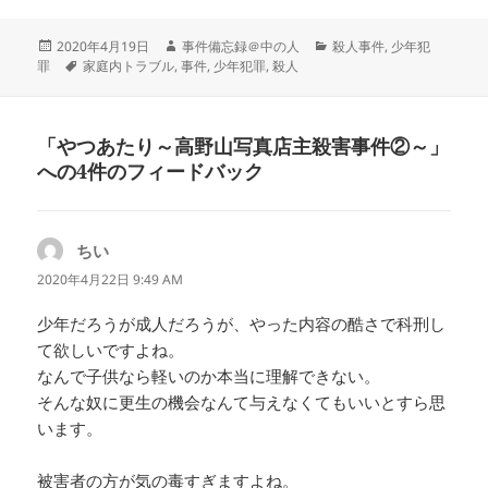
投
作
カ
2020年4月19日
事件備忘録＠中の人
殺人事件
,
少年犯
稿
タ
成
テ
罪
家庭内トラブル
,
事件
,
少年犯罪
,
殺人
日:
グ
者
ゴ
リ
ー
「やつあたり～高野山写真店主殺害事件②～」
への4件のフィードバック
ちい
よ
り:
2020年4月22日 9:49 AM
少年だろうが成人だろうが、やった内容の酷さで科刑し
て欲しいですよね。
なんで子供なら軽いのか本当に理解できない。
そんな奴に更生の機会なんて与えなくてもいいとすら思
います。
被害者の方が気の毒すぎますよね。