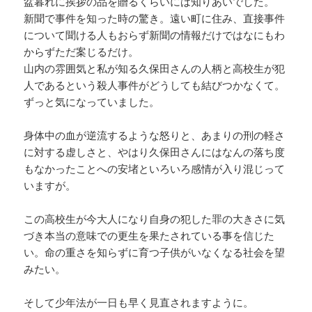
盆暮れに挨拶の品を贈るくらいには知りあいでした。
新聞で事件を知った時の驚き。遠い町に住み、直接事件
について聞ける人もおらず新聞の情報だけではなにもわ
からずただ案じるだけ。
山内の雰囲気と私が知る久保田さんの人柄と高校生が犯
人であるという殺人事件がどうしても結びつかなくて。
ずっと気になっていました。
身体中の血が逆流するような怒りと、あまりの刑の軽さ
に対する虚しさと、やはり久保田さんにはなんの落ち度
もなかったことへの安堵といろいろ感情が入り混じって
いますが。
この高校生が今大人になり自身の犯した罪の大きさに気
づき本当の意味での更生を果たされている事を信じた
い。命の重さを知らずに育つ子供がいなくなる社会を望
みたい。
そして少年法が一日も早く見直されますように。