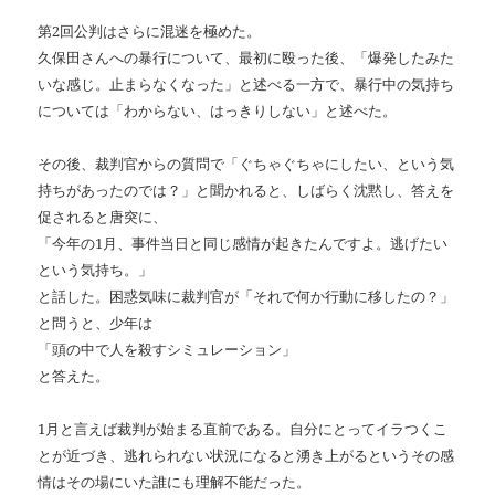
第
2
回公判はさらに混迷を極めた。
久保田さんへの暴行について、最初に殴った後、「爆発したみた
いな感じ。止まらなくなった」と述べる一方で、暴行中の気持ち
については「わからない、はっきりしない」と述べた。
その後、裁判官からの質問で「ぐちゃぐちゃにしたい、という気
持ちがあったのでは？」と聞かれると、しばらく沈黙し、答えを
促されると唐突に、
「今年の
1
月、事件当日と同じ感情が起きたんですよ。逃げたい
という気持ち。」
と話した。困惑気味に裁判官が「それで何か行動に移したの？」
と問うと、少年は
「頭の中で人を殺すシミュレーション」
と答えた。
1
月と言えば裁判が始まる直前である。自分にとってイラつくこ
とが近づき、逃れられない状況になると湧き上がるというその感
情はその場にいた誰にも理解不能だった。