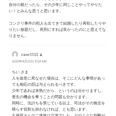
自分の親だったら、その少年に同じことやってやりた
い！とみんな思うと思います。
コンクリ事件の犯人も出てきて結婚したり再犯したりや
りたい放題だし、死刑にすれば良かったのにと思えてな
りません。
case1112
よ
り:
2020年4月22日 9:54 AM
ちい さま
人を故意に死なせた場合は、そこにどんな事情があっ
ても相応の罰は与えられるべきです。
少年であれば未熟だから、というのは分かりますし、
更生の機会を奪うことの問題も分かります。
同時に、仇討ちを禁じている以上、司法がその無念を
晴らす役割も担わなければ、とも思います。
久保田さんのご遺族は立派でした。どのような判断が