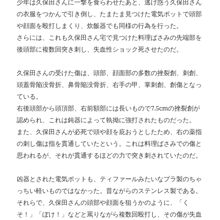
少年は久保田さんに一撃を食らわせたあと、逃げ惑う久保田さん
の衣服をつかんで引き倒し、たまたま見つけた電気ポットで頭部
や顔面を殴打しまくり、炊飯器でも同様の行為を行った。
さらには、これも久保田さん宅で見つけた料理ばさみの先端部を
後頭部に複数回突き刺し、失血性ショック死させたのだ。
久保田さんの受けた傷は、頭部、顔面部の多数の挫裂創、刺創、
頭蓋骨陥没骨折、鼻骨陥没骨折、右手の甲、掌刺創、創傷となっ
ている。
右後頭部から頭頂部、右前額部には長いもので
7.5cm
の挫裂創が
認められ、これは鈍器によって執拗に強打されたものだった。
また、久保田さんが必死で頭や顔を庇おうとしたため、右の薬指
の刺し傷は指を貫通していたという。これは料理ばさみでの傷と
思われるが、それが貫通するほどの力で突き刺されていたのだ。
凶器とされた電気ポットも、ティファールみたいなプラ製のちゃ
っちい軽いものではなかった。昔ながらのステンレス製である。
それらで、久保田さんの頭部や顔面を狙うかのように、「く
そ！」「ぼけ！」などと罵りながら複数回殴打し、その傷が失血