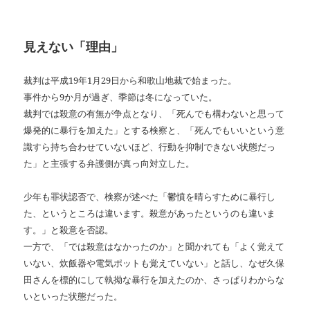
見えない「理由」
裁判は平成
19
年
1
月
29
日から和歌山地裁で始まった。
事件から
9
か月が過ぎ、季節は冬になっていた。
裁判では殺意の有無が争点となり、「死んでも構わないと思って
爆発的に暴行を加えた」とする検察と、「死んでもいいという意
識すら持ち合わせていないほど、行動を抑制できない状態だっ
た」と主張する弁護側が真っ向対立した。
少年も罪状認否で、検察が述べた「鬱憤を晴らすために暴行し
た、というところは違います。殺意があったというのも違いま
す。」と殺意を否認。
一方で、「では殺意はなかったのか」と聞かれても「よく覚えて
いない、炊飯器や電気ポットも覚えていない」と話し、なぜ久保
田さんを標的にして執拗な暴行を加えたのか、さっぱりわからな
いといった状態だった。