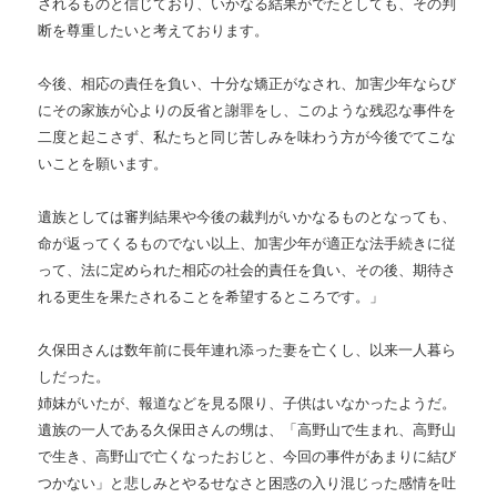
されるものと信じており、いかなる結果がでたとしても、その判
断を尊重したいと考えております。
今後、相応の責任を負い、十分な矯正がなされ、加害少年ならび
にその家族が心よりの反省と謝罪をし、このような残忍な事件を
二度と起こさず、私たちと同じ苦しみを味わう方が今後でてこな
いことを願います。
遺族としては審判結果や今後の裁判がいかなるものとなっても、
命が返ってくるものでない以上、加害少年が適正な法手続きに従
って、法に定められた相応の社会的責任を負い、その後、期待さ
れる更生を果たされることを希望するところです。」
久保田さんは数年前に長年連れ添った妻を亡くし、以来一人暮ら
しだった。
姉妹がいたが、報道などを見る限り、子供はいなかったようだ。
遺族の一人である久保田さんの甥は、「高野山で生まれ、高野山
で生き、高野山で亡くなったおじと、今回の事件があまりに結び
つかない」と悲しみとやるせなさと困惑の入り混じった感情を吐