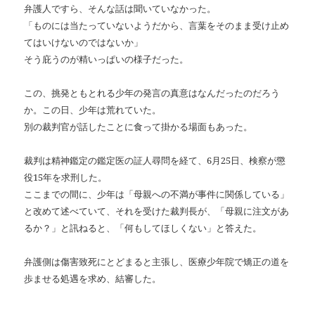
弁護人ですら、そんな話は聞いていなかった。
「ものには当たっていないようだから、言葉をそのまま受け止め
てはいけないのではないか」
そう庇うのが精いっぱいの様子だった。
この、挑発ともとれる少年の発言の真意はなんだったのだろう
か。この日、少年は荒れていた。
別の裁判官が話したことに食って掛かる場面もあった。
裁判は精神鑑定の鑑定医の証人尋問を経て、
6
月
25
日、検察が懲
役
15
年を求刑した。
ここまでの間に、少年は「母親への不満が事件に関係している」
と改めて述べていて、それを受けた裁判長が、「母親に注文があ
るか？」と訊ねると、「何もしてほしくない」と答えた。
弁護側は傷害致死にとどまると主張し、医療少年院で矯正の道を
歩ませる処遇を求め、結審した。