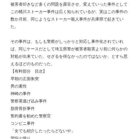
被害者叩きなど多くの問題を露呈させ、変えていった事件として
この桶川ストーカー事件は広く知られているが、実はこの事件の
数か月前、同じようなストーカー殺人事件が兵庫県で起きてい
た。
その事件は、もしも警察がしっかりと対応し事件化されていれ
ば、同じケースだとして埼玉県警が被害者殺害より前に何らかの
対処が出来ていた、せざるを得なかったのではないか、とすら思
えるほどのものだった。
【有料部分 目次】
早朝の正面衝突
男の素性
神崎の事件
警察署逃げ込み事件
肋骨骨折事件
誓約書を勧めた警察官
コンビニ事件
「女でも紹介したったらどないや」
苦悩と憤り