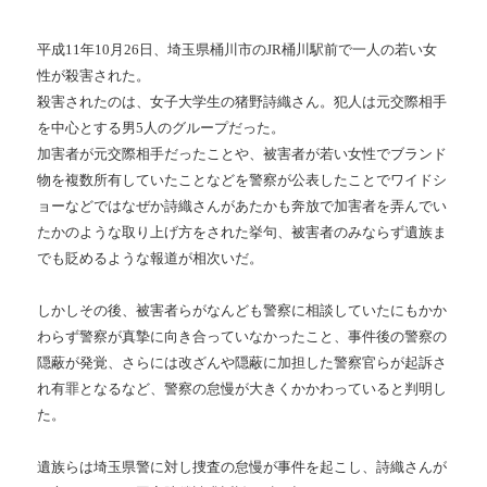
平成
11
年
10
月
26
日、埼玉県桶川市の
JR
桶川駅前で一人の若い女
性が殺害された。
殺害されたのは、女子大学生の猪野詩織さん。犯人は元交際相手
を中心とする男
5
人のグループだった。
加害者が元交際相手だったことや、被害者が若い女性でブランド
物を複数所有していたことなどを警察が公表したことでワイドシ
ョーなどではなぜか詩織さんがあたかも奔放で加害者を弄んでい
たかのような取り上げ方をされた挙句、被害者のみならず遺族ま
でも貶めるような報道が相次いだ。
しかしその後、被害者らがなんども警察に相談していたにもかか
わらず警察が真摯に向き合っていなかったこと、事件後の警察の
隠蔽が発覚、さらには改ざんや隠蔽に加担した警察官らが起訴さ
れ有罪となるなど、警察の怠慢が大きくかかわっていると判明し
た。
遺族らは埼玉県警に対し捜査の怠慢が事件を起こし、詩織さんが