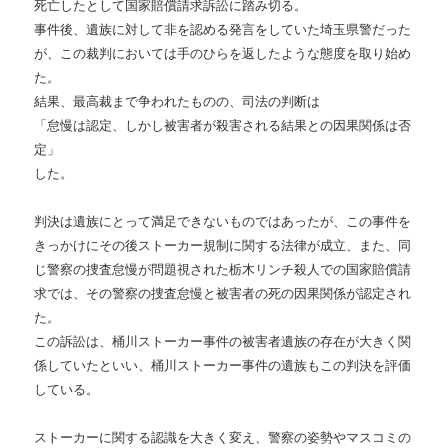
死亡したとして国家賠償請求訴訟に踏み切る。
事件後、遺族に対して非を認める発言をしていた埼玉県警だった
が、この裁判においては手のひらを返したような態度を取り始め
た。
結果、最高裁まで争われたものの、司法の判断は
「怠慢は認定、しかし被害者が殺害される結果との因果関係は否
定」
した。
判決は遺族にとって満足できないものではあったが、この事件を
きっかけにその後ストーカー規制に関する法律が成立、また、同
じ警察の捜査怠慢が問題視された栃木リンチ殺人での国家賠償請
求では、その警察の捜査怠慢と被害者の死の因果関係が認定され
た。
この訴訟は、桶川ストーカー事件の被害者遺族の存在が大きく関
係していたといい、桶川ストーカー事件の遺族もこの判決を評価
している。
ストーカーに関する認識を大きく変え、警察の姿勢やマスコミの