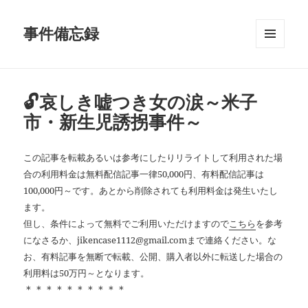
事件備忘録
メニュ
ーとウ
ィジェ
ット
🔓哀しき嘘つき女の涙～米子
市・新生児誘拐事件～
この記事を転載あるいは参考にしたりリライトして利用された場
合の利用料金は無料配信記事一律50,000円、有料配信記事は
100,000円～です。あとから削除されても利用料金は発生いたし
ます。
但し、条件によって無料でご利用いただけますので
こちら
を参考
になさるか、jikencase1112@gmail.comまで連絡ください。な
お、有料記事を無断で転載、公開、購入者以外に転送した場合の
利用料は50万円～となります。
＊＊＊＊＊＊＊＊＊＊