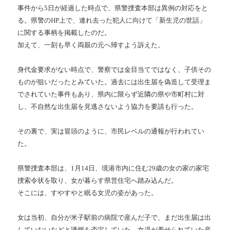
事件から
5
日が経過した時点で、県警捜査本部は異例の対応をと
る。県警の
HP
上で、連れ去った犯人に向けて「新生児の世話」
に関する事柄を掲載したのだ。
加えて、一刻も早く両親の元へ帰すよう訴えた。
身代金要求がない時点で、警察では金目当てではなく、子供その
ものが狙いだったとみていた。過去には出生届を偽造して受理ま
でされていた事件もあり、県内に限らず近隣の県や市町村に対
し、不自然な出生届を見逃さないよう協力を要請も行った。
その裏で、実は冒頭のように、市民レベルの通報が行われてい
た。
県警捜査本部は、
1
月
14
日、境港市内に住む
29
歳の女の家の家宅
捜索令状を取り、女が暮らす県営住宅へ踏み込んだ。
そこには、すやすやと眠る女児の姿があった。
女は当初、自分が米子駅前の病院で産んだ子で、まだ出生届は出
していないなどと誘拐を否定していた。女児が着せられていた産