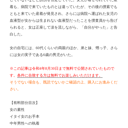
着も、病院で来ていたものとは違っていたが、その後の捜索でも
ともと来ていた産着が発見され、さらには病院へ運ばれた女児の
血液型が女からは生まれない血液型だったことを捜査員から告げ
られると、女は正座して涙を流しながら、「自分がやった」と告
白した。
女の自宅には、
60
代くらいの両親のほか、弟と妹、甥っ子、さら
には女の実子である
6
歳の男児がいた。
※この記事は令和4年8月30日まで無料で公開されていたもので
す。
条件に合致する方は無料でお楽しみいただけます。
そうでない場合も、既読でないかご確認の上、購入にお進みくだ
さい。
【有料部分目次】
女の素性
イタイ女のお手本
中年男性への執着