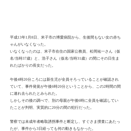
平成
13
年
1
月
8
日、米子市の博愛病院から、生後間もない女の赤ち
ゃんがいなくなった。
いなくなったのは、米子市在住の国家公務員、松岡祐一さん（仮
名
/
当時
37
歳）と、浩子さん（仮名
/
当時
31
歳）の間にその日生ま
れたばかりの長女だった。
午後
4
時
20
分ころには新生児が全員そろっていることが確認され
ていて、事件発覚が午後
6
時
20
分ということから、この
2
時間の間
に連れ去られたとみられた。
しかしその後の調べで、別の母親が午後
6
時に全員を確認してい
たことが判明、実質的に
20
分の間の犯行だった。
警察では未成年者略取誘拐事件と断定し、すぐさま捜査にあたっ
たが、事件から
3
日経っても何の動きもなかった。