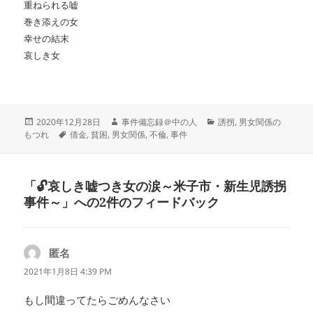
重ねられる嘘
巻き添えの女
幸せの結末
哀しき女
投
作
カ
2020年12月28日
事件備忘録＠中の人
誘拐
,
男女関係の
稿
タ
成
テ
もつれ
借金
,
貧困
,
男女関係
,
不倫
,
事件
日:
グ
者
ゴ
リ
ー
「🔓哀しき嘘つき女の涙～米子市・新生児誘拐
事件～」への2件のフィードバック
匿名
よ
り:
2021年1月8日 4:39 PM
もし間違ってたらごめんなさい