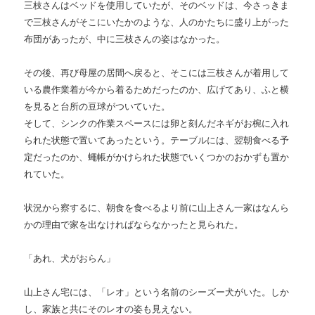
三枝さんはベッドを使用していたが、そのベッドは、今さっきま
で三枝さんがそこにいたかのような、人のかたちに盛り上がった
布団があったが、中に三枝さんの姿はなかった。
その後、再び母屋の居間へ戻ると、そこには三枝さんが着用して
いる農作業着が今から着るためだったのか、広げてあり、ふと横
を見ると台所の豆球がついていた。
そして、シンクの作業スペースには卵と刻んだネギがお椀に入れ
られた状態で置いてあったという。テーブルには、翌朝食べる予
定だったのか、蠅帳がかけられた状態でいくつかのおかずも置か
れていた。
状況から察するに、朝食を食べるより前に山上さん一家はなんら
かの理由で家を出なければならなかったと見られた。
「あれ、犬がおらん」
山上さん宅には、「レオ」という名前のシーズー犬がいた。しか
し、家族と共にそのレオの姿も見えない。