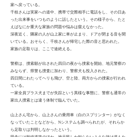
家へ戻っている。
千枝さんは実家への道中、携帯で交際相手に電話をし、その日あ
った出来事をいつものように話したという。その様子から、たと
えばなにか重大な家族の問題や悩みは窺えなかった。
深夜近く、隣家の人が山上家に車が止まり、ドアが閉まる音を聞
いている。おそらく、千枝さんが帰宅した際の音と思われた。
家族の足取りは、ここで途絶える。
警察は、捜索願が出された四日の夜から捜索を開始、地元警察の
みならず、県警も捜査に加わり、警察犬も投入された。
四日間にわたってヘリも飛び、空と陸、両方からの捜索が行われ
ている。
一家全員プラス犬までが失踪という異様な事態に、警察も通常の
家出人捜索とは違う体制で臨んでいた。
山上さん宅から、山上さんの乗用車（白のスプリンター）がなく
なっていたことなどから、Nシステムも調べられたが、それらか
ら足取りは判明しなかったという。
田舎には幹線道路のほか、地元民しか知らないような抜け道もた