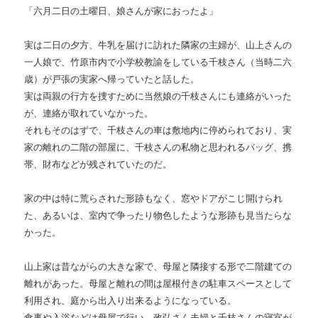
「六月二日の土曜日、娘さんが家におったよ」
実は二日の夕方、牛乳を届けに訪れた隣家の主婦が、山上さんの
一人娘で、竹原市内で小学校教諭をしている千枝さん（当時二六
歳）が戸張の実家へ帰っていたと話した。
実は両親の行方を捜すために当然娘の千枝さんにも連絡がいった
が、連絡が取れていなかった。
それもそのはずで、千枝さんの車は敷地内に停められており、実
家の離れの二階の部屋に、千枝さんの私物と思われるバッグ、携
帯、財布などが残されていたのだ。
家の中は特に荒らされた形跡もなく、窓やドアがこじ開けられ
た、あるいは、室内で争ったり物色したような形跡も見当たらな
かった。
山上家は昔ながらの大きな家で、母屋と隣接する形で二階建ての
離れがあった。母屋と離れの間は屋根付きの駐車スペースとして
利用され、庭から出入り出来るようになっている。
食事や入浴などは母屋で行い、政弘さん夫婦と千枝さんの寝室が