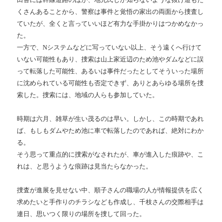
くさんあることから、警察は事件と覚悟の家出の両面から捜査し
ていたが、全くと言っていいほど有力な手掛かりはつかめなかっ
た。
一方で、Nシステムなどに写っていない以上、そう遠くへ行けて
いない可能性もあり、捜索は山上家近辺のため池やダムなどに誤
って転落した可能性、あるいは事件だったとしてそういった場所
に沈められている可能性も否定できず、ありとあらゆる場所を捜
索した。捜索には、地域の人らも参加していた。
時期は六月、雑草が生い茂るのは早い。しかし、この時期であれ
ば、もしもダムやため池に車で転落したのであれば、絶対にわか
る。
そう思って重点的に捜索がなされたが、車が進入した痕跡や、こ
れは、と思うような痕跡は見当たらなかった。
捜査が進展を見せない中、順子さんの職場の人が情報提供を広く
求めたいと手作りのチラシなども作成し、千枝さんの交際相手は
連日、思いつく限りの場所を捜して回った。