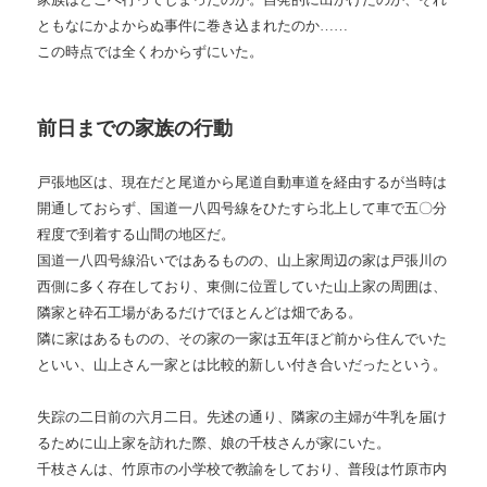
ともなにかよからぬ事件に巻き込まれたのか……
この時点では全くわからずにいた。
前日までの家族の行動
戸張地区は、現在だと尾道から尾道自動車道を経由するが当時は
開通しておらず、国道一八四号線をひたすら北上して車で五〇分
程度で到着する山間の地区だ。
国道一八四号線沿いではあるものの、山上家周辺の家は戸張川の
西側に多く存在しており、東側に位置していた山上家の周囲は、
隣家と砕石工場があるだけでほとんどは畑である。
隣に家はあるものの、その家の一家は五年ほど前から住んでいた
といい、山上さん一家とは比較的新しい付き合いだったという。
失踪の二日前の六月二日。先述の通り、隣家の主婦が牛乳を届け
るために山上家を訪れた際、娘の千枝さんが家にいた。
千枝さんは、竹原市の小学校で教諭をしており、普段は竹原市内