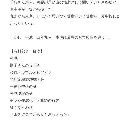
千枝さんから、両親の思い出の場所として聞いていた京都など、
車中泊をしながら捜した。
九州から東京、とにかく思いつく場所という場所を、夏中捜しま
わったという。
しかし、平成一四年九月。事件は最悪の形で終焉を迎える。
【有料部分 目次】
発見
順子さんのうわさ
金銭トラブルとヒソヒソ
預貯金総額3000万円
一家心中説の謎
発見現場の謎
チラシ作成代金と相続の行方
様々なうわさ
「永久に見つからんと思うとった」