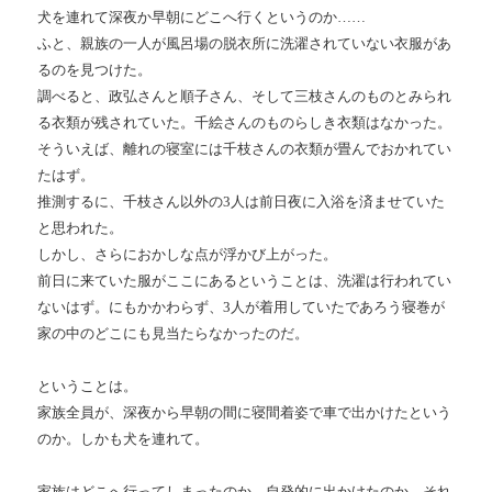
犬を連れて深夜か早朝にどこへ行くというのか……
ふと、親族の一人が風呂場の脱衣所に洗濯されていない衣服があ
るのを見つけた。
調べると、政弘さんと順子さん、そして三枝さんのものとみられ
る衣類が残されていた。千絵さんのものらしき衣類はなかった。
そういえば、離れの寝室には千枝さんの衣類が畳んでおかれてい
たはず。
推測するに、千枝さん以外の3人は前日夜に入浴を済ませていた
と思われた。
しかし、さらにおかしな点が浮かび上がった。
前日に来ていた服がここにあるということは、洗濯は行われてい
ないはず。にもかかわらず、3人が着用していたであろう寝巻が
家の中のどこにも見当たらなかったのだ。
ということは。
家族全員が、深夜から早朝の間に寝間着姿で車で出かけたという
のか。しかも犬を連れて。
家族はどこへ行ってしまったのか。自発的に出かけたのか、それ