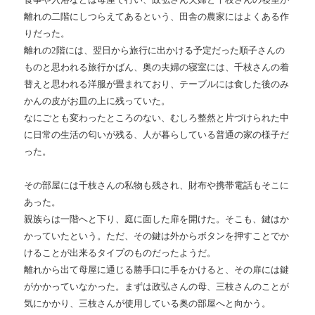
離れの二階にしつらえてあるという、田舎の農家にはよくある作
りだった。
離れの2階には、翌日から旅行に出かける予定だった順子さんの
ものと思われる旅行かばん、奥の夫婦の寝室には、千枝さんの着
替えと思われる洋服が畳まれており、テーブルには食した後のみ
かんの皮がお皿の上に残っていた。
なにごとも変わったところのない、むしろ整然と片づけられた中
に日常の生活の匂いが残る、人が暮らしている普通の家の様子だ
った。
その部屋には千枝さんの私物も残され、財布や携帯電話もそこに
あった。
親族らは一階へと下り、庭に面した扉を開けた。そこも、鍵はか
かっていたという。ただ、その鍵は外からボタンを押すことでか
けることが出来るタイプのものだったようだ。
離れから出て母屋に通じる勝手口に手をかけると、その扉には鍵
がかかっていなかった。まずは政弘さんの母、三枝さんのことが
気にかかり、三枝さんが使用している奥の部屋へと向かう。