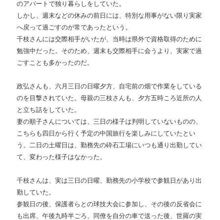
のアパートで独り暮らしをしていた。
しかし、週末などの休みの前日には、特別な用事がない限り実家
へ戻って過ごすのが常であったという。
千枝さんには交際相手がいたが、当時は県外で資格取得のために
勉強中だった。そのため、週末も交際相手に会うより、実家で過
ごすことも多かったのだ。
政弘さんも、六月三日の日曜夕方、自宅前の畑で作業をしている
のを目撃されていた。母親の三枝さんも、夕方五時ころ近所の人
と立ち話をしていた。
妻の順子さんについては、三日の様子は判明していないものの、
こちらも四日から行く予定の中国旅行を楽しみにしていたとい
う。二日の土曜日は、勤務先の砕石工場にいつも通り出勤してい
て、変わった様子はなかった。
千枝さんは、実は三日の日曜、勤務先の小学校で参観日があり出
勤していた。
参観日の後、保護者らとの球技大会に参加し、その後の反省会に
も出席、午後九時半ごろ、同僚を自分の車で送った後、世羅の実