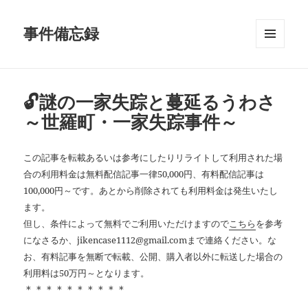
事件備忘録
メニュ
ーとウ
ィジェ
ット
🔓謎の一家失踪と蔓延るうわさ
～世羅町・一家失踪事件～
この記事を転載あるいは参考にしたりリライトして利用された場
合の利用料金は無料配信記事一律50,000円、有料配信記事は
100,000円～です。あとから削除されても利用料金は発生いたし
ます。
但し、条件によって無料でご利用いただけますので
こちら
を参考
になさるか、jikencase1112@gmail.comまで連絡ください。な
お、有料記事を無断で転載、公開、購入者以外に転送した場合の
利用料は50万円～となります。
＊＊＊＊＊＊＊＊＊＊