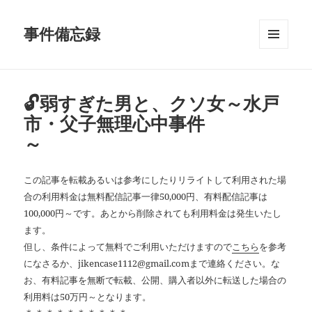
事件備忘録
メニュ
ーとウ
ィジェ
ット
🔓弱すぎた男と、クソ女～水戸
市・父子無理心中事件
～
この記事を転載あるいは参考にしたりリライトして利用された場
合の利用料金は無料配信記事一律50,000円、有料配信記事は
100,000円～です。あとから削除されても利用料金は発生いたし
ます。
但し、条件によって無料でご利用いただけますので
こちら
を参考
になさるか、jikencase1112@gmail.comまで連絡ください。な
お、有料記事を無断で転載、公開、購入者以外に転送した場合の
利用料は50万円～となります。