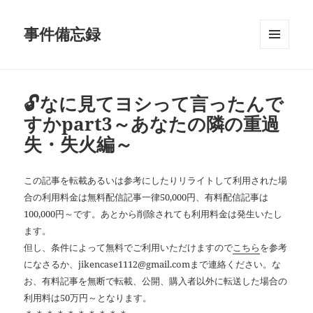
事件備忘録
メニュ
ーとウ
ィジェ
ット
🔓なに見てヨシって言ったんで
すかpart3～あなたの隣の重過
失・失火編～
この記事を転載あるいは参考にしたりリライトして利用された場
合の利用料金は無料配信記事一律50,000円、有料配信記事は
100,000円～です。あとから削除されても利用料金は発生いたし
ます。
但し、条件によって無料でご利用いただけますので
こちら
を参考
になさるか、jikencase1112@gmail.comまで連絡ください。な
お、有料記事を無断で転載、公開、購入者以外に転送した場合の
利用料は50万円～となります。