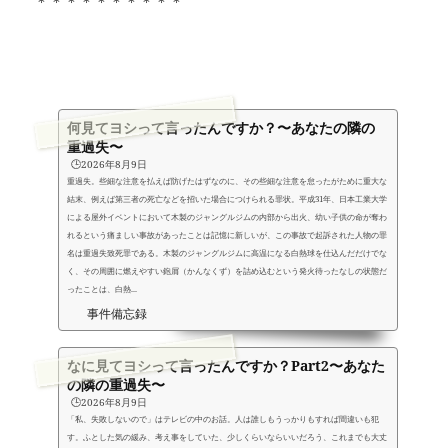
＊＊＊＊＊＊＊＊＊＊
何見てヨシって言ったんですか？〜あなたの隣の
重過失〜
🕒️2026年8月9日
重過失。些細な注意を払えば防げたはずなのに、その些細な注意を怠ったがために重大な
結末、例えば第三者の死亡などを招いた場合につけられる罪状。平成31年、日本工業大学
による屋外イベントにおいて木製のジャングルジムの内部から出火、幼い子供の命が奪わ
れるという痛ましい事故があったことは記憶に新しいが、この事故で起訴された人物の罪
名は重過失致死罪である。木製のジャングルジムに高温になる白熱球を仕込んだだけでな
く、その周囲に燃えやすい鉋屑（かんなくず）を詰め込むという発火待ったなしの状態だ
ったことは、白熱...
事件備忘録
なに見てヨシって言ったんですか？Part2〜あなた
の隣の重過失〜
🕒️2026年8月9日
「私、失敗しないので」はテレビの中のお話。人は誰しもうっかりもすれば間違いも犯
す。ふとした気の緩み、考え事をしていた、少しくらいならいいだろう、これまでも大丈