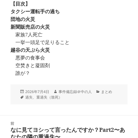
【目次】
タクシー運転手の過ち
団地の火災
新聞販売店の火災
家族7人死亡
一挙一頭足で足りること
越谷の天ぷら火災
悪夢の食事会
空焚きと凝固剤
誰が？
投
作
カ
2026年7月4日
事件備忘録＠中の人
まとめ
稿
タ
成
テ
過失、重過失（致死）
日:
グ
者
ゴ
リ
ー
投
前
稿
なに見てヨシって言ったんですか？Part2〜あ
前
ナ
なたの隣の重過失〜
の