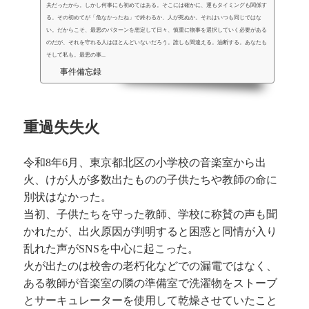
夫だったから。しかし何事にも初めてはある。そこには確かに、運もタイミングも関係す
る。その初めてが「危なかったね」で終わるか、人が死ぬか。それはいつも同じではな
い。だからこそ、最悪のパターンを想定して日々、慎重に物事を選択していく必要がある
のだが、それを守れる人はほとんどいないだろう。誰しも間違える。油断する。あなたも
そして私も。最悪の事...
事件備忘録
重過失失火
令和8年6月、東京都北区の小学校の音楽室から出
火、けが人が多数出たものの子供たちや教師の命に
別状はなかった。
当初、子供たちを守った教師、学校に称賛の声も聞
かれたが、出火原因が判明すると困惑と同情が入り
乱れた声がSNSを中心に起こった。
火が出たのは校舎の老朽化などでの漏電ではなく、
ある教師が音楽室の隣の準備室で洗濯物をストーブ
とサーキュレーターを使用して乾燥させていたこと