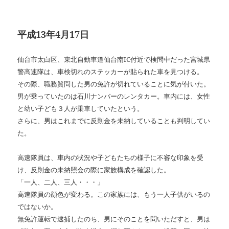
平成13年4月17日
仙台市太白区、東北自動車道仙台南
IC
付近で検問中だった宮城県
警高速隊は、車検切れのステッカーが貼られた車を見つける。
その際、職務質問した男の免許が切れていることに気が付いた。
男が乗っていたのは石川ナンバーのレンタカー。車内には、女性
と幼い子ども３人が乗車していたという。
さらに、男はこれまでに反則金を未納していることも判明してい
た。
高速隊員は、車内の状況や子どもたちの様子に不審な印象を受
け、反則金の未納照会の際に家族構成を確認した。
「一人、二人、三人・・・」
高速隊員の顔色が変わる。この家族には、もう一人子供がいるの
ではないか。
無免許運転で逮捕したのち、男にそのことを問いただすと、男は