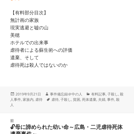
【有料部分目次】
無計画の家族
現実逃避と嘘の山
美穂
ホテルでの出来事
虐待者による蘇生術への評価
遺棄、そして
虐待死は殺人ではないのか
投
作
カ
2019年9月21日
事件備忘録＠中の人
有料記事
,
子殺し
,
殺
稿
成
タ
テ
人事件
,
家族内
,
虐待
虐待
,
子殺し
,
貧困
,
死体遺棄
,
夫婦
,
事件
,
殺
日:
者
グ
ゴ
人
リ
ー
投
前
稿
🔓母に諦められた幼い命～広島・二児虐待死体
前
ナ
遺棄事件～