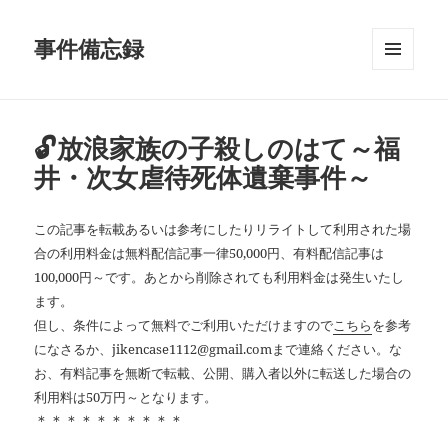
事件備忘録
メニュ
ーとウ
ィジェ
ット
🔓放浪家族の子殺しのはて～福
井・次女虐待死体遺棄事件～
この記事を転載あるいは参考にしたりリライトして利用された場
合の利用料金は無料配信記事一律50,000円、有料配信記事は
100,000円～です。あとから削除されても利用料金は発生いたし
ます。
但し、条件によって無料でご利用いただけますので
こちら
を参考
になさるか、jikencase1112@gmail.comまで連絡ください。な
お、有料記事を無断で転載、公開、購入者以外に転送した場合の
利用料は50万円～となります。
＊＊＊＊＊＊＊＊＊＊