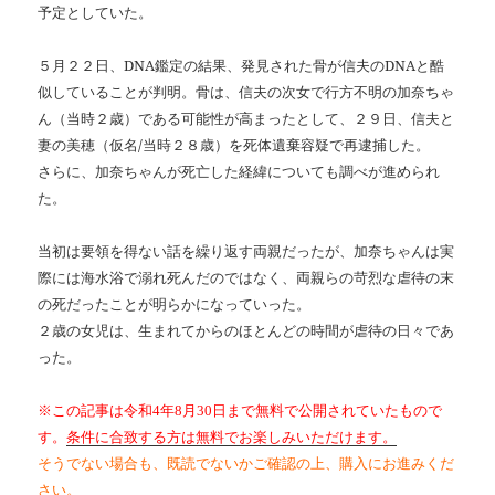
予定としていた。
５月２２日、
DNA
鑑定の結果、発見された骨が信夫の
DNA
と酷
似していることが判明。骨は、信夫の次女で行方不明の加奈ちゃ
ん（当時２歳）である可能性が高まったとして、２９日、信夫と
妻の美穂（仮名
/
当時２８歳）を死体遺棄容疑で再逮捕した。
さらに、加奈ちゃんが死亡した経緯についても調べが進められ
た。
当初は要領を得ない話を繰り返す両親だったが、加奈ちゃんは実
際には海水浴で溺れ死んだのではなく、両親らの苛烈な虐待の末
の死だったことが明らかになっていった。
２歳の女児は、生まれてからのほとんどの時間が虐待の日々であ
った。
※この記事は令和4年8月30日まで無料で公開されていたもので
す。
条件に合致する方は無料でお楽しみいただけます。
そうでない場合も、既読でないかご確認の上、購入にお進みくだ
さい。