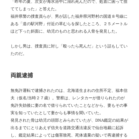
「昨年の夏、次女が海水浴中に溺れ死んだので、処置に困って捨
ててしまった」と答えた。
福井県警の捜査員らが、男が話した福井県河野村の国道８号線に
ある「道の駅河野」付近の草むらを探したところ、２５メートル
ほど下った斜面に、幼児のものと思われる人骨を発見した。
しかし男は、捜査員に対し「殴ったら死んだ」という話もしてい
たのだ。
両親逮捕
無免許運転で逮捕されたのは、北海道生まれの住所不定、福本信
夫（仮名
/
当時２７歳）。警察は、レンタカーが借りられたのが
免許失効後に妻の名で借りられていたことなどから、妻もその事
実を知っていたとして妻からも事情を聞いていた。
発見された骨は幼児の頭部とみられていたが、
DNA
鑑定の結果が
出るまでにとりあえず信夫を道路交通法違反で仙台地裁に起訴
し、鑑定結果によっては傷害致死、死体遺棄の疑いで再逮捕する