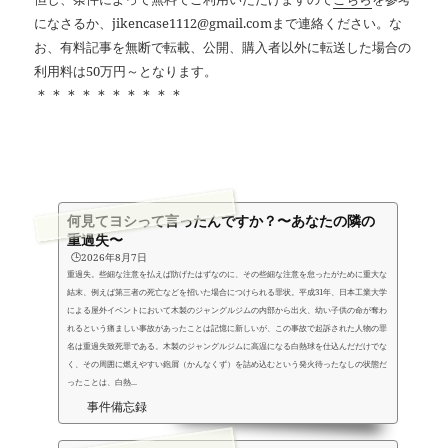
になさるか、jikencase1112@gmail.comまで連絡ください。な
お、有料記事を無断で転載、公開、購入者以外に転送した場合の
利用料は50万円～となります。
＊＊＊＊＊＊＊＊＊＊
何見てヨシって言ったんですか？〜あなたの隣の
重過失〜
🕒️2026年8月7日
重過失。些細な注意を払えば防げたはずなのに、その些細な注意を怠ったがために重大な
結末、例えば第三者の死亡などを招いた場合につけられる罪状。平成31年、日本工業大学
による屋外イベントにおいて木製のジャングルジムの内部から出火、幼い子供の命が奪わ
れるという痛ましい事故があったことは記憶に新しいが、この事故で起訴された人物の罪
名は重過失致死罪である。木製のジャングルジムに高温になる白熱球を仕込んだだけでな
く、その周囲に燃えやすい鉋屑（かんなくず）を詰め込むという発火待ったなしの状態だ
ったことは、白熱...
事件備忘録