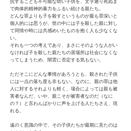
抗することも不可能な幼い子供を、文字通り死ぬま
で肉体的精神的暴力をふるい続ける親たち。
どんな罪よりも子を殺すというものが最も罪深いと
個人的には思うが、世の中には子を殺した親に対し
て同情や時には共感めいたものを抱く人も少なくな
い。
それも一つの考えであり、まさにそのような人がい
なければ子を殺した親たちの居場所は社会になくな
ってしまうため、闇雲に否定する気もない。
ただそこにどんな事情があろうとも、殺された子供
には一点の落ち度も非もない。なのに、親の罪は他
人に対するそれよりも軽く、場合によっては親も被
害者なんだ、いや、親こそが被害者なのだ（なに
の？）と言わんばかりに声を上げる人たちさえ、現
れる。
遠のく意識の中で、その子供たちが最期に見たのは