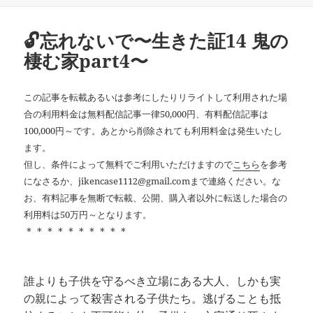
ー
🔓忘れないで〜生きた証14 鬼の
棲む家part4〜
この記事を転載あるいは参考にしたりリライトして利用された場
合の利用料金は無料配信記事一律50,000円、有料配信記事は
100,000円～です。あとから削除されても利用料金は発生いたし
ます。
但し、条件によって無料でご利用いただけますので
こちら
を参考
になさるか、jikencase1112@gmail.comまで連絡ください。な
お、有料記事を無断で転載、公開、購入者以外に転送した場合の
利用料は50万円～となります。
＊＊＊＊＊＊＊＊＊＊
誰よりも子供を守るべき立場にある大人、しかも実
の親によって殺害される子供たち。逃げることも抵