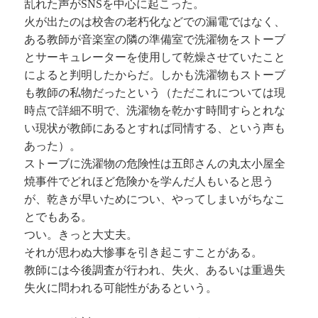
乱れた声がSNSを中心に起こった。
火が出たのは校舎の老朽化などでの漏電ではなく、
ある教師が音楽室の隣の準備室で洗濯物をストーブ
とサーキュレーターを使用して乾燥させていたこと
によると判明したからだ。しかも洗濯物もストーブ
も教師の私物だったという（ただこれについては現
時点で詳細不明で、洗濯物を乾かす時間すらとれな
い現状が教師にあるとすれば同情する、という声も
あった）。
ストーブに洗濯物の危険性は五郎さんの丸太小屋全
焼事件でどれほど危険かを学んだ人もいると思う
が、乾きが早いためについ、やってしまいがちなこ
とでもある。
つい。きっと大丈夫。
それが思わぬ大惨事を引き起こすことがある。
教師には今後調査が行われ、失火、あるいは重過失
失火に問われる可能性があるという。