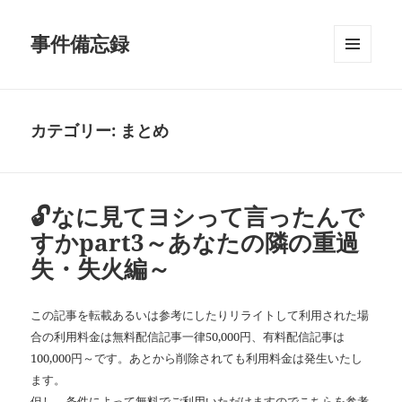
事件備忘録
メニュ
ーとウ
ィジェ
ット
カテゴリー:
まとめ
🔓なに見てヨシって言ったんで
すかpart3～あなたの隣の重過
失・失火編～
この記事を転載あるいは参考にしたりリライトして利用された場
合の利用料金は無料配信記事一律50,000円、有料配信記事は
100,000円～です。あとから削除されても利用料金は発生いたし
ます。
但し、条件によって無料でご利用いただけますので
こちら
を参考