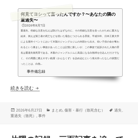
何見てヨシって言ったんですか？〜あなたの隣の
重過失〜
🕒️2026年8月7日
重過失。些細な注意を払えば防げたはずなのに、その些細な注意を怠ったがために重大な
結末、例えば第三者の死亡などを招いた場合につけられる罪状。平成31年、日本工業大学
による屋外イベントにおいて木製のジャングルジムの内部から出火、幼い子供の命が奪わ
れるという痛ましい事故があったことは記憶に新しいが、この事故で起訴された人物の罪
名は重過失致死罪である。木製のジャングルジムに高温になる白熱球を仕込んだだけでな
く、その周囲に燃えやすい鉋屑（かんなくず）を詰め込むという発火待ったなしの状態だ
ったことは、白熱...
事件備忘録
なに見てヨシって言ったんですか？Part2〜あな
続きを読む
投
カ
タ
2026年6月27日
まとめ
,
傷害・暴行（致死含む）
過失、
稿
テ
グ
重過失（致死）
,
事件
日:
ゴ
リ
ー