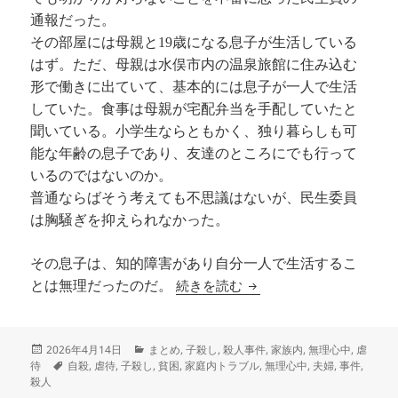
通報だった。
その部屋には母親と19歳になる息子が生活している
はず。ただ、母親は水俣市内の温泉旅館に住み込む
形で働きに出ていて、基本的には息子が一人で生活
していた。食事は母親が宅配弁当を手配していたと
聞いている。小学生ならともかく、独り暮らしも可
能な年齢の息子であり、友達のところにでも行って
いるのではないのか。
普通ならばそう考えても不思議はないが、民生委員
は胸騒ぎを抑えられなかった。
その息子は、知的障害があり自分一人で生活するこ
片隅の記録～三面記事を追っ
続きを読む
とは無理だったのだ。
投
カ
2026年4月14日
まとめ
,
子殺し
,
殺人事件
,
家族内
,
無理心中
,
虐
稿
タ
テ
待
自殺
,
虐待
,
子殺し
,
貧困
,
家庭内トラブル
,
無理心中
,
夫婦
,
事件
,
日:
グ
ゴ
殺人
リ