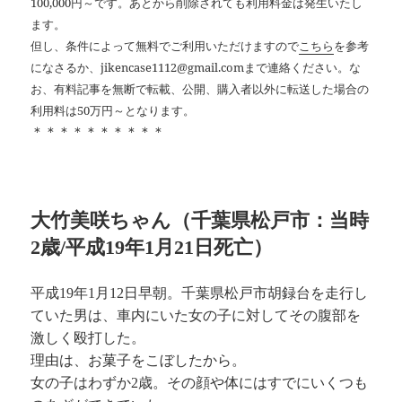
100,000円～です。あとから削除されても利用料金は発生いたし
ます。
但し、条件によって無料でご利用いただけますので
こちら
を参考
になさるか、jikencase1112@gmail.comまで連絡ください。な
お、有料記事を無断で転載、公開、購入者以外に転送した場合の
利用料は50万円～となります。
＊＊＊＊＊＊＊＊＊＊
大竹美咲ちゃん（千葉県松戸市：当時
2歳/平成19年1月21日死亡）
平成19年1月12日早朝。千葉県松戸市胡録台を走行し
ていた男は、車内にいた女の子に対してその腹部を
激しく殴打した。
理由は、お菓子をこぼしたから。
女の子はわずか2歳。その顔や体にはすでにいくつも