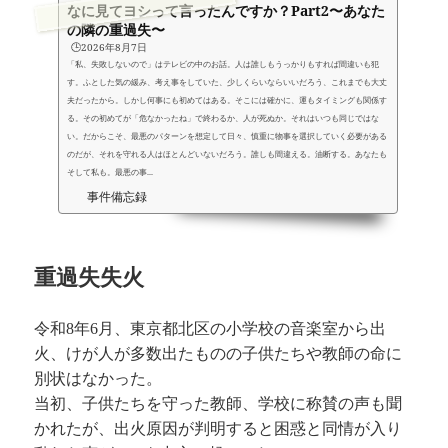
なに見てヨシって言ったんですか？Part2〜あなた
の隣の重過失〜
🕒️2026年8月7日
「私、失敗しないので」はテレビの中のお話。人は誰しもうっかりもすれば間違いも犯
す。ふとした気の緩み、考え事をしていた、少しくらいならいいだろう、これまでも大丈
夫だったから。しかし何事にも初めてはある。そこには確かに、運もタイミングも関係す
る。その初めてが「危なかったね」で終わるか、人が死ぬか。それはいつも同じではな
い。だからこそ、最悪のパターンを想定して日々、慎重に物事を選択していく必要がある
のだが、それを守れる人はほとんどいないだろう。誰しも間違える。油断する。あなたも
そして私も。最悪の事...
事件備忘録
重過失失火
令和8年6月、東京都北区の小学校の音楽室から出
火、けが人が多数出たものの子供たちや教師の命に
別状はなかった。
当初、子供たちを守った教師、学校に称賛の声も聞
かれたが、出火原因が判明すると困惑と同情が入り