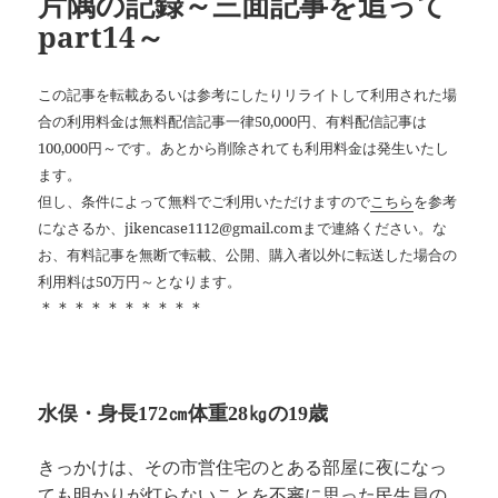
片隅の記録～三面記事を追って
part14～
この記事を転載あるいは参考にしたりリライトして利用された場
合の利用料金は無料配信記事一律50,000円、有料配信記事は
100,000円～です。あとから削除されても利用料金は発生いたし
ます。
但し、条件によって無料でご利用いただけますので
こちら
を参考
になさるか、jikencase1112@gmail.comまで連絡ください。な
お、有料記事を無断で転載、公開、購入者以外に転送した場合の
利用料は50万円～となります。
＊＊＊＊＊＊＊＊＊＊
水俣・身長172㎝体重28㎏の19歳
きっかけは、その市営住宅のとある部屋に夜になっ
ても明かりが灯らないことを不審に思った民生員の