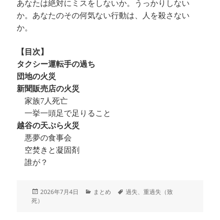
あなたは絶対にミスをしないか。うっかりしない
か。あなたのその何気ない行動は、人を殺さない
か。
【目次】
タクシー運転手の過ち
団地の火災
新聞販売店の火災
家族7人死亡
一挙一頭足で足りること
越谷の天ぷら火災
悪夢の食事会
空焚きと凝固剤
誰が？
投
カ
タ
2026年7月4日
まとめ
過失、重過失（致
稿
テ
グ
死）
日:
ゴ
リ