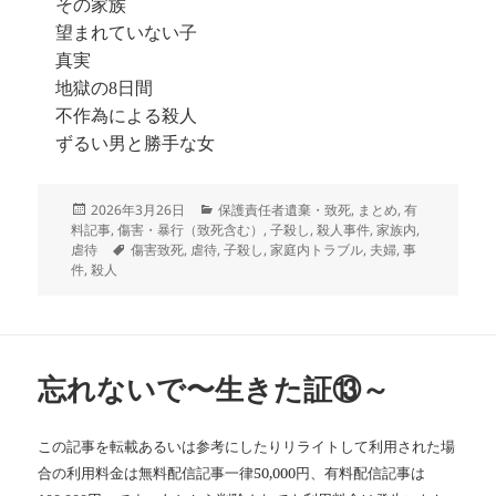
その家族
望まれていない子
真実
地獄の8日間
不作為による殺人
ずるい男と勝手な女
投
カ
2026年3月26日
保護責任者遺棄・致死
,
まとめ
,
有
稿
テ
料記事
,
傷害・暴行（致死含む）
,
子殺し
,
殺人事件
,
家族内
,
日:
タ
ゴ
虐待
傷害致死
,
虐待
,
子殺し
,
家庭内トラブル
,
夫婦
,
事
グ
リ
件
,
殺人
ー
忘れないで〜生きた証⑬～
この記事を転載あるいは参考にしたりリライトして利用された場
合の利用料金は無料配信記事一律50,000円、有料配信記事は