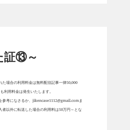
た証⑬～
場合の利用料金は無料配信記事一律50,000
れても利用料金は発生いたします。
を参考になさるか、jikencase1112@gmail.comま
入者以外に転送した場合の利用料は50万円～とな