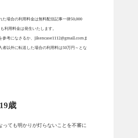
場合の利用料金は無料配信記事一律50,000
れても利用料金は発生いたします。
を参考になさるか、jikencase1112@gmail.comま
入者以外に転送した場合の利用料は50万円～とな
19歳
なっても明かりが灯らないことを不審に