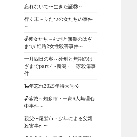
忘れないで〜生きた証⑬～
行く末～ふたつの女たちの事件
～
🔓彼女たち～死刑と無期のはざ
まで/ 姫路2女性殺害事件～
一月四日の客～死刑と無期のは
ざまでpart４~新潟・一家殺傷事
件
🐍年忘れ2025年特大号🐴
🔓落城～知多市・一家6人無理心
中事件～
親父〜尾鷲市・少年による父親
殺害事件〜