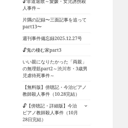
🔓非道退散～愛媛・女児誘拐殺
人事件～
片隅の記録〜三面記事を追って
part13〜
週刊事件備忘録2025.12.27号
🔓鬼の棲む家part3
いい親になりたかった「両親」
の無理筋part2～渋川市・3歳男
児虐待死事件～
【無料版】傍聴記・今治ピアノ
教師殺人事件（10.28完結）
サ
🔓【傍聴記・詳細版】今治
ブ
ピアノ教師殺人事件（10月
メ
28日完結）
ニ