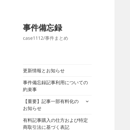
事件備忘録
case1112/事件まとめ
更新情報とお知らせ
事件備忘録記事利用についての
約束事
サ
【重要】記事一部有料化の
ブ
お知らせ
メ
ニ
有料記事購入の仕方および特定
ュ
商取引法に基づく表記