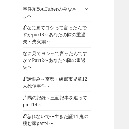
ー
サ
事件系YouTuberのみなさ
を
ブ
まへ
展
メ
開
ニ
🔓なに見てヨシって言ったんで
ュ
すかpart3～あなたの隣の重過
ー
失・失火編～
を
なに見てヨシって言ったんです
展
か？Part2〜あなたの隣の重過
開
失〜
🔓逆恨み～京都・綾部市児童12
人死傷事件～
片隅の記録～三面記事を追って
part14～
🔓忘れないで〜生きた証14 鬼の
棲む家part4〜