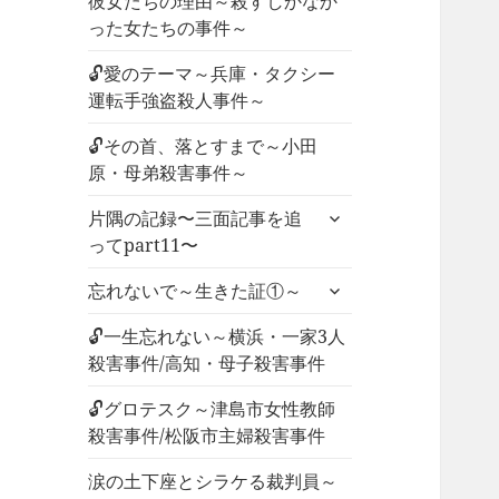
彼女たちの理由～殺すしかなか
った女たちの事件～
🔓愛のテーマ～兵庫・タクシー
運転手強盗殺人事件～
🔓その首、落とすまで～小田
原・母弟殺害事件～
サ
片隅の記録〜三面記事を追
ブ
ってpart11〜
メ
サ
ニ
忘れないで～生きた証①～
ブ
ュ
メ
🔓一生忘れない～横浜・一家3人
ー
ニ
殺害事件/高知・母子殺害事件
を
ュ
展
🔓グロテスク～津島市女性教師
ー
開
殺害事件/松阪市主婦殺害事件
を
展
涙の土下座とシラケる裁判員～
開