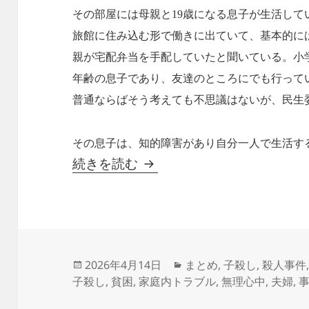
その部屋には母親と19歳になる息子が生活し
旅館に住み込む形で働きに出ていて、基本的に
親が宅配弁当を手配していたと聞いている。小
年齢の息子であり、友達のところにでも行って
普通ならばそう考えても不思議はないが、民生
その息子は、知的障害があり自分一人で生活す
片隅の記録～三面記事を追って
続きを読む
投
カ
2026年4月14日
まとめ
,
子殺し
,
殺人事件
稿
テ
子殺し
,
貧困
,
家庭内トラブル
,
無理心中
,
夫婦
,
日:
ゴ