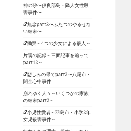
神の砂〜伊良部島・隣人女性殺
害事件〜
🔓無念part2〜ふたつのやるせな
い結末〜
🔓慟哭～4つの少女による殺人～
片隅の記録～三面記事を追って
part12～
🔓悲しみの果てpart2〜八尾市・
闇金心中事件
崩れゆく人々～いくつかの家族
の結末part2～
🔓小児性愛者～羽島市・小学2年
女児殺害事件～