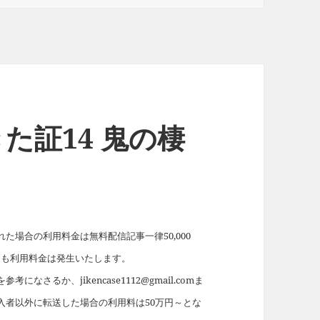
た証14 鬼の棲
場合の利用料金は無料配信記事一律50,000
れても利用料金は発生いたします。
を参考になさるか、jikencase1112@gmail.comま
入者以外に転送した場合の利用料は50万円～とな