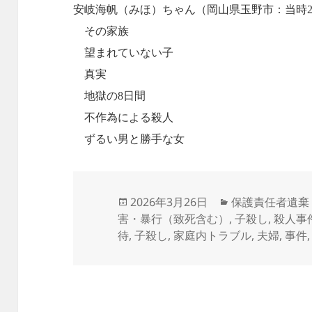
安岐海帆（みほ）ちゃん（岡山県玉野市：当時2歳
その家族
望まれていない子
真実
地獄の8日間
不作為による殺人
ずるい男と勝手な女
投
カ
2026年3月26日
保護責任者遺棄
稿
テ
害・暴行（致死含む）
,
子殺し
,
殺人事
日:
ゴ
待
,
子殺し
,
家庭内トラブル
,
夫婦
,
事件
リ
ー