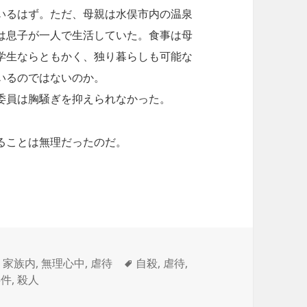
ているはず。ただ、母親は水俣市内の温泉
は息子が一人で生活していた。食事は母
学生ならともかく、独り暮らしも可能な
いるのではないのか。
委員は胸騒ぎを抑えられなかった。
ることは無理だったのだ。
part14～
タ
,
家族内
,
無理心中
,
虐待
自殺
,
虐待
,
グ
事件
,
殺人