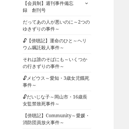
サ
ュ
【会員制】週刊事件備忘
ブ
ー
録 創刊号
メ
を
ニ
だってあの人が悪いのに～2つの
展
ュ
ゆきずりの事件～
開
ー
🔓【傍聴記】運命のひと～ヘリ
を
ウム嘱託殺人事件～
展
開
それは誰のそばにも～いくつか
の行きずりの事件～
🔓メビウス～愛知・3歳女児餓死
事件～
🔓だいじな子～岡山市・16歳長
女監禁致死事件～
【傍聴記】Community～愛媛・
消防団員放火事件～