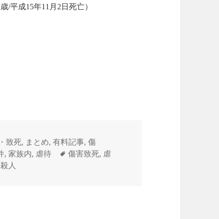
/平成15年11月2日死亡）
・致死
,
まとめ
,
有料記事
,
傷
タ
件
,
家族内
,
虐待
傷害致死
,
虐
グ
,
殺人