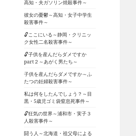
高知・夫ガソリン焼殺事件～
彼女の憂鬱～高知・女子中学生
殺害事件～
🔓ここにいる～静岡・クリニッ
ク女性二名殺害事件～
🔓子供を産んだらダメですか
part２～あがく男たち～
子供を産んだらダメですか～ふ
たつの妊婦殺害事件～
私は何をしたんでしょう？～目
黒・5歳児ゴミ袋窒息死事件～
🔓狂気の世界～浦和市・実子３
人殺害事件～
闘う人～北海道・祖父母による