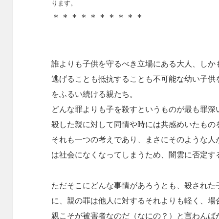
ります。
＊＊＊＊＊＊＊＊＊＊
誰よりも子供を守るべき立場にある大人、しか
逃げることも抵抗することも不可能な幼い子供
をふるい続ける親たち。
どんな罪よりも子を殺すというものが最も罪深
殺した親に対して同情や時には共感めいたもの
それも一つの考えであり、まさにそのような人
は社会になくなってしまうため、闇雲に否定す
ただそこにどんな事情があろうとも、殺された
に、親の罪は他人に対するそれよりも軽く、場
親こそが被害者なのだ（なにの？）と言わんば