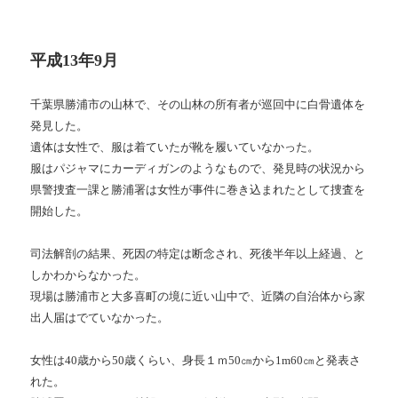
平成13年9月
千葉県勝浦市の山林で、その山林の所有者が巡回中に白骨遺体を
発見した。
遺体は女性で、服は着ていたが靴を履いていなかった。
服はパジャマにカーディガンのようなもので、発見時の状況から
県警捜査一課と勝浦署は女性が事件に巻き込まれたとして捜査を
開始した。
司法解剖の結果、死因の特定は断念され、死後半年以上経過、と
しかわからなかった。
現場は勝浦市と大多喜町の境に近い山中で、近隣の自治体から家
出人届はでていなかった。
女性は40歳から50歳くらい、身長１ｍ50㎝から1m60㎝と発表さ
れた。