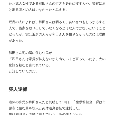
ただ成人女性である和田さんの行方を必死に捜す人や、警察に届
け出るほどの人はいなかったとみえる。
近所の人によれば、和田さんは明るく、あいさつもしっかるする
人で、借家を放り出していなくなるような人ではないということ
だったが、実は近所の人らが和田さんを捜さなかったのには理由
があった。
和田さん宅の隣に住む住民が、
「和田さんは家賃が払えないから出ていくと言っていたよ、犬の
世話を頼むと言われている」
と話していたのだ。
犯人逮捕
遺体の身元が和田さんだと判明して10日、千葉県警捜査一課は市
原市に住む男を殺人と死体遺棄容疑で逮捕した。
男は和田さんの隣に住んでいた、あの住人だった。