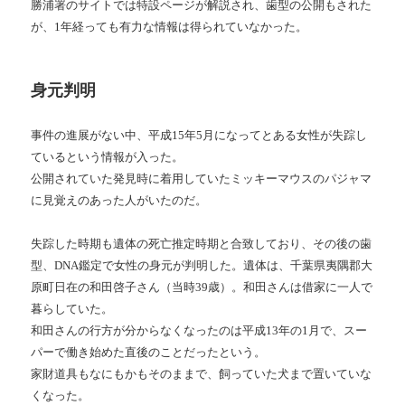
勝浦署のサイトでは特設ページが解説され、歯型の公開もされた
が、1年経っても有力な情報は得られていなかった。
身元判明
事件の進展がない中、平成15年5月になってとある女性が失踪し
ているという情報が入った。
公開されていた発見時に着用していたミッキーマウスのパジャマ
に見覚えのあった人がいたのだ。
失踪した時期も遺体の死亡推定時期と合致しており、その後の歯
型、DNA鑑定で女性の身元が判明した。遺体は、千葉県夷隅郡大
原町日在の和田啓子さん（当時39歳）。和田さんは借家に一人で
暮らしていた。
和田さんの行方が分からなくなったのは平成13年の1月で、スー
パーで働き始めた直後のことだったという。
家財道具もなにもかもそのままで、飼っていた犬まで置いていな
くなった。