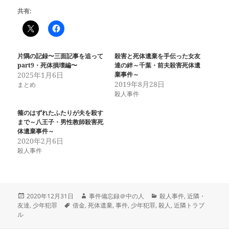
共有:
片隅の記録〜三面記事を追って
殺害と死体遺棄を手伝った女友
part9・死体損壊編〜
達の絆～千葉・前夫殺害死体遺
2025年1月6日
棄事件～
2019年8月28日
まとめ
殺人事件
箍のはずれたふたりが夫を殺す
まで～八王子・男性教師殺害死
体遺棄事件～
2020年2月6日
殺人事件
投
作
カ
2020年12月31日
事件備忘録＠中の人
殺人事件
,
近隣・
稿
タ
成
テ
友達
,
少年犯罪
借金
,
死体遺棄
,
事件
,
少年犯罪
,
殺人
,
近隣トラブ
日:
グ
者
ゴ
ル
リ