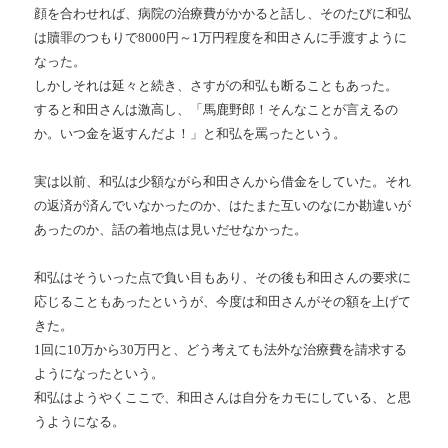
顔を合わせれば、病院の治療費がかかると話し、そのたびに和弘
は贖罪のつもりで8000円～1万円程度を和田さんに手渡すように
なった。
しかしそれは延々と続き、さすがの和弘も断ることもあった。
すると和田さんは激高し、「馬鹿野郎！そんなことが言えるの
か。いつ金を返すんだよ！」と和弘を罵ったという。
実は以前、和弘は少額ながら和田さんから借金をしていた。それ
の返済が済んでいなかったのか、はたまた互いのなにか勘違いが
あったのか、話の着地点は見いだせなかった。
和弘はそういった点で負い目もあり、その後も和田さんの要求に
応じることもあったというが、今度は和田さんがその額を上げて
きた。
1回に10万から30万円と、どう考えても法外な治療費を請求する
ようになったという。
和弘はようやくここで、和田さんは自分をカモにしている、と思
うようになる。