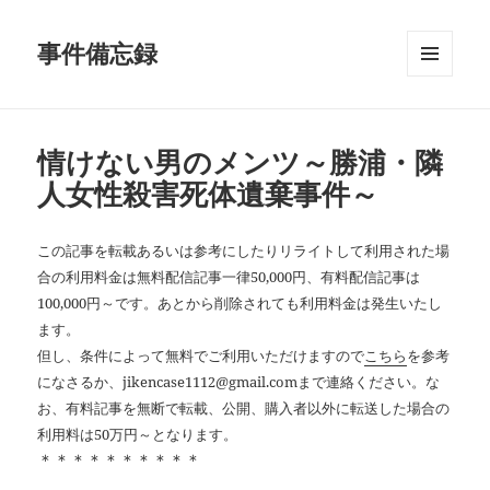
事件備忘録
メニュ
ーとウ
ィジェ
ット
情けない男のメンツ～勝浦・隣
人女性殺害死体遺棄事件～
この記事を転載あるいは参考にしたりリライトして利用された場
合の利用料金は無料配信記事一律50,000円、有料配信記事は
100,000円～です。あとから削除されても利用料金は発生いたし
ます。
但し、条件によって無料でご利用いただけますので
こちら
を参考
になさるか、jikencase1112@gmail.comまで連絡ください。な
お、有料記事を無断で転載、公開、購入者以外に転送した場合の
利用料は50万円～となります。
＊＊＊＊＊＊＊＊＊＊