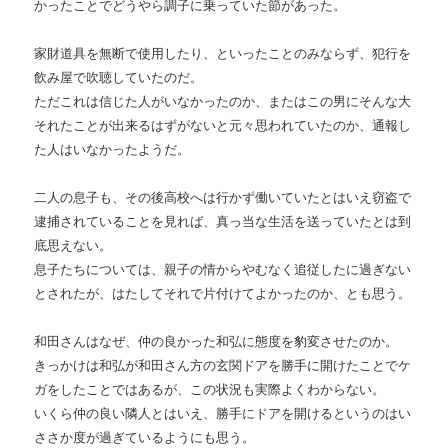
かったことでどうやら調子に乗っていた節があった。
家財道具を無断で使用したり、といったことのみならず、犯行を
飲み屋で吹聴していたのだ。
ただこれは信じた人がいなかったのか、またはこの男にそんな大
それたことが出来るはずがないと元々思われていたのか、通報し
た人はいなかったようだ。
二人の息子も、その後高校へは行かず働いていたとはいえ窃盗で
逮捕されていることを見れば、真っ当な生活を送っていたとは到
底思えない。
息子たちについては、親子の情からやむなく追従したに過ぎない
とされたが、はたしてそれで片付けてよかったのか、とも思う。
和田さんはなぜ、仲の良かった和弘に態度を豹変させたのか。
きっかけは和弘が和田さん方の玄関ドアを勝手に開けたことでケ
ガをしたことではあるが、この状況も実際よくわからない。
いくら仲の良い隣人とはいえ、勝手にドアを開けるというのはい
ささか度が過ぎているようにも思う。