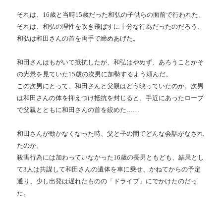
それは、16歳と当時15歳だった和弘の子供らの面前で行われた。
それは、和弘の理性を吹き飛ばすに十分な行為だったのだろう、
和弘は和田さんの首を両手で締めあげた。
和田さんはもがいて抵抗したが、和弘はやめず、あろうことかそ
の光景を見ていた15歳の次男に加勢するよう頼んだ。
この次男にとって、和田さんと父親はどう映っていたのか。次男
は和田さんの体を抑えつけ抵抗を封じると、手近にあったロープ
で父親とともに和田さんの首を絞めた……
和田さんが動かなくなった時、父と子の間でどんな会話がなされ
たのか。
殺害行為には加わっていなかった16歳の長男ともども、結果とし
て3人は共謀して和田さんの遺体を車に乗せ、かねてからの予定
通り、少し出発は遅れたものの「ドライブ」にでかけたのだっ
た。