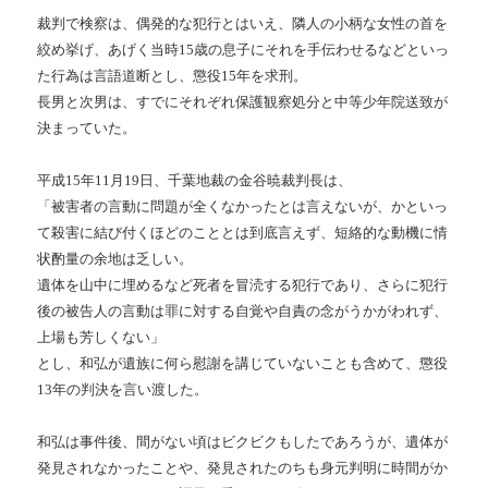
裁判で検察は、偶発的な犯行とはいえ、隣人の小柄な女性の首を
絞め挙げ、あげく当時15歳の息子にそれを手伝わせるなどといっ
た行為は言語道断とし、懲役15年を求刑。
長男と次男は、すでにそれぞれ保護観察処分と中等少年院送致が
決まっていた。
平成15年11月19日、千葉地裁の金谷暁裁判長は、
「被害者の言動に問題が全くなかったとは言えないが、かといっ
て殺害に結び付くほどのこととは到底言えず、短絡的な動機に情
状酌量の余地は乏しい。
遺体を山中に埋めるなど死者を冒涜する犯行であり、さらに犯行
後の被告人の言動は罪に対する自覚や自責の念がうかがわれず、
上場も芳しくない」
とし、和弘が遺族に何ら慰謝を講じていないことも含めて、懲役
13年の判決を言い渡した。
和弘は事件後、間がない頃はビクビクもしたであろうが、遺体が
発見されなかったことや、発見されたのちも身元判明に時間がか