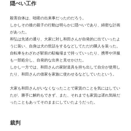
隠ぺい工作
殺害自体は、咄嗟の出来事だったのだろう。
しかしその後の親子の行動は明らかに隠ぺいであり、綿密な計画
があった。
和弘は先述の通り、大家に対し和田さんが自発的に出ていったよ
うに装い、自身は犬の世話をするなどしてただの隣人を装った。
自転車をわざわざ駅前の駐輪場まで持っていったり、携帯や洋服
も一部処分し、自発的な出奔と見せかけた。
しかし一方では、和田さんの家財道具を持ち出して自分が使用し
たり、和田さんの借家を家族に使わせるなどしていたという。
大家も和田さんがいなくなったことで家賃のことを気にはしてい
たが、勝手に解約もできず、また、それまでも家賃は遅れ気味だ
ったこともあってそのままにしていたようだった。
裁判