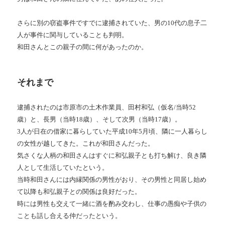
さらに別の窃盗事件ですでに逮捕されていた、男の10代の息子二
人が事件に関与していることも判明。
和田さんとこの親子の間に何があったのか。
それまで
逮捕されたのは市原市の土木作業員、田村和弘（仮名/当時52
歳）と、長男（当時18歳）、そして次男（当時17歳）。
3人が日在の借家に暮らしていた平成10年5月頃、隣に一人暮らし
の女性が越してきた。これが和田さんだった。
気さくな人柄の和田さんはすぐに和弘親子とも打ち解け、良き隣
人として生活していたという。
当時和田さんには内縁関係の男性がおり、その男性と同居し始め
て以降も和弘親子との関係は良好だった。
時には男性も交えて一緒に酒を酌み交わし、仕事の愚痴や子供の
ことも話し合える仲だったという。