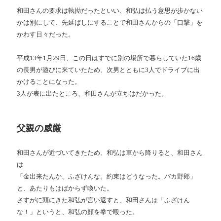
和田さんの要求は執拗だったといい、和弘は払う意思が歩かない
かは別にして、先延ばしにすることで和田さんからの「口撃」を
かわす日々だった。
平成13年1月29日、この日はすでに別の場所で暮らしていた16歳
の長男が遊びに来ていたため、次男とともに3人でドライブに出
かけることになった。
3人が表に出たところ、和田さんが立ちはだかった。
父親の威厳
和田さんが近づいてきたため、和弘は車から降りると、和田さん
は
「金出来たんか、ふざけんな。約束はどうなった。バカ野郎」
と、あたりもはばからず喚いた。
さすがに頭にきた和弘が言い返すと、和田さんは「ふざけん
な！」というと、和弘の顔を拳で殴った。