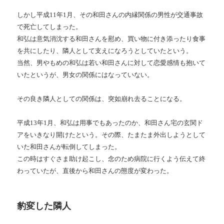
しかし平成11年1月、その和田さんの内縁関係の男性が交通事故
で死亡してしまった。
和弘は意気消沈する和田さんを慰め、買い物に付き添ったり食事
を共にしたり、隣人として支えになろうとしていたという。
当然、男やもめの和弘は若い和田さんに対して恋愛感情も抱いて
いたというが、男女の関係にはなっていない。
その良き隣人としての関係は、突如崩れ去ることになる。
平成13年1月、和弘は用事でもあったのか、和田さん宅の玄関ド
アをいきなり開けたという。その際、たまたま外出しようとして
いた和田さんが転倒してしまった。
この時はすぐさま助け起こし、念のため病院に行くよう伝えて終
わっていたが、直後から和田さんの態度が変わった。
豹変した隣人