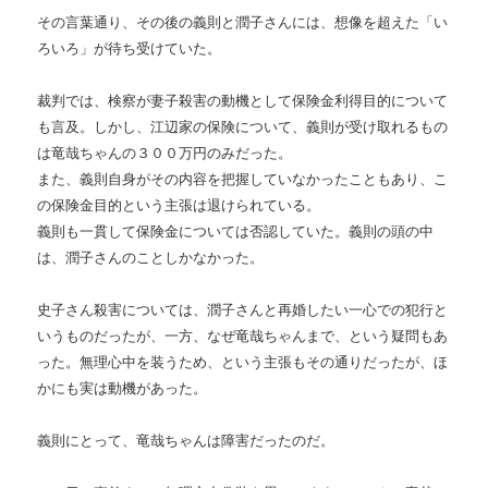
その言葉通り、その後の義則と潤子さんには、想像を超えた「い
ろいろ」が待ち受けていた。
裁判では、検察が妻子殺害の動機として保険金利得目的について
も言及。しかし、江辺家の保険について、義則が受け取れるもの
は竜哉ちゃんの３００万円のみだった。
また、義則自身がその内容を把握していなかったこともあり、こ
の保険金目的という主張は退けられている。
義則も一貫して保険金については否認していた。義則の頭の中
は、潤子さんのことしかなかった。
史子さん殺害については、潤子さんと再婚したい一心での犯行と
いうものだったが、一方、なぜ竜哉ちゃんまで、という疑問もあ
った。無理心中を装うため、という主張もその通りだったが、ほ
かにも実は動機があった。
義則にとって、竜哉ちゃんは障害だったのだ。