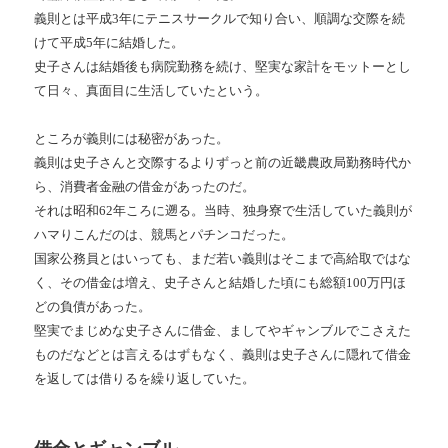
義則とは平成3年にテニスサークルで知り合い、順調な交際を続
けて平成5年に結婚した。
史子さんは結婚後も病院勤務を続け、堅実な家計をモットーとし
て日々、真面目に生活していたという。
ところが義則には秘密があった。
義則は史子さんと交際するよりずっと前の近畿農政局勤務時代か
ら、消費者金融の借金があったのだ。
それは昭和62年ころに遡る。当時、独身寮で生活していた義則が
ハマりこんだのは、競馬とパチンコだった。
国家公務員とはいっても、まだ若い義則はそこまで高給取ではな
く、その借金は増え、史子さんと結婚した頃にも総額100万円ほ
どの負債があった。
堅実でまじめな史子さんに借金、ましてやギャンブルでこさえた
ものだなどとは言えるはずもなく、義則は史子さんに隠れて借金
を返しては借りるを繰り返していた。