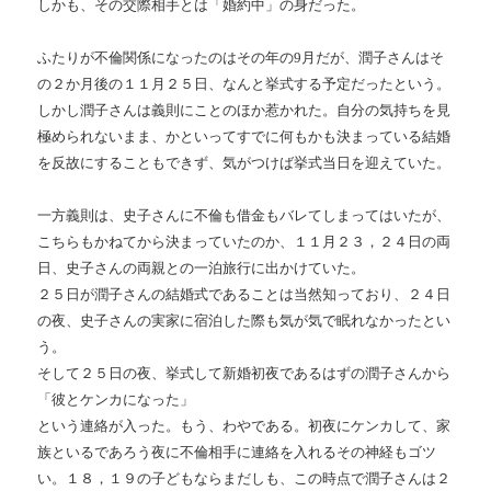
しかも、その交際相手とは「婚約中」の身だった。
ふたりが不倫関係になったのはその年の9月だが、潤子さんはそ
の２か月後の１１月２５日、なんと挙式する予定だったという。
しかし潤子さんは義則にことのほか惹かれた。自分の気持ちを見
極められないまま、かといってすでに何もかも決まっている結婚
を反故にすることもできず、気がつけば挙式当日を迎えていた。
一方義則は、史子さんに不倫も借金もバレてしまってはいたが、
こちらもかねてから決まっていたのか、１１月２３，２４日の両
日、史子さんの両親との一泊旅行に出かけていた。
２５日が潤子さんの結婚式であることは当然知っており、２４日
の夜、史子さんの実家に宿泊した際も気が気で眠れなかったとい
う。
そして２５日の夜、挙式して新婚初夜であるはずの潤子さんから
「彼とケンカになった」
という連絡が入った。もう、わやである。初夜にケンカして、家
族といるであろう夜に不倫相手に連絡を入れるその神経もゴツ
い。１８，１９の子どもならまだしも、この時点で潤子さんは２