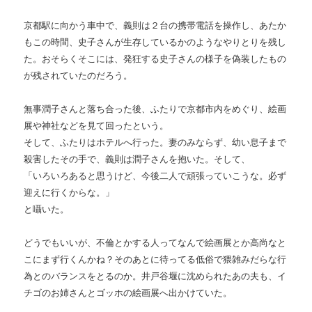
京都駅に向かう車中で、義則は２台の携帯電話を操作し、あたか
もこの時間、史子さんが生存しているかのようなやりとりを残し
た。おそらくそこには、発狂する史子さんの様子を偽装したもの
が残されていたのだろう。
無事潤子さんと落ち合った後、ふたりで京都市内をめぐり、絵画
展や神社などを見て回ったという。
そして、ふたりはホテルへ行った。妻のみならず、幼い息子まで
殺害したその手で、義則は潤子さんを抱いた。そして、
「いろいろあると思うけど、今後二人で頑張っていこうな。必ず
迎えに行くからな。」
と囁いた。
どうでもいいが、不倫とかする人ってなんで絵画展とか高尚なと
こにまず行くんかね？そのあとに待ってる低俗で猥雑みだらな行
為とのバランスをとるのか。井戸谷堰に沈められたあの夫も、イ
チゴのお姉さんとゴッホの絵画展へ出かけていた。