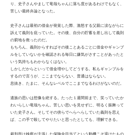
り、史子さんやまして竜哉ちゃんに落ち度があるわけでもなく、
苦しい最終弁論となった。
史子さんは最初の借金が発覚した際、激怒する父親に涙ながらに
訴えて義則を庇っていた。その後、自分の貯蓄を差し出して義則
の窮地を救ったのだ。
もちろん、義則からすればその後ことあるごとに借金やギャンブ
ルをしていないかを確認される毎日に嫌気がさすことがあったと
いう気持ちもわからなくはない。
しかしだからといって借金増やしてどうする。私もギャンブルを
するので言うが、ここまでならない、普通はならない。
息抜き、たまに、そんなレベルでここまでなるわけがないのだ。
遺族の思いは想像を絶する。たった１週間前まで、笑っていたか
わいらしい竜哉ちゃん。苦しい思いを見せずに、明るく振舞って
いた史子さん。そしてその傍らでへらへらしていた義則を思え
ば、この手で殺してやりたいと思ったとしても、理解できる。
裁判所は検察が主張した保険金目当てという動機こそ退けたもの