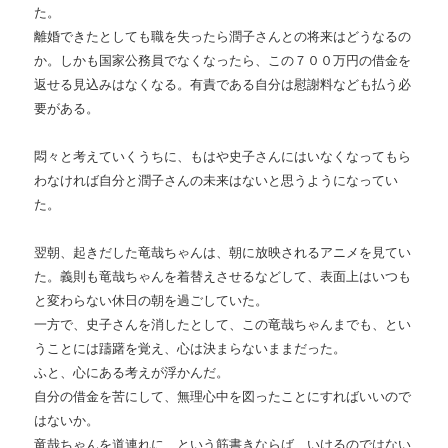
た。
離婚できたとしても職を失ったら潤子さんとの将来はどうなるの
か。しかも国家公務員でなくなったら、この７００万円の借金を
返せる見込みはなくなる。有責である自分は慰謝料なども払う必
要がある。
悶々と考えていくうちに、もはや史子さんにはいなくなってもら
わなければ自分と潤子さんの未来はないと思うようになってい
た。
翌朝、起きだした竜哉ちゃんは、朝に放映されるアニメを見てい
た。義則も竜哉ちゃんを着替えさせるなどして、表面上はいつも
と変わらない休日の朝を過ごしていた。
一方で、史子さんを消したとして、この竜哉ちゃんまでも、とい
うことには躊躇を覚え、心は決まらないままだった。
ふと、心にある考えが浮かんだ。
自分の借金を苦にして、無理心中を図ったことにすればいいので
はないか。
竜哉ちゃんを道連れに、という筋書きならば、いけるのではない