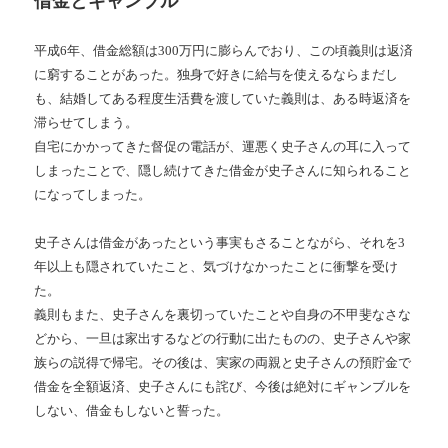
借金とギャンブル
平成6年、借金総額は300万円に膨らんでおり、この頃義則は返済
に窮することがあった。独身で好きに給与を使えるならまだし
も、結婚してある程度生活費を渡していた義則は、ある時返済を
滞らせてしまう。
自宅にかかってきた督促の電話が、運悪く史子さんの耳に入って
しまったことで、隠し続けてきた借金が史子さんに知られること
になってしまった。
史子さんは借金があったという事実もさることながら、それを3
年以上も隠されていたこと、気づけなかったことに衝撃を受け
た。
義則もまた、史子さんを裏切っていたことや自身の不甲斐なさな
どから、一旦は家出するなどの行動に出たものの、史子さんや家
族らの説得で帰宅。その後は、実家の両親と史子さんの預貯金で
借金を全額返済、史子さんにも詫び、今後は絶対にギャンブルを
しない、借金もしないと誓った。