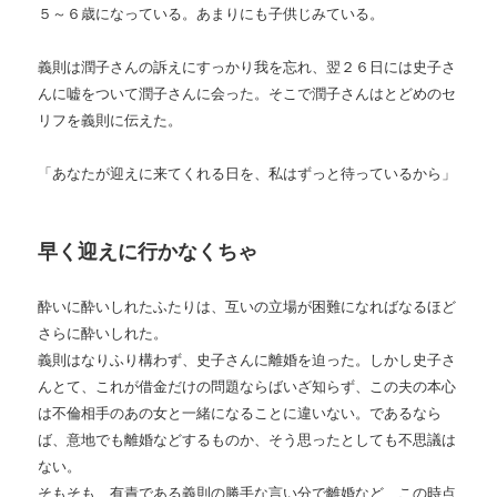
５～６歳になっている。あまりにも子供じみている。
義則は潤子さんの訴えにすっかり我を忘れ、翌２６日には史子さ
んに嘘をついて潤子さんに会った。そこで潤子さんはとどめのセ
リフを義則に伝えた。
「あなたが迎えに来てくれる日を、私はずっと待っているから」
早く迎えに行かなくちゃ
酔いに酔いしれたふたりは、互いの立場が困難になればなるほど
さらに酔いしれた。
義則はなりふり構わず、史子さんに離婚を迫った。しかし史子さ
んとて、これが借金だけの問題ならばいざ知らず、この夫の本心
は不倫相手のあの女と一緒になることに違いない。であるなら
ば、意地でも離婚などするものか、そう思ったとしても不思議は
ない。
そもそも、有責である義則の勝手な言い分で離婚など、この時点