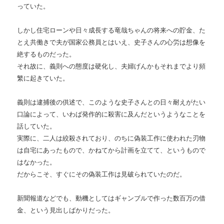
っていた。
しかし住宅ローンや日々成長する竜哉ちゃんの将来への貯金、た
とえ共働きで夫が国家公務員とはいえ、史子さんの心労は想像を
絶するものだった。
それ故に、義則への態度は硬化し、夫婦げんかもそれまでより頻
繁に起きていた。
義則は逮捕後の供述で、このような史子さんとの日々耐えがたい
口論によって、いわば発作的に殺害に及んだというようなことを
話していた。
実際に、二人は絞殺されており、のちに偽装工作に使われた刃物
は自宅にあったもので、かねてから計画を立てて、というもので
はなかった。
だからこそ、すぐにその偽装工作は見破られていたのだ。
新聞報道などでも、動機としてはギャンブルで作った数百万の借
金、という見出しばかりだった。