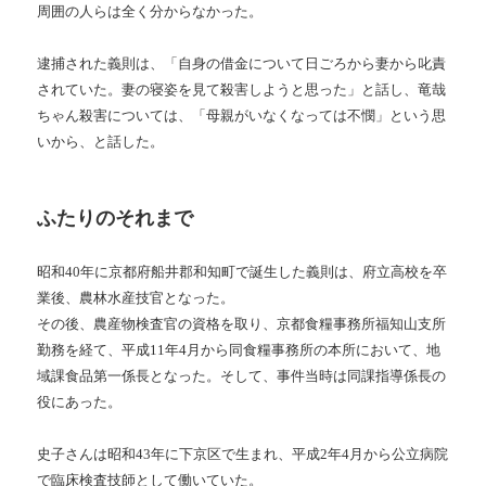
周囲の人らは全く分からなかった。
逮捕された義則は、「自身の借金について日ごろから妻から叱責
されていた。妻の寝姿を見て殺害しようと思った」と話し、竜哉
ちゃん殺害については、「母親がいなくなっては不憫」という思
いから、と話した。
ふたりのそれまで
昭和40年に京都府船井郡和知町で誕生した義則は、府立高校を卒
業後、農林水産技官となった。
その後、農産物検査官の資格を取り、京都食糧事務所福知山支所
勤務を経て、平成11年4月から同食糧事務所の本所において、地
域課食品第一係長となった。そして、事件当時は同課指導係長の
役にあった。
史子さんは昭和43年に下京区で生まれ、平成2年4月から公立病院
で臨床検査技師として働いていた。