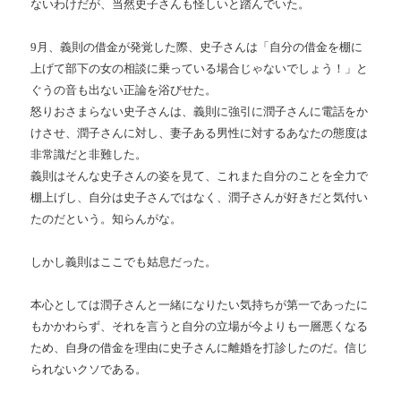
ないわけだが、当然史子さんも怪しいと踏んでいた。
9月、義則の借金が発覚した際、史子さんは「自分の借金を棚に
上げて部下の女の相談に乗っている場合じゃないでしょう！」と
ぐうの音も出ない正論を浴びせた。
怒りおさまらない史子さんは、義則に強引に潤子さんに電話をか
けさせ、潤子さんに対し、妻子ある男性に対するあなたの態度は
非常識だと非難した。
義則はそんな史子さんの姿を見て、これまた自分のことを全力で
棚上げし、自分は史子さんではなく、潤子さんが好きだと気付い
たのだという。知らんがな。
しかし義則はここでも姑息だった。
本心としては潤子さんと一緒になりたい気持ちが第一であったに
もかかわらず、それを言うと自分の立場が今よりも一層悪くなる
ため、自身の借金を理由に史子さんに離婚を打診したのだ。信じ
られないクソである。