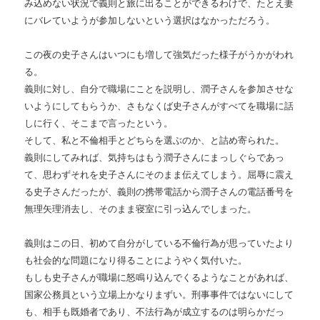
み込めない状況で義則と旅に出ることができるわけで、たとえ妻
にバレていようが参加しないという選択はなかっただろう。
この夜の史子さんはいつにも増して強気だった様子がうかがわれ
る。
義則に対し、自分で職場にことを説明し、潤子さんを参加させな
いようにしてもらうか、さもなくば史子さんがすべてを職場に話
しに行く、そこまで言ったという。
そして、私と不倫相手とどちらを選ぶのか、と詰め寄られた。
義則にしてみれば、気持ちはもう潤子さんにまっしぐらであっ
て、思わずそれを史子さんにそのまま伝えてしまう。屈辱に震え
る史子さんだったが、義則の携帯電話から潤子さんの電話番号を
無理矢理消去し、そのまま寝室に引っ込んでしまった。
義則はこの日、初めて自分がしている不倫行為が思っていたより
も社会的な問題になり得ることにようやく気付いた。
もしも史子さんが職場に怒鳴り込んでくるようなことがあれば、
国家公務員という立場上かなりまずい。刑事事件ではないにして
も、相手も既婚者であり、不法行為が成立するのは明らかだっ