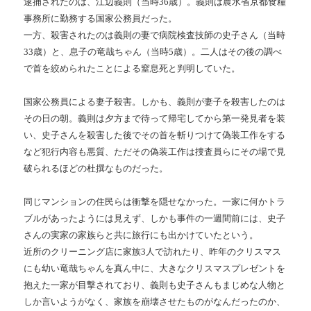
逮捕されたのは、江辺義則（当時36歳）。義則は農水省京都食糧
事務所に勤務する国家公務員だった。
一方、殺害されたのは義則の妻で病院検査技師の史子さん（当時
33歳）と、息子の竜哉ちゃん（当時5歳）。二人はその後の調べ
で首を絞められたことによる窒息死と判明していた。
国家公務員による妻子殺害。しかも、義則が妻子を殺害したのは
その日の朝。義則は夕方まで待って帰宅してから第一発見者を装
い、史子さんを殺害した後でその首を斬りつけて偽装工作をする
など犯行内容も悪質、ただその偽装工作は捜査員らにその場で見
破られるほどの杜撰なものだった。
同じマンションの住民らは衝撃を隠せなかった。一家に何かトラ
ブルがあったようには見えず、しかも事件の一週間前には、史子
さんの実家の家族らと共に旅行にも出かけていたという。
近所のクリーニング店に家族3人で訪れたり、昨年のクリスマス
にも幼い竜哉ちゃんを真ん中に、大きなクリスマスプレゼントを
抱えた一家が目撃されており、義則も史子さんもまじめな人物と
しか言いようがなく、家族を崩壊させたものがなんだったのか、