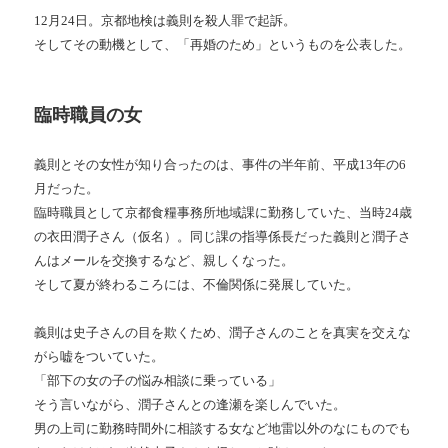
12月24日。京都地検は義則を殺人罪で起訴。
そしてその動機として、「再婚のため」というものを公表した。
臨時職員の女
義則とその女性が知り合ったのは、事件の半年前、平成13年の6
月だった。
臨時職員として京都食糧事務所地域課に勤務していた、当時24歳
の衣田潤子さん（仮名）。同じ課の指導係長だった義則と潤子さ
んはメールを交換するなど、親しくなった。
そして夏が終わるころには、不倫関係に発展していた。
義則は史子さんの目を欺くため、潤子さんのことを真実を交えな
がら嘘をついていた。
「部下の女の子の悩み相談に乗っている」
そう言いながら、潤子さんとの逢瀬を楽しんでいた。
男の上司に勤務時間外に相談する女など地雷以外のなにものでも