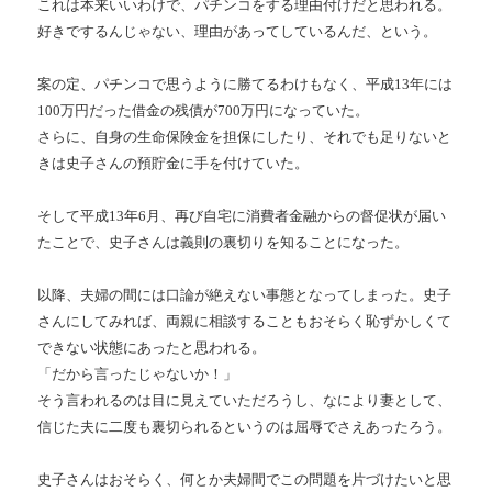
これは本来いいわけで、パチンコをする理由付けだと思われる。
好きでするんじゃない、理由があってしているんだ、という。
案の定、パチンコで思うように勝てるわけもなく、平成13年には
100万円だった借金の残債が700万円になっていた。
さらに、自身の生命保険金を担保にしたり、それでも足りないと
きは史子さんの預貯金に手を付けていた。
そして平成13年6月、再び自宅に消費者金融からの督促状が届い
たことで、史子さんは義則の裏切りを知ることになった。
以降、夫婦の間には口論が絶えない事態となってしまった。史子
さんにしてみれば、両親に相談することもおそらく恥ずかしくて
できない状態にあったと思われる。
「だから言ったじゃないか！」
そう言われるのは目に見えていただろうし、なにより妻として、
信じた夫に二度も裏切られるというのは屈辱でさえあったろう。
史子さんはおそらく、何とか夫婦間でこの問題を片づけたいと思