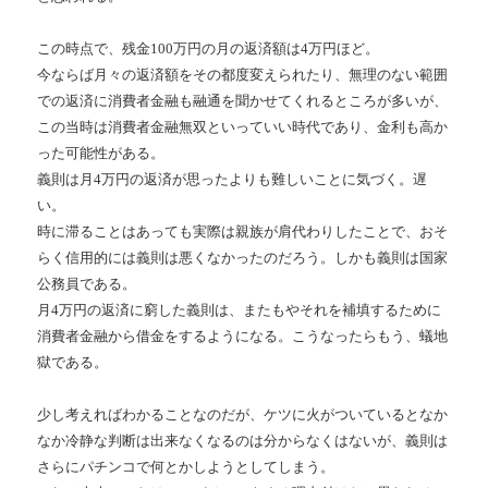
この時点で、残金100万円の月の返済額は4万円ほど。
今ならば月々の返済額をその都度変えられたり、無理のない範囲
での返済に消費者金融も融通を聞かせてくれるところが多いが、
この当時は消費者金融無双といっていい時代であり、金利も高か
った可能性がある。
義則は月4万円の返済が思ったよりも難しいことに気づく。遅
い。
時に滞ることはあっても実際は親族が肩代わりしたことで、おそ
らく信用的には義則は悪くなかったのだろう。しかも義則は国家
公務員である。
月4万円の返済に窮した義則は、またもやそれを補填するために
消費者金融から借金をするようになる。こうなったらもう、蟻地
獄である。
少し考えればわかることなのだが、ケツに火がついているとなか
なか冷静な判断は出来なくなるのは分からなくはないが、義則は
さらにパチンコで何とかしようとしてしまう。