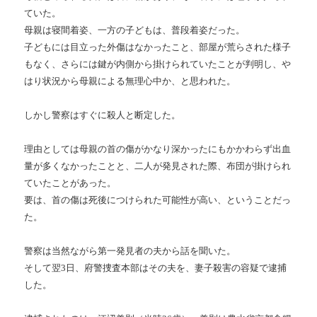
ていた。
母親は寝間着姿、一方の子どもは、普段着姿だった。
子どもには目立った外傷はなかったこと、部屋が荒らされた様子
もなく、さらには鍵が内側から掛けられていたことが判明し、や
はり状況から母親による無理心中か、と思われた。
しかし警察はすぐに殺人と断定した。
理由としては母親の首の傷がかなり深かったにもかかわらず出血
量が多くなかったことと、二人が発見された際、布団が掛けられ
ていたことがあった。
要は、首の傷は死後につけられた可能性が高い、ということだっ
た。
警察は当然ながら第一発見者の夫から話を聞いた。
そして翌3日、府警捜査本部はその夫を、妻子殺害の容疑で逮捕
した。