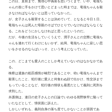
この日、直前まで、無理心中偽装を思いつくまで、いや、竜哉ち
ゃんの首に手をかけて思いとどまった時までは、竜哉ちゃんを殺
さなければならないとは思っていなかった。
が、史子さんを殺害することは決めていて、となると今日１日、
竜哉ちゃんは死んだ母親のそばでひとりでいなければならなくな
る。これをどうにかしなければと思ったというのだ。
だが、今後の生活をしていくうえで、潤子さんとの交際に竜哉ち
ゃんを連れて行くわけにもいかず、結局、竜哉ちゃんに寂しい思
いをさせるのならばいっそ、という考えになっていた。
この、どこまでも愛人のことしか考えていないのはなかなかであ
る。
検察は遺族の処罰感情が峻烈であることや、幼い竜哉ちゃんまで
殺害したこと、犯行後に愛人と何食わぬ顔で出かけ、性交渉まで
もっていることなど、犯行後の情状も最悪だとして義則に死刑を
求刑した。
弁護側は、連日の史子さんとの口論でいわゆる視野狭窄に陥って
いたなどとして、情状面に訴えた。
しかしいずれも、義則自身の落ち度でしかないことが原因であ