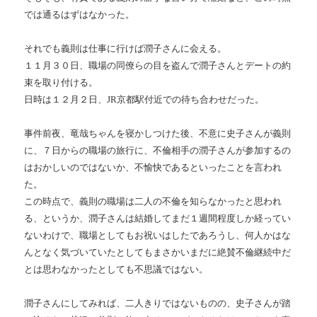
では通るはずはなかった。
それでも義則は仕事に行けば潤子さんに会える。
１１月３０日、職場の同僚らの目を盗んで潤子さんとデートの約
束を取り付ける。
日時は１２月２日、JR京都駅付近での待ち合わせだった。
事件前夜、竜哉ちゃんを寝かしつけた後、不意に史子さんが義則
に、７日からの職場の旅行に、不倫相手の潤子さんが参加するの
はおかしいのではないか、不愉快であるといったことを言われ
た。
この時点で、義則の職場は二人の不倫を知らなかったと思われ
る、というか、潤子さんは結婚してまだ１週間程度しか経ってい
ないわけで、職場としてもお祝いはしたであろうし、何人かはな
んとなく気づいていたとしてもまさかいまだに絶賛不倫継続中だ
とは思わなかったとしても不思議ではない。
潤子さんにしてみれば、二人きりではないものの、史子さんが踏