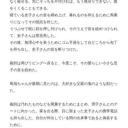
なく殺せる。先にそっちを片付ければ、もう後戻りできない。腹
をくくることもできる。
寝ている史子さんの首を締め上げ、暴れるのを抑えるために馬乗
りになってその抵抗を封じた。
うつぶせで枕に顔を押し付けられ、そのうえで首を絞めつけられ
て、史子さんは窒息死した。
その後、無理心中を装うためにゴム手袋をして台どころから包丁
を持ち出し、史子さんの首を斬りつけた。
義則は再びリビングへ戻ると、今度こそ、その愛らしい小さな息
子の首を絞めた。
竜哉ちゃんが最期に見たのは、大好きな父親の鬼のような顔だっ
た。
義則は汚れたものなどを廃棄するためにまとめ、潤子さんとのデ
ートに向かった。家を出る際、目に留まった史子さんの携帯電話
も持ち出した。自分が外出している間の出来事であると偽装する
ために。