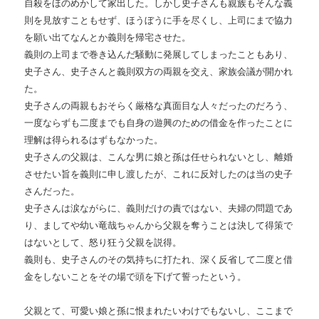
自殺をほのめかして家出した。しかし史子さんも親族もそんな義
則を見放すこともせず、ほうぼうに手を尽くし、上司にまで協力
を願い出てなんとか義則を帰宅させた。
義則の上司まで巻き込んだ騒動に発展してしまったこともあり、
史子さん、史子さんと義則双方の両親を交え、家族会議が開かれ
た。
史子さんの両親もおそらく厳格な真面目な人々だったのだろう、
一度ならずも二度までも自身の遊興のための借金を作ったことに
理解は得られるはずもなかった。
史子さんの父親は、こんな男に娘と孫は任せられないとし、離婚
させたい旨を義則に申し渡したが、これに反対したのは当の史子
さんだった。
史子さんは涙ながらに、義則だけの責ではない、夫婦の問題であ
り、ましてや幼い竜哉ちゃんから父親を奪うことは決して得策で
はないとして、怒り狂う父親を説得。
義則も、史子さんのその気持ちに打たれ、深く反省して二度と借
金をしないことをその場で頭を下げて誓ったという。
父親とて、可愛い娘と孫に恨まれたいわけでもないし、ここまで