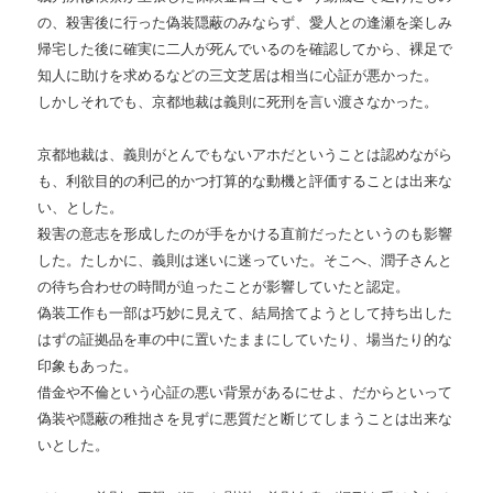
の、殺害後に行った偽装隠蔽のみならず、愛人との逢瀬を楽しみ
帰宅した後に確実に二人が死んでいるのを確認してから、裸足で
知人に助けを求めるなどの三文芝居は相当に心証が悪かった。
しかしそれでも、京都地裁は義則に死刑を言い渡さなかった。
京都地裁は、義則がとんでもないアホだということは認めながら
も、利欲目的の利己的かつ打算的な動機と評価することは出来な
い、とした。
殺害の意志を形成したのが手をかける直前だったというのも影響
した。たしかに、義則は迷いに迷っていた。そこへ、潤子さんと
の待ち合わせの時間が迫ったことが影響していたと認定。
偽装工作も一部は巧妙に見えて、結局捨てようとして持ち出した
はずの証拠品を車の中に置いたままにしていたり、場当たり的な
印象もあった。
借金や不倫という心証の悪い背景があるにせよ、だからといって
偽装や隠蔽の稚拙さを見ずに悪質だと断じてしまうことは出来な
いとした。