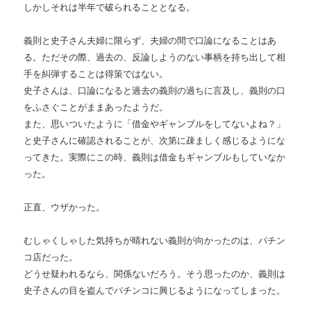
しかしそれは半年で破られることとなる。
義則と史子さん夫婦に限らず、夫婦の間で口論になることはあ
る。ただその際、過去の、反論しようのない事柄を持ち出して相
手を糾弾することは得策ではない。
史子さんは、口論になると過去の義則の過ちに言及し、義則の口
をふさぐことがままあったようだ。
また、思いついたように「借金やギャンブルをしてないよね？」
と史子さんに確認されることが、次第に疎ましく感じるようにな
ってきた。実際にこの時、義則は借金もギャンブルもしていなか
った。
正直、ウザかった。
むしゃくしゃした気持ちが晴れない義則が向かったのは、パチン
コ店だった。
どうせ疑われるなら、関係ないだろう。そう思ったのか、義則は
史子さんの目を盗んでパチンコに興じるようになってしまった。