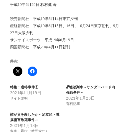
平成19年6月29日 杉村健 著
読売新聞社 平成19年6月14日東京夕刊
産経新聞社 平成19年6月15日、16日、10月24日東京朝刊、9月
27日大阪夕刊
サンケイスポーツ 平成19年6月15日
四国新聞社 平成20年4月11日朝刊
共有:
特集：虐待事件①
🔓地獄列車～サンダーバード内
2021年11月19日
強姦事件～
2021年1月23日
サイト説明
有料記事
誰が父を殺したか～足立区・尊
属傷害致死事件～
2021年1月13日
傷害・暴行（致死含む）