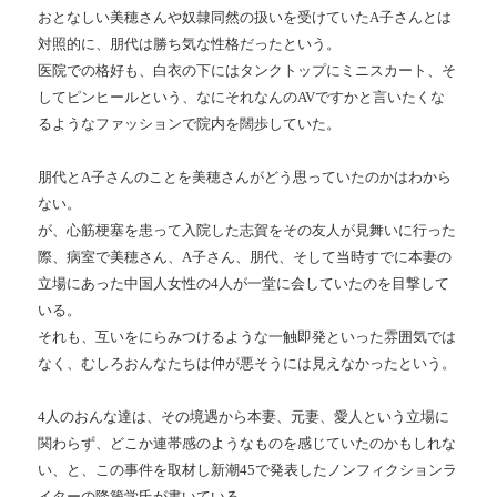
おとなしい美穂さんや奴隷同然の扱いを受けていたA子さんとは
対照的に、朋代は勝ち気な性格だったという。
医院での格好も、白衣の下にはタンクトップにミニスカート、そ
してピンヒールという、なにそれなんのAVですかと言いたくな
るようなファッションで院内を闊歩していた。
朋代とA子さんのことを美穂さんがどう思っていたのかはわから
ない。
が、心筋梗塞を患って入院した志賀をその友人が見舞いに行った
際、病室で美穂さん、A子さん、朋代、そして当時すでに本妻の
立場にあった中国人女性の4人が一堂に会していたのを目撃して
いる。
それも、互いをにらみつけるような一触即発といった雰囲気では
なく、むしろおんなたちは仲が悪そうには見えなかったという。
4人のおんな達は、その境遇から本妻、元妻、愛人という立場に
関わらず、どこか連帯感のようなものを感じていたのかもしれな
い、と、この事件を取材し新潮45で発表したノンフィクションラ
イターの降籏学氏が書いている。