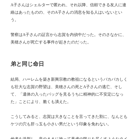
A子さんはシェルターで匿われ、それ以降、信頼できる友人に連
絡はあったものの、そのA子さんの消息を知る人はいないとい
う。
警察はA子さんの証言から志賀を内偵中だった。そのさなかに、
美穂さんが死亡する事件が起きたのだった。
弟と同じ命日
結局、ハーレムを築き新興宗教の教祖になるというバカバカしく
も壮大な志賀の野望は、美穂さんの死とA子さんの逃亡、そし
て、「遺体の入ったバッグを見るうちに精神的に不安定になっ
た」ことにより、脆くも潰えた。
こうしてみると、志賀は大きなことを言ってきた割に、なんとも
ケツの穴も肝っ玉も小さい男だという印象を免れない。
他者を洗脳し、意のままに操って暴虐の限りを尽くすようなタイ