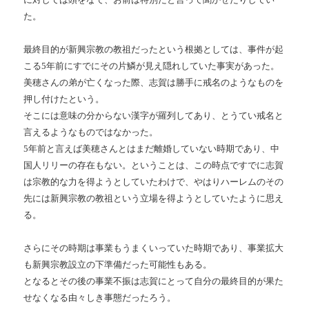
た。
最終目的が新興宗教の教祖だったという根拠としては、事件が起
こる5年前にすでにその片鱗が見え隠れしていた事実があった。
美穂さんの弟が亡くなった際、志賀は勝手に戒名のようなものを
押し付けたという。
そこには意味の分からない漢字が羅列してあり、とうてい戒名と
言えるようなものではなかった。
5年前と言えば美穂さんとはまだ離婚していない時期であり、中
国人リリーの存在もない。ということは、この時点ですでに志賀
は宗教的な力を得ようとしていたわけで、やはりハーレムのその
先には新興宗教の教祖という立場を得ようとしていたように思え
る。
さらにその時期は事業もうまくいっていた時期であり、事業拡大
も新興宗教設立の下準備だった可能性もある。
となるとその後の事業不振は志賀にとって自分の最終目的が果た
せなくなる由々しき事態だったろう。