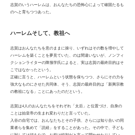
志賀のいうハーレムは、おんなたちの恐怖心によって確固たるも
のへと育ちつつあった。
ハーレムそして、教祖へ
志賀はおんなたちを意のままに操り、いずれはその数を増やして
ハーレムを築くことを夢見ていた、のは間違いないが、ノンフィ
クションライターの降籏学氏によると、実は志賀の最終目的はそ
こではなかったという。
正確に言うと、ハーレムという状態を保ちつつ、さらにその力を
強大なものにさせた共同体、そう、志賀の最終目的は「新興宗教
の教祖になる」ことにあったのだという。
志賀は4人のおんなたちをそれぞれ「太后」と位置づけ、自身の
ことは始皇帝の生まれ変わりだと言っていた。
入谷の自宅では、おんなたちとその子供、さらには知り合いの同
業者らを集めて「読経」をすることがあった。その中で、子ども
に対しては頭をなで、お前は特別だと言って聞かせたりしてい