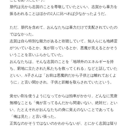
朋代は元から志賀のことを尊敬していたといい、志賀から暴力を
振るわれることはほかの2人に比べれば少なかったようだ。
ただ、朋代を含めて、おんなたちは暴力だけで支配されていたの
ではなかった。
志賀は自ら特別な能力があると吹聴していて、知人らにも地縛霊
がついているとか、鬼が宿っているとか、悪魔が見えるとかそう
いうことを言いふらかしていた。
おんなたちは、そんな志賀のことを「地球外のエネルギーを持
ち、窮地に立たされた私たちを救ってくれる」などと話していた
といい、A子さんは「お前は悪魔的だから子供とは離れておくよ
うに」と言い聞かされ、子供と距離を取らされていたという。
覚せい剤を使うようになってからは拍車がかかり、どんなに荒唐
無稽なことも「俺が言ってるんだから間違いない、絶対だ」とい
い、たとえそれがおんなたちの身に覚えのないことであっても
「俺は見た」と言い張った。
正気なのかそうではないのかわからないが、とにかく志賀は疑り