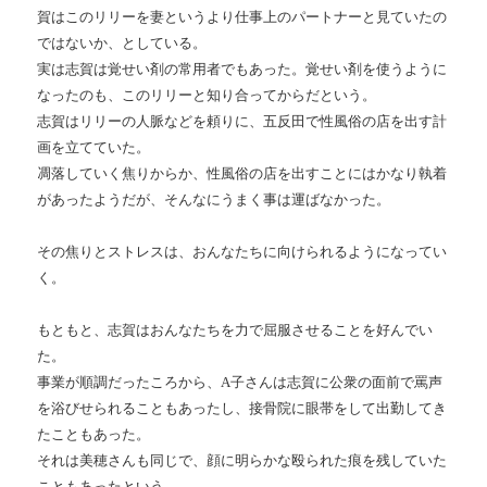
賀はこのリリーを妻というより仕事上のパートナーと見ていたの
ではないか、としている。
実は志賀は覚せい剤の常用者でもあった。覚せい剤を使うように
なったのも、このリリーと知り合ってからだという。
志賀はリリーの人脈などを頼りに、五反田で性風俗の店を出す計
画を立てていた。
凋落していく焦りからか、性風俗の店を出すことにはかなり執着
があったようだが、そんなにうまく事は運ばなかった。
その焦りとストレスは、おんなたちに向けられるようになってい
く。
もともと、志賀はおんなたちを力で屈服させることを好んでい
た。
事業が順調だったころから、A子さんは志賀に公衆の面前で罵声
を浴びせられることもあったし、接骨院に眼帯をして出勤してき
たこともあった。
それは美穂さんも同じで、顔に明らかな殴られた痕を残していた
こともあったという。