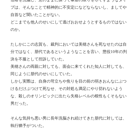
プは、そんなことで精神的に不安定になどならないし、ましてや
自首など聞いたことがない。
どこまでも他人のせいにして逃げおおせようとするものではない
のか。
たしかにこの志賀も、裁判においては美穂さんを死なせたのは自
分ではなく、朋代であるというようなことを言い、懲役10年の判
決を不服として控訴していた。
美穂さんの両親に対しても、面会に来てくれた知人に対しても、
同じように朋代のせいにしていた。
しかし実際は、自身の苛立ちや焦りを目の前の弱きおんなにぶつ
けるだけぶつけて死なせ、その対処も満足にやり切れないよう
な、殺しのオリンピックに出たら失格レベルの根性もくそもない
男だった。
そんな気持ち悪い男に長年洗脳され続けてきた朋代に対しては、
執行猶予がついた。