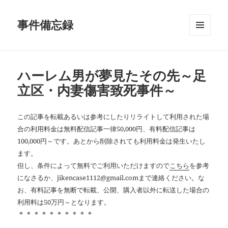
事件備忘録
メニュ
ーとウ
ィジェ
ット
ハーレム男が夢見たその先～足
立区・内妻傷害致死事件～
この記事を転載あるいは参考にしたりリライトして利用された場
合の利用料金は無料配信記事一律50,000円、有料配信記事は
100,000円～です。あとから削除されても利用料金は発生いたし
ます。
但し、条件によって無料でご利用いただけますので
こちら
を参考
になさるか、jikencase1112@gmail.comまで連絡ください。な
お、有料記事を無断で転載、公開、購入者以外に転送した場合の
利用料は50万円～となります。
＊＊＊＊＊＊＊＊＊＊