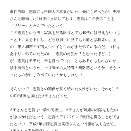
事件当時、志賀には中国人の本妻がいた。先にも述べたが、美穂
さんと離婚した2日後に入籍しており、志賀はこの妻のことを
「リリー」と呼んでいたという。
この志賀という男、写真を見る限りとても40代には見えない（も
っと上に見える）し、どう贔屓目に見ても男前とは程遠い。あ
の、東大和市の宇宙人ジジイとこれがまた似ているのだ。（私は
あまりに似ていたために、志賀の再犯か？と思ったほど。）
が、志賀はモテた。金を持っていたこともあるかもしれないが、
漲る自信というか、上り調子の人特有の無敵感というか、そうい
ったものがにじみ出ていたのかもしれない。
そんな中で、志賀との関係が長く続いた女性がいた。それが、件
のDV被害を届けたA子さんだった。
A子さんと志賀は中学の同級生。A子さんが離婚の相談をしたの
がきっかけだという。志賀のアドバイスで親権を得ることができ
たといい、平成6年以降志賀は美穂さんという妻がありながら、
A子さんと不倫関係になった。