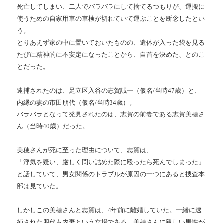
死亡してしまい、二人でバラバラにして捨てるつもりが、運搬に
使うための自家用車の車検が切れていて運ぶことを断念したとい
う。
とりあえず家の中に置いておいたものの、遺体が入った袋を見る
たびに精神的に不安定になったことから、自首を決めた、とのこ
とだった。
逮捕されたのは、足立区入谷の志賀誠一（仮名/当時47歳）と、
内縁の妻の市田朋代（仮名/当時34歳）。
バラバラとなって発見されたのは、志賀の前妻である志賀美穂さ
ん（当時40歳）だった。
美穂さんが死に至った理由について、志賀は、
「浮気を疑い、厳しく問い詰めた際に殴ったら死んでしまった」
と話していて、男女関係のトラブルが原因の一つにあると捜査本
部は見ていた。
しかしこの美穂さんと志賀は、4年前に離婚していた。一緒に逮
捕された朋代も内妻という立場である。美穂さんに親しい男性が