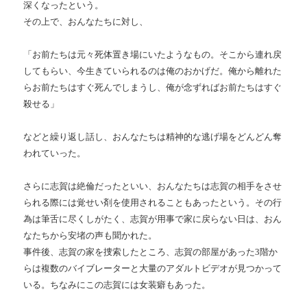
深くなったという。
その上で、おんなたちに対し、
「お前たちは元々死体置き場にいたようなもの。そこから連れ戻
してもらい、今生きていられるのは俺のおかげだ。俺から離れた
らお前たちはすぐ死んでしまうし、俺が念ずればお前たちはすぐ
殺せる」
などと繰り返し話し、おんなたちは精神的な逃げ場をどんどん奪
われていった。
さらに志賀は絶倫だったといい、おんなたちは志賀の相手をさせ
られる際には覚せい剤を使用されることもあったという。その行
為は筆舌に尽くしがたく、志賀が用事で家に戻らない日は、おん
なたちから安堵の声も聞かれた。
事件後、志賀の家を捜索したところ、志賀の部屋があった3階か
らは複数のバイブレーターと大量のアダルトビデオが見つかって
いる。ちなみにこの志賀には女装癖もあった。