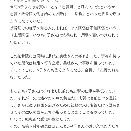
当初A子さんは志賀のことを「志賀君」と呼んでいたというが、
志賀の接骨院で働き始めて以降は、「常務」といった肩書で呼ぶ
ようになっていた。
接骨院での様子を知る人によれば、その関係は不倫関係というよ
り主従関係、いつもA子さんは怒鳴られ、用事を言いつけられて
いたという。
この接骨院には同時に朋代と美穂さんの姿もあった。資格を持っ
ていた朋代は施術を行う立場、美穂さんは事務を担っていた。
そしてそこに、A子さんも働くようになる。全員、「志賀のおん
な」だった。
もっともA子さんはそれより以前にも志賀の仕事を手伝ってい
た。それが、先に述べたNHKの集金だ。志賀は名前だけを登録
し、さらに徴収範囲を広げるために複数の人に名義だけを登録さ
せてその徴収範囲を志賀が乗っとると言うこともやっていた。
いわば、組織的な受信料徴収だった。
その、名義を貸す要員はほとんどがA子さんが誘い入れた人たち