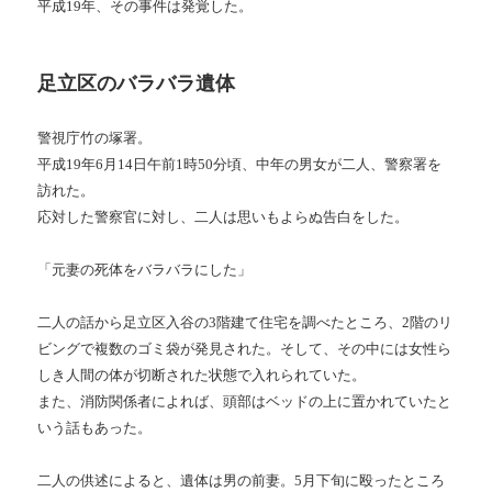
平成19年、その事件は発覚した。
足立区のバラバラ遺体
警視庁竹の塚署。
平成19年6月14日午前1時50分頃、中年の男女が二人、警察署を
訪れた。
応対した警察官に対し、二人は思いもよらぬ告白をした。
「元妻の死体をバラバラにした」
二人の話から足立区入谷の3階建て住宅を調べたところ、2階のリ
ビングで複数のゴミ袋が発見された。そして、その中には女性ら
しき人間の体が切断された状態で入れられていた。
また、消防関係者によれば、頭部はベッドの上に置かれていたと
いう話もあった。
二人の供述によると、遺体は男の前妻。5月下旬に殴ったところ