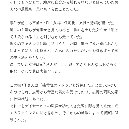
そしてもうひとつ、絶対に自分から離れられないと踏んでいたお
んなの反乱も、思いもよらぬことだった。
事件が起こる直前の5月、入谷の住宅街に女性の悲鳴が響いた。
近くの主婦らが何事かと見てみると、鼻血を出した女性が「助け
て！殺される！」と叫びながら走っていた。
近くのファミレスに駆け込もうとした時、追ってきた別のおんな
によって髪の毛を掴まれ、さらに現れた男が女性を引きずって家
の中へ消えたという。
逃げていた女性はA子さんだった。追ってきたおんなはおそらく
朋代、そして男は志賀だった。
この頃A子さんは「接骨院のスタッフと浮気した」と言いがかり
をつけられ、志賀から苛烈な暴力を受けており、志賀の両親の家
に軟禁状態にあった。
それでもデイサービスの職員が訪ねてきた際に隙を見て逃走、近
くのファミレスに助けを求め、そこからの通報によって警察に保
護された。