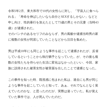
令和5年2月、東大和市で10代の女性らに対し、「宇宙人に食べら
れる」「寿命を伸ばしたいなら自分とSEXするしかない」などと
申し向け、性的暴行を加えたとして75歳の男とその元妻（当時43
歳）が逮捕された。
そのパンチのあるセリフのみならず、男の風貌や逮捕当時男の家
に複数の女性が同居していたことなどから注目を集めた。
男は平成18年にも同じような事件を起こして逮捕されたが、反省
しているということから執行猶予となっていた。が、その後も複
数の女性たちを侍らせた生活に変化はなかったといい、今回、家
族に説得された被害女性が被害届を出したことで逮捕となった。
この事件を知った時、既視感に包まれた私は、過去にも男が同じ
ような事件を起こしていたと知って、あぁ、それでなんとなく覚
えていたのかな、と思ったのだが、実際は違っていた。私が覚え
ていた事件では、人が死んでいたのだ。