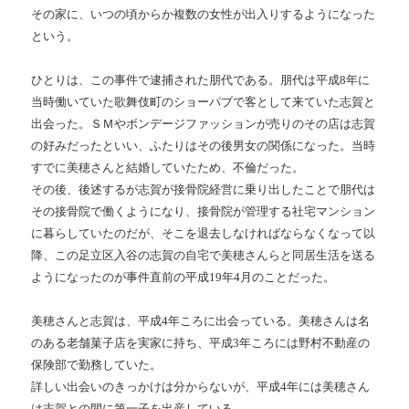
その家に、いつの頃からか複数の女性が出入りするようになった
という。
ひとりは、この事件で逮捕された朋代である。朋代は平成8年に
当時働いていた歌舞伎町のショーパブで客として来ていた志賀と
出会った。ＳＭやボンデージファッションが売りのその店は志賀
の好みだったといい、ふたりはその後男女の関係になった。当時
すでに美穂さんと結婚していたため、不倫だった。
その後、後述するが志賀が接骨院経営に乗り出したことで朋代は
その接骨院で働くようになり、接骨院が管理する社宅マンション
に暮らしていたのだが、そこを退去しなければならなくなって以
降、この足立区入谷の志賀の自宅で美穂さんらと同居生活を送る
ようになったのが事件直前の平成19年4月のことだった。
美穂さんと志賀は、平成4年ころに出会っている。美穂さんは名
のある老舗菓子店を実家に持ち、平成3年ころには野村不動産の
保険部で勤務していた。
詳しい出会いのきっかけは分からないが、平成4年には美穂さん
は志賀との間に第一子を出産している。