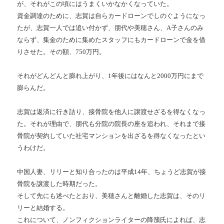
が、それがこの頃にはうまくいかなかくなっていた。
資金調達のために、志賀は自らカードローンでしのぐようになっ
たが、志賀一人では追い付かず、朋代や美穂さん、A子さんのみ
ならず、集金のために集めたスタッフにもカードローンで金を借
りさせた。その額、750万円。
それがどんどんと膨れ上がり、1年後にはなんと2000万円にまで
膨らんだ。
志賀は返済に行き詰り、接骨院を他人に譲渡せざるを得なくなっ
た。それが理由で、朋代も分院の院長の座を追われ、それまで接
骨院が契約していた社宅マンションを出ざるを得なくなったとい
うわけだ。
中国人妻、リリーと知り合ったのは平成14年、ちょうど志賀が接
骨院を譲渡した時期だった。
そして先にも述べたとおり、美穂さんと離婚した志賀は、そのリ
リーと結婚する。
これについて、ノンフィクションライターの降籏氏によれば、志