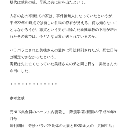
朋代は裁判の後、母親と共に街を出たという。
入谷のあの3階建ての家は、事件後無人になっていたというが、
平成22年の時点では新しい住民の存在が見える。何も知らないこ
とはなかろうが、志賀という男が目論んだ新興宗教の下地が培わ
れたその家では、今どんな日常が送られているのか。
バラバラにされた美穂さんの遺体は司法解剖されたが、死亡日時
は断定できなかったという。
両親は先に亡くなっていた美穂さんの弟と同じ日を、美穂さんの
命日にした。
＊＊＊＊＊＊＊＊＊＊＊＊＊
参考文献
元NHK集金員のハーレム内妻殺し 降籏学 著/新潮45/平成20年9
月号
週刊朝日 奇妙 バラバラ死体の元妻とHK集金人の「共同生活」