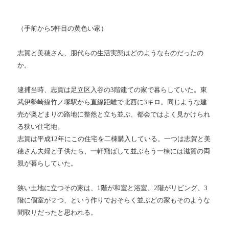
（手前から5軒目の黄色い家）
志賀と美穂さん、朋代らの生活実態はどのようなものだったの
か。
逮捕当時、志賀は足立区入谷の3階建ての家で暮らしていた。東
武伊勢崎線竹ノ塚駅から直線距離で北西に3キロ。同じような建
売が奥どまりの路地に整然と立ち並ぶ、都会ではよく見かけられ
る狭い住宅地。
志賀は平成12年にこの住宅を二棟購入している。一つは志賀と美
穂さん夫婦と子供たち、一軒飛ばして並ぶもう一棟には滋賀の両
親が暮らしていた。
狭い土地に立つその家は、1階が和室と浴室、2階がリビング、3
階に個室が２つ、という作りでおそらく並ぶどの家もそのような
間取りだったと思われる。