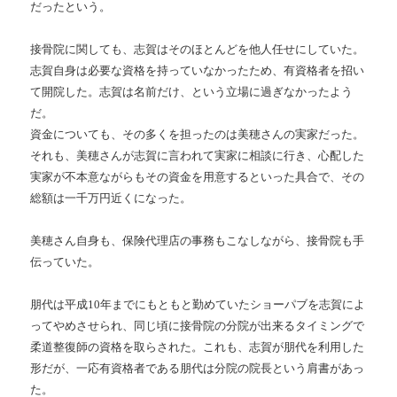
だったという。
接骨院に関しても、志賀はそのほとんどを他人任せにしていた。
志賀自身は必要な資格を持っていなかったため、有資格者を招い
て開院した。志賀は名前だけ、という立場に過ぎなかったよう
だ。
資金についても、その多くを担ったのは美穂さんの実家だった。
それも、美穂さんが志賀に言われて実家に相談に行き、心配した
実家が不本意ながらもその資金を用意するといった具合で、その
総額は一千万円近くになった。
美穂さん自身も、保険代理店の事務もこなしながら、接骨院も手
伝っていた。
朋代は平成10年までにもともと勤めていたショーパブを志賀によ
ってやめさせられ、同じ頃に接骨院の分院が出来るタイミングで
柔道整復師の資格を取らされた。これも、志賀が朋代を利用した
形だが、一応有資格者である朋代は分院の院長という肩書があっ
た。