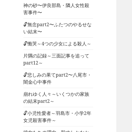
神の砂〜伊良部島・隣人女性殺
害事件〜
🔓無念part2〜ふたつのやるせな
い結末〜
🔓慟哭～4つの少女による殺人～
片隅の記録～三面記事を追って
part12～
🔓悲しみの果てpart2〜八尾市・
闇金心中事件
崩れゆく人々～いくつかの家族
の結末part2～
🔓小児性愛者～羽島市・小学2年
女児殺害事件～