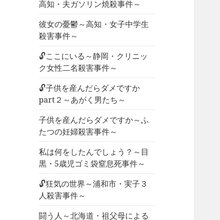
高知・夫ガソリン焼殺事件～
彼女の憂鬱～高知・女子中学生
殺害事件～
🔓ここにいる～静岡・クリニッ
ク女性二名殺害事件～
🔓子供を産んだらダメですか
part２～あがく男たち～
子供を産んだらダメですか～ふ
たつの妊婦殺害事件～
私は何をしたんでしょう？～目
黒・5歳児ゴミ袋窒息死事件～
🔓狂気の世界～浦和市・実子３
人殺害事件～
闘う人～北海道・祖父母による