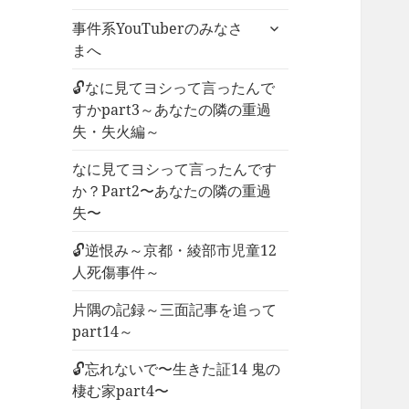
ー
サ
事件系YouTuberのみなさ
を
ブ
まへ
展
メ
開
ニ
🔓なに見てヨシって言ったんで
ュ
すかpart3～あなたの隣の重過
ー
失・失火編～
を
なに見てヨシって言ったんです
展
か？Part2〜あなたの隣の重過
開
失〜
🔓逆恨み～京都・綾部市児童12
人死傷事件～
片隅の記録～三面記事を追って
part14～
🔓忘れないで〜生きた証14 鬼の
棲む家part4〜