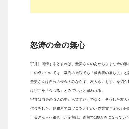
怒涛の金の無心
宇井に同情するとすれば、圭美さんのあからさまな金の無
この点については、裁判の過程でも「被害者の落ち度」と
圭美さんは自分の借金のみならず、友人らにも宇井を紹介
は宇井を「金づる」とみていたと思われる。
宇井は自身の収入の中から貸すだけでなく、そうした友人ら
借金をした。刑務所でコツコツと貯めた作業賞与金70万円
圭美さんらへ都合した金額は、総額で185万円になってい