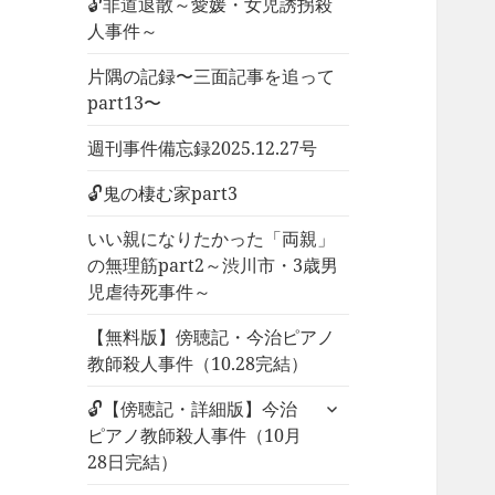
🔓非道退散～愛媛・女児誘拐殺
人事件～
片隅の記録〜三面記事を追って
part13〜
週刊事件備忘録2025.12.27号
🔓鬼の棲む家part3
いい親になりたかった「両親」
の無理筋part2～渋川市・3歳男
児虐待死事件～
【無料版】傍聴記・今治ピアノ
教師殺人事件（10.28完結）
サ
🔓【傍聴記・詳細版】今治
ブ
ピアノ教師殺人事件（10月
メ
28日完結）
ニ