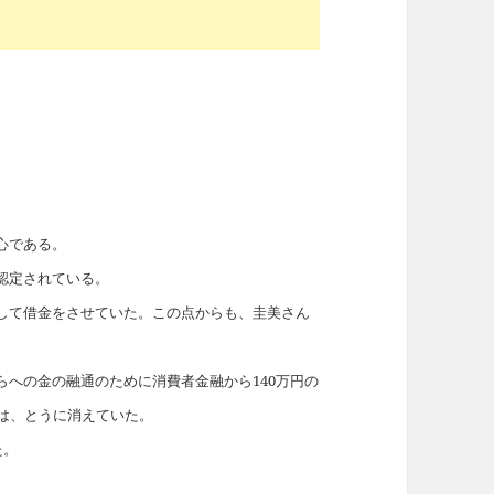
心である。
認定されている。
して借金をさせていた。この点からも、圭美さん
への金の融通のために消費者金融から140万円の
は、とうに消えていた。
た。