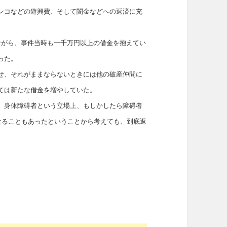
ンコなどの遊興費、そして闇金などへの返済に充
ながら、事件当時も一千万円以上の借金を抱えてい
った。
せ、それがままならないときには他の破産仲間に
ては新たな借金を増やしていた。
。身体障碍者という立場上、もしかしたら障碍者
なることもあったということから考えても、到底返