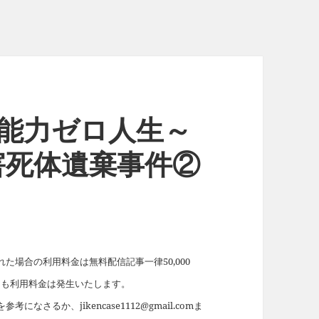
習能力ゼロ人生～
害死体遺棄事件②
場合の利用料金は無料配信記事一律50,000
れても利用料金は発生いたします。
を参考になさるか、jikencase1112@gmail.comま