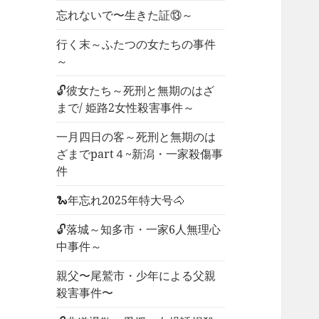
忘れないで〜生きた証⑬～
行く末～ふたつの女たちの事件
～
🔓彼女たち～死刑と無期のはざ
まで/ 姫路2女性殺害事件～
一月四日の客～死刑と無期のは
ざまでpart４~新潟・一家殺傷事
件
🐍年忘れ2025年特大号🐴
🔓落城～知多市・一家6人無理心
中事件～
親父〜尾鷲市・少年による父親
殺害事件〜