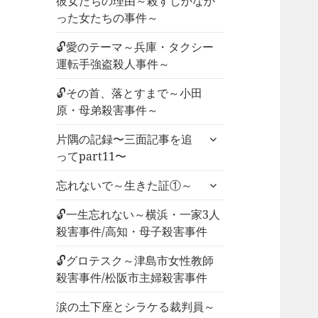
彼女たちの理由～殺すしかなか
った女たちの事件～
🔓愛のテーマ～兵庫・タクシー
運転手強盗殺人事件～
🔓その首、落とすまで～小田
原・母弟殺害事件～
サ
片隅の記録〜三面記事を追
ブ
ってpart11〜
メ
サ
ニ
忘れないで～生きた証①～
ブ
ュ
メ
🔓一生忘れない～横浜・一家3人
ー
ニ
殺害事件/高知・母子殺害事件
を
ュ
展
🔓グロテスク～津島市女性教師
ー
開
殺害事件/松阪市主婦殺害事件
を
展
涙の土下座とシラケる裁判員～
開