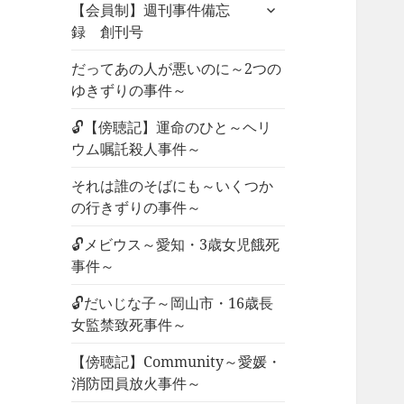
サ
ュ
【会員制】週刊事件備忘
ブ
ー
録 創刊号
メ
を
ニ
だってあの人が悪いのに～2つの
展
ュ
ゆきずりの事件～
開
ー
🔓【傍聴記】運命のひと～ヘリ
を
ウム嘱託殺人事件～
展
開
それは誰のそばにも～いくつか
の行きずりの事件～
🔓メビウス～愛知・3歳女児餓死
事件～
🔓だいじな子～岡山市・16歳長
女監禁致死事件～
【傍聴記】Community～愛媛・
消防団員放火事件～