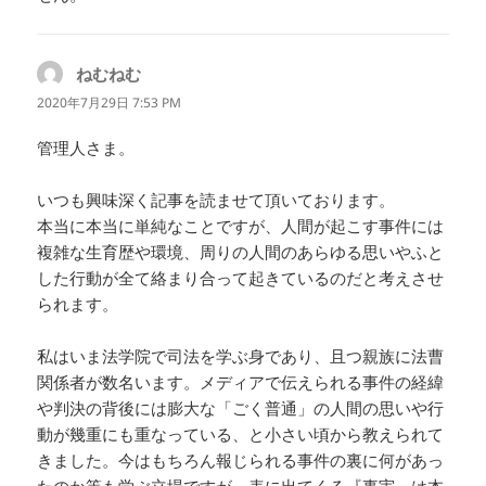
ねむねむ
よ
り:
2020年7月29日 7:53 PM
管理人さま。
いつも興味深く記事を読ませて頂いております。
本当に本当に単純なことですが、人間が起こす事件には
複雑な生育歴や環境、周りの人間のあらゆる思いやふと
した行動が全て絡まり合って起きているのだと考えさせ
られます。
私はいま法学院で司法を学ぶ身であり、且つ親族に法曹
関係者が数名います。メディアで伝えられる事件の経緯
や判決の背後には膨大な「ごく普通」の人間の思いや行
動が幾重にも重なっている、と小さい頃から教えられて
きました。今はもちろん報じられる事件の裏に何があっ
たのか等も学ぶ立場ですが、表に出てくる『事実」は本