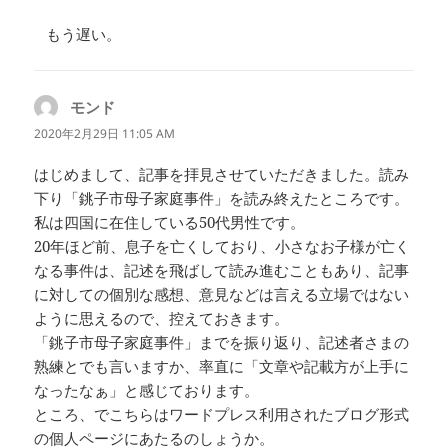
もう遅い。
モンド
よ
り:
2020年2月29日 11:05 AM
はじめまして、記事を拝見させていただきました。読み
下り「銚子市母子家庭事件」を読み終えたところです。
私は四国に在住している50代男性です。
20年ほど前、息子を亡くしており、小さなお子様が亡く
なる事件は、記述を飛ばして読み進むこともあり、記事
に対しての個別な感想、意見などは言える立場ではない
ように思えるので、控えておきます。
「銚子市母子家庭事件」までを振り返り、記述者さまの
熟練とでも言いますか、率直に「文章や記載方が上手に
なったなぁ」と感じております。
ところ、でこちらはワードプレス利用されたブログ形式
の個人ページにあたるのしょうか。