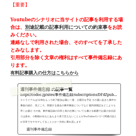
【重要】
Youtubeのシナリオに当サイトの記事を利用する場
合は、
別途記載の記事利用についての約束事
をお読
みください。
連絡なしで利用された場合、そのすべてを了承した
とみなします。
引用部分を除く文章の権利はすべて事件備忘録にあ
ります。
有料記事購入の仕方はこちらから
週刊事件備忘録 の記事一覧
https://codoc.jp/sites/事件備忘録/subscriptions/DFdZpubEEA
※トライアルは11/30をもって終了配信は週に一度、土曜日を予定 その週に起きた事件や
事故の紹介、見どころ、関連する過去の事件事故についてなど 裁判傍聴記をどこよりも
早くお届け その他、事件備忘録の日常と表の仕事についても書ける範囲でお届け自分語
りは多め、小動物がゆえにあんまり表で言えないこととかYouTuberのパクリ関連の話と
か日常でモヤモヤしてることとか一方的に垂れ流します
週刊事件備忘録