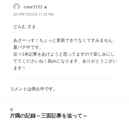
case1112
よ
り:
2019年7月25日 11:32 PM
どんむ さま
あざーっす！ちょっと更新できてなくてすみません、
夏バテ中です。
近々1本記事をあげようと思ってますので楽しみにし
ててくださいね！励みになります、ありがとうござい
ます！
コメントは停止中です。
投
前
稿
片隅の記録～三面記事を追って～
前
ナ
の
ビ