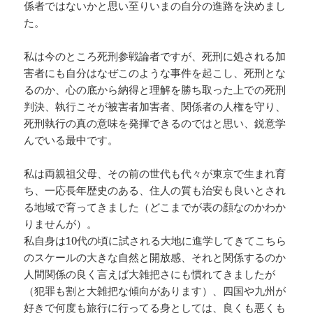
係者ではないかと思い至りいまの自分の進路を決めまし
た。
私は今のところ死刑参戦論者ですが、死刑に処される加
害者にも自分はなぜこのような事件を起こし、死刑とな
るのか、心の底から納得と理解を勝ち取った上での死刑
判決、執行こそが被害者加害者、関係者の人権を守り、
死刑執行の真の意味を発揮できるのではと思い、鋭意学
んでいる最中です。
私は両親祖父母、その前の世代も代々が東京で生まれ育
ち、一応長年歴史のある、住人の質も治安も良いとされ
る地域で育ってきました（どこまでが表の顔なのかわか
りませんが）。
私自身は10代の頃に試される大地に進学してきてこちら
のスケールの大きな自然と開放感、それと関係するのか
人間関係の良く言えば大雑把さにも慣れてきましたが
（犯罪も割と大雑把な傾向があります）、四国や九州が
好きで何度も旅行に行ってる身としては、良くも悪くも