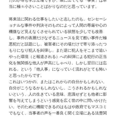
当に極々小さいことばかりなのだと思っています。
将来法に関わる仕事をしたいと志したのも、センセーシ
ョナルな事件や判決そのものによって人間の尊厳や心の
機微など見えなくさせられている状態を少しでも改善
し、事件の表層だけなぞるニュースを見て酷い事件だ極
悪犯だと話題にし、被害者にその場だけで寄り添ったつ
もりになり犯人を糾弾し、また逆に犯人をそこまで追い
やった環境（と報道される）への糾弾による犯行の正当
化を無関係な他人が声高にしゃべり、しかし翌日には忘
れる、という「他人事」になっていく流れがとても怖い
と思ったからです。
これはいつかの、またはこれからの自分かもしれない、
自分がこうなるかもしれないし、こうされるかもしれな
いという、人の生きている意味、意識せずとも他者に影
響を与えてしまうという感覚を広く世の中に問いかけた
い、そのために機能できるのはもはや政府でもマスコミ
でもなく、当事者の声を一番良く聞く立場にある法曹関