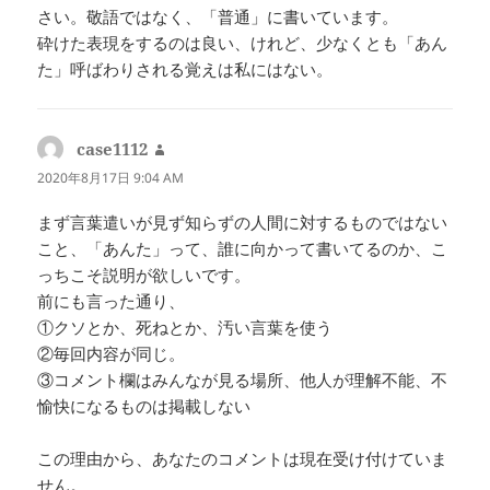
さい。敬語ではなく、「普通」に書いています。
砕けた表現をするのは良い、けれど、少なくとも「あん
た」呼ばわりされる覚えは私にはない。
case1112
よ
り:
2020年8月17日 9:04 AM
まず言葉遣いが見ず知らずの人間に対するものではない
こと、「あんた」って、誰に向かって書いてるのか、こ
っちこそ説明が欲しいです。
前にも言った通り、
①クソとか、死ねとか、汚い言葉を使う
②毎回内容が同じ。
③コメント欄はみんなが見る場所、他人が理解不能、不
愉快になるものは掲載しない
この理由から、あなたのコメントは現在受け付けていま
せん。