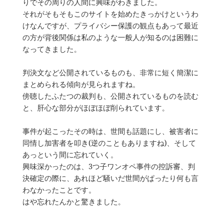
りでその周りの人間に興味がわきました。
それがそもそもこのサイトを始めたきっかけというわ
けなんですが、プライバシー保護の観点もあって最近
の方が背後関係は私のような一般人が知るのは困難に
なってきました。
判決文など公開されているものも、非常に短く簡潔に
まとめられる傾向が見られますね。
傍聴したふたつの裁判も、公開されているものを読む
と、肝心な部分がほぼほぼ削られています。
事件が起こったその時は、世間も話題にし、被害者に
同情し加害者を叩き(逆のこともありますね)、そして
あっという間に忘れていく。
興味深かったのは、3つ子ワンオペ事件の控訴審、判
決確定の際に、あれほど騒いだ世間がぱったり何も言
わなかったことです。
はや忘れたんかと驚きました。