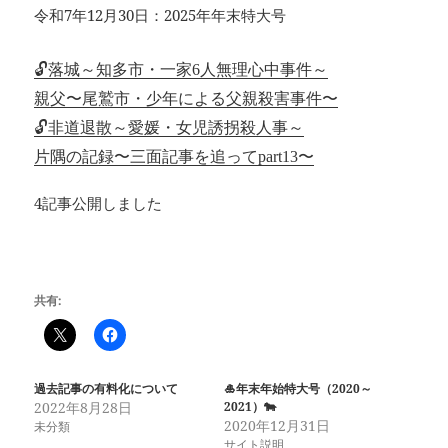
令和7年12月30日：2025年年末特大号
🔓落城～知多市・一家6人無理心中事件～
親父〜尾鷲市・少年による父親殺害事件〜
🔓非道退散～愛媛・女児誘拐殺人事～
片隅の記録〜三面記事を追ってpart13〜
4記事公開しました
共有:
過去記事の有料化について
🎍年末年始特大号（2020～
2022年8月28日
2021）🐄
2020年12月31日
未分類
サイト説明