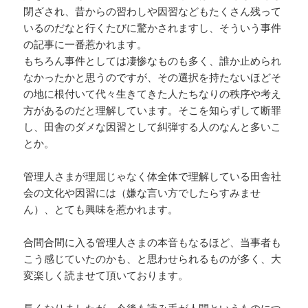
閉ざされ、昔からの習わしや因習などもたくさん残って
いるのだなと行くたびに驚かされますし、そういう事件
の記事に一番惹かれます。
もちろん事件としては凄惨なものも多く、誰か止められ
なかったかと思うのですが、その選択を持たないほどそ
の地に根付いて代々生きてきた人たちなりの秩序や考え
方があるのだと理解しています。そこを知らずして断罪
し、田舎のダメな因習として糾弾する人のなんと多いこ
とか。
管理人さまが理屈じゃなく体全体で理解している田舎社
会の文化や因習には（嫌な言い方でしたらすみませ
ん）、とても興味を惹かれます。
合間合間に入る管理人さまの本音もなるほど、当事者も
こう感じていたのかも、と思わせられるものが多く、大
変楽しく読ませて頂いております。
長くなりましたが、今後も読み手が人間というものにつ