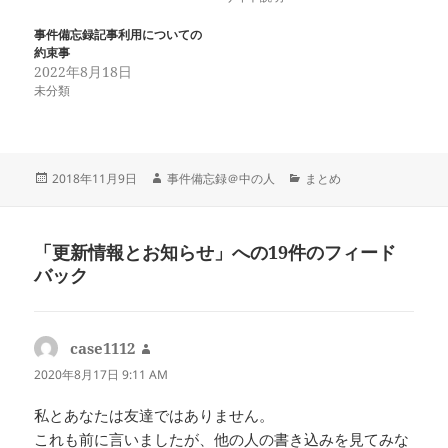
事件備忘録記事利用についての
約束事
2022年8月18日
未分類
投
作
カ
2018年11月9日
事件備忘録＠中の人
まとめ
稿
成
テ
日:
者
ゴ
リ
「更新情報とお知らせ」への19件のフィード
ー
バック
case1112
よ
り:
2020年8月17日 9:11 AM
私とあなたは友達ではありません。
これも前に言いましたが、他の人の書き込みを見てみな