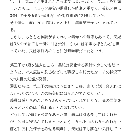
第一子、第二子と生まれたころまでは良かったが、第三子を妊娠
したころは、ちょうど義父が退職した時期と重なり、美紀と夫は
3番目の子を産むか産まないかを義両親に相談していた。
その際は、産む方向で話はまとまり、無事第三子は生まれてい
る。
しかし、もともと体調がすぐれない義母への遠慮もあって、美紀
は3人の子育てを一身に引き受け、さらには家事もほとんどを担
っていた。夫は家庭内のことには無頓着だったという。
第三子が1歳を過ぎたころ、美紀は悪化する家計を少しでも助け
ようと、求人広告を見るなどして職探しを始めたが、その状況下
で4人目の妊娠が発覚。
通常ならば、第三子の時のようにまた夫婦、家族で話し合えれば
よかったのだが、この時美紀にはそれができなかった。
義母は孫たちのことをかわいがってはくれていたが、孫の面倒を
みるというのは「疲れる」とこぼしていた。
どうしても預ける必要があった際、義母は引き受けてはくれた
が、翌日は寝込んでしまったという。食べるものも食べられない
ほどに疲れた様子をみせる義母に、美紀は申し訳ない気持ちでい