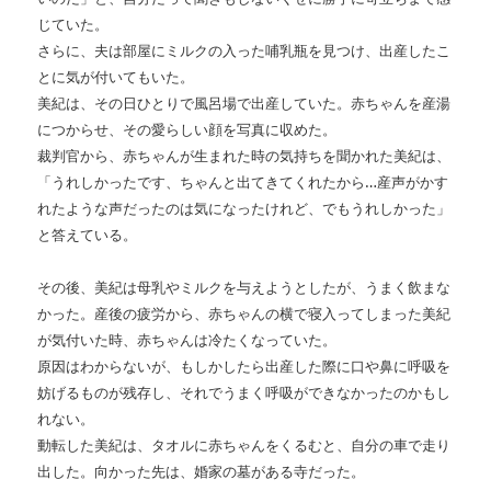
じていた。
さらに、夫は部屋にミルクの入った哺乳瓶を見つけ、出産したこ
とに気が付いてもいた。
美紀は、その日ひとりで風呂場で出産していた。赤ちゃんを産湯
につからせ、その愛らしい顔を写真に収めた。
裁判官から、赤ちゃんが生まれた時の気持ちを聞かれた美紀は、
「うれしかったです、ちゃんと出てきてくれたから…産声がかす
れたような声だったのは気になったけれど、でもうれしかった」
と答えている。
その後、美紀は母乳やミルクを与えようとしたが、うまく飲まな
かった。産後の疲労から、赤ちゃんの横で寝入ってしまった美紀
が気付いた時、赤ちゃんは冷たくなっていた。
原因はわからないが、もしかしたら出産した際に口や鼻に呼吸を
妨げるものが残存し、それでうまく呼吸ができなかったのかもし
れない。
動転した美紀は、タオルに赤ちゃんをくるむと、自分の車で走り
出した。向かった先は、婚家の墓がある寺だった。