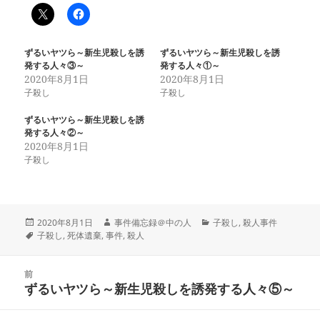
ずるいヤツら～新生児殺しを誘
ずるいヤツら～新生児殺しを誘
発する人々③～
発する人々①～
2020年8月1日
2020年8月1日
子殺し
子殺し
ずるいヤツら～新生児殺しを誘
発する人々②～
2020年8月1日
子殺し
投
作
カ
2020年8月1日
事件備忘録＠中の人
子殺し
,
殺人事件
稿
タ
成
テ
子殺し
,
死体遺棄
,
事件
,
殺人
日:
グ
者
ゴ
リ
投
ー
前
稿
ずるいヤツら～新生児殺しを誘発する人々⑤～
前
ナ
の
ビ