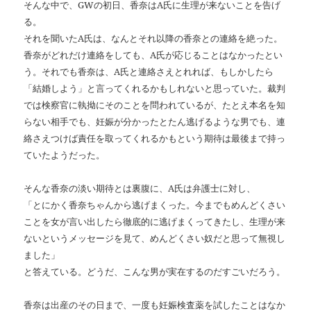
そんな中で、GWの初日、香奈はA氏に生理が来ないことを告げ
る。
それを聞いたA氏は、なんとそれ以降の香奈との連絡を絶った。
香奈がどれだけ連絡をしても、A氏が応じることはなかったとい
う。それでも香奈は、A氏と連絡さえとれれば、もしかしたら
「結婚しよう」と言ってくれるかもしれないと思っていた。裁判
では検察官に執拗にそのことを問われているが、たとえ本名を知
らない相手でも、妊娠が分かったとたん逃げるような男でも、連
絡さえつけば責任を取ってくれるかもという期待は最後まで持っ
ていたようだった。
そんな香奈の淡い期待とは裏腹に、A氏は弁護士に対し、
「とにかく香奈ちゃんから逃げまくった。今までもめんどくさい
ことを女が言い出したら徹底的に逃げまくってきたし、生理が来
ないというメッセージを見て、めんどくさい奴だと思って無視し
ました」
と答えている。どうだ、こんな男が実在するのだすごいだろう。
香奈は出産のその日まで、一度も妊娠検査薬を試したことはなか