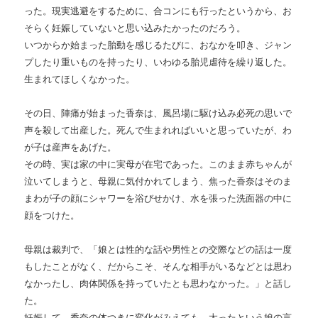
った。現実逃避をするために、合コンにも行ったというから、お
そらく妊娠していないと思い込みたかったのだろう。
いつからか始まった胎動を感じるたびに、おなかを叩き、ジャン
プしたり重いものを持ったり、いわゆる胎児虐待を繰り返した。
生まれてほしくなかった。
その日、陣痛が始まった香奈は、風呂場に駆け込み必死の思いで
声を殺して出産した。死んで生まれればいいと思っていたが、わ
が子は産声をあげた。
その時、実は家の中に実母が在宅であった。このまま赤ちゃんが
泣いてしまうと、母親に気付かれてしまう、焦った香奈はそのま
まわが子の顔にシャワーを浴びせかけ、水を張った洗面器の中に
顔をつけた。
母親は裁判で、「娘とは性的な話や男性との交際などの話は一度
もしたことがなく、だからこそ、そんな相手がいるなどとは思わ
なかったし、肉体関係を持っていたとも思わなかった。」と話し
た。
妊娠して、香奈の体つきに変化がみえても、太ったという娘の言