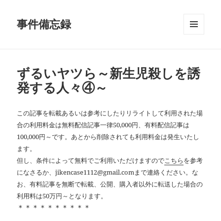
事件備忘録
メニュ
ーとウ
ィジェ
ット
ずるいヤツら～新生児殺しを誘
発する人々④～
この記事を転載あるいは参考にしたりリライトして利用された場
合の利用料金は無料配信記事一律50,000円、有料配信記事は
100,000円～です。あとから削除されても利用料金は発生いたし
ます。
但し、条件によって無料でご利用いただけますので
こちら
を参考
になさるか、jikencase1112@gmail.comまで連絡ください。な
お、有料記事を無断で転載、公開、購入者以外に転送した場合の
利用料は50万円～となります。
＊＊＊＊＊＊＊＊＊＊