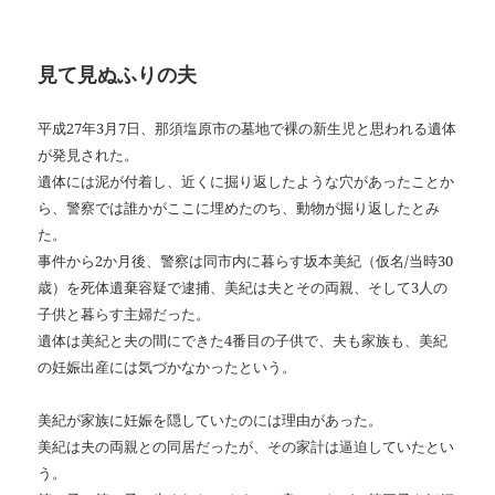
見て見ぬふりの夫
平成27年3月7日、那須塩原市の墓地で裸の新生児と思われる遺体
が発見された。
遺体には泥が付着し、近くに掘り返したような穴があったことか
ら、警察では誰かがここに埋めたのち、動物が掘り返したとみ
た。
事件から2か月後、警察は同市内に暮らす坂本美紀（仮名/当時30
歳）を死体遺棄容疑で逮捕、美紀は夫とその両親、そして3人の
子供と暮らす主婦だった。
遺体は美紀と夫の間にできた4番目の子供で、夫も家族も、美紀
の妊娠出産には気づかなかったという。
美紀が家族に妊娠を隠していたのには理由があった。
美紀は夫の両親との同居だったが、その家計は逼迫していたとい
う。