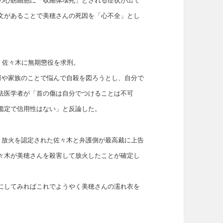
の心筋細胞に「収縮体壊死」とされる症状が出て
文があることで美穂さんの死因を「心不全」とし
て、佐々木に無期懲役を求刑。
際や家族のことで悩んで自殺を図ろうとし、自分で
法医学者が「首の傷は自分でつけることは不可
鑑定で信用性はない」と反論した。
と放火を認定された佐々木と弁護側が最高裁に上告
々木が美穂さんを殺害して放火したことが確定し
にしてみればこれでようやく美穂さんの濡れ衣を