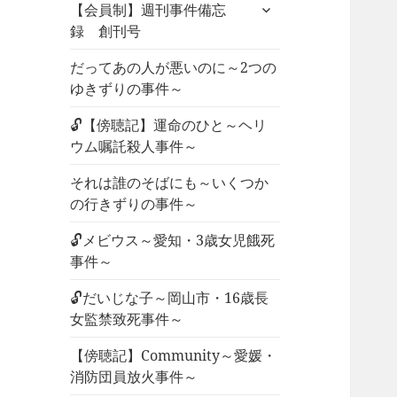
サ
ュ
【会員制】週刊事件備忘
ブ
ー
録 創刊号
メ
を
ニ
だってあの人が悪いのに～2つの
展
ュ
ゆきずりの事件～
開
ー
🔓【傍聴記】運命のひと～ヘリ
を
ウム嘱託殺人事件～
展
開
それは誰のそばにも～いくつか
の行きずりの事件～
🔓メビウス～愛知・3歳女児餓死
事件～
🔓だいじな子～岡山市・16歳長
女監禁致死事件～
【傍聴記】Community～愛媛・
消防団員放火事件～