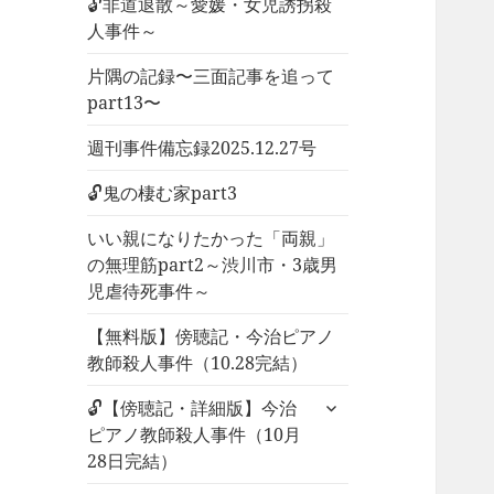
🔓非道退散～愛媛・女児誘拐殺
人事件～
片隅の記録〜三面記事を追って
part13〜
週刊事件備忘録2025.12.27号
🔓鬼の棲む家part3
いい親になりたかった「両親」
の無理筋part2～渋川市・3歳男
児虐待死事件～
【無料版】傍聴記・今治ピアノ
教師殺人事件（10.28完結）
サ
🔓【傍聴記・詳細版】今治
ブ
ピアノ教師殺人事件（10月
メ
28日完結）
ニ