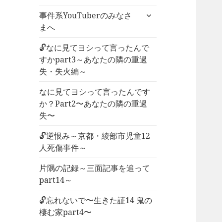
ー
サ
事件系YouTuberのみなさ
を
ブ
まへ
展
メ
開
ニ
🔓なに見てヨシって言ったんで
ュ
すかpart3～あなたの隣の重過
ー
失・失火編～
を
なに見てヨシって言ったんです
展
か？Part2〜あなたの隣の重過
開
失〜
🔓逆恨み～京都・綾部市児童12
人死傷事件～
片隅の記録～三面記事を追って
part14～
🔓忘れないで〜生きた証14 鬼の
棲む家part4〜