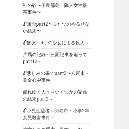
神の砂〜伊良部島・隣人女性殺
害事件〜
🔓無念part2〜ふたつのやるせな
い結末〜
🔓慟哭～4つの少女による殺人～
片隅の記録～三面記事を追って
part12～
🔓悲しみの果てpart2〜八尾市・
闇金心中事件
崩れゆく人々～いくつかの家族
の結末part2～
🔓小児性愛者～羽島市・小学2年
女児殺害事件～