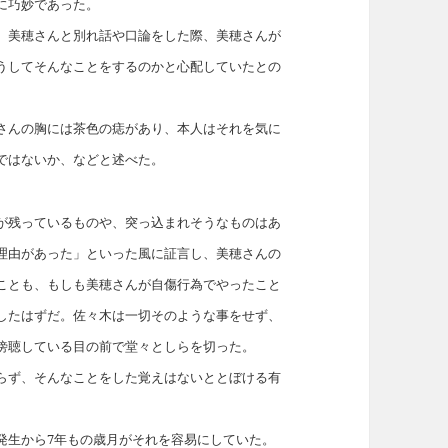
に巧妙であった。
、美穂さんと別れ話や口論をした際、美穂さんが
うしてそんなことをするのかと心配していたとの
さんの胸には茶色の痣があり、本人はそれを気に
ではないか、などと述べた。
が残っているものや、突っ込まれそうなものはあ
理由があった」といった風に証言し、美穂さんの
ことも、もしも美穂さんが自傷行為でやったこと
したはずだ。佐々木は一切そのような事をせず、
傍聴している目の前で堂々としらを切った。
らず、そんなことをした覚えはないととぼける有
発生から7年もの歳月がそれを容易にしていた。