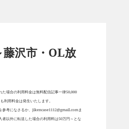
藤沢市・OL放
場合の利用料金は無料配信記事一律50,000
れても利用料金は発生いたします。
を参考になさるか、jikencase1112@gmail.comま
入者以外に転送した場合の利用料は50万円～とな