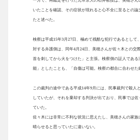
一方で、再鑑定を行った元帝京大の石井教授は、美穂さん
いたことを確認、その症状が現れると心不全に至るとの論
たと述べた。
検察は平成15年3月27日、極めて残酷な犯行であるとし
対する弁護側は、同年4月24日、美穂さんが佐々木との交
首を刺してから火をつけた」と主張。検察側の証人である
能」としたことも、「自傷は可能。検察の都合に合わせた
この裁判の途中である平成14年9月には、民事裁判で殺人
していたが、それを棄却する判決が出ており、民事では佐
ていた。
佐々木には非常に不利な状況に思えたし、美穂さんの家族
晴らせると思っていたに違いない。