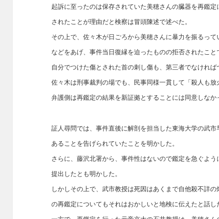
起訴に至ったのは保存されていた美穂さんの臓器を再鑑定
されたことが理由だと検察は冒頭陳述で述べた。
その上で、佐々木が日ごろから美穂さんに暴力を振るって
などをあげ、事件当日復縁を迫ったものの拒否されたこと
自分でつけた傷とされた首の刺し傷も、第三者でなければ
佐々木は刑事裁判の場でも、民事同様一貫して「殺人も放
弁護側は再鑑定の結果を新証拠とすることには同意しなか
証人尋問では、事件直後に解剖を担当した東海大学の武市
あることを告げられていたことを明かした。
さらに、藤沢北署から、事件性はないので鑑定を急ぐよう
提出したとも明かした。
しかしその上で、武市教授は死因はあくまで自他殺不詳の
の再鑑定についてもそれはおかしいと地検に伝えたと話し