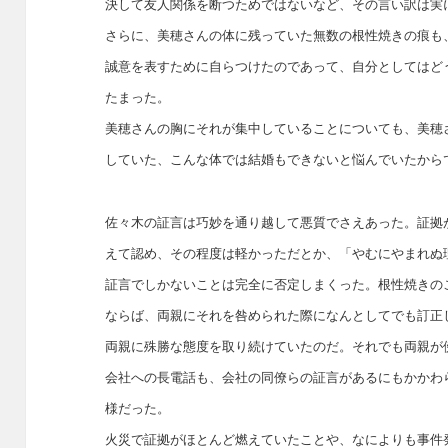
決して友人関係を断つためではないなど、その言い訳は実
さらに、美穂さんの体に残っていた無数の根性焼きの痕も
誠意を表すために自らつけたのであって、自分としてはど
たまった。
美穂さんの胸にそれが集中していることについても、美穂
していた、こんな体では結婚もできないと悩んでいたから
佐々木の証言は巧妙を通り越して悪質でさえあった。証拠
えて認め、その程度は軽かっただとか、「やむにやまれぬ
証言でしかないことは完全に否定しまくった。根性焼きの
ならば、両親にそれを咎められた際になんとしてでも訂正
両親に殊勝な態度を取り続けていたのだ。それでも両親が
会社への長電話も、会社の同僚らの証言があるにもかかわ
様だった。
火災で証拠がほとんど燃えていたことや、なによりも事件