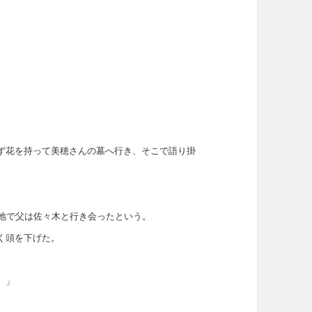
ず花を持って美穂さんの墓へ行き、そこで語り掛
墓地で父は佐々木と行き会ったという。
く頭を下げた。
。」