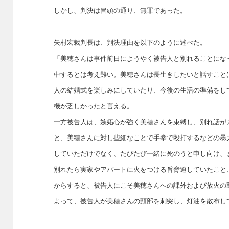
しかし、判決は冒頭の通り、無罪であった。
矢村宏裁判長は、判決理由を以下のように述べた。
「美穂さんは事件前日にようやく被告人と別れることにな
中するとは考え難い。美穂さんは長生きしたいと話すこと
人の結婚式を楽しみにしていたり、今後の生活の準備をし
機が乏しかったと言える。
一方被告人は、嫉妬心が強く美穂さんを束縛し、別れ話が
と、美穂さんに対し些細なことで手拳で殴打するなどの暴
していただけでなく、たびたび一緒に死のうと申し向け、
別れたら実家やアパートに火をつける旨脅迫していたこと
からすると、被告人にこそ美穂さんへの課外および放火の
よって、被告人が美穂さんの頸部を刺突し、灯油を散布し