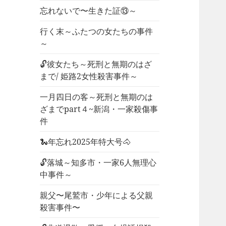
忘れないで〜生きた証⑬～
行く末～ふたつの女たちの事件
～
🔓彼女たち～死刑と無期のはざ
まで/ 姫路2女性殺害事件～
一月四日の客～死刑と無期のは
ざまでpart４~新潟・一家殺傷事
件
🐍年忘れ2025年特大号🐴
🔓落城～知多市・一家6人無理心
中事件～
親父〜尾鷲市・少年による父親
殺害事件〜