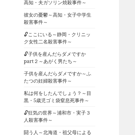
高知・夫ガソリン焼殺事件～
彼女の憂鬱～高知・女子中学生
殺害事件～
🔓ここにいる～静岡・クリニッ
ク女性二名殺害事件～
🔓子供を産んだらダメですか
part２～あがく男たち～
子供を産んだらダメですか～ふ
たつの妊婦殺害事件～
私は何をしたんでしょう？～目
黒・5歳児ゴミ袋窒息死事件～
🔓狂気の世界～浦和市・実子３
人殺害事件～
闘う人～北海道・祖父母による