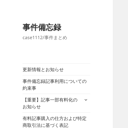
事件備忘録
case1112/事件まとめ
更新情報とお知らせ
事件備忘録記事利用についての
約束事
サ
【重要】記事一部有料化の
ブ
お知らせ
メ
ニ
有料記事購入の仕方および特定
ュ
商取引法に基づく表記