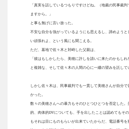
「真実を話しているつもりですけどね。（地裁の民事裁判
ますから。」
と事も無げに言い放った。
不安な自分を強がっているようにも思えるし、諦めようと
い頑張れよ、という風にも聞こえる。
ただ、墓地で佐々木と対峙した父親は、
「彼はもしかしたら、美穂に許しを請いに来たのかもしれ
と複雑な、そして佐々木の人間の心に一縷の望みを託して
しかし佐々木は、民事裁判でも一貫して美穂さんが自分で
かった。
数々の美穂さんへの暴力もそのひとつひとつを否定した。
的、肉体的DVについても、手を出したことは認めてもそ
もそれは目にものもらいが出来ていたからだ、電話番号を