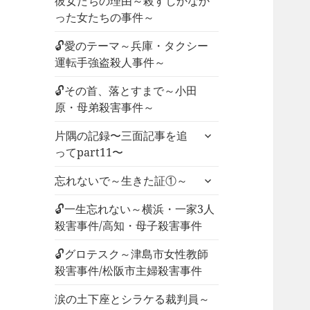
彼女たちの理由～殺すしかなか
った女たちの事件～
🔓愛のテーマ～兵庫・タクシー
運転手強盗殺人事件～
🔓その首、落とすまで～小田
原・母弟殺害事件～
サ
片隅の記録〜三面記事を追
ブ
ってpart11〜
メ
サ
ニ
忘れないで～生きた証①～
ブ
ュ
メ
🔓一生忘れない～横浜・一家3人
ー
ニ
殺害事件/高知・母子殺害事件
を
ュ
展
🔓グロテスク～津島市女性教師
ー
開
殺害事件/松阪市主婦殺害事件
を
展
涙の土下座とシラケる裁判員～
開