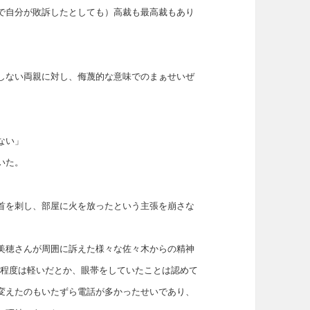
で自分が敗訴したとしても）高裁も最高裁もあり
しない両親に対し、侮蔑的な意味でのまぁせいぜ
ない」
いた。
首を刺し、部屋に火を放ったという主張を崩さな
美穂さんが周囲に訴えた様々な佐々木からの精神
の程度は軽いだとか、眼帯をしていたことは認めて
変えたのもいたずら電話が多かったせいであり、