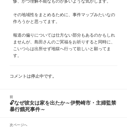
惨、かつ理解不能なものが多いような気がします。
その地域性をまとめるために、事件マップみたいなの
作ろうかと思ってます。
報道の偏りについては仕方ない部分もあるのかもしれ
ませんが、島田さんのご冥福をお祈りすると同時に、
こいつらは出所せず地獄へ行って欲しいと願ってま
す。
コメントは停止中です。
投
前
稿
🔓なぜ彼女は家を出たか～伊勢崎市・主婦監禁
前
ナ
暴行餓死事件～
の
ビ
投
ゲ
稿:
次ページへ
ー