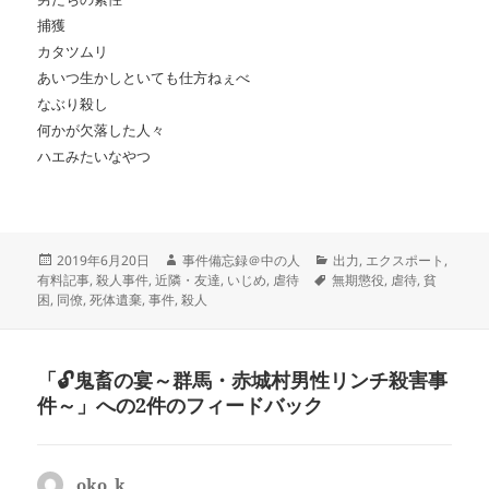
捕獲
カタツムリ
あいつ生かしといても仕方ねぇべ
なぶり殺し
何かが欠落した人々
ハエみたいなやつ
投
作
カ
2019年6月20日
事件備忘録＠中の人
出力
,
エクスポート
,
稿
成
タ
テ
有料記事
,
殺人事件
,
近隣・友達
,
いじめ
,
虐待
無期懲役
,
虐待
,
貧
日:
者
グ
ゴ
困
,
同僚
,
死体遺棄
,
事件
,
殺人
リ
ー
「🔓鬼畜の宴～群馬・赤城村男性リンチ殺害事
件～」への2件のフィードバック
oko_k
よ