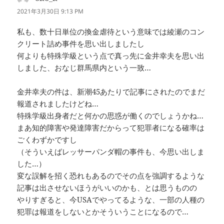
り:
2021年3月30日 9:13 PM
私も、数十日単位の換金虐待という意味では綾瀬のコン
クリート詰め事件を思い出しましたし
何よりも特殊学級という点で真っ先に金井幸夫を思い出
しました、おなじ群馬県内という一致…
金井幸夫の件は、新潮45あたりで記事にされたのでまだ
報道されましたけどね…
特殊学級出身者だと何かの思惑が働くのでしょうかね…
まあ知的障害や発達障害だからって犯罪者になる確率は
ごくわずかですし
（そういえばレッサーパンダ帽の事件も、今思い出しま
した…）
変な誤解を招く恐れもあるのでその点を強調するような
記事は出させないほうがいいのかも、とは思うものの
やりすぎると、今USAでやってるような、一部の人種の
犯罪は報道をしないとかそういうことになるので…