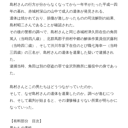
島村さんの行方が分からなくなってから一年半がたった平成一四
年の暮れ、赤城村深山の山中で成人の遺体が発見される。
遺体は焼かれており、損傷が激しかったものの司法解剖の結果、
島村昭二さんであることが確認された。
その後の警察の調べで、島村さんと同じ赤城村津久田在住の角田
篤人（当時四八歳）、北群馬郡子持村中郷の解体作業員信沢藤利
（当時四〇歳）、そして渋川市坂下在住のとび職七海幸一（当時
三四歳）の三名が、島村さんの遺体を遺棄した疑いで逮捕され
た。
逮捕当時、角田は別の窃盗の罪で金沢刑務所に服役中の身であっ
た。
島村さんとこの男たちはどうつながっていたのか。
そして、なぜ島村さんの遺体を遺棄したのか。調べが進むにつ
れ、そして裁判が始まると、その凄惨極まりない所業が明らかに
なっていった。
【有料部分 目次】
男たちの素性