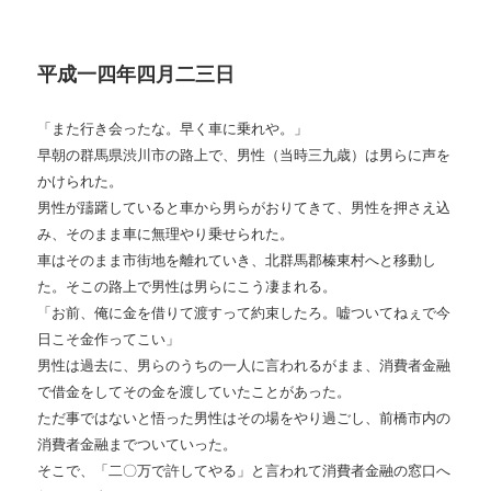
平成一四年四月二三日
「また行き会ったな。早く車に乗れや。」
早朝の群馬県渋川市の路上で、男性（当時三九歳）は男らに声を
かけられた。
男性が躊躇していると車から男らがおりてきて、男性を押さえ込
み、そのまま車に無理やり乗せられた。
車はそのまま市街地を離れていき、北群馬郡榛東村へと移動し
た。そこの路上で男性は男らにこう凄まれる。
「お前、俺に金を借りて渡すって約束したろ。嘘ついてねぇで今
日こそ金作ってこい」
男性は過去に、男らのうちの一人に言われるがまま、消費者金融
で借金をしてその金を渡していたことがあった。
ただ事ではないと悟った男性はその場をやり過ごし、前橋市内の
消費者金融までついていった。
そこで、「二〇万で許してやる」と言われて消費者金融の窓口へ