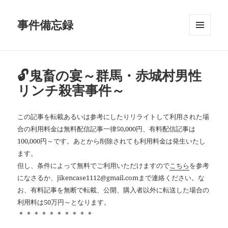
事件備忘録
メニュ
ーとウ
ィジェ
ット
🔓鬼畜の宴～群馬・赤城村男性
リンチ殺害事件～
この記事を転載あるいは参考にしたりリライトして利用された場
合の利用料金は無料配信記事一律50,000円、有料配信記事は
100,000円～です。あとから削除されても利用料金は発生いたし
ます。
但し、条件によって無料でご利用いただけますので
こちら
を参考
になさるか、jikencase1112@gmail.comまで連絡ください。な
お、有料記事を無断で転載、公開、購入者以外に転送した場合の
利用料は50万円～となります。
＊＊＊＊＊＊＊＊＊＊